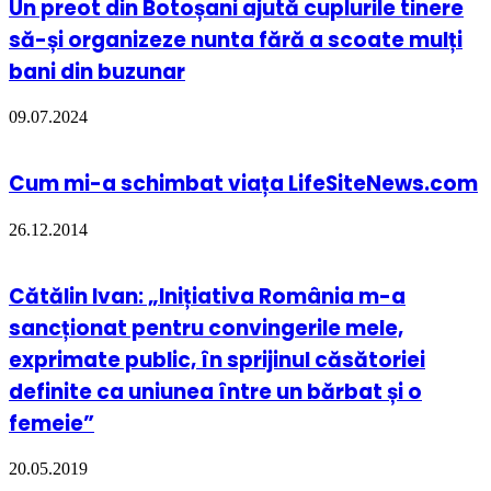
Un preot din Botoșani ajută cuplurile tinere
să-și organizeze nunta fără a scoate mulți
bani din buzunar
09.07.2024
Cum mi-a schimbat viața LifeSiteNews.com
26.12.2014
Cătălin Ivan: „Inițiativa România m-a
sancționat pentru convingerile mele,
exprimate public, în sprijinul căsătoriei
definite ca uniunea între un bărbat și o
femeie”
20.05.2019