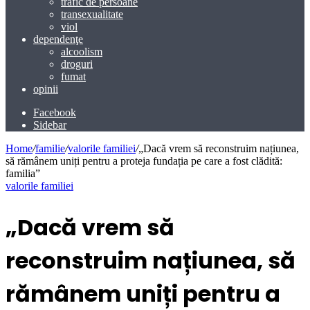
trafic de persoane
transexualitate
viol
dependenţe
alcoolism
droguri
fumat
opinii
Facebook
Sidebar
Home
/
familie
/
valorile familiei
/
„Dacă vrem să reconstruim națiunea,
să rămânem uniți pentru a proteja fundația pe care a fost clădită:
familia”
valorile familiei
„Dacă vrem să
reconstruim națiunea, să
rămânem uniți pentru a