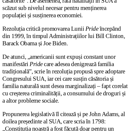
căsătorite”. De asemenea, rata natalității în SUA a
scăzut sub nivelul necesar pentru menținerea
populației și susținerea economiei.
Rezoluția critică promovarea Lunii
Pride
începând
din 1999, în timpul Administrațiilor lui Bill Clinton,
Barack Obama și Joe Biden.
De atunci, „americanii sunt expuși constant unor
manifestări
Pride
care adesea denigrează familia
tradițională”, scrie în rezoluția propusă spre adoptare
Congresului SUA, iar cei care susțin căsătoria și
familia naturală sunt desea marginalizați – fapt corelat
cu creșterea criminalității, a consumului de droguri și
a altor probleme sociale.
Propunerea legislativă îl citează și pe John Adams, al
doilea președinte al SUA, care scria în 1798:
„Constituția noastră a fost făcută doar pentru un