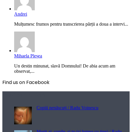
Andrei
Mulțumesc frumos pentru transcrierea părții a doua a intervi...
Mihaela Pleșea
Un destin minunat, slavă Domnului! De abia acum am
observat,...
Find us on Facebook
Poezii pentru viață
Copiii nenăscuți / Radu Voinescu
Murit-ai, copile, și tu (și lumea cu tine) / Radu