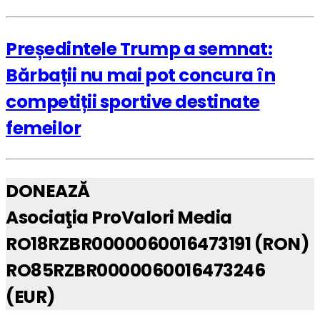
Președintele Trump a semnat:
Bărbații nu mai pot concura în
competiții sportive destinate
femeilor
DONEAZĂ
Asociaţia ProValori Media
RO18RZBR0000060016473191 (RON)
RO85RZBR0000060016473246
(EUR)