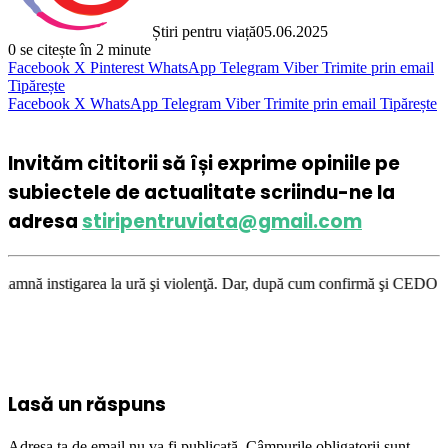
Știri pentru viață
05.06.2025
0
se citește în 2 minute
Facebook
X
Pinterest
WhatsApp
Telegram
Viber
Trimite prin email
Tipărește
Facebook
X
WhatsApp
Telegram
Viber
Trimite prin email
Tipărește
Invităm cititorii să își exprime opiniile pe
subiectele de actualitate scriindu-ne la
adresa
stiripentruviata@gmail.com
la ură şi violenţă. Dar, după cum confirmă şi CEDO în cazul Handyside vs
Lasă un răspuns
Adresa ta de email nu va fi publicată.
Câmpurile obligatorii sunt