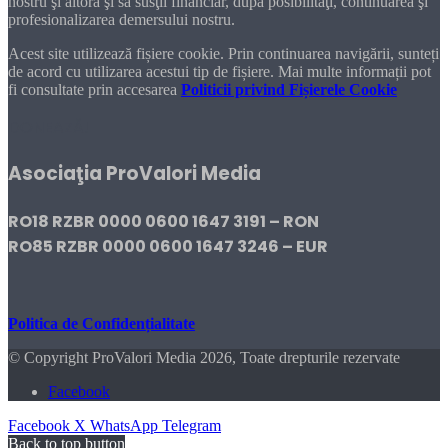
nostru şi altora şi să susţii financiar, după posibilităţi, continuarea şi
profesionalizarea demersului nostru.
Acest site utilizează fișiere cookie. Prin continuarea navigării, sunteți
de acord cu utilizarea acestui tip de fișiere. Mai multe informații pot
fi consultate prin accesarea
Politicii privind Fișierele Cookie
DONEAZĂ!
Asociaţia ProValori Media
RO18 RZBR 0000 0600 1647 3191 – RON
RO85 RZBR 0000 0600 1647 3246 – EUR
Politica de Confidențialitate
© Copyright ProValori Media 2026, Toate drepturile rezervate
Facebook
Facebook
X
WhatsApp
Telegram
Back to top button