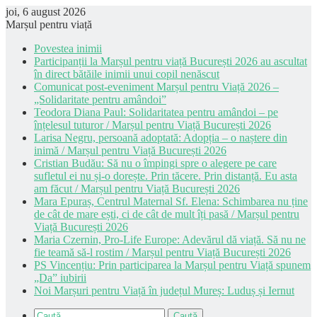
joi, 6 august 2026
Marșul pentru viață
Povestea inimii
Participanții la Marșul pentru viață București 2026 au ascultat
în direct bătăile inimii unui copil nenăscut
Comunicat post-eveniment Marșul pentru Viață 2026 –
„Solidaritate pentru amândoi”
Teodora Diana Paul: Solidaritatea pentru amândoi – pe
înțelesul tuturor / Marșul pentru Viață București 2026
Larisa Negru, persoană adoptată: Adopția – o naștere din
inimă / Marșul pentru Viață București 2026
Cristian Budău: Să nu o împingi spre o alegere pe care
sufletul ei nu și-o dorește. Prin tăcere. Prin distanță. Eu asta
am făcut / Marșul pentru Viață București 2026
Mara Epuraș, Centrul Maternal Sf. Elena: Schimbarea nu ține
de cât de mare ești, ci de cât de mult îți pasă / Marșul pentru
Viață București 2026
Maria Czernin, Pro-Life Europe: Adevărul dă viață. Să nu ne
fie teamă să-l rostim / Marșul pentru Viață București 2026
PS Vincențiu: Prin participarea la Marșul pentru Viață spunem
„Da” iubirii
Noi Marșuri pentru Viață în județul Mureș: Luduș și Iernut
Caută