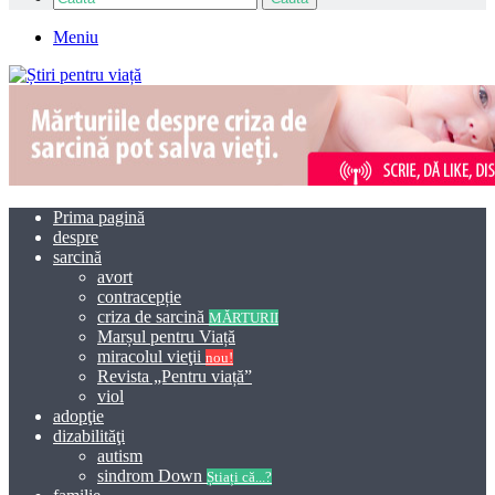
Meniu
Prima pagină
despre
sarcină
avort
contracepție
criza de sarcină
MĂRTURII
Marșul pentru Viață
miracolul vieţii
nou!
Revista „Pentru viață”
viol
adopţie
dizabilităţi
autism
sindrom Down
Știați că...?