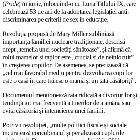
(
Pride
) în iunie, înlocuind-o cu Luna Titlului IX, care
celebrează 53 de ani de la adoptarea legislației anti-
discriminarea pe criterii de sex în educație.
Rezoluția propusă de Mary Miller subliniază
importanța familiei nucleare tradiționale, descrisă
drept „temelia unei societăți sănătoase”, și afirmă că
rolul mamelor și taților este „crucial și de neînlocuit”
în creșterea copiilor. De asemenea, se precizează că
„cel mai favorabil mediu pentru dezvoltarea copiilor
este o casă în care trăiesc o mamă și un tată căsătoriți”.
Documentul menționează rata ridicată a divorțurilor și
tendința tot mai frecventă a tinerilor de a amâna sau
evita căsătoria și întemeierea unei familii.
Potrivit rezoluției, „multe politici fiscale și sociale
încurajează concubinajul și penalizează cuplurile