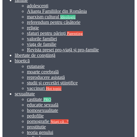
familie
adolescenţi
Alianța Familiilor din România
marxism cultural
Ideologii
referendum pentru căsătorie
religie
sfaturi pentru părinţi
Parenting
valorile familiei
viaţa de familie
Revista presei pro-viață și pro-familie
libertate de conștiință
bioetică
eutanasie
moarte cerebrală
reproducere asistată
studii şi cercetări ştiinţifice
vaccinuri
Hot topic
sexualitate
castitate
PRO
educaţie sexuală
homosexualitate
pedofilie
pornografie
Știați că...?
prostitutie
teoria genului