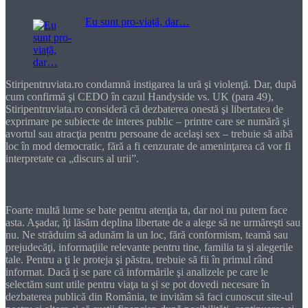
Eu sunt pro-viață, dar…
Stiripentruviata.ro condamnă instigarea la ură şi violenţă. Dar, după
cum confirmă şi CEDO în cazul Handyside vs. UK (para 49),
Stiripentruviata.ro consideră că dezbaterea onestă şi libertatea de
exprimare pe subiecte de interes public – printre care se numără şi
avortul sau atracţia pentru persoane de acelaşi sex – trebuie să aibă
loc în mod democratic, fără a fi cenzurate de ameninţarea că vor fi
interpretate ca „discurs al urii”.
Dragă cititorule
Foarte multă lume se bate pentru atenţia ta, dar noi nu putem face
asta. Aşadar, îţi lăsăm deplina libertate de a alege să ne urmăreşti sau
nu. Ne străduim să adunăm la un loc, fără conformism, teamă sau
prejudecăţi, informaţiile relevante pentru tine, familia ta şi alegerile
tale. Pentru a ţi le proteja şi păstra, trebuie să fii în primul rând
informat. Dacă ţi se pare că informările şi analizele pe care le
selectăm sunt utile pentru viaţa ta şi se pot dovedi necesare în
dezbaterea publică din România, te invităm să faci cunoscut site-ul