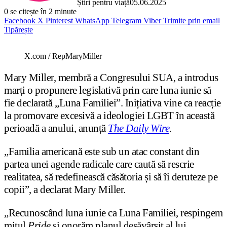
Știri pentru viață
05.06.2025
0
se citește în 2 minute
Facebook
X
Pinterest
WhatsApp
Telegram
Viber
Trimite prin email
Tipărește
X.com / RepMaryMiller
Mary Miller, membră a Congresului SUA, a introdus
marți o propunere legislativă prin care luna iunie să
fie declarată „Luna Familiei”. Inițiativa vine ca reacție
la promovare excesivă a ideologiei LGBT în această
perioadă a anului, anunță
The Daily Wire
.
„Familia americană este sub un atac constant din
partea unei agende radicale care caută să rescrie
realitatea, să redefinească căsătoria și să îi deruteze pe
copii”, a declarat Mary Miller.
„Recunoscând luna iunie ca Luna Familiei, respingem
mitul
Pride
și onorăm planul desăvârșit al lui