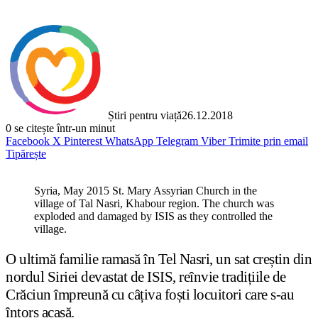
Știri pentru viață
26.12.2018
0
se citește într-un minut
Facebook
X
Pinterest
WhatsApp
Telegram
Viber
Trimite prin email
Tipărește
Syria, May 2015 St. Mary Assyrian Church in the
village of Tal Nasri, Khabour region. The church was
exploded and damaged by ISIS as they controlled the
village.
O ultimă familie ramasă în Tel Nasri, un sat creștin din
nordul Siriei devastat de ISIS, reînvie tradițiile de
Crăciun împreună cu câțiva foști locuitori care s-au
întors acasă.