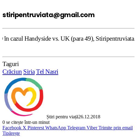
stiripentruviata@gmail.com
ide vs. UK (para 49), Stiripentruviata.ro consideră că de
Taguri
Crăciun
Siria
Tel Nasri
Știri pentru viață
26.12.2018
0
se citește într-un minut
Facebook
X
Pinterest
WhatsApp
Telegram
Viber
Trimite prin email
Tipărește