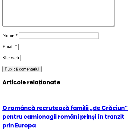
Nume
*
Email
*
Site web
Articole relaționate
O româncă recrutează familii „de Crăciun”
pentru camionagii români prinși în tranzit
prin Europa