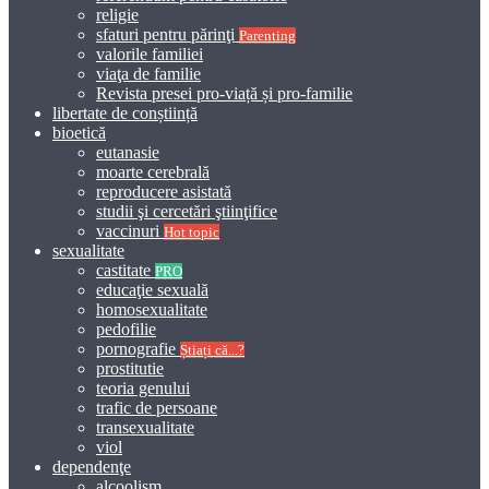
religie
sfaturi pentru părinţi
Parenting
valorile familiei
viaţa de familie
Revista presei pro-viață și pro-familie
libertate de conștiință
bioetică
eutanasie
moarte cerebrală
reproducere asistată
studii şi cercetări ştiinţifice
vaccinuri
Hot topic
sexualitate
castitate
PRO
educaţie sexuală
homosexualitate
pedofilie
pornografie
Știați că...?
prostitutie
teoria genului
trafic de persoane
transexualitate
viol
dependenţe
alcoolism