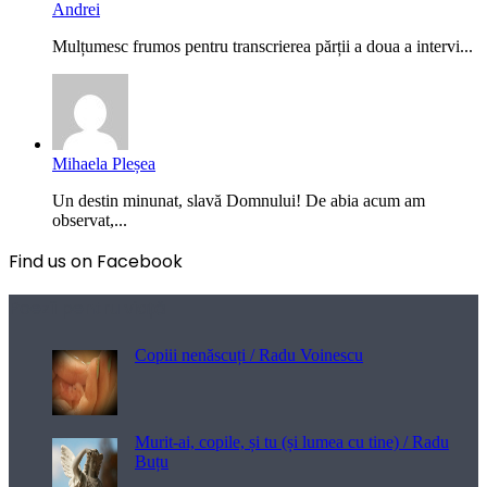
Andrei
Mulțumesc frumos pentru transcrierea părții a doua a intervi...
Mihaela Pleșea
Un destin minunat, slavă Domnului! De abia acum am
observat,...
Find us on Facebook
Poezii pentru viață
Copiii nenăscuți / Radu Voinescu
Murit-ai, copile, și tu (și lumea cu tine) / Radu
Buțu