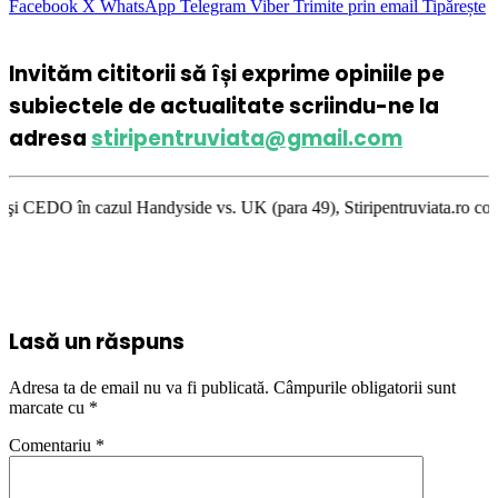
Facebook
X
WhatsApp
Telegram
Viber
Trimite prin email
Tipărește
Invităm cititorii să își exprime opiniile pe
subiectele de actualitate scriindu-ne la
adresa
stiripentruviata@gmail.com
ul Handyside vs. UK (para 49), Stiripentruviata.ro consideră că dezbater
Lasă un răspuns
Adresa ta de email nu va fi publicată.
Câmpurile obligatorii sunt
marcate cu
*
Comentariu
*