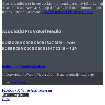
Acest site utilizează fișiere cookie. Prin continuarea navigării, sunteți
de acord cu utilizarea acestui tip de fișiere. Mai multe informații pot
fi consultate prin accesarea
Politicii privind Fișierele Cookie
DONEAZĂ!
Asociaţia ProValori Media
RO18 RZBR 0000 0600 1647 3191 – RON
RO85 RZBR 0000 0600 1647 3246 – EUR
Politica de Confidențialitate
© Copyright ProValori Media 2026, Toate drepturile rezervate
Facebook
Facebook
X
WhatsApp
Telegram
Back to top button
Close