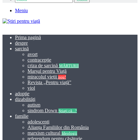
Meniu
Prima pagină
despre
sarcină
avort
contracepție
criza de sarcină
MĂRTURII
Marșul pentru Viață
miracolul vieţii
nou!
Revista „Pentru viață”
viol
adopţie
dizabilităţi
autism
sindrom Down
Știați că...?
familie
adolescenţi
Alianța Familiilor din România
marxism cultural
Ideologii
referendum pentru căsătorie