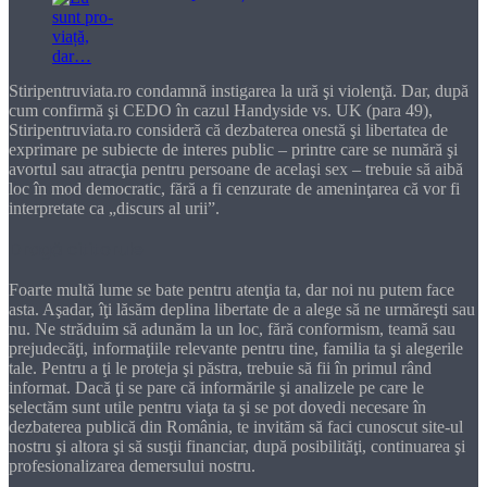
Stiripentruviata.ro condamnă instigarea la ură şi violenţă. Dar, după
cum confirmă şi CEDO în cazul Handyside vs. UK (para 49),
Stiripentruviata.ro consideră că dezbaterea onestă şi libertatea de
exprimare pe subiecte de interes public – printre care se numără şi
avortul sau atracţia pentru persoane de acelaşi sex – trebuie să aibă
loc în mod democratic, fără a fi cenzurate de ameninţarea că vor fi
interpretate ca „discurs al urii”.
Dragă cititorule
Foarte multă lume se bate pentru atenţia ta, dar noi nu putem face
asta. Aşadar, îţi lăsăm deplina libertate de a alege să ne urmăreşti sau
nu. Ne străduim să adunăm la un loc, fără conformism, teamă sau
prejudecăţi, informaţiile relevante pentru tine, familia ta şi alegerile
tale. Pentru a ţi le proteja şi păstra, trebuie să fii în primul rând
informat. Dacă ţi se pare că informările şi analizele pe care le
selectăm sunt utile pentru viaţa ta şi se pot dovedi necesare în
dezbaterea publică din România, te invităm să faci cunoscut site-ul
nostru şi altora şi să susţii financiar, după posibilităţi, continuarea şi
profesionalizarea demersului nostru.