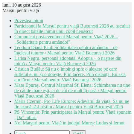
luni, 10 august 2026
Marșul pentru viață
Povestea inimii
Participanții la Marșul pentru viață București 2026 au ascultat
în direct bătăile inimii unui copil nenăscut
Comunicat post-eveniment Marșul pentru Viață 2026 –
„Solidaritate pentru amândoi”
Teodora Diana Paul: Solidaritatea pentru amândoi – pe
înțelesul tuturor / Marșul pentru Viață București 2026
Larisa Negru, persoană adoptată: Adopția – o naștere din
inimă / Marșul pentru Viață București 2026
Cristian Budău: Să nu o împingi spre o alegere pe care
sufletul ei nu și-o dorește. Prin tăcere. Prin distanță. Eu asta
am făcut / Marșul pentru Viață București 2026
Mara Epuraș, Centrul Maternal Sf. Elena: Schimbarea nu ține
de cât de mare ești, ci de cât de mult îți pasă / Marșul pentru
Viață București 2026
Maria Czernin, Pro-Life Europe: Adevărul dă viață. Să nu ne
fie teamă să-l rostim / Marșul pentru Viață București 2026
PS Vincențiu: Prin participarea la Marșul pentru Viață spunem
„Da” iubirii
Noi Marșuri pentru Viață în județul Mureș: Luduș și Iernut
Caută