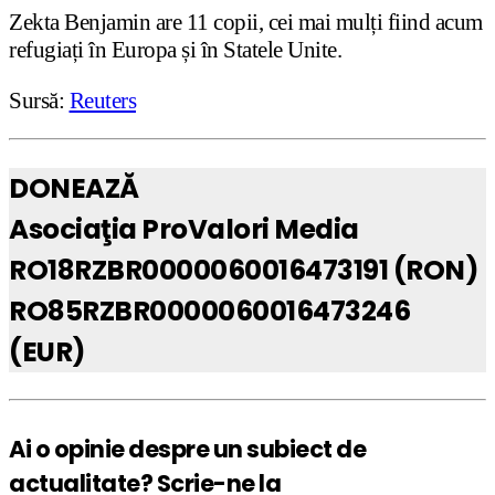
Zekta Benjamin are 11 copii, cei mai mulți fiind acum
refugiați în Europa și în Statele Unite.
Sursă:
Reuters
DONEAZĂ
Asociaţia ProValori Media
RO18RZBR0000060016473191 (RON)
RO85RZBR0000060016473246
(EUR)
Ai o opinie despre un subiect de
actualitate? Scrie-ne la