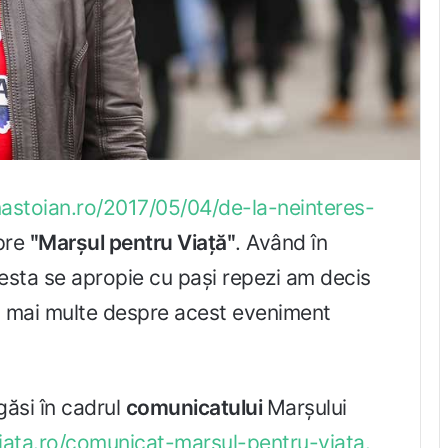
inastoian.ro/2017/05/04/de-la-neinteres-
pre
ʺMarșul pentru Viațăʺ
. Având în
esta se apropie cu pași repezi am decis
 mai multe despre acest eveniment
 găsi în cadrul
comunicatului
Marșului
iata.ro/comunicat-marsul-pentru-viata.