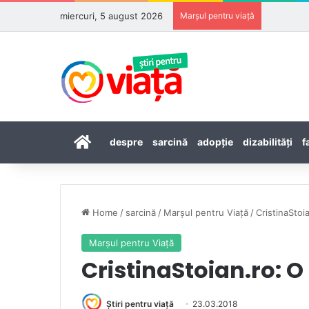
miercuri, 5 august 2026
Marșul pentru viață
Prima pagină
despre
sarcină
adopţie
dizabilităţi
f
Home
/
sarcină
/
Marşul pentru Viaţă
/
CristinaStoi
Marşul pentru Viaţă
CristinaStoian.ro: O
Știri pentru viață
23.03.2018