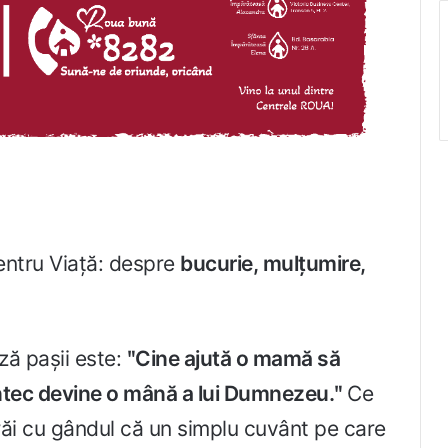
entru Viață: despre
bucurie, mulțumire,
ză pașii este:
ʺCine ajută o mamă să
ântec devine o mână a lui Dumnezeu.ʺ
Ce
răi cu gândul că un simplu cuvânt pe care