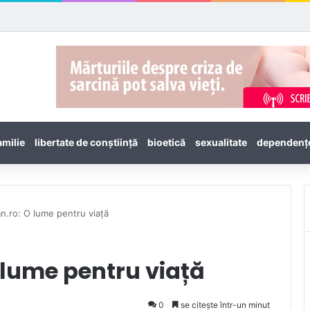
amilie
libertate de conștiință
bioetică
sexualitate
dependenţ
an.ro: O lume pentru viață
 lume pentru viață
0
se citește într-un minut