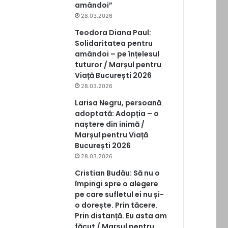
amândoi”
28.03.2026
Teodora Diana Paul:
Solidaritatea pentru
amândoi – pe înțelesul
tuturor / Marșul pentru
Viață București 2026
28.03.2026
Larisa Negru, persoană
adoptată: Adopția – o
naștere din inimă /
Marșul pentru Viață
București 2026
28.03.2026
Cristian Budău: Să nu o
împingi spre o alegere
pe care sufletul ei nu și-
o dorește. Prin tăcere.
Prin distanță. Eu asta am
făcut / Marșul pentru