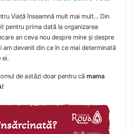
ntru Viață înseamnă mult mai mult… Din
it pentru prima dată la organizarea
iecare an ceva nou despre mine și despre
și am devenit din ce în ce mai determinată
 ei.
și omul de astăzi doar pentru că
mama
A!