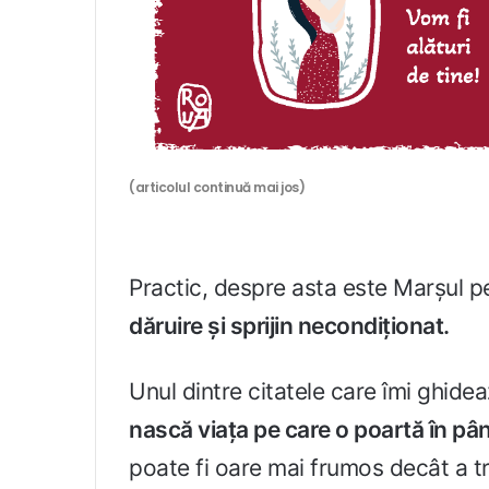
(articolul continuă mai jos)
Practic, despre asta este Marșul p
dăruire și sprijin necondiționat.
Unul dintre citatele care îmi ghidea
nască viața pe care o poartă în p
poate fi oare mai frumos decât a t