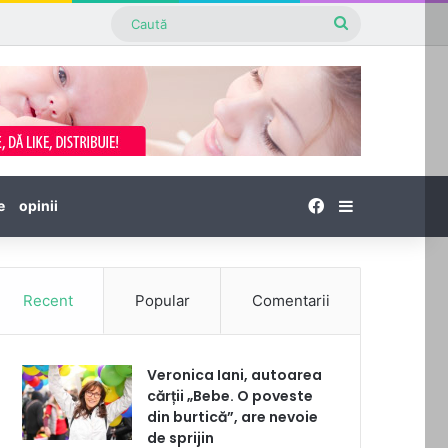
Caută
Facebook
Sidebar
e
opinii
Recent
Popular
Comentarii
Veronica Iani, autoarea
cărții „Bebe. O poveste
din burtică”, are nevoie
de sprijin