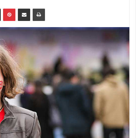
X
Pinterest
Trimite prin email
Tipărește