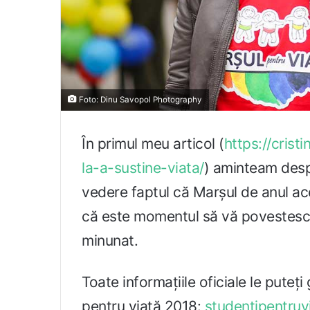
Foto: Dinu Savopol Photography
În primul meu articol (
https://crist
la-a-sustine-viata/
) aminteam des
vedere faptul că Marșul de anul ac
că este momentul să vă povestesc
minunat.
Toate informațiile oficiale le puteți
pentru viață 2018:
studentipentruv