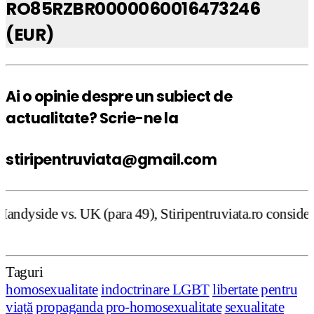
RO85RZBR0000060016473246
(EUR)
Ai o opinie despre un subiect de
actualitate? Scrie-ne la
stiripentruviata@gmail.com
ra 49), Stiripentruviata.ro consideră că dezbaterea onest
Taguri
homosexualitate
indoctrinare LGBT
libertate pentru
viață
propaganda pro-homosexualitate
sexualitate