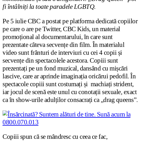
fi întâlniți la toate paradele LGBTQ.
Pe 5 iulie CBC a postat pe platforma dedicată copiilor
pe care o are pe Twitter, CBC Kids, un material
promoțional al documentarului, în care sunt
prezentate câteva secvențe din film. În materialul
video sunt frânturi de interviuri cu cei 4 copii și
secvențe din spectacolele acestora. Copiii sunt
prezentați pe un fond muzical, dansând cu mișcări
lascive, care ar aprinde imaginația oricărui pedofil. În
spectacole copiii sunt costumați și machiați strident,
iar jocul de scenă este unul cu conotații sexuale, exact
ca în show-urile adulților consacrați ca „drag queens”.
Copiii spun că se mândresc cu ceea ce fac,