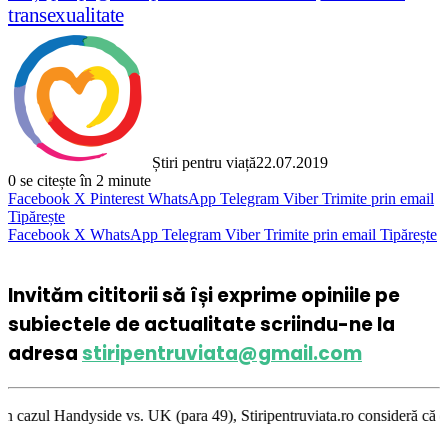
transexualitate
Știri pentru viață
22.07.2019
0
se citește în 2 minute
Facebook
X
Pinterest
WhatsApp
Telegram
Viber
Trimite prin email
Tipărește
Facebook
X
WhatsApp
Telegram
Viber
Trimite prin email
Tipărește
Invităm cititorii să își exprime opiniile pe
subiectele de actualitate scriindu-ne la
adresa
stiripentruviata@gmail.com
s. UK (para 49), Stiripentruviata.ro consideră că dezbaterea onestă şi l