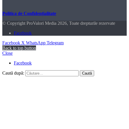
Politica de Confidențialitate
© Copyright ProValori Media 2026, Toate drepturile rezervate
Facebook
Facebook
X
WhatsApp
Telegram
Back to top button
Close
Facebook
Caută după: