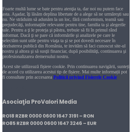
Foarte multă lume se bate pentru atenţia ta, dar noi nu putem face
asta. Aşadar, îţi lăsăm deplina libertate de a alege să ne urmăreşti sau
nu. Ne străduim să adunăm la un loc, fără conformism, teamă sau
prejudecăţi, informaţiile relevante pentru tine, familia ta şi alegerile
tale. Pentru a ţi le proteja şi păstra, trebuie să fii în primul rând
informat. Dacă ţi se pare că informările şi analizele pe care le
selectăm sunt utile pentru viaţa ta şi se pot dovedi necesare în
dezbaterea publică din România, te invităm să faci cunoscut site-ul
nostru şi altora şi să susţii financiar, după posibilităţi, continuarea şi
profesionalizarea demersului nostru.
Acest site utilizează fișiere cookie. Prin continuarea navigării, sunteți
de acord cu utilizarea acestui tip de fișiere. Mai multe informații pot
fi consultate prin accesarea
Politicii privind Fișierele Cookie
DONEAZĂ!
Asociaţia ProValori Media
RO18 RZBR 0000 0600 1647 3191 – RON
RO85 RZBR 0000 0600 1647 3246 – EUR