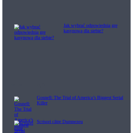
Jak wybrać odpowiednią grę
kasynową dla siebie?
Filme pentru viață
Gosnell: The Trial of America’s Biggest Serial
Killer
Scrisori către Dumnezeu