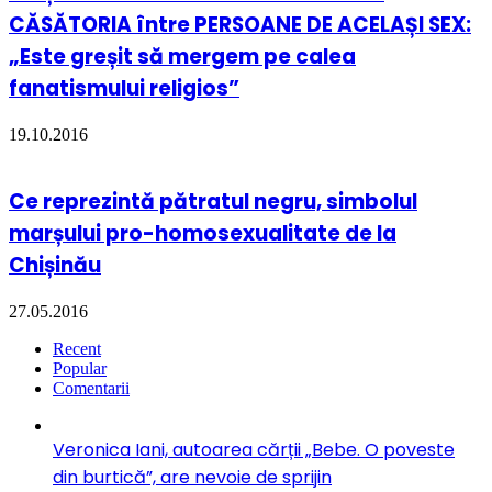
CĂSĂTORIA între PERSOANE DE ACELAȘI SEX:
„Este greșit să mergem pe calea
fanatismului religios”
19.10.2016
Ce reprezintă pătratul negru, simbolul
marșului pro-homosexualitate de la
Chișinău
27.05.2016
Recent
Popular
Comentarii
Veronica Iani, autoarea cărții „Bebe. O poveste
din burtică”, are nevoie de sprijin