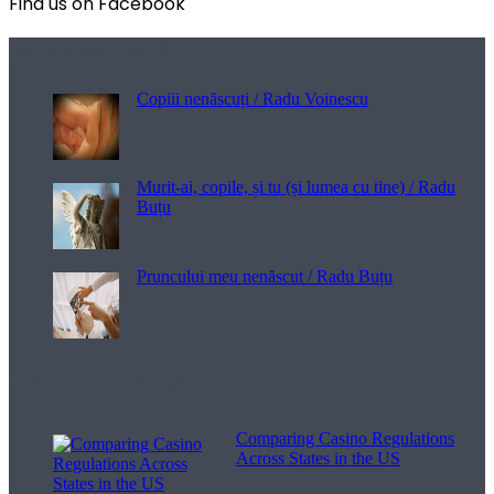
Find us on Facebook
Poezii pentru viață
Copiii nenăscuți / Radu Voinescu
Murit-ai, copile, și tu (și lumea cu tine) / Radu
Buțu
Pruncului meu nenăscut / Radu Buțu
Melodii pentru viață
Comparing Casino Regulations
Across States in the US