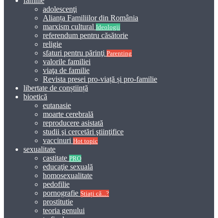
familie
adolescenţi
Alianța Familiilor din România
marxism cultural
Ideologii
referendum pentru căsătorie
religie
sfaturi pentru părinţi
Parenting
valorile familiei
viaţa de familie
Revista presei pro-viață și pro-familie
libertate de conștiință
bioetică
eutanasie
moarte cerebrală
reproducere asistată
studii şi cercetări ştiinţifice
vaccinuri
Hot topic
sexualitate
castitate
PRO
educaţie sexuală
homosexualitate
pedofilie
pornografie
Știați că...?
prostitutie
teoria genului