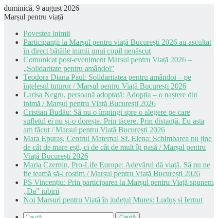
duminică, 9 august 2026
Marșul pentru viață
Povestea inimii
Participanții la Marșul pentru viață București 2026 au ascultat
în direct bătăile inimii unui copil nenăscut
Comunicat post-eveniment Marșul pentru Viață 2026 –
„Solidaritate pentru amândoi”
Teodora Diana Paul: Solidaritatea pentru amândoi – pe
înțelesul tuturor / Marșul pentru Viață București 2026
Larisa Negru, persoană adoptată: Adopția – o naștere din
inimă / Marșul pentru Viață București 2026
Cristian Budău: Să nu o împingi spre o alegere pe care
sufletul ei nu și-o dorește. Prin tăcere. Prin distanță. Eu asta
am făcut / Marșul pentru Viață București 2026
Mara Epuraș, Centrul Maternal Sf. Elena: Schimbarea nu ține
de cât de mare ești, ci de cât de mult îți pasă / Marșul pentru
Viață București 2026
Maria Czernin, Pro-Life Europe: Adevărul dă viață. Să nu ne
fie teamă să-l rostim / Marșul pentru Viață București 2026
PS Vincențiu: Prin participarea la Marșul pentru Viață spunem
„Da” iubirii
Noi Marșuri pentru Viață în județul Mureș: Luduș și Iernut
Caută