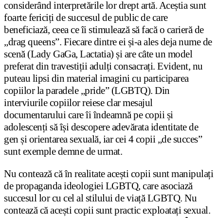
considerând interpretările lor drept artă. Aceștia sunt
foarte fericiți de succesul de public de care
beneficiază, ceea ce îi stimulează să facă o carieră de
„drag queens”. Fiecare dintre ei și-a ales deja nume de
scenă (Lady GaGa, Lactatia) și are câte un model
preferat din travestiții adulți consacrați. Evident, nu
puteau lipsi din material imagini cu participarea
copiilor la paradele „pride” (LGBTQ). Din
interviurile copiilor reiese clar mesajul
documentarului care îi îndeamnă pe copii și
adolescenți să își descopere adevărata identitate de
gen și orientarea sexuală, iar cei 4 copii „de succes”
sunt exemple demne de urmat.
Nu contează că în realitate acești copii sunt manipulați
de propaganda ideologiei LGBTQ, care asociază
succesul lor cu cel al stilului de viață LGBTQ. Nu
contează că acești copii sunt practic exploatați sexual.