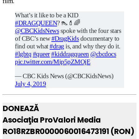
film.
What’s it like to be a KID
#DRAGQUEEN
? 👠💄🌈
@CBCKidsNews
spoke with the four stars
of CBC’s new
#DragKids
documentary to
find out what
#drag
is, and why they do it.
#lgbtq
#queer
#kiddragqueen
@cbcdocs
pic.twitter.com/Mip5pZMOjE
— CBC Kids News (@CBCKidsNews)
July 4, 2019
DONEAZĂ
Asociaţia ProValori Media
RO18RZBR0000060016473191 (RON)