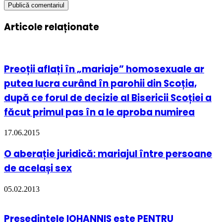
Articole relaționate
Preoții aflați în „mariaje” homosexuale ar
putea lucra curând în parohii din Scoția,
după ce forul de decizie al Bisericii Scoției a
făcut primul pas în a le aproba numirea
17.06.2015
O aberație juridică: mariajul între persoane
de același sex
05.02.2013
Președintele IOHANNIS este PENTRU