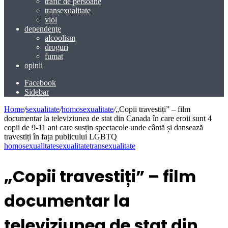
trafic de persoane
transexualitate
viol
dependenţe
alcoolism
droguri
fumat
opinii
Facebook
Sidebar
Home
/
sexualitate
/
homosexualitate
/
„Copii travestiți” – film
documentar la televiziunea de stat din Canada în care eroii sunt 4
copii de 9-11 ani care susțin spectacole unde cântă și dansează
travestiți în fața publicului LGBTQ
homosexualitate
sexualitate
transexualitate
„Copii travestiți” – film
documentar la
televiziunea de stat din