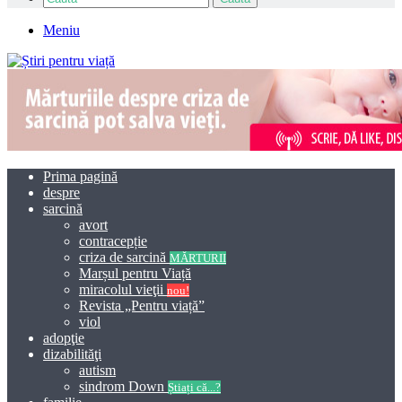
Meniu
Prima pagină
despre
sarcină
avort
contracepție
criza de sarcină
MĂRTURII
Marșul pentru Viață
miracolul vieţii
nou!
Revista „Pentru viață”
viol
adopţie
dizabilităţi
autism
sindrom Down
Știați că...?