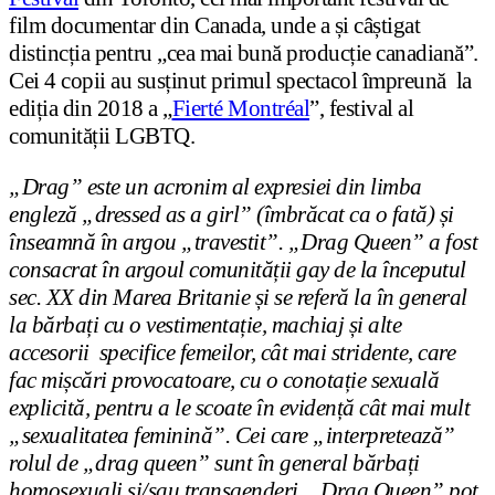
film documentar din Canada, unde a și câștigat
distincția pentru „cea mai bună producție canadiană”.
Cei 4 copii au susținut primul spectacol împreună la
ediția din 2018 a „
Fierté Montréal
”, festival al
comunității LGBTQ.
„Drag” este un acronim al expresiei din limba
engleză „dressed as a girl” (îmbrăcat ca o fată) și
înseamnă în argou „travestit”. „Drag Queen” a fost
consacrat în argoul comunității gay de la începutul
sec. XX din Marea Britanie și se referă la în general
la bărbați cu o vestimentație, machiaj și alte
accesorii specifice femeilor, cât mai stridente, care
fac mișcări provocatoare, cu o conotație sexuală
explicită, pentru a le scoate în evidență cât mai mult
„sexualitatea feminină”. Cei care „interpretează”
rolul de „drag queen” sunt în general bărbați
homosexuali și/sau transgenderi. „Drag Queen” pot