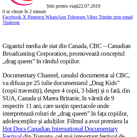
Știri pentru viață
22.07.2019
0
se citește în 2 minute
Facebook
X
Pinterest
WhatsApp
Telegram
Viber
Trimite prin email
Tipărește
Gigantul media de stat din Canada, CBC – Canadian
Broadcasting Corporation, promovează conceptul
„drag queen” în rândul copiilor.
Documentary Channel, canalul documentar al CBC,
va difuza pe 25 iulie documentarul „Drag Kids”
(copii travestiți), despre 4 copii, 3 băieți și o fată, din
SUA, Canada și Marea Britanie, în vârstă de 9
respectiv 11 ani, care susțin spectacole unde
interpretează roluri de „drag queen” în fața copiilor,
adolescenților și adulților. Filmul a avut premiera la
Hot Docs Canadian International Documentary
Festival
din Toronto, cel mai important festival de