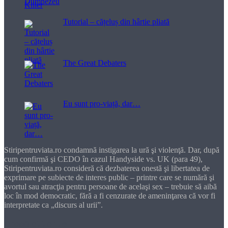
Tutorial – cățeluș din hârtie pliată
The Great Debaters
Eu sunt pro-viață, dar…
Stiripentruviata.ro condamnă instigarea la ură şi violenţă. Dar, după
cum confirmă şi CEDO în cazul Handyside vs. UK (para 49),
Stiripentruviata.ro consideră că dezbaterea onestă şi libertatea de
exprimare pe subiecte de interes public – printre care se numără şi
avortul sau atracţia pentru persoane de acelaşi sex – trebuie să aibă
loc în mod democratic, fără a fi cenzurate de ameninţarea că vor fi
interpretate ca „discurs al urii”.
Dragă cititorule