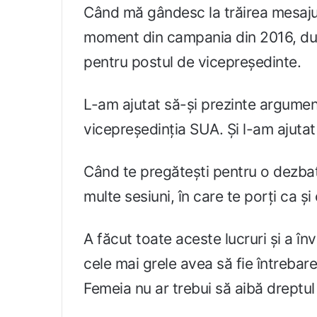
Când mă gândesc la trăirea mesajulu
moment din campania din 2016, dup
pentru postul de vicepreședinte.
L-am ajutat să-și prezinte argument
vicepreședinția SUA. Și l-am ajuta
Când te pregătești pentru o dezbat
multe sesiuni, în care te porți ca și
A făcut toate aceste lucruri și a în
cele mai grele avea să fie întrebar
Femeia nu ar trebui să aibă dreptul 