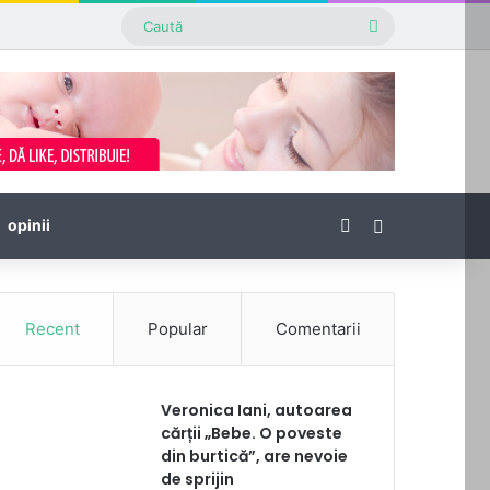
Caută
Facebook
Sidebar
opinii
Recent
Popular
Comentarii
Veronica Iani, autoarea
cărții „Bebe. O poveste
din burtică”, are nevoie
de sprijin