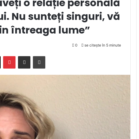
aveți o relație personală
i. Nu sunteți singuri, vă
din întreaga lume”
0
se citește în 5 minute
X
Pinterest
Trimite prin email
Tipărește