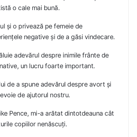
xistă o cale mai bună.
ul și o privează pe femeie de
riențele negative și de a găsi vindecare.
luie adevărul despre inimile frânte de
rnative, un lucru foarte important.
ului de a spune adevărul despre avort și
nevoie de ajutorul nostru.
ike Pence, mi-a arătat dintotdeauna cât
rile copiilor nenăscuți.