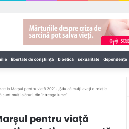
ilie
libertate de conștiință
bioetică
sexualitate
dependenţe
ce la Marșul pentru viață 2021: „Știu că mulți aveți o relație
 sunt mulți alături, din întreaga lume”
Marșul pentru viață