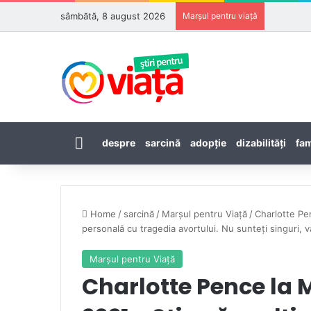
sâmbătă, 8 august 2026
Marșul pentru viață
Prima pagină
despre
sarcină
adopţie
dizabilităţi
fam
Home
/
sarcină
/
Marşul pentru Viaţă
/
Charlotte Pen
personală cu tragedia avortului. Nu sunteți singuri, vă
Marşul pentru Viaţă
Charlotte Pence la 