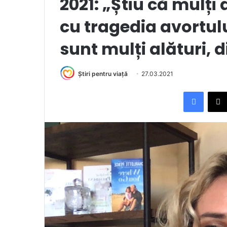
2021: „Știu că mulți 
cu tragedia avortulu
sunt mulți alături, 
Știri pentru viață
27.03.2021
Facebook