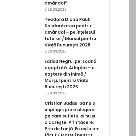
amândoi”
28.03.2026
Teodora Diana Paul:
Solidaritatea pentru
amândoi – pe înțelesul
tuturor / Marșul pentru
Viață București 2026
28.03.2026
Larisa Negru, persoană
adoptată: Adopția – o
naștere din inimă /
Marșul pentru Viață
București 2026
28.03.2026
Cristian Budău: Să nu o
împingi spre o alegere
pe care sufletul ei nu și-
o dorește. Prin tăcere.
Prin distanță. Eu asta am
făcut / Marșul pentru