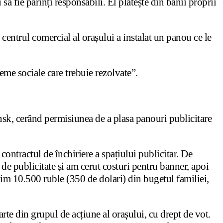
să fie părinți responsabili. El plătește din banii proprii
ă centrul comercial al orașului a instalat un panou ce le
eme sociale care trebuie rezolvate”.
nsk, cerând permisiunea de a plasa panouri publicitare
contractul de închiriere a spațiului publicitar. De
 de publicitate și am cerut costuri pentru banner, apoi
tuim 10.500 ruble (350 de dolari) din bugetul familiei,
rte din grupul de acțiune al orașului, cu drept de vot.