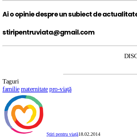
Ai o opinie despre un subiect de actualitat
stiripentruviata@gmail.com
DISCLAIMER: Sti
Taguri
familie
maternitate
pro-viaţă
Știri pentru viață
18.02.2014