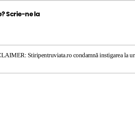
e? Scrie-ne la
ripentruviata.ro condamnă instigarea la ură şi violenţă. 