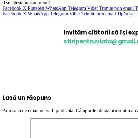
0
se citește într-un minut
Facebook
X
Pinterest
WhatsApp
Telegram
Viber
Trimite prin email
T
Facebook
X
WhatsApp
Telegram
Viber
Trimite prin email
Tipărește
Invităm cititorii să își e
stiripentruviata@gmail
Lasă un răspuns
Adresa ta de email nu va fi publicată.
Câmpurile obligatorii sunt marc