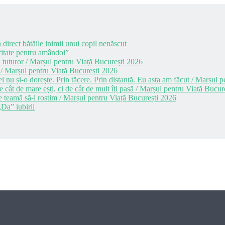
 direct bătăile inimii unui copil nenăscut
itate pentru amândoi”
 tuturor / Marșul pentru Viață București 2026
 / Marșul pentru Viață București 2026
i nu și-o dorește. Prin tăcere. Prin distanță. Eu asta am făcut / Marșul
cât de mare ești, ci de cât de mult îți pasă / Marșul pentru Viață Bucur
e teamă să-l rostim / Marșul pentru Viață București 2026
Da” iubirii