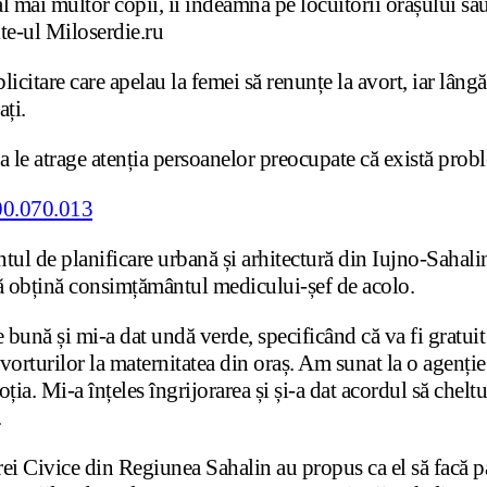
l mai multor copii, îi îndeamnă pe locuitorii orașului său 
ite-ul Miloserdie.ru
blicitare care apelau la femei să renunțe la avort, iar lâng
ați.
a le atrage atenția persoanelor preocupate că există probl
tul de planificare urbană și arhitectură din Iujno-Sahali
 să obțină consimțământul medicului-șef de acolo.
bună și mi-a dat undă verde, specificând că va fi gratuit 
vorturilor la maternitatea din oraș. Am sunat la o agenție
ția. Mi-a înțeles îngrijorarea și și-a dat acordul să chel
.
rei Civice din Regiunea Sahalin au propus ca el să facă pa