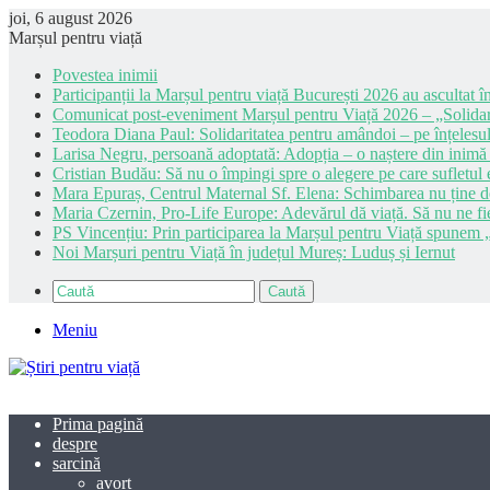
joi, 6 august 2026
Marșul pentru viață
Povestea inimii
Participanții la Marșul pentru viață București 2026 au ascultat în
Comunicat post-eveniment Marșul pentru Viață 2026 – „Solidar
Teodora Diana Paul: Solidaritatea pentru amândoi – pe înțelesul
Larisa Negru, persoană adoptată: Adopția – o naștere din inimă
Cristian Budău: Să nu o împingi spre o alegere pe care sufletul e
Mara Epuraș, Centrul Maternal Sf. Elena: Schimbarea nu ține de 
Maria Czernin, Pro-Life Europe: Adevărul dă viață. Să nu ne fi
PS Vincențiu: Prin participarea la Marșul pentru Viață spunem „
Noi Marșuri pentru Viață în județul Mureș: Luduș și Iernut
Caută
Meniu
Prima pagină
despre
sarcină
avort