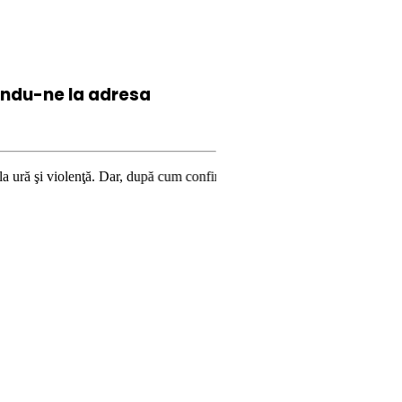
iindu-ne la
adresa
ţă. Dar, după cum confirmă şi CEDO în cazul Handyside vs. UK (para 49), 