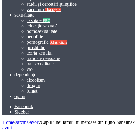
studii şi cercetări ştiinţifice
vaccinuri
Hot topic
sexualitate
castitate
PRO
educaţie sexuală
homosexualitate
pedofilie
pornografie
Știați că...?
prostitutie
teoria genului
trafic de persoane
transexualitate
viol
dependenţe
alcoolism
droguri
fumat
opinii
Facebook
Sidebar
Home
/
sarcină
/
avort
/
Capul unei familii numeroase din Iujno-Sahalinsk 
avort