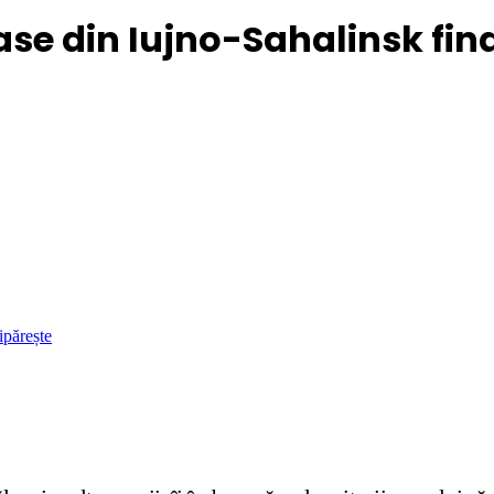
ase din Iujno-Sahalinsk fin
ipărește