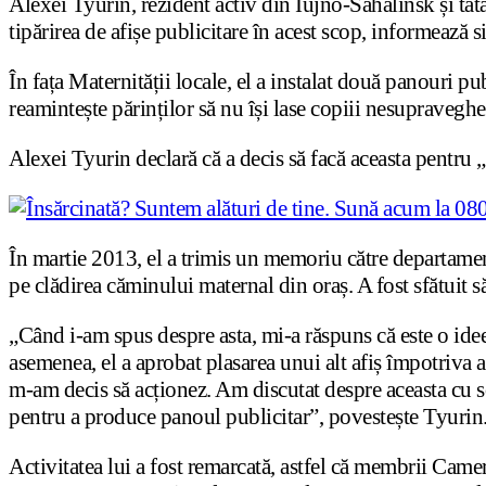
Alexei Tyurin, rezident activ din Iujno-Sahalinsk și tată
tipărirea de afișe publicitare în acest scop, informează s
În fața Maternității locale, el a instalat două panouri pu
reamintește părinților să nu își lase copiii nesupraveghe
Alexei Tyurin declară că a decis să facă aceasta pentru „
În martie 2013, el a trimis un memoriu către departamen
pe clădirea căminului maternal din oraș. A fost sfătuit
„Când i-am spus despre asta, mi-a răspuns că este o idee 
asemenea, el a aprobat plasarea unui alt afiș împotriva a
m-am decis să acționez. Am discutat despre aceasta cu so
pentru a produce panoul publicitar”, povestește Tyurin
Activitatea lui a fost remarcată, astfel că membrii Came