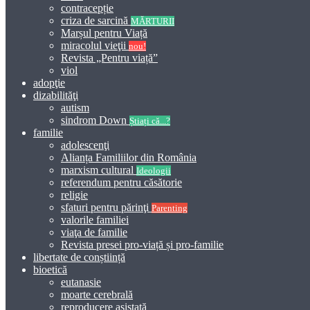
contracepție
criza de sarcină
MĂRTURII
Marșul pentru Viață
miracolul vieţii
nou!
Revista „Pentru viață”
viol
adopţie
dizabilităţi
autism
sindrom Down
Știați că...?
familie
adolescenţi
Alianța Familiilor din România
marxism cultural
Ideologii
referendum pentru căsătorie
religie
sfaturi pentru părinţi
Parenting
valorile familiei
viaţa de familie
Revista presei pro-viață și pro-familie
libertate de conștiință
bioetică
eutanasie
moarte cerebrală
reproducere asistată