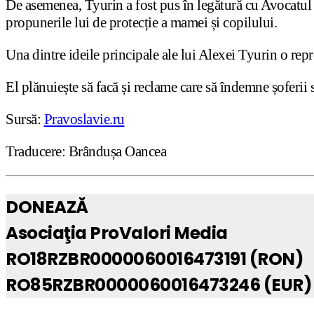
De asemenea, Tyurin a fost pus în legătură cu Avocatul 
propunerile lui de protecție a mamei și copilului.
Una dintre ideile principale ale lui Alexei Tyurin o repr
El plănuiește să facă și reclame care să îndemne șoferii
Sursă:
Pravoslavie.ru
Traducere: Brândușa Oancea
DONEAZĂ
Asociaţia ProValori Media
RO18RZBR0000060016473191 (RON)
RO85RZBR0000060016473246 (EUR)