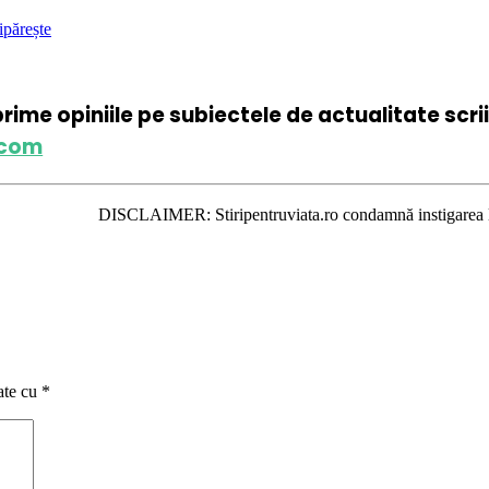
ipărește
xprime opiniile pe subiectele de actualitate scr
.com
DISCLAIMER: Stiripentruviata.ro condamnă instigarea la ură şi violen
ate cu
*