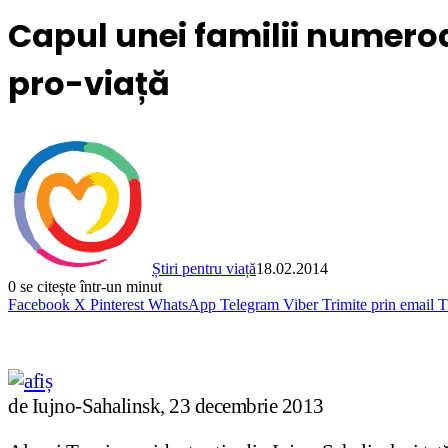
Capul unei familii numero
pro-viață
Știri pentru viață
18.02.2014
0
se citește într-un minut
Facebook
X
Pinterest
WhatsApp
Telegram
Viber
Trimite prin email
T
de Iujno-Sahalinsk, 23 decembrie 2013