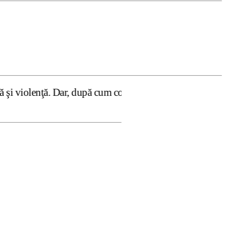
Dar, după cum confirmă şi CEDO în cazul Handyside vs. UK (