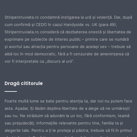
Stiripentruviata.ro condamnă instigarea la ură şi violenţă. Dar, după
cum confirmă şi CEDO în cazul Handyside vs. UK (para 49),
Stiripentruviata.ro consideră că dezbaterea onestă şi libertatea de
exprimare pe subiecte de interes public – printre care se numără
şi avortul sau atracţia pentru persoane de acelaşi sex – trebuie să
aibă loc în mod democratic, fără a fi cenzurate de ameninţarea că
vor fi interpretate ca „discurs al urii”.
Dragă cititorule
Foarte multă lume se bate pentru atenţia ta, dar noi nu putem face
asta. Aşadar, îţi lăsăm deplina libertate de a alege să ne urmăreşti
sau nu. Ne străduim să adunăm la un loc, fără conformism, teamă
sau prejudecăţi, informaţiile relevante pentru tine, familia ta şi
alegerile tale. Pentru a ţi le proteja şi păstra, trebuie să fii în primul