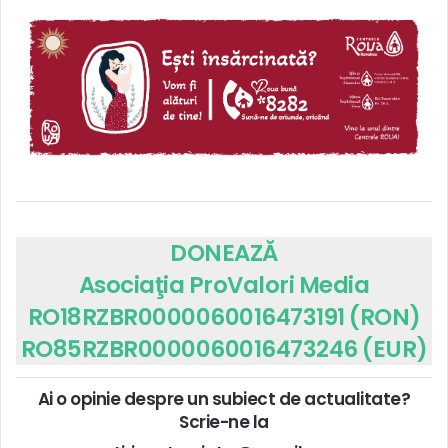
DONEAZĂ
Asociaţia ProValori Media
RO18RZBR0000060016473191 (RON)
RO85RZBR0000060016473246 (EUR)
Ai o opinie despre un subiect de actualitate?
Scrie-ne la