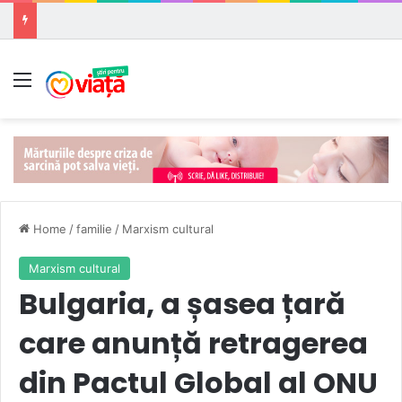
Meniu
Home
/
familie
/
Marxism cultural
Marxism cultural
Bulgaria, a șasea țară
care anunță retragerea
din Pactul Global al ONU