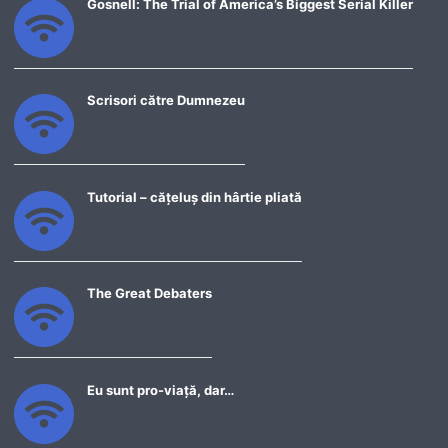
Gosnell: The Trial of America’s Biggest Serial Killer
Scrisori către Dumnezeu
Tutorial – cățeluș din hârtie pliată
The Great Debaters
Eu sunt pro-viață, dar…