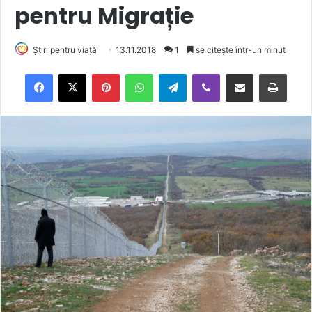
pentru Migrație
Știri pentru viață
13.11.2018
1
se citește într-un minut
Facebook
X
Pinterest
WhatsApp
Telegram
Viber
Trimite prin email
Tipărește