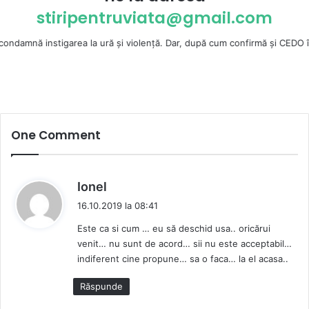
stiripentruviata@gmail.com
instigarea la ură şi violenţă. Dar, după cum confirmă şi CEDO în cazul H
One Comment
s
Ionel
p
16.10.2019 la 08:41
u
Este ca si cum … eu să deschid usa.. oricărui
n
venit… nu sunt de acord… sii nu este acceptabil…
e
indiferent cine propune… sa o faca… la el acasa..
:
Răspunde