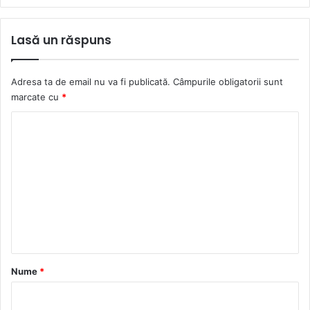
Lasă un răspuns
Adresa ta de email nu va fi publicată.
Câmpurile obligatorii sunt
marcate cu
*
C
o
m
e
n
t
a
r
Nume
*
i
u