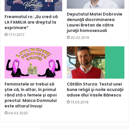
Deputatul Matei Dobrovie
Freamatul.ro: „Eu cred că
denunţă discriminarea
LA FAMILIA are dreptul la
Laurei Bretan de către
exprimare”
juraţii homosexuali
17.11.2017
20.02.2019
Feministele ar trebui să
Cătălin Sturza: Testul unei
știe că, în altar, în primul
bune religii şi noile acuzaţii
rând stă o femeie și apoi
aduse dlui Vasile Bănescu
preotul. Maica Domnului
15.05.2018
este altarul însuși
04.03.2020