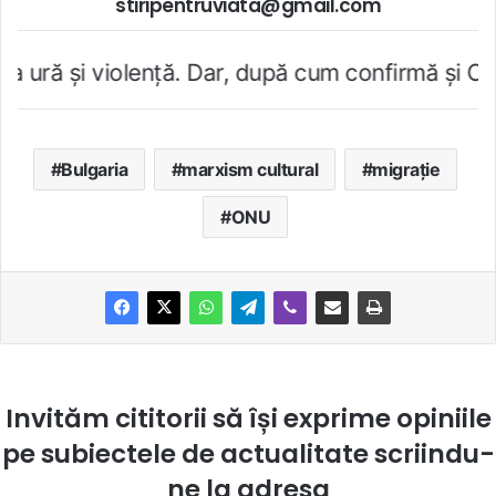
stiripentruviata@gmail.com
violenţă. Dar, după cum confirmă şi CEDO în cazu
Bulgaria
marxism cultural
migrație
ONU
Invităm cititorii să își exprime opiniile
pe subiectele de actualitate scriindu-
ne la
adresa