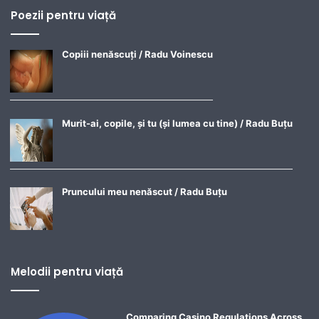
Poezii pentru viață
Copiii nenăscuți / Radu Voinescu
Murit-ai, copile, și tu (și lumea cu tine) / Radu Buțu
Pruncului meu nenăscut / Radu Buțu
Melodii pentru viață
Comparing Casino Regulations Across