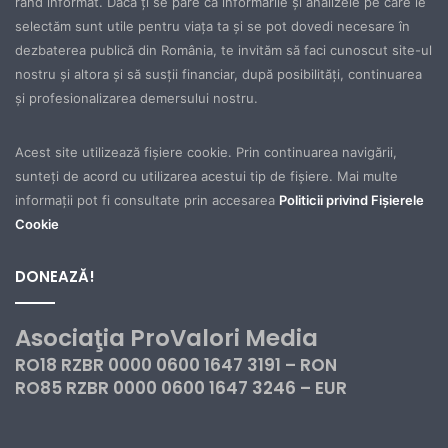
rând informat. Dacă ţi se pare că informările şi analizele pe care le
selectăm sunt utile pentru viaţa ta şi se pot dovedi necesare în
dezbaterea publică din România, te invităm să faci cunoscut site-ul
nostru şi altora şi să susţii financiar, după posibilităţi, continuarea
şi profesionalizarea demersului nostru.
Acest site utilizează fișiere cookie. Prin continuarea navigării,
sunteți de acord cu utilizarea acestui tip de fișiere. Mai multe
informații pot fi consultate prin accesarea
Politicii privind Fișierele
Cookie
DONEAZĂ!
Asociaţia ProValori Media
RO18 RZBR 0000 0600 1647 3191 – RON
RO85 RZBR 0000 0600 1647 3246 – EUR