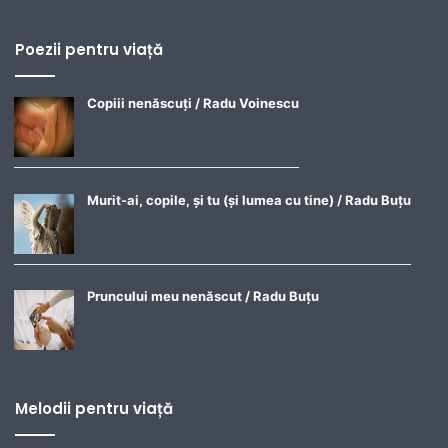
Poezii pentru viață
Copiii nenăscuți / Radu Voinescu
Murit-ai, copile, și tu (și lumea cu tine) / Radu Buțu
Pruncului meu nenăscut / Radu Buțu
Melodii pentru viață