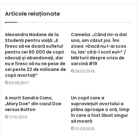
Articole relaționate
Alexandra Nadane de la
Camelia: „Când mi-a dat
Studenți pentru viață: „E
una, am căzut jos. Îmi
firesc să ne doară sufletul
zicea: «Dacă nu l-ai scos
pentru cei 60.000 de copii
tu, las’ că ți-l scot eu!»” /
născuți și abandonați, dar
Mărturii despre criza de
nu e firesc să nu ne pese de
sarcină #19
cei peste 22 de milioane de
26.03.2016
copii avortați”
03.08.2017
A murit Sandra Cano,
Un copil care a
„Mary Doe” din cazul Doe
supraviețuit avortului a
versus Bolton
plâns aproape o oră, timp
în care a fost lăsat singur
17.10.2014
să moară
10.09.2020