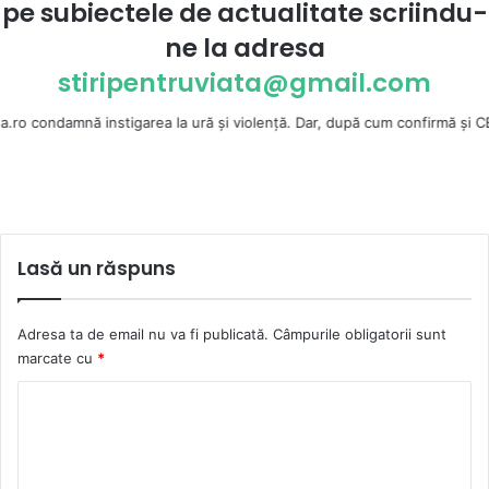
pe subiectele de actualitate scriindu-
ne la
adresa
stiripentruviata@gmail.com
nă instigarea la ură şi violenţă. Dar, după cum confirmă şi CEDO în cazu
Lasă un răspuns
Adresa ta de email nu va fi publicată.
Câmpurile obligatorii sunt
marcate cu
*
C
o
m