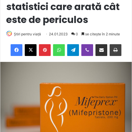
statistici care arată cât
este de periculos
Știri pentru viață
24.01.2023
0
se citește în 2 minute
Facebook
X
Pinterest
WhatsApp
Telegram
Viber
Trimite prin email
Tipărește