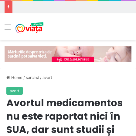
Meniu
Home
/
sarcină
/
avort
avort
Avortul medicamentos
nu este raportat nici în
SUA, dar sunt studii și