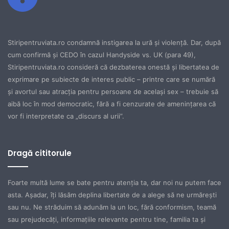
Stiripentruviata.ro condamnă instigarea la ură şi violenţă. Dar, după
cum confirmă şi CEDO în cazul Handyside vs. UK (para 49),
Stiripentruviata.ro consideră că dezbaterea onestă şi libertatea de
exprimare pe subiecte de interes public – printre care se numără
şi avortul sau atracţia pentru persoane de acelaşi sex – trebuie să
aibă loc în mod democratic, fără a fi cenzurate de ameninţarea că
vor fi interpretate ca „discurs al urii”.
Dragă cititorule
Foarte multă lume se bate pentru atenţia ta, dar noi nu putem face
asta. Aşadar, îţi lăsăm deplina libertate de a alege să ne urmăreşti
sau nu. Ne străduim să adunăm la un loc, fără conformism, teamă
sau prejudecăţi, informaţiile relevante pentru tine, familia ta şi