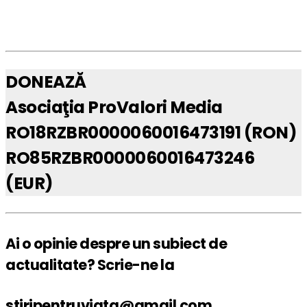
DONEAZĂ
Asociaţia ProValori Media
RO18RZBR0000060016473191 (RON)
RO85RZBR0000060016473246
(EUR)
Ai o opinie despre un subiect de
actualitate? Scrie-ne la
stiripentruviata@gmail.com