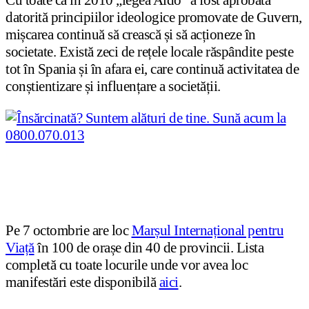
Cu toate că în 2010 „legea Aido” a fost aprobată
datorită principiilor ideologice promovate de Guvern,
mișcarea continuă să crească și să acționeze în
societate. Există zeci de rețele locale răspândite peste
tot în Spania și în afara ei, care continuă activitatea de
conștientizare și influențare a societății.
Pe 7 octombrie are loc
Marșul Internațional pentru
Viață
în 100 de orașe din 40 de provincii. Lista
completă cu toate locurile unde vor avea loc
manifestări este disponibilă
aici
.