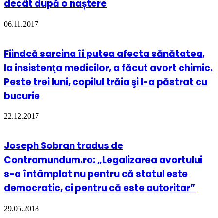
decât după o naștere
06.11.2017
Fiindcă sarcina îi putea afecta sănătatea,
la insistenţa medicilor, a făcut avort chimic.
Peste trei luni, copilul trăia şi l-a păstrat cu
bucurie
22.12.2017
Joseph Sobran tradus de
Contramundum.ro: „Legalizarea avortului
s-a întâmplat nu pentru că statul este
democratic, ci pentru că este autoritar”
29.05.2018