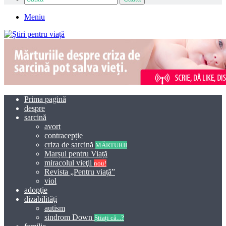
Meniu
Prima pagină
despre
sarcină
avort
contracepție
criza de sarcină
MĂRTURII
Marșul pentru Viață
miracolul vieţii
nou!
Revista „Pentru viață”
viol
adopţie
dizabilităţi
autism
sindrom Down
Știați că...?