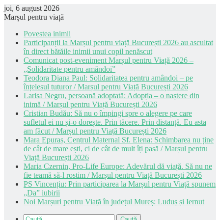
joi, 6 august 2026
Marșul pentru viață
Povestea inimii
Participanții la Marșul pentru viață București 2026 au ascultat
în direct bătăile inimii unui copil nenăscut
Comunicat post-eveniment Marșul pentru Viață 2026 –
„Solidaritate pentru amândoi”
Teodora Diana Paul: Solidaritatea pentru amândoi – pe
înțelesul tuturor / Marșul pentru Viață București 2026
Larisa Negru, persoană adoptată: Adopția – o naștere din
inimă / Marșul pentru Viață București 2026
Cristian Budău: Să nu o împingi spre o alegere pe care
sufletul ei nu și-o dorește. Prin tăcere. Prin distanță. Eu asta
am făcut / Marșul pentru Viață București 2026
Mara Epuraș, Centrul Maternal Sf. Elena: Schimbarea nu ține
de cât de mare ești, ci de cât de mult îți pasă / Marșul pentru
Viață București 2026
Maria Czernin, Pro-Life Europe: Adevărul dă viață. Să nu ne
fie teamă să-l rostim / Marșul pentru Viață București 2026
PS Vincențiu: Prin participarea la Marșul pentru Viață spunem
„Da” iubirii
Noi Marșuri pentru Viață în județul Mureș: Luduș și Iernut
Caută