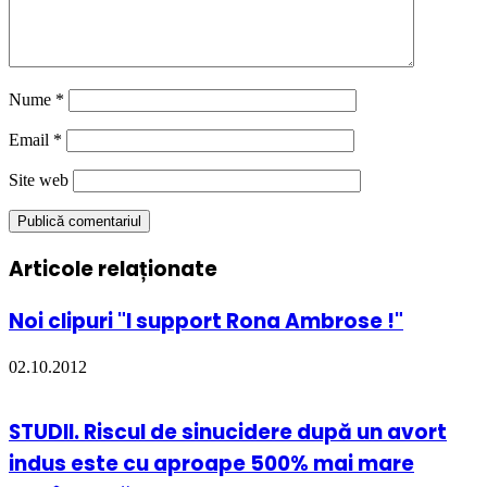
Nume
*
Email
*
Site web
Articole relaționate
Noi clipuri "I support Rona Ambrose !"
02.10.2012
STUDII. Riscul de sinucidere după un avort
indus este cu aproape 500% mai mare