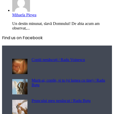
Mihaela Pleșea
Un destin minunat, slavă Domnului! De abia acum am
observat,...
Find us on Facebook
Poezii pentru viață
Copiii nenăscuți / Radu Voinescu
Murit-ai, copile, și tu (și lumea cu tine) / Radu
Buțu
Pruncului meu nenăscut / Radu Buțu