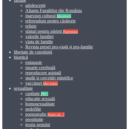
familie
adolescenţi
Alianța Familiilor din România
marxism cultural
Ideologii
referendum pentru căsătorie
religie
sfaturi pentru părinţi
Parenting
valorile familiei
viaţa de familie
Revista presei pro-viață și pro-familie
libertate de conștiință
bioetică
eutanasie
moarte cerebrală
reproducere asistată
studii şi cercetări ştiinţifice
vaccinuri
Hot topic
sexualitate
castitate
PRO
educaţie sexuală
homosexualitate
pedofilie
pornografie
Știați că...?
prostitutie
teoria genului