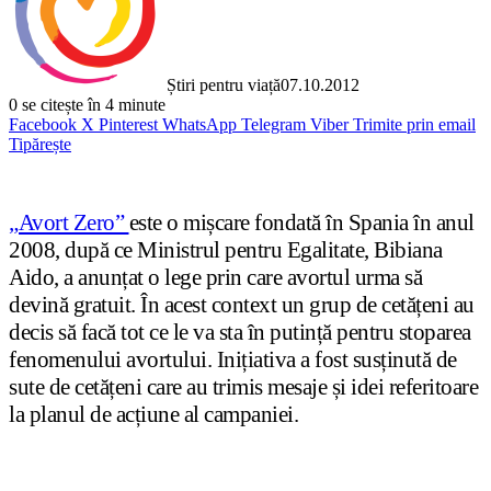
Știri pentru viață
07.10.2012
0
se citește în 4 minute
Facebook
X
Pinterest
WhatsApp
Telegram
Viber
Trimite prin email
Tipărește
„Avort Zero”
este o mișcare fondată în Spania în anul
2008, după ce Ministrul pentru Egalitate, Bibiana
Aido, a anunțat o lege prin care avortul urma să
devină gratuit. În acest context un grup de cetățeni au
decis să facă tot ce le va sta în putință pentru stoparea
fenomenului avortului. Inițiativa a fost susținută de
sute de cetățeni care au trimis mesaje și idei referitoare
la planul de acțiune al campaniei.