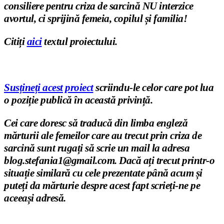
consiliere pentru criza de sarcină NU interzice
avortul, ci sprijină femeia, copilul
ș
i familia!
Citi
ț
i
aici
textul proiectului.
Susțineți acest proiect
scriindu-le celor care pot lua
o poziție publică în această privință.
Cei care doresc să traducă din limba engleză
mărturii ale femeilor care au trecut prin criza de
sarcină sunt rugați să scrie un mail la adresa
blog.stefania1@gmail.com. Dacă ați trecut printr-o
situație similară cu cele prezentate până acum și
puteți da mărturie despre acest fapt scrieți-ne pe
aceeași adresă.