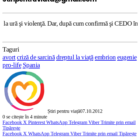
ţă. Dar, după cum confirmă şi CEDO în cazul Handyside vs.
Taguri
avort
criză de sarcină
dreptul la viaţă
embrion
eugenie
pro-life
Spania
Știri pentru viață
07.10.2012
0
se citește în 4 minute
Facebook
X
Pinterest
WhatsApp
Telegram
Viber
Trimite prin email
Tipărește
Facebook
X
WhatsApp
Telegram
Viber
Trimite prin email
Tipărește