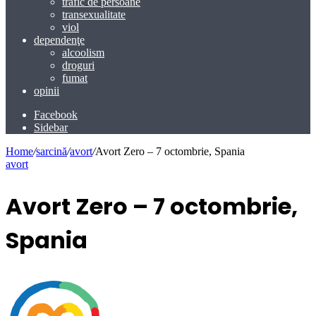
trafic de persoane
transexualitate
viol
dependenţe
alcoolism
droguri
fumat
opinii
Facebook
Sidebar
Home
/
sarcină
/
avort
/
Avort Zero – 7 octombrie, Spania
avort
Avort Zero – 7 octombrie,
Spania