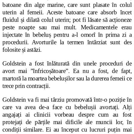
batoane din alge marine, care sunt plasate în colul
uterin al femeii. Aceste batoane care absorb încet
fluidul și dilată colul uterin; pot fi lăsate să acționeze
peste noapte sau mai mult. Medicamentele erau
injectate în bebeluș pentru a-l omorî în prima zi a
procedurii. Avorturile la termen întârziat sunt des
folosite și astăzi.
Goldstein a fost înlăturată din unele proceduri de
avort mai ”înfricoșătoare”. Ea nu a fost, de fapt,
martoră la moartea bebelușilor sau la durerea femeii ce
trece prin contracții.
Goldstein va fi mai târziu promovată într-o poziție în
care va avea de-a face cu bebelușii avortați. Alți
angajați ai clinicii vorbeau despre cum au fost
protejați de părțile mai dificile ale muncii lor, în
condiții similare. Ei au început cu lucruri puțin mai