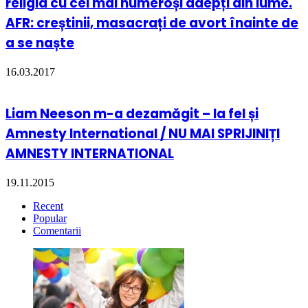
religia cu cei mai numeroși adepți din lume.
AFR: creștinii, masacrați de avort înainte de
a se naște
16.03.2017
Liam Neeson m-a dezamăgit – la fel și
Amnesty International / NU MAI SPRIJINIȚI
AMNESTY INTERNATIONAL
19.11.2015
Recent
Popular
Comentarii