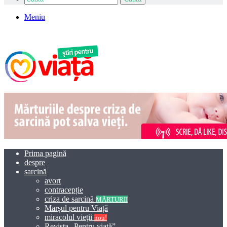
Meniu
Prima pagină
despre
sarcină
avort
contracepție
criza de sarcină
MĂRTURII
Marșul pentru Viață
miracolul vieţii
nou!
Revista „Pentru viață”