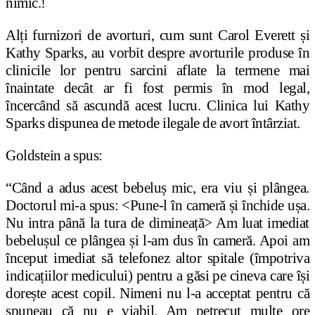
nimic.!
Alți furnizori de avorturi, cum sunt Carol Everett și
Kathy Sparks, au vorbit despre avorturile produse în
clinicile lor pentru sarcini aflate la termene mai
înaintate decât ar fi fost permis în mod legal,
încercând să ascundă acest lucru. Clinica lui Kathy
Sparks dispunea de metode ilegale de avort întârziat.
Goldstein a spus:
“Când a adus acest bebeluș mic, era viu și plângea.
Doctorul mi-a spus: <Pune-l în cameră și închide ușa.
Nu intra până la tura de dimineață> Am luat imediat
bebelușul ce plângea și l-am dus în cameră. Apoi am
început imediat să telefonez altor spitale (împotriva
indicațiilor medicului) pentru a găsi pe cineva care își
dorește acest copil. Nimeni nu l-a acceptat pentru că
spuneau că nu e viabil. Am petrecut multe ore