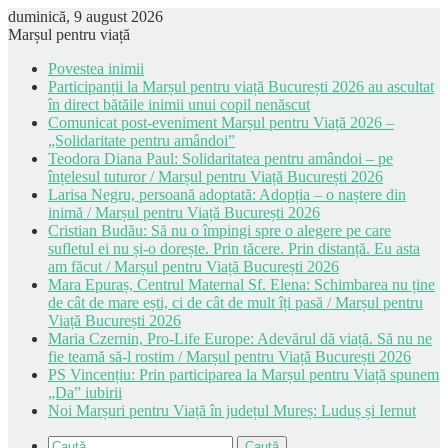
duminică, 9 august 2026
Marșul pentru viață
Povestea inimii
Participanții la Marșul pentru viață București 2026 au ascultat
în direct bătăile inimii unui copil nenăscut
Comunicat post-eveniment Marșul pentru Viață 2026 –
„Solidaritate pentru amândoi”
Teodora Diana Paul: Solidaritatea pentru amândoi – pe
înțelesul tuturor / Marșul pentru Viață București 2026
Larisa Negru, persoană adoptată: Adopția – o naștere din
inimă / Marșul pentru Viață București 2026
Cristian Budău: Să nu o împingi spre o alegere pe care
sufletul ei nu și-o dorește. Prin tăcere. Prin distanță. Eu asta
am făcut / Marșul pentru Viață București 2026
Mara Epuraș, Centrul Maternal Sf. Elena: Schimbarea nu ține
de cât de mare ești, ci de cât de mult îți pasă / Marșul pentru
Viață București 2026
Maria Czernin, Pro-Life Europe: Adevărul dă viață. Să nu ne
fie teamă să-l rostim / Marșul pentru Viață București 2026
PS Vincențiu: Prin participarea la Marșul pentru Viață spunem
„Da” iubirii
Noi Marșuri pentru Viață în județul Mureș: Luduș și Iernut
Caută