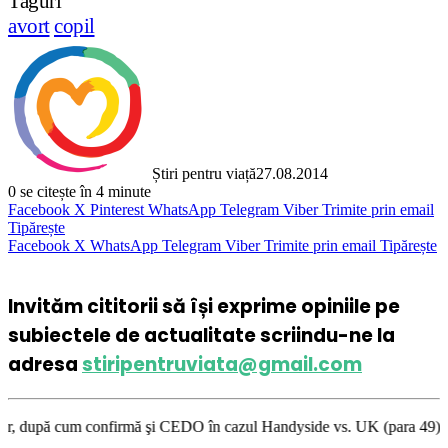
Taguri
avort
copil
Știri pentru viață
27.08.2014
0
se citește în 4 minute
Facebook
X
Pinterest
WhatsApp
Telegram
Viber
Trimite prin email
Tipărește
Facebook
X
WhatsApp
Telegram
Viber
Trimite prin email
Tipărește
Invităm cititorii să își exprime opiniile pe
subiectele de actualitate scriindu-ne la
adresa
stiripentruviata@gmail.com
irmă şi CEDO în cazul Handyside vs. UK (para 49), Stiripentruviata.ro co