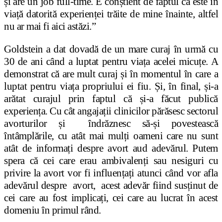
și are un job full-time. E conștient de faptul că este în
viață datorită experienței trăite de mine înainte, altfel
nu ar mai fi aici astăzi.”
Goldstein a dat dovadă de un mare curaj în urmă cu
30 de ani când a luptat pentru viața acelei micuțe. A
demonstrat că are mult curaj și în momentul în care a
luptat pentru viața propriului ei fiu. Și, în final, și-a
arătat curajul prin faptul că și-a făcut publică
experiența. Cu cât angajații clinicilor părăsesc sectorul
avorturilor și îndrăznesc să-și povestească
întâmplările, cu atât mai mulți oameni care nu sunt
atât de informați despre avort aud adevărul. Putem
spera că cei care erau ambivalenți sau nesiguri cu
privire la avort vor fi influențați atunci când vor afla
adevărul despre avort, acest adevăr fiind susținut de
cei care au fost implicați, cei care au lucrat în acest
domeniu în primul rând.