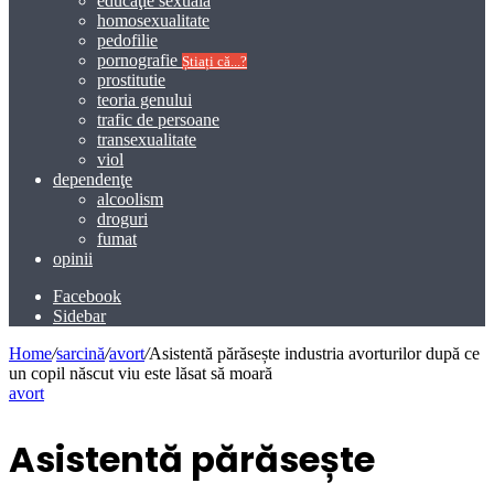
educaţie sexuală
homosexualitate
pedofilie
pornografie
Știați că...?
prostitutie
teoria genului
trafic de persoane
transexualitate
viol
dependenţe
alcoolism
droguri
fumat
opinii
Facebook
Sidebar
Home
/
sarcină
/
avort
/
Asistentă părăsește industria avorturilor după ce
un copil născut viu este lăsat să moară
avort
Asistentă părăsește