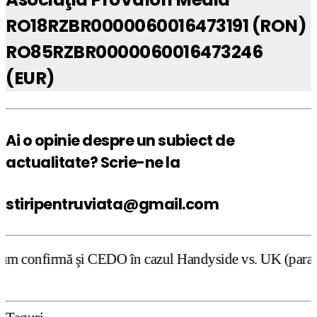
RO18RZBR0000060016473191 (RON)
RO85RZBR0000060016473246
(EUR)
Ai o opinie despre un subiect de
actualitate? Scrie-ne la
stiripentruviata@gmail.com
DO în cazul Handyside vs. UK (para 49), Stiripentruviata.