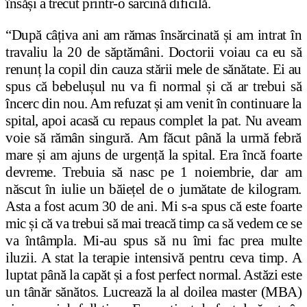
însăși a trecut printr-o sarcină dificilă.
“După câțiva ani am rămas însărcinată și am intrat în
travaliu la 20 de săptămâni. Doctorii voiau ca eu să
renunț la copil din cauza stării mele de sănătate. Ei au
spus că bebelușul nu va fi normal și că ar trebui să
încerc din nou. Am refuzat și am venit în continuare la
spital, apoi acasă cu repaus complet la pat. Nu aveam
voie să rămân singură. Am făcut până la urmă febră
mare și am ajuns de urgență la spital. Era încă foarte
devreme. Trebuia să nasc pe 1 noiembrie, dar am
născut în iulie un băiețel de o jumătate de kilogram.
Asta a fost acum 30 de ani. Mi s-a spus că este foarte
mic și că va trebui să mai treacă timp ca să vedem ce se
va întâmpla. Mi-au spus să nu îmi fac prea multe
iluzii. A stat la terapie intensivă pentru ceva timp. A
luptat până la capăt și a fost perfect normal. Astăzi este
un tânăr sănătos. Lucrează la al doilea master (MBA)