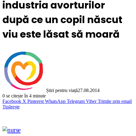
industria avorturilor
după ce un copil născut
viu este lăsat să moară
Știri pentru viață
27.08.2014
0
se citește în 4 minute
Facebook
X
Pinterest
WhatsApp
Telegram
Viber
Trimite prin email
Tipărește