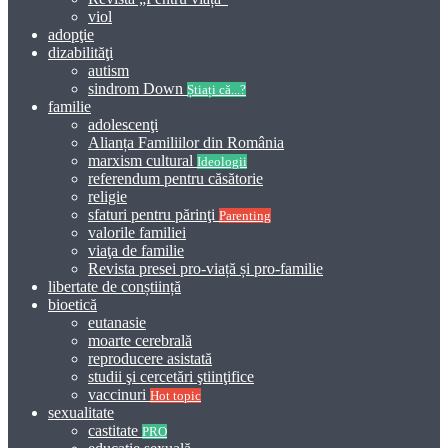
viol
adopţie
dizabilităţi
autism
sindrom Down
Știați că...?
familie
adolescenţi
Alianța Familiilor din România
marxism cultural
Ideologii
referendum pentru căsătorie
religie
sfaturi pentru părinţi
Parenting
valorile familiei
viaţa de familie
Revista presei pro-viață și pro-familie
libertate de conștiință
bioetică
eutanasie
moarte cerebrală
reproducere asistată
studii şi cercetări ştiinţifice
vaccinuri
Hot topic
sexualitate
castitate
PRO