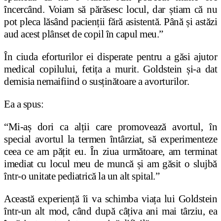
încercând. Voiam să părăsesc locul, dar știam că nu
pot pleca lăsând pacienții fără asistentă. Până și astăzi
aud acest plânset de copil în capul meu.”
În ciuda eforturilor ei disperate pentru a găsi ajutor
medical copilului, fetița a murit. Goldstein și-a dat
demisia nemaifiind o susținătoare a avorturilor.
Ea a spus:
“Mi-aș dori ca alții care promovează avortul, în
special avortul la termen întârziat, să experimenteze
ceea ce am pățit eu. În ziua următoare, am terminat
imediat cu locul meu de muncă și am găsit o slujbă
într-o unitate pediatrică la un alt spital.”
Această experiență îi va schimba viața lui Goldstein
într-un alt mod, când după câțiva ani mai târziu, ea