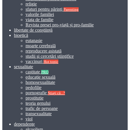
religie
sfaturi pentru părinţi
Parenting
valorile familiei
viaţa de familie
Revista presei pro-viață și pro-familie
libertate de conștiință
bioetică
eutanasie
moarte cerebrală
reproducere asistată
studii şi cercetări ştiinţifice
vaccinuri
Hot topic
sexualitate
castitate
PRO
educaţie sexuală
homosexualitate
pedofilie
pornografie
Știați că...?
prostitutie
teoria genului
trafic de persoane
transexualitate
viol
dependenţe
alcoolism