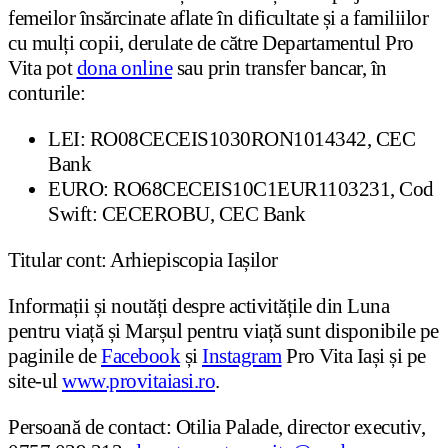
femeilor însărcinate aflate în dificultate și a familiilor
cu mulți copii, derulate de către Departamentul Pro
Vita pot
dona online
sau prin transfer bancar, în
conturile:
LEI: RO08CECEIS1030RON1014342, CEC
Bank
EURO: RO68CECEIS10C1EUR1103231, Cod
Swift: CECEROBU, CEC Bank
Titular cont: Arhiepiscopia Iașilor
Informații și noutăți despre activitățile din Luna
pentru viață și Marșul pentru viață sunt disponibile pe
paginile de
Facebook
și
Instagram
Pro Vita Iași și pe
site-ul
www.provitaiasi.ro
.
Persoană de contact: Otilia Palade, director executiv,