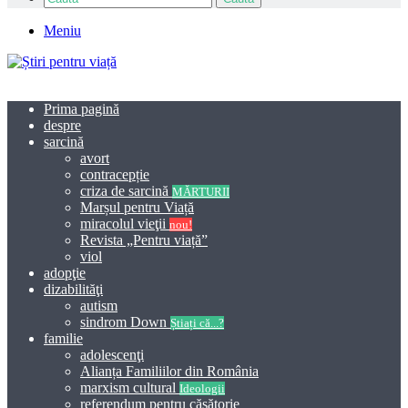
Meniu
Prima pagină
despre
sarcină
avort
contracepție
criza de sarcină
MĂRTURII
Marșul pentru Viață
miracolul vieţii
nou!
Revista „Pentru viață”
viol
adopţie
dizabilităţi
autism
sindrom Down
Știați că...?
familie
adolescenţi
Alianța Familiilor din România
marxism cultural
Ideologii
referendum pentru căsătorie