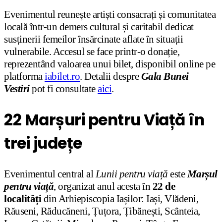
Evenimentul reunește artiști consacrați și comunitatea
locală într-un demers cultural și caritabil dedicat
susținerii femeilor însărcinate aflate în situații
vulnerabile. Accesul se face printr-o donație,
reprezentând valoarea unui bilet, disponibil online pe
platforma
iabilet.ro
. Detalii despre
Gala Bunei
Vestiri
pot fi consultate
aici
.
22 Marșuri pentru Viață în
trei județe
Evenimentul central al
Lunii pentru viață
este
Marșul
pentru viață
, organizat anul acesta în
22 de
localități
din Arhiepiscopia Iașilor: Iași, Vlădeni,
Răuseni, Răducăneni, Țuțora, Țibănești, Scânteia,