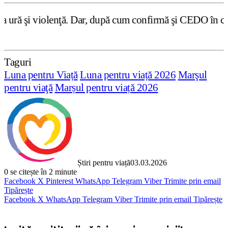
ă. Dar, după cum confirmă şi CEDO în cazul Handyside vs. 
Taguri
Luna pentru Viață
Luna pentru viață 2026
Marşul
pentru viaţă
Marșul pentru viață 2026
Știri pentru viață
03.03.2026
0
se citește în 2 minute
Facebook
X
Pinterest
WhatsApp
Telegram
Viber
Trimite prin email
Tipărește
Facebook
X
WhatsApp
Telegram
Viber
Trimite prin email
Tipărește