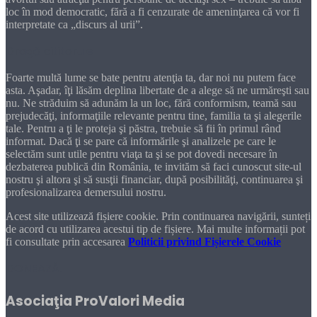
loc în mod democratic, fără a fi cenzurate de ameninţarea că vor fi
interpretate ca „discurs al urii”.
Dragă cititorule
Foarte multă lume se bate pentru atenţia ta, dar noi nu putem face
asta. Aşadar, îţi lăsăm deplina libertate de a alege să ne urmăreşti sau
nu. Ne străduim să adunăm la un loc, fără conformism, teamă sau
prejudecăţi, informaţiile relevante pentru tine, familia ta şi alegerile
tale. Pentru a ţi le proteja şi păstra, trebuie să fii în primul rând
informat. Dacă ţi se pare că informările şi analizele pe care le
selectăm sunt utile pentru viaţa ta şi se pot dovedi necesare în
dezbaterea publică din România, te invităm să faci cunoscut site-ul
nostru şi altora şi să susţii financiar, după posibilităţi, continuarea şi
profesionalizarea demersului nostru.
Acest site utilizează fișiere cookie. Prin continuarea navigării, sunteți
de acord cu utilizarea acestui tip de fișiere. Mai multe informații pot
fi consultate prin accesarea
Politicii privind Fișierele Cookie
DONEAZĂ!
Asociaţia ProValori Media