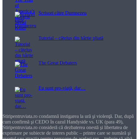
Scrisori către Dumnezeu
Tutorial – cățeluș din hârtie pliată
The Great Debaters
Eu sunt pro-viață, dar…
Stiripentruviata.ro condamnă instigarea la ură şi violenţă. Dar, după
cum confirmă şi CEDO în cazul Handyside vs. UK (para 49),
Stiripentruviata.ro consideră că dezbaterea onestă şi libertatea de
exprimare pe subiecte de interes public – printre care se numără şi
avortul sau atracţia pentru persoane de acelaşi sex – trebuie să aibă