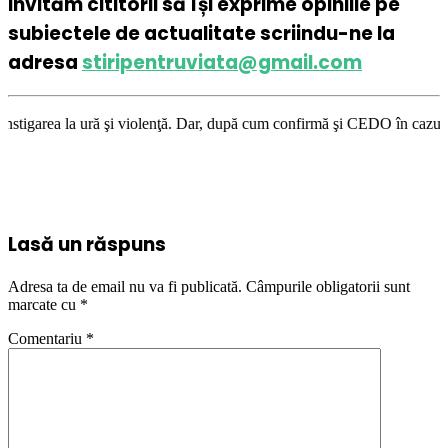
Invităm cititorii să își exprime opiniile pe
subiectele de actualitate scriindu-ne la
adresa
stiripentruviata@gmail.com
 şi violenţă. Dar, după cum confirmă şi CEDO în cazul Handyside vs. UK (
Lasă un răspuns
Adresa ta de email nu va fi publicată.
Câmpurile obligatorii sunt
marcate cu
*
Comentariu
*