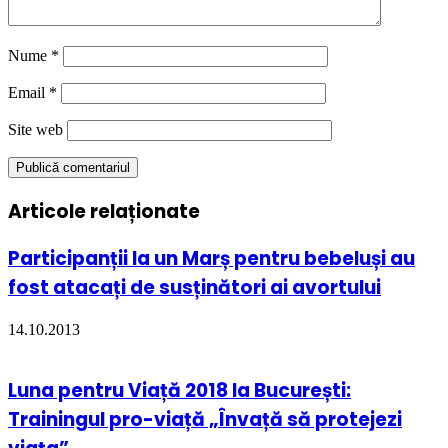
Nume
*
Email
*
Site web
Articole relaționate
​Participanții la un Marș pentru bebeluși au
fost atacați de susținători ai avortului
14.10.2013
Luna pentru Viață 2018 la București:
Trainingul pro-viață „Învață să protejezi