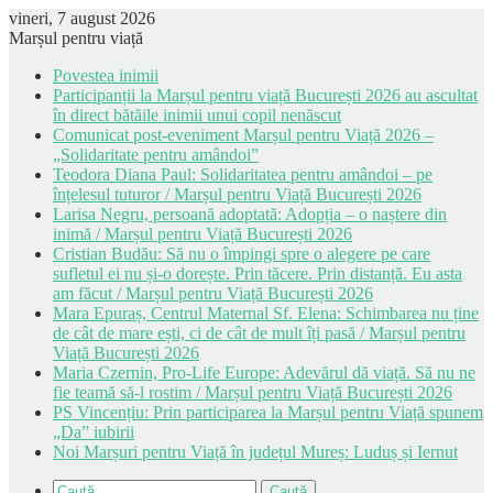
vineri, 7 august 2026
Marșul pentru viață
Povestea inimii
Participanții la Marșul pentru viață București 2026 au ascultat
în direct bătăile inimii unui copil nenăscut
Comunicat post-eveniment Marșul pentru Viață 2026 –
„Solidaritate pentru amândoi”
Teodora Diana Paul: Solidaritatea pentru amândoi – pe
înțelesul tuturor / Marșul pentru Viață București 2026
Larisa Negru, persoană adoptată: Adopția – o naștere din
inimă / Marșul pentru Viață București 2026
Cristian Budău: Să nu o împingi spre o alegere pe care
sufletul ei nu și-o dorește. Prin tăcere. Prin distanță. Eu asta
am făcut / Marșul pentru Viață București 2026
Mara Epuraș, Centrul Maternal Sf. Elena: Schimbarea nu ține
de cât de mare ești, ci de cât de mult îți pasă / Marșul pentru
Viață București 2026
Maria Czernin, Pro-Life Europe: Adevărul dă viață. Să nu ne
fie teamă să-l rostim / Marșul pentru Viață București 2026
PS Vincențiu: Prin participarea la Marșul pentru Viață spunem
„Da” iubirii
Noi Marșuri pentru Viață în județul Mureș: Luduș și Iernut
Caută