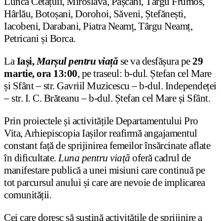
Lunca Cetățuii, Miroslava, Pașcani, Târgu Frumos,
Hârlău, Botoșani, Dorohoi, Săveni, Ștefănești,
Iacobeni, Darabani, Piatra Neamț, Târgu Neamț,
Petricani și Borca.
La
Iași,
Marșul pentru viață
se va desfășura pe
29
martie, ora 13:00
, pe traseul: b-dul. Ștefan cel Mare
și Sfânt – str. Gavriil Muzicescu – b-dul. Independeței
– str. I. C. Brăteanu – b-dul. Ștefan cel Mare și Sfânt.
Prin proiectele și activitățile Departamentului Pro
Vita, Arhiepiscopia Iașilor reafirmă angajamentul
constant față de sprijinirea femeilor însărcinate aflate
în dificultate.
Luna pentru viață
oferă cadrul de
manifestare publică a unei misiuni care continuă pe
tot parcursul anului și care are nevoie de implicarea
comunității.
Cei care doresc să susțină activitățile de sprijinire a