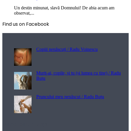
Un destin minunat, slavă Domnului! De abia acum am
observat,...
Find us on Facebook
Poezii pentru viață
Copiii nenăscuți / Radu Voinescu
Murit-ai, copile, și tu (și lumea cu tine) / Radu
Buțu
Pruncului meu nenăscut / Radu Buțu
Melodii pentru viață