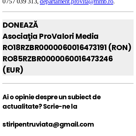
0757 039 313,
departament.provita@mmb.ro
.
DONEAZĂ
Asociaţia ProValori Media
RO18RZBR0000060016473191 (RON)
RO85RZBR0000060016473246
(EUR)
Ai o opinie despre un subiect de
actualitate? Scrie-ne la
stiripentruviata@gmail.com