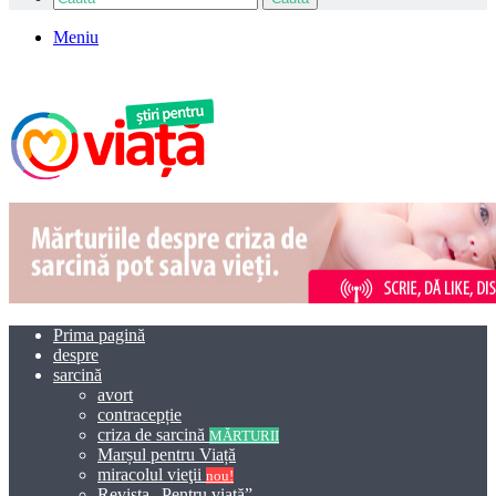
Meniu
Prima pagină
despre
sarcină
avort
contracepție
criza de sarcină
MĂRTURII
Marșul pentru Viață
miracolul vieţii
nou!
Revista „Pentru viață”