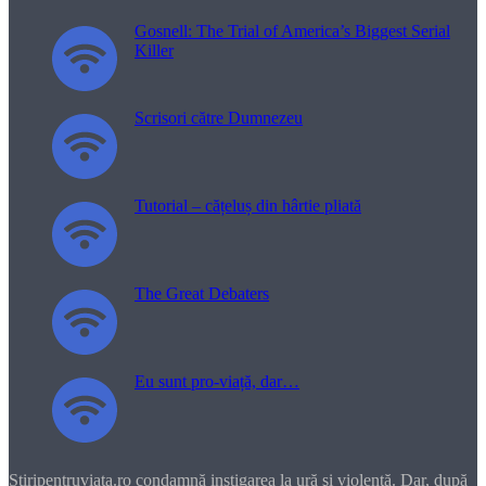
Gosnell: The Trial of America’s Biggest Serial
Killer
Scrisori către Dumnezeu
Tutorial – cățeluș din hârtie pliată
The Great Debaters
Eu sunt pro-viață, dar…
Stiripentruviata.ro condamnă instigarea la ură şi violenţă. Dar, după