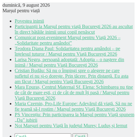
duminică, 9 august 2026
Marșul pentru viață
Povestea inimii
Participanții la Marșul pentru viață București 2026 au ascultat
în direct bătăile inimii unui copil nenăscut
Comunicat post-eveniment Marșul pentru Viață 2026 –
„Solidaritate pentru amândoi”
Teodora Diana Paul: Solidaritatea pentru amândoi – pe
înțelesul tuturor / Marșul pentru Viață București 2026
Larisa Negru, persoană adoptată: Adopția – o naștere din
inimă / Marșul pentru Viață București 2026
Cristian Budău: Să nu o împingi spre o alegere pe care
sufletul ei nu și-o dorește. Prin tăcere. Prin distanță. Eu asta
am făcut / Marșul pentru Viață București 2026
Mara Epuraș, Centrul Maternal Sf. Elena: Schimbarea nu ține
de cât de mare ești, ci de cât de mult îți pasă / Marșul pentru
Viață București 2026
Maria Czernin, Pro-Life Europe: Adevărul dă viață. Să nu ne
fie teamă să-l rostim / Marșul pentru Viață București 2026
PS Vincențiu: Prin participarea la Marșul pentru Viață spunem
„Da” iubirii
Noi Marșuri pentru Viață în județul Mureș: Luduș și Iernut
Caută