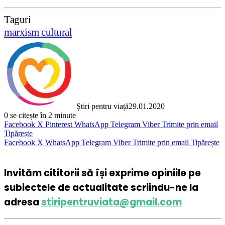
Taguri
marxism cultural
Știri pentru viață
29.01.2020
0
se citește în 2 minute
Facebook
X
Pinterest
WhatsApp
Telegram
Viber
Trimite prin email
Tipărește
Facebook
X
WhatsApp
Telegram
Viber
Trimite prin email
Tipărește
Invităm cititorii să își exprime opiniile pe
subiectele de actualitate scriindu-ne la
adresa
stiripentruviata@gmail.com