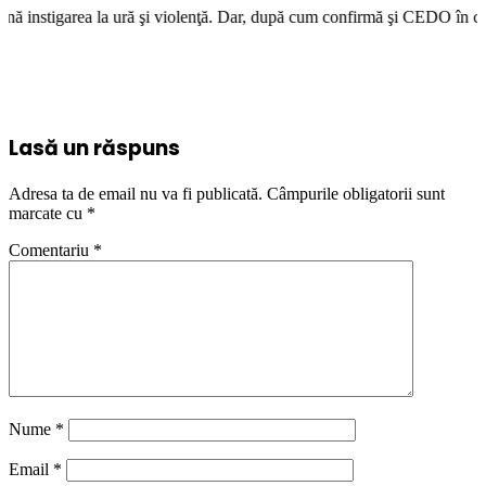
şi violenţă. Dar, după cum confirmă şi CEDO în cazul Handyside vs. UK (p
Lasă un răspuns
Adresa ta de email nu va fi publicată.
Câmpurile obligatorii sunt
marcate cu
*
Comentariu
*
Nume
*
Email
*