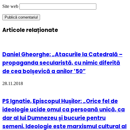
Site web
Articole relaționate
Daniel Gheorghe: „Atacurile la Catedrală –
propaganda secularistă, cu nimic diferită
de cea bolșevică a anilor ’50”
28.11.2018
PS Ignatie, Episcopul Hușilor: „Orice fel de
ideologie ucide omul ca persoană unică, ca
dar al lui Dumnezeu și bucurie pentru
semeni. Ideologie este marxismul cultural al