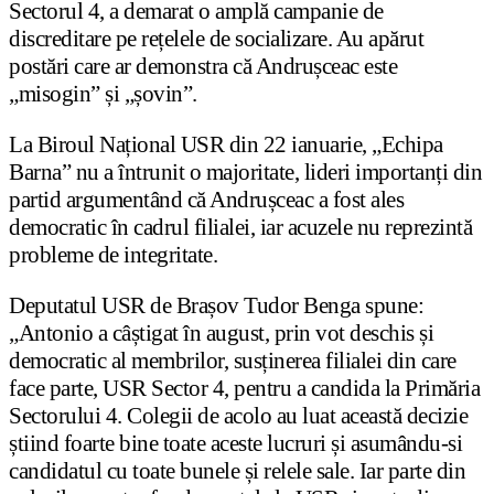
Sectorul 4, a demarat o amplă campanie de
discreditare pe rețelele de socializare. Au apărut
postări care ar demonstra că Andrușceac este
„misogin” și „șovin”.
La Biroul Național USR din 22 ianuarie, „Echipa
Barna” nu a întrunit o majoritate, lideri importanți din
partid argumentând că Andrușceac a fost ales
democratic în cadrul filialei, iar acuzele nu reprezintă
probleme de integritate.
Deputatul USR de Brașov Tudor Benga spune:
„Antonio a câștigat în august, prin vot deschis și
democratic al membrilor, susținerea filialei din care
face parte, USR Sector 4, pentru a candida la Primăria
Sectorului 4. Colegii de acolo au luat această decizie
știind foarte bine toate aceste lucruri și asumându-si
candidatul cu toate bunele și relele sale. Iar parte din