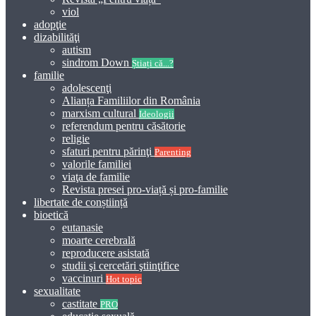
viol
adopţie
dizabilităţi
autism
sindrom Down
Știați că...?
familie
adolescenţi
Alianța Familiilor din România
marxism cultural
Ideologii
referendum pentru căsătorie
religie
sfaturi pentru părinţi
Parenting
valorile familiei
viaţa de familie
Revista presei pro-viață și pro-familie
libertate de conștiință
bioetică
eutanasie
moarte cerebrală
reproducere asistată
studii şi cercetări ştiinţifice
vaccinuri
Hot topic
sexualitate
castitate
PRO