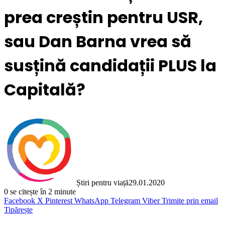
prea creștin pentru USR,
sau Dan Barna vrea să
susțină candidații PLUS la
Capitală?
Știri pentru viață
29.01.2020
0
se citește în 2 minute
Facebook
X
Pinterest
WhatsApp
Telegram
Viber
Trimite prin email
Tipărește