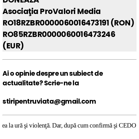
Asociaţia ProValori Media
RO18RZBR0000060016473191 (RON)
RO85RZBR0000060016473246
(EUR)
Ai o opinie despre un subiect de
actualitate? Scrie-ne la
stiripentruviata@gmail.com
ă. Dar, după cum confirmă şi CEDO în cazul Handyside vs. U