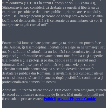
cum confirmă şi CEDO în cazul Handyside vs. UK (para 49),
Stiripentruviata.ro consideră că dezbaterea onestă şi libertatea de
exprimare pe subiecte de interes public – printre care se numără şi
avortul sau atracţia pentru persoane de acelaşi sex – trebuie să aibă
loc în mod democratic, fără a fi cenzurate de ameninţarea că vor fi
interpretate ca „discurs al urii”.
Dragă cititorule
Foarte multă lume se bate pentru atenţia ta, dar noi nu putem face
asta. Aşadar, îţi lăsăm deplina libertate de a alege să ne urmăreşti sau
nu. Ne străduim să adunăm la un loc, fără conformism, teamă sau
prejudecăţi, informaţiile relevante pentru tine, familia ta şi alegerile
tale. Pentru a ţi le proteja şi păstra, trebuie să fii în primul rând
informat. Dacă ţi se pare că informările şi analizele pe care le
selectăm sunt utile pentru viaţa ta şi se pot dovedi necesare în
dezbaterea publică din România, te invităm să faci cunoscut site-ul
nostru şi altora şi să susţii financiar, după posibilităţi, continuarea şi
profesionalizarea demersului nostru.
Acest site utilizează fișiere cookie. Prin continuarea navigării, sunteți
de acord cu utilizarea acestui tip de fișiere. Mai multe informații pot
fi consultate prin accesarea
Politicii privind Fișierele Cookie
DONEAZĂ!