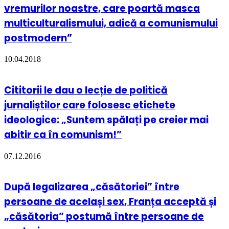
vremurilor noastre, care poartă masca
multiculturalismului, adică a comunismului
postmodern”
10.04.2018
Cititorii le dau o lecție de politică
jurnaliștilor care folosesc etichete
ideologice: „Suntem spălați pe creier mai
abitir ca în comunism!”
07.12.2016
După legalizarea „căsătoriei” între
persoane de același sex, Franța acceptă și
„căsătoria” postumă între persoane de