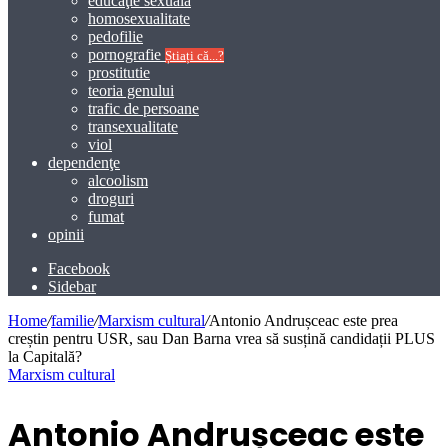
educaţie sexuală
homosexualitate
pedofilie
pornografie
Știați că...?
prostitutie
teoria genului
trafic de persoane
transexualitate
viol
dependenţe
alcoolism
droguri
fumat
opinii
Facebook
Sidebar
Home
/
familie
/
Marxism cultural
/
Antonio Andrușceac este prea
creștin pentru USR, sau Dan Barna vrea să susțină candidații PLUS
la Capitală?
Marxism cultural
Antonio Andrușceac este