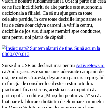
valorile noastre fundamentale la USR și parte din ceea
ce ne face încă diferiți de alte partide este autonomia
decizionala a filialei. Ca să nu ajungem ca toate
celelalte partide, în care toate deciziile importante se
iau de către doar câțiva oameni la vârf la centru,
deciziile de jos sus, dinspre membri spre conducere,
sunt pentru noi piatră de căpătâi”.
Surse din USR au declarat însă pentru
ActiveNews.ro
că Andrușceac este supus unei adevărate campanii de
ură, pe motiv că acesta, deși are un parcurs ireproșabil
în funcția de consilier local este creștin-ortodox
practicant. În acest sens, acestuia i s-a imputat că a
participat la o ediție a „Marșului pentru viață” și că a
luat parte la blocarea hotărârii de eliminare a numelui
lui Mircea Vulcănescu din denumirea unui liceu