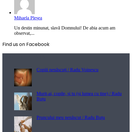
Mihaela Pleșea
Un destin minunat, slavă Domnului! De abia acum am
observat,...
Find us on Facebook
Poezii pentru viață
Copiii nenăscuți / Radu Voinescu
Murit-ai, copile, și tu (și lumea cu tine) / Radu
Buțu
Pruncului meu nenăscut / Radu Buțu