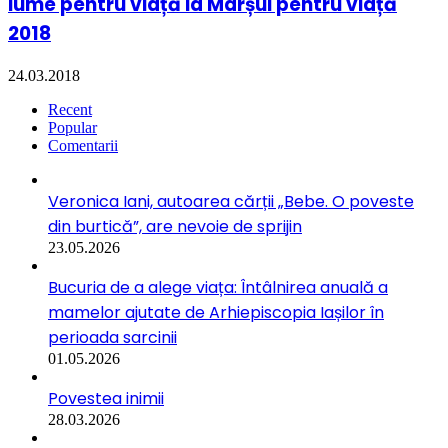
lume pentru viață la Marșul pentru viață
2018
24.03.2018
Recent
Popular
Comentarii
Veronica Iani, autoarea cărții „Bebe. O poveste
din burtică”, are nevoie de sprijin
23.05.2026
Bucuria de a alege viața: Întâlnirea anuală a
mamelor ajutate de Arhiepiscopia Iașilor în
perioada sarcinii
01.05.2026
Povestea inimii
28.03.2026