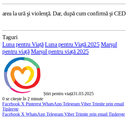
iolenţă. Dar, după cum confirmă şi CEDO în cazul Handysid
Taguri
Luna pentru Viață
Luna pentru Viață 2025
Marşul
pentru viaţă
Marșul pentru viață 2025
Știri pentru viață
31.03.2025
0
se citește în 2 minute
Facebook
X
Pinterest
WhatsApp
Telegram
Viber
Trimite prin email
Tipărește
Facebook
X
WhatsApp
Telegram
Viber
Trimite prin email
Tipărește