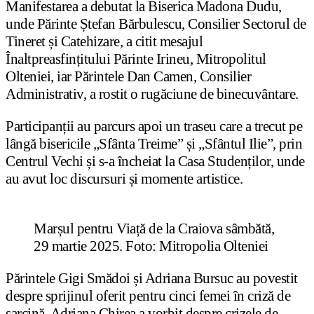
Manifestarea a debutat la Biserica Madona Dudu,
unde Părinte Ștefan Bărbulescu, Consilier Sectorul de
Tineret și Catehizare, a citit mesajul
Înaltpreasfințitului Părinte Irineu, Mitropolitul
Olteniei, iar Părintele Dan Camen, Consilier
Administrativ, a rostit o rugăciune de binecuvântare.
Participanții au parcurs apoi un traseu care a trecut pe
lângă bisericile „Sfânta Treime” și „Sfântul Ilie”, prin
Centrul Vechi și s-a încheiat la Casa Studenților, unde
au avut loc discursuri și momente artistice.
Marșul pentru Viață de la Craiova sâmbătă,
29 martie 2025. Foto: Mitropolia Olteniei
Părintele Gigi Smădoi și Adriana Bursuc au povestit
despre sprijinul oferit pentru cinci femei în criză de
sarcină, Adriana Chirea a vorbit despre crizele de