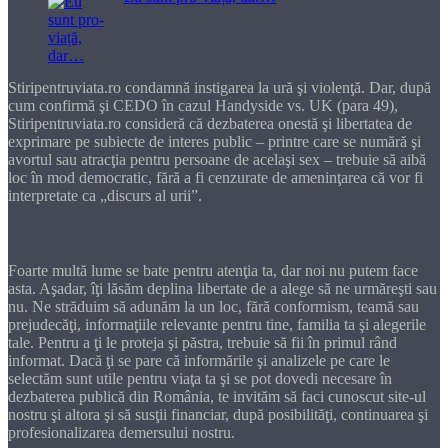
Stiripentruviata.ro condamnă instigarea la ură şi violenţă. Dar, după
cum confirmă şi CEDO în cazul Handyside vs. UK (para 49),
Stiripentruviata.ro consideră că dezbaterea onestă şi libertatea de
exprimare pe subiecte de interes public – printre care se numără şi
avortul sau atracţia pentru persoane de acelaşi sex – trebuie să aibă
loc în mod democratic, fără a fi cenzurate de ameninţarea că vor fi
interpretate ca „discurs al urii”.
Dragă cititorule
Foarte multă lume se bate pentru atenţia ta, dar noi nu putem face
asta. Aşadar, îţi lăsăm deplina libertate de a alege să ne urmăreşti sau
nu. Ne străduim să adunăm la un loc, fără conformism, teamă sau
prejudecăţi, informaţiile relevante pentru tine, familia ta şi alegerile
tale. Pentru a ţi le proteja şi păstra, trebuie să fii în primul rând
informat. Dacă ţi se pare că informările şi analizele pe care le
selectăm sunt utile pentru viaţa ta şi se pot dovedi necesare în
dezbaterea publică din România, te invităm să faci cunoscut site-ul
nostru şi altora şi să susţii financiar, după posibilităţi, continuarea şi
profesionalizarea demersului nostru.