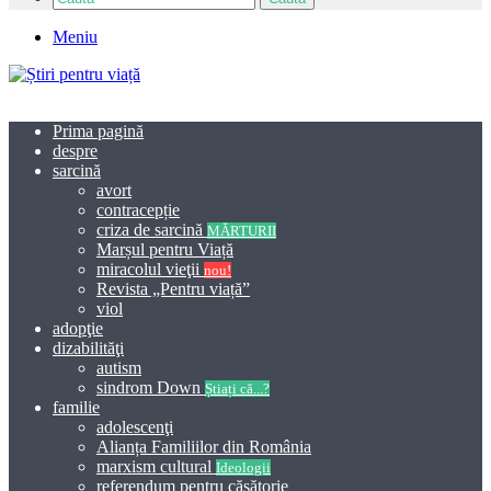
Meniu
Prima pagină
despre
sarcină
avort
contracepție
criza de sarcină
MĂRTURII
Marșul pentru Viață
miracolul vieţii
nou!
Revista „Pentru viață”
viol
adopţie
dizabilităţi
autism
sindrom Down
Știați că...?
familie
adolescenţi
Alianța Familiilor din România
marxism cultural
Ideologii
referendum pentru căsătorie