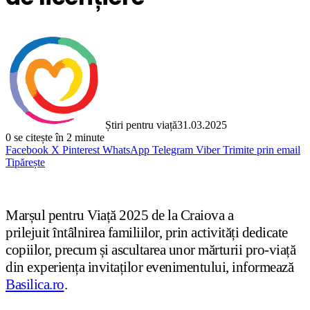
Știri pentru viață
31.03.2025
0
se citește în 2 minute
Facebook
X
Pinterest
WhatsApp
Telegram
Viber
Trimite prin email
Tipărește
Marșul pentru Viață 2025 de la Craiova a
prilejuit întâlnirea familiilor, prin activități dedicate
copiilor, precum și ascultarea unor mărturii pro-viață
din experiența invitaților evenimentului, informează
Basilica.ro
.