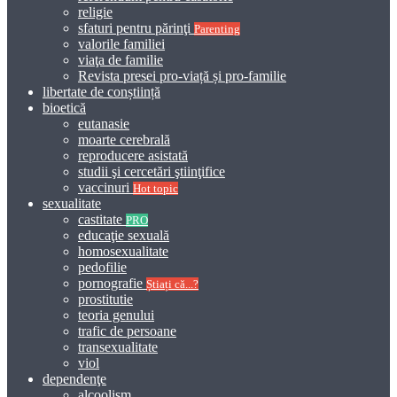
religie
sfaturi pentru părinţi
Parenting
valorile familiei
viaţa de familie
Revista presei pro-viață și pro-familie
libertate de conștiință
bioetică
eutanasie
moarte cerebrală
reproducere asistată
studii şi cercetări ştiinţifice
vaccinuri
Hot topic
sexualitate
castitate
PRO
educaţie sexuală
homosexualitate
pedofilie
pornografie
Știați că...?
prostitutie
teoria genului
trafic de persoane
transexualitate
viol
dependenţe
alcoolism