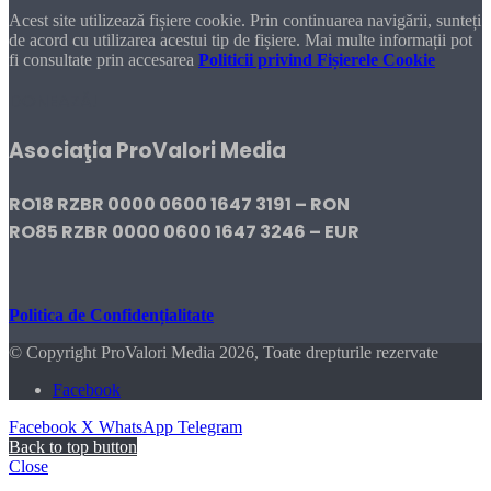
Acest site utilizează fișiere cookie. Prin continuarea navigării, sunteți
de acord cu utilizarea acestui tip de fișiere. Mai multe informații pot
fi consultate prin accesarea
Politicii privind Fișierele Cookie
DONEAZĂ!
Asociaţia ProValori Media
RO18 RZBR 0000 0600 1647 3191 – RON
RO85 RZBR 0000 0600 1647 3246 – EUR
Politica de Confidențialitate
© Copyright ProValori Media 2026, Toate drepturile rezervate
Facebook
Facebook
X
WhatsApp
Telegram
Back to top button
Close