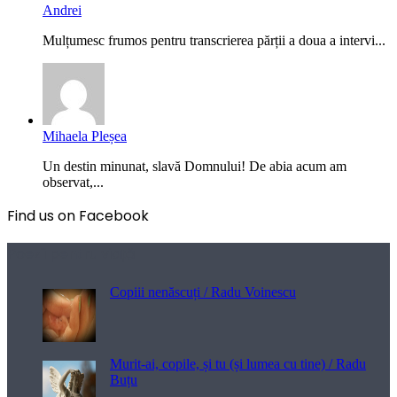
Andrei
Mulțumesc frumos pentru transcrierea părții a doua a intervi...
Mihaela Pleșea
Un destin minunat, slavă Domnului! De abia acum am
observat,...
Find us on Facebook
Poezii pentru viață
Copiii nenăscuți / Radu Voinescu
Murit-ai, copile, și tu (și lumea cu tine) / Radu
Buțu