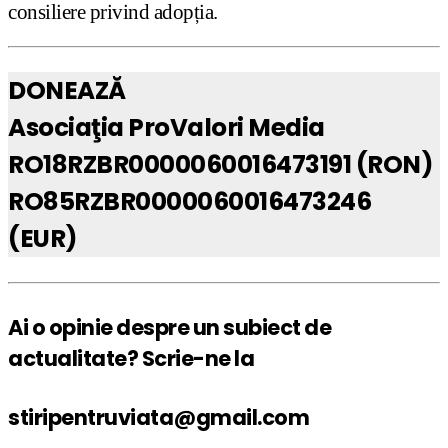
consiliere privind adopția.
DONEAZĂ
Asociaţia ProValori Media
RO18RZBR0000060016473191 (RON)
RO85RZBR0000060016473246
(EUR)
Ai o opinie despre un subiect de
actualitate? Scrie-ne la
stiripentruviata@gmail.com