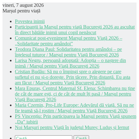
vineri, 7 august 2026
Marșul pentru viață
Povestea inimii
Participanții la Marșul pentru viață București 2026 au ascultat
în direct bătăile inimii unui copil nenăscut
Comunicat post-eveniment Marșul pentru Viață 2026 –
„Solidaritate pentru amândoi”
Teodora Diana Paul: Solidaritatea pentru amândoi – pe
înțelesul tuturor / Marșul pentru Viață București 2026
Larisa Negru, persoană adoptată: Adopția – o naștere din
inimă / Marșul pentru Viață București 2026
Cristian Budău: Să nu o împingi spre o alegere pe care
sufletul ei nu și-o dorește. Prin tăcere. Prin distanță. Eu asta
am făcut / Marșul pentru Viață București 2026
Mara Epuraș, Centrul Maternal Sf. Elena: Schimbarea nu ține
de cât de mare ești, ci de cât de mult îți pasă / Marșul pentru
Viață București 2026
Maria Czernin, Pro-Life Europe: Adevărul dă viață. Să nu ne
fie teamă să-l rostim / Marșul pentru Viață București 2026
PS Vincențiu: Prin participarea la Marșul pentru Viață spunem
„Da” iubirii
Noi Marșuri pentru Viață în județul Mureș: Luduș și Iernut
Caută