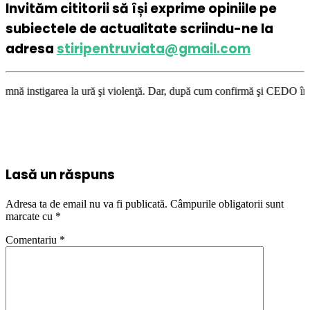
Invităm cititorii să își exprime opiniile pe
subiectele de actualitate scriindu-ne la
adresa
stiripentruviata@gmail.com
la ură şi violenţă. Dar, după cum confirmă şi CEDO în cazul Handyside vs
Lasă un răspuns
Adresa ta de email nu va fi publicată.
Câmpurile obligatorii sunt
marcate cu
*
Comentariu
*