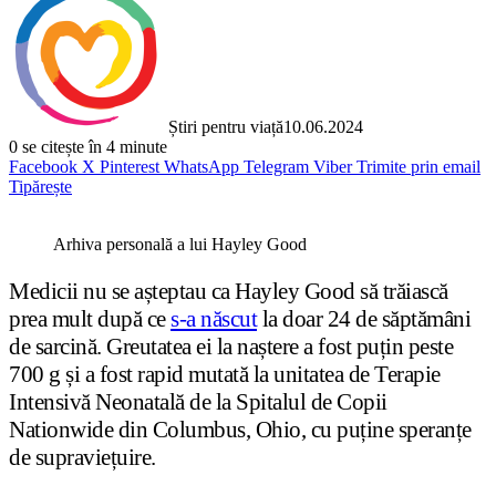
Știri pentru viață
10.06.2024
0
se citește în 4 minute
Facebook
X
Pinterest
WhatsApp
Telegram
Viber
Trimite prin email
Tipărește
Arhiva personală a lui Hayley Good
Medicii nu se așteptau ca Hayley Good să trăiască
prea mult după ce
s-a născut
la doar 24 de săptămâni
de sarcină. Greutatea ei la naștere a fost puțin peste
700 g și a fost rapid mutată la unitatea de Terapie
Intensivă Neonatală de la Spitalul de Copii
Nationwide din Columbus, Ohio, cu puține speranțe
de supraviețuire.