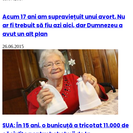
Acum 17 ani am supraviețuit unui avort. Nu
ar fi trebuit să fiu azi aici, dar Dumnezeu a
avut un alt plan
26.06.2015
SUA: În 15 ani, o bunicuță a tricotat 11.000 de