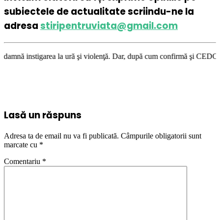
subiectele de actualitate scriindu-ne la
adresa
stiripentruviata@gmail.com
la ură şi violenţă. Dar, după cum confirmă şi CEDO în cazul Handyside vs
Lasă un răspuns
Adresa ta de email nu va fi publicată.
Câmpurile obligatorii sunt
marcate cu
*
Comentariu
*