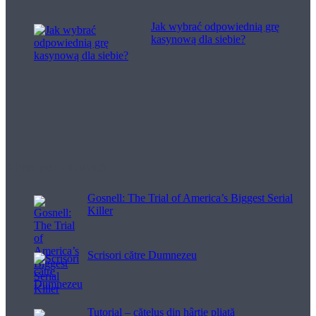
Jak wybrać odpowiednią grę
kasynową dla siebie?
Filme pentru viață
Gosnell: The Trial of America’s Biggest Serial
Killer
Scrisori către Dumnezeu
Tutorial – cățeluș din hârtie pliată