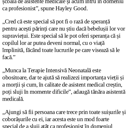
școala de asistente medicale și acum intru în domeniu
ca profesionist”, spune Hayley Good.
„Cred că este special să pot fi o rază de speranță
pentru acești părinți care nu știu dacă bebelușii lor vor
supraviețui. Este special să le pot oferi speranța că și
copilul lor ar putea deveni normal, cu o viață
împlinită, făcând toate lucrurile pe care visează să le
facă.”
„Munca la Terapie Intensivă Neonatală este
obositoare, dar te ajută să realizezi importanța vieții și
a morții și cum, în calitate de asistent medical creștin,
poți sluji în momente dificile”, adaugă tânăra asistentă
medicală.
„Ajungi să fii persoana care trece prin toate suișurile și
coborâșurile cu ei, iar acesta este un mod foarte
special de a sluji atât ca profesionist în domeniul