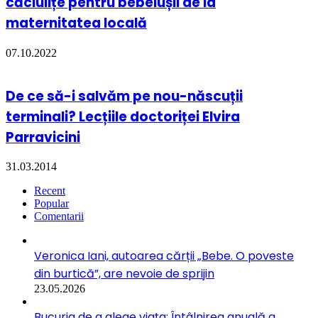
căciulițe pentru bebelușii de la
maternitatea locală
07.10.2022
De ce să-i salvăm pe nou-născuții
terminali? Lecțiile doctoriței Elvira
Parravicini
31.03.2014
Recent
Popular
Comentarii
Veronica Iani, autoarea cărții „Bebe. O poveste
din burtică”, are nevoie de sprijin
23.05.2026
Bucuria de a alege viața: Întâlnirea anuală a