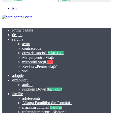
Meniu
Prima pagină
despre
sarcină
avort
contracepție
criza de sarcină
MĂRTURII
Marșul pentru Viață
miracolul vieţii
nou!
Revista „Pentru viață”
viol
adopţie
dizabilităţi
autism
sindrom Down
Știați că...?
familie
adolescenţi
Alianța Familiilor din România
marxism cultural
Ideologii
referendum pentru căsătorie