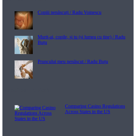
Copiii nenăscuți / Radu Voinescu
Murit-ai, copile, și tu (și lumea cu tine) / Radu
Buțu
Pruncului meu nenăscut / Radu Buțu
Melodii pentru viață
Comparing Casino Regulations
Across States in the US