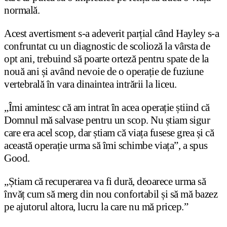
normală.
Acest avertisment s-a adeverit parțial când Hayley s-a
confruntat cu un diagnostic de scolioză la vârsta de
opt ani, trebuind să poarte orteză pentru spate de la
nouă ani și având nevoie de o operație de fuziune
vertebrală în vara dinaintea intrării la liceu.
„Îmi amintesc că am intrat în acea operație știind că
Domnul mă salvase pentru un scop. Nu știam sigur
care era acel scop, dar știam că viața fusese grea și că
această operație urma să îmi schimbe viața”, a spus
Good.
„Știam că recuperarea va fi dură, deoarece urma să
învăț cum să merg din nou confortabil și să mă bazez
pe ajutorul altora, lucru la care nu mă pricep.”