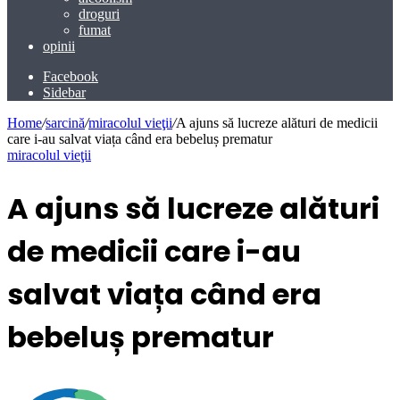
droguri
fumat
opinii
Facebook
Sidebar
Home
/
sarcină
/
miracolul vieţii
/
A ajuns să lucreze alături de medicii
care i-au salvat viața când era bebeluș prematur
miracolul vieţii
A ajuns să lucreze alături
de medicii care i-au
salvat viața când era
bebeluș prematur