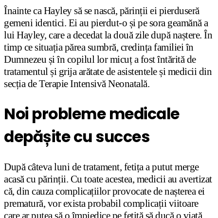
Înainte ca Hayley să se nască, părinții ei pierduseră
gemeni identici. Ei au pierdut-o și pe sora geamănă a
lui Hayley, care a decedat la două zile după naștere. În
timp ce situația părea sumbră, credința familiei în
Dumnezeu și în copilul lor micuț a fost întărită de
tratamentul și grija arătate de asistentele și medicii din
secția de Terapie Intensivă Neonatală.
Noi probleme medicale
depășite cu succes
După câteva luni de tratament, fetița a putut merge
acasă cu părinții. Cu toate acestea, medicii au avertizat
că, din cauza complicațiilor provocate de nașterea ei
prematură, vor exista probabil complicații viitoare
care ar putea să o împiedice pe fetiță să ducă o viață