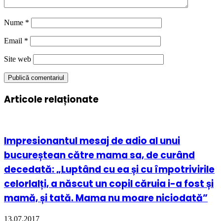
Nume
*
Email
*
Site web
Articole relaționate
Impresionantul mesaj de adio al unui
bucureștean către mama sa, de curând
decedată: „Luptând cu ea și cu împotrivirile
celorlalți, a născut un copil căruia i-a fost și
mamă, și tată. Mama nu moare niciodată”
13.07.2017