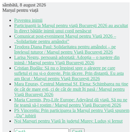
sâmbătă, 8 august 2026
Marșul pentru viață
Povestea inimii
Participanții la Marșul pentru viață București 2026 au ascultat
în direct bătăile inimii unui copil nenăscut
Comunicat post-eveniment Marșul pentru Viață 2026 –
„Solidaritate pentru amândoi”
Teodora Diana Paul: Solidaritatea pentru amândoi – pe
înțelesul tuturor / Marșul pentru Viață București 2026
Larisa Negru, persoană adoptată: Adopția – o naștere din
inimă / Marșul pentru Viață București 2026
Cristian Budău: Să nu o împingi spre o alegere pe care
sufletul ei nu și-o dorește. Prin tăcere. Prin distanță. Eu asta
am făcut / Marșul pentru Viață București 2026
Mara Epuraș, Centrul Maternal Sf. Elena: Schimbarea nu ține
de cât de mare ești, ci de cât de mult îți pasă / Marșul pentru
Viață București 2026
Maria Czernin, Pro-Life Europe: Adevărul dă viață. Să nu ne
fie teamă să-l rostim / Marșul pentru Viață București 2026
PS Vincențiu: Prin participarea la Marșul pentru Viață spunem
„Da” iubirii
Noi Marșuri pentru Viață în județul Mureș: Luduș și Iernut
Caută