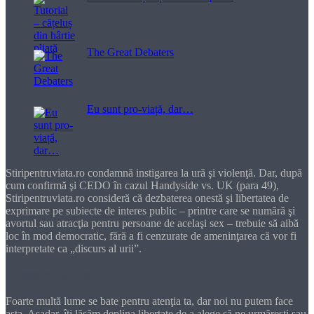
The Great Debaters
Eu sunt pro-viață, dar…
Stiripentruviata.ro condamnă instigarea la ură şi violenţă. Dar, după
cum confirmă şi CEDO în cazul Handyside vs. UK (para 49),
Stiripentruviata.ro consideră că dezbaterea onestă şi libertatea de
exprimare pe subiecte de interes public – printre care se numără şi
avortul sau atracţia pentru persoane de acelaşi sex – trebuie să aibă
loc în mod democratic, fără a fi cenzurate de ameninţarea că vor fi
interpretate ca „discurs al urii”.
Dragă cititorule
Foarte multă lume se bate pentru atenţia ta, dar noi nu putem face
asta. Aşadar, îţi lăsăm deplina libertate de a alege să ne urmăreşti sau