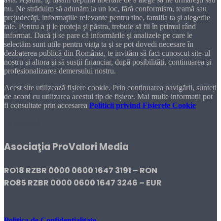
nu. Ne străduim să adunăm la un loc, fără conformism, teamă sau
prejudecăţi, informaţiile relevante pentru tine, familia ta şi alegerile
tale. Pentru a ţi le proteja şi păstra, trebuie să fii în primul rând
informat. Dacă ţi se pare că informările şi analizele pe care le
selectăm sunt utile pentru viaţa ta şi se pot dovedi necesare în
dezbaterea publică din România, te invităm să faci cunoscut site-ul
nostru şi altora şi să susţii financiar, după posibilităţi, continuarea şi
profesionalizarea demersului nostru.
Acest site utilizează fișiere cookie. Prin continuarea navigării, sunteți
de acord cu utilizarea acestui tip de fișiere. Mai multe informații pot
fi consultate prin accesarea
Politicii privind Fișierele Cookie
DONEAZĂ!
Asociaţia ProValori Media
RO18 RZBR 0000 0600 1647 3191 – RON
RO85 RZBR 0000 0600 1647 3246 – EUR
Politica de Confidențialitate