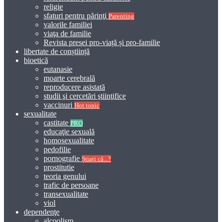
religie
sfaturi pentru părinţi
Parenting
valorile familiei
viaţa de familie
Revista presei pro-viață și pro-familie
libertate de conștiință
bioetică
eutanasie
moarte cerebrală
reproducere asistată
studii şi cercetări ştiinţifice
vaccinuri
Hot topic
sexualitate
castitate
PRO
educaţie sexuală
homosexualitate
pedofilie
pornografie
Știați că...?
prostitutie
teoria genului
trafic de persoane
transexualitate
viol
dependenţe
alcoolism