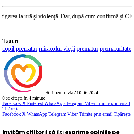
iolenţă. Dar, după cum confirmă şi CEDO în cazul Handysid
Taguri
copil prematur
miracolul vieţii
prematur
prematuritate
Știri pentru viață
10.06.2024
0
se citește în 4 minute
Facebook
X
Pinterest
WhatsApp
Telegram
Viber
Trimite prin email
Tipărește
Facebook
X
WhatsApp
Telegram
Viber
Trimite prin email
Tipărește
Invităm cititorii să își exprime opiniile pe