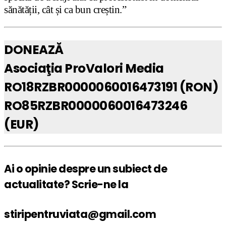
sănătății, cât și ca bun creștin.”
DONEAZĂ
Asociaţia ProValori Media
RO18RZBR0000060016473191 (RON)
RO85RZBR0000060016473246
(EUR)
Ai o opinie despre un subiect de
actualitate? Scrie-ne la
stiripentruviata@gmail.com