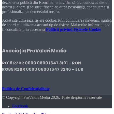
dezbaterea publică din România, te invităm să faci cunoscut site-ul
nostru şi altora şi să susţii financiar, după posibilităţi, continuarea şi
profesionalizarea demersului nostru.
Acest site utilizează fișiere cookie. Prin continuarea navigării, sunteți
de acord cu utilizarea acestui tip de fișiere. Mai multe informații pot
fi consultate prin accesarea
Politicii privind Fișierele Cookie
DONEAZĂ!
Asociaţia ProValori Media
RO18 RZBR 0000 0600 1647 3191 – RON
RO85 RZBR 0000 0600 1647 3246 – EUR
Politica de Confidențialitate
© Copyright ProValori Media 2026, Toate drepturile rezervate
Facebook