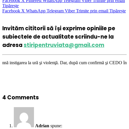
Facebook
X
Pinterest
WhatsApp
Telegram
Viber
Trimite prin email
Tipărește
Facebook
X
WhatsApp
Telegram
Viber
Trimite prin email
Tipărește
Invităm cititorii să își exprime opiniile pe
subiectele de actualitate scriindu-ne la
adresa
stiripentruviata@gmail.com
 la ură şi violenţă. Dar, după cum confirmă şi CEDO în cazul Handyside v
4 Comments
Adrian
spune: