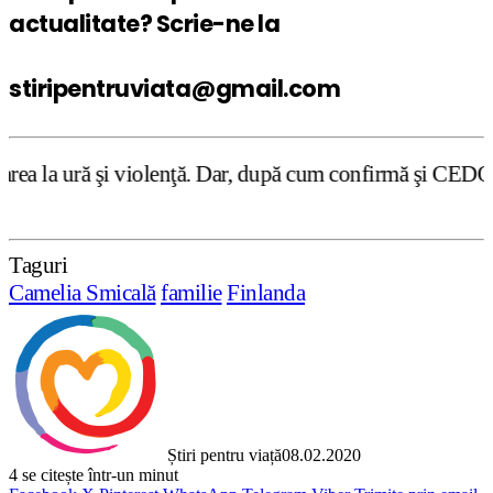
actualitate? Scrie-ne la
stiripentruviata@gmail.com
violenţă. Dar, după cum confirmă şi CEDO în cazul Handysi
Taguri
Camelia Smicală
familie
Finlanda
Știri pentru viață
08.02.2020
4
se citește într-un minut