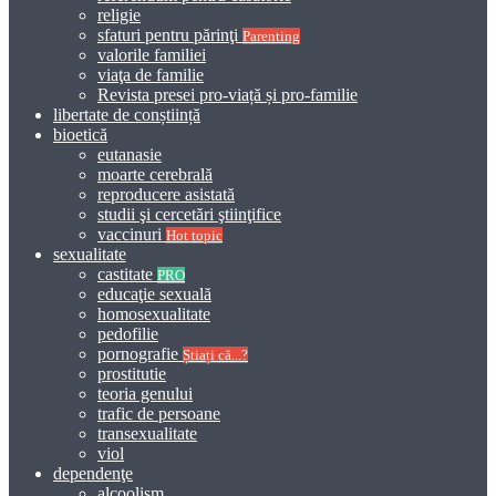
religie
sfaturi pentru părinţi
Parenting
valorile familiei
viaţa de familie
Revista presei pro-viață și pro-familie
libertate de conștiință
bioetică
eutanasie
moarte cerebrală
reproducere asistată
studii şi cercetări ştiinţifice
vaccinuri
Hot topic
sexualitate
castitate
PRO
educaţie sexuală
homosexualitate
pedofilie
pornografie
Știați că...?
prostitutie
teoria genului
trafic de persoane
transexualitate
viol
dependenţe
alcoolism