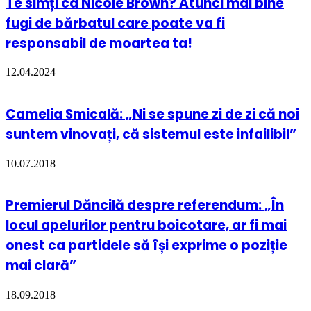
Te simți ca Nicole Brown? Atunci mai bine
fugi de bărbatul care poate va fi
responsabil de moartea ta!
12.04.2024
Camelia Smicală: „Ni se spune zi de zi că noi
suntem vinovați, că sistemul este infailibil”
10.07.2018
Premierul Dăncilă despre referendum: „În
locul apelurilor pentru boicotare, ar fi mai
onest ca partidele să își exprime o poziție
mai clară”
18.09.2018