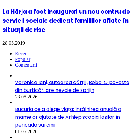
La Hârja a fost inaugurat un nou centru de
servicii sociale dedicat familiilor aflate în
situații de risc
28.03.2019
Recent
Popular
Comentarii
Veronica Iani, autoarea cărții „Bebe. O poveste
din burtică”, are nevoie de sprijin
23.05.2026
Bucuria de a alege viața: Întâlnirea anuală a
mamelor ajutate de Arhiepiscopia Iașilor în
perioada sarcinii
01.05.2026