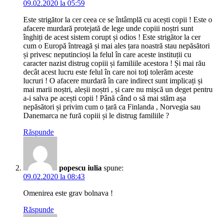
09.02.2020 la 05:59
Este strigător la cer ceea ce se întâmplă cu acești copii ! Este o
afacere murdară protejată de lege unde copiii noștri sunt
înghiți de acest sistem corupt și odios ! Este strigător la cer
cum o Europă întreagă și mai ales țara noastră stau nepăsători
și privesc neputincioși la felul în care aceste instituții cu
caracter nazist distrug copiii și familiile acestora ! Și mai rău
decât acest lucru este felul în care noi toţi tolerăm aceste
lucruri ! O afacere murdară în care indirect sunt implicați și
mai marii noștri, aleșii noștri , și care nu mișcă un deget pentru
a-i salva pe acești copii ! Până când o să mai stăm așa
nepăsători și privim cum o țară ca Finlanda , Norvegia sau
Danemarca ne fură copiii și le distrug familiile ?
Răspunde
popescu iulia
spune:
09.02.2020 la 08:43
Omenirea este grav bolnava !
Răspunde