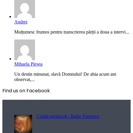
Andrei
Mulțumesc frumos pentru transcrierea părții a doua a intervi...
Mihaela Pleșea
Un destin minunat, slavă Domnului! De abia acum am
observat,...
Find us on Facebook
Poezii pentru viață
Copiii nenăscuți / Radu Voinescu