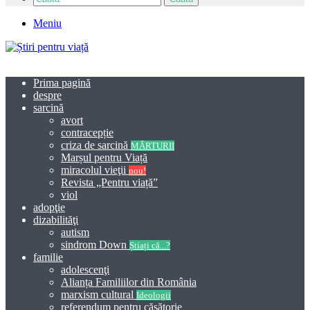
Meniu
Prima pagină
despre
sarcină
avort
contracepție
criza de sarcină
MĂRTURII
Marșul pentru Viață
miracolul vieţii
nou!
Revista „Pentru viață”
viol
adopţie
dizabilităţi
autism
sindrom Down
Știați că...?
familie
adolescenţi
Alianța Familiilor din România
marxism cultural
Ideologii
referendum pentru căsătorie