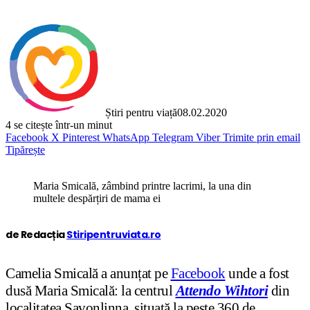
Știri pentru viață
08.02.2020
4
se citește într-un minut
Facebook
X
Pinterest
WhatsApp
Telegram
Viber
Trimite prin email
Tipărește
Maria Smicală, zâmbind printre lacrimi, la una din
multele despărțiri de mama ei
de Redacția
Stiripentruviata.ro
Camelia Smicală a anunțat pe
Facebook
unde a fost
dusă Maria Smicală: la centrul
Attendo Wihtori
din
localitatea Savonlinna, situată la peste 360 de