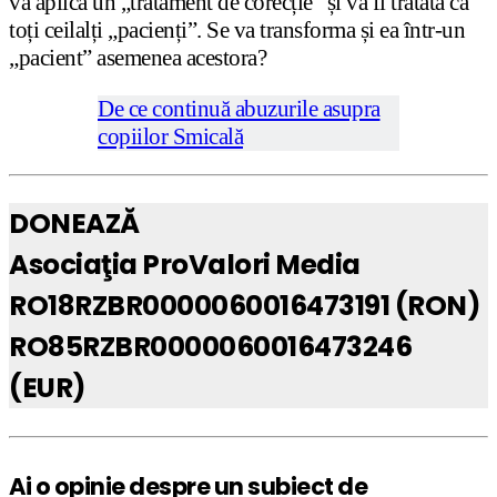
va aplica un „tratament de corecție” și va fi tratată ca
toți ceilalți „pacienți”. Se va transforma și ea într-un
„pacient” asemenea acestora?
De ce continuă abuzurile asupra
copiilor Smicală
DONEAZĂ
Asociaţia ProValori Media
RO18RZBR0000060016473191 (RON)
RO85RZBR0000060016473246
(EUR)
Ai o opinie despre un subiect de