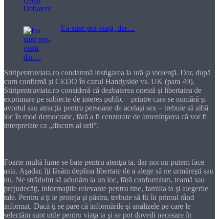
Eu sunt pro-viață, dar…
Stiripentruviata.ro condamnă instigarea la ură şi violenţă. Dar, după
cum confirmă şi CEDO în cazul Handyside vs. UK (para 49),
Stiripentruviata.ro consideră că dezbaterea onestă şi libertatea de
exprimare pe subiecte de interes public – printre care se numără şi
avortul sau atracţia pentru persoane de acelaşi sex – trebuie să aibă
loc în mod democratic, fără a fi cenzurate de ameninţarea că vor fi
interpretate ca „discurs al urii”.
Dragă cititorule
Foarte multă lume se bate pentru atenţia ta, dar noi nu putem face
asta. Aşadar, îţi lăsăm deplina libertate de a alege să ne urmăreşti sau
nu. Ne străduim să adunăm la un loc, fără conformism, teamă sau
prejudecăţi, informaţiile relevante pentru tine, familia ta şi alegerile
tale. Pentru a ţi le proteja şi păstra, trebuie să fii în primul rând
informat. Dacă ţi se pare că informările şi analizele pe care le
selectăm sunt utile pentru viaţa ta şi se pot dovedi necesare în