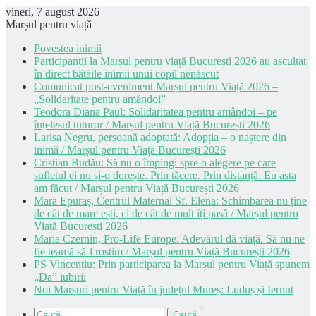
vineri, 7 august 2026
Marșul pentru viață
Povestea inimii
Participanții la Marșul pentru viață București 2026 au ascultat
în direct bătăile inimii unui copil nenăscut
Comunicat post-eveniment Marșul pentru Viață 2026 –
„Solidaritate pentru amândoi”
Teodora Diana Paul: Solidaritatea pentru amândoi – pe
înțelesul tuturor / Marșul pentru Viață București 2026
Larisa Negru, persoană adoptată: Adopția – o naștere din
inimă / Marșul pentru Viață București 2026
Cristian Budău: Să nu o împingi spre o alegere pe care
sufletul ei nu și-o dorește. Prin tăcere. Prin distanță. Eu asta
am făcut / Marșul pentru Viață București 2026
Mara Epuraș, Centrul Maternal Sf. Elena: Schimbarea nu ține
de cât de mare ești, ci de cât de mult îți pasă / Marșul pentru
Viață București 2026
Maria Czernin, Pro-Life Europe: Adevărul dă viață. Să nu ne
fie teamă să-l rostim / Marșul pentru Viață București 2026
PS Vincențiu: Prin participarea la Marșul pentru Viață spunem
„Da” iubirii
Noi Marșuri pentru Viață în județul Mureș: Luduș și Iernut
Caută