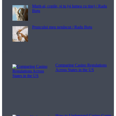
Murit-ai, copile, și tu (și lumea cu tine) / Radu
Buțu
Pruncului meu nenăscut / Radu Buțu
Melodii pentru viață
Comparing Casino Regulations
Across States in the US
How to Understand Casino Game