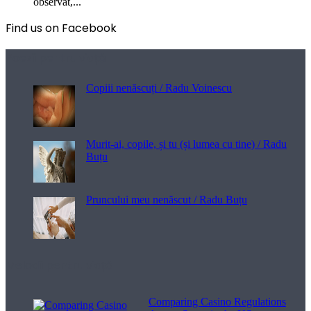
observat,...
Find us on Facebook
Poezii pentru viață
Copiii nenăscuți / Radu Voinescu
Murit-ai, copile, și tu (și lumea cu tine) / Radu
Buțu
Pruncului meu nenăscut / Radu Buțu
Melodii pentru viață
Comparing Casino Regulations