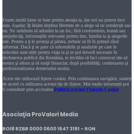
Dragă cititorule
Foarte multă lume se bate pentru atenţia ta, dar noi nu putem face
asta. Aşadar, îţi lăsăm deplina libertate de a alege să ne urmăreşti sau
nu. Ne străduim să adunăm la un loc, fără conformism, teamă sau
prejudecăţi, informaţiile relevante pentru tine, familia ta şi alegerile
tale. Pentru a ţi le proteja şi păstra, trebuie să fii în primul rând
informat. Dacă ţi se pare că informările şi analizele pe care le
selectăm sunt utile pentru viaţa ta şi se pot dovedi necesare în
dezbaterea publică din România, te invităm să faci cunoscut site-ul
nostru şi altora şi să susţii financiar, după posibilităţi, continuarea şi
profesionalizarea demersului nostru.
Acest site utilizează fișiere cookie. Prin continuarea navigării, sunteți
de acord cu utilizarea acestui tip de fișiere. Mai multe informații pot
fi consultate prin accesarea
Politicii privind Fișierele Cookie
DONEAZĂ!
Asociaţia ProValori Media
RO18 RZBR 0000 0600 1647 3191 – RON