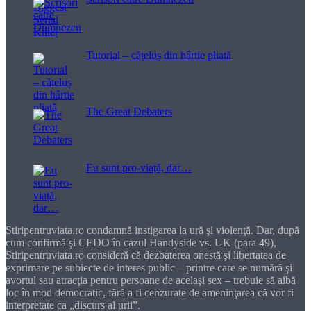
Tutorial – cățeluș din hârtie pliată
The Great Debaters
Eu sunt pro-viață, dar…
Stiripentruviata.ro condamnă instigarea la ură şi violenţă. Dar, după
cum confirmă şi CEDO în cazul Handyside vs. UK (para 49),
Stiripentruviata.ro consideră că dezbaterea onestă şi libertatea de
exprimare pe subiecte de interes public – printre care se numără şi
avortul sau atracţia pentru persoane de acelaşi sex – trebuie să aibă
loc în mod democratic, fără a fi cenzurate de ameninţarea că vor fi
interpretate ca „discurs al urii”.