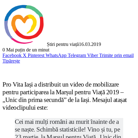
Știri pentru viață
16.03.2019
0
Mai puțin de un minut
Facebook
X
Pinterest
WhatsApp
Telegram
Viber
Trimite prin email
Tipărește
Pro Vita Iași a distribuit un video de mobilizare
pentru participarea la Marșul pentru Viață 2019 –
„Unic din prima secundă” de la Iași. Mesajul atașat
videoclipului este:
Cei mai mulți români au murit înainte de a
se naște. Schimbă statisticile! Vino și tu, pe
23 martie, la Marșul pentru Viață „Unic din