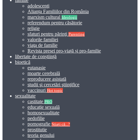
familie
adolescenţi
Alianța Familiilor din România
marxism cultural
Ideologii
referendum pentru căsătorie
religie
sfaturi pentru părinţi
Parenting
valorile familiei
viaţa de familie
Revista presei pro-viață și pro-familie
libertate de conștiință
bioetică
eutanasie
moarte cerebrală
reproducere asistată
studii şi cercetări ştiinţifice
vaccinuri
Hot topic
sexualitate
castitate
PRO
educaţie sexuală
homosexualitate
pedofilie
pornografie
Știați că...?
prostitutie
teoria genului