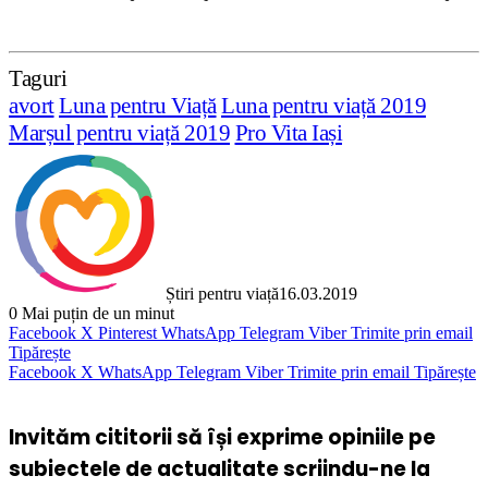
Taguri
avort
Luna pentru Viață
Luna pentru viață 2019
Marșul pentru viață 2019
Pro Vita Iași
Știri pentru viață
16.03.2019
0
Mai puțin de un minut
Facebook
X
Pinterest
WhatsApp
Telegram
Viber
Trimite prin email
Tipărește
Facebook
X
WhatsApp
Telegram
Viber
Trimite prin email
Tipărește
Invităm cititorii să își exprime opiniile pe
subiectele de actualitate scriindu-ne la