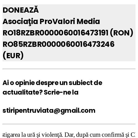
DONEAZĂ
Asociaţia ProValori Media
RO18RZBR0000060016473191 (RON)
RO85RZBR0000060016473246
(EUR)
Ai o opinie despre un subiect de
actualitate? Scrie-ne la
stiripentruviata@gmail.com
 violenţă. Dar, după cum confirmă şi CEDO în cazul Handys