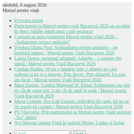
sâmbătă, 8 august 2026
Marșul pentru viață
Povestea inimii
Participanții la Marșul pentru viață București 2026 au ascultat
în direct bătăile inimii unui copil nenăscut
Comunicat post-eveniment Marșul pentru Viață 2026 –
„Solidaritate pentru amândoi”
Teodora Diana Paul: Solidaritatea pentru amândoi – pe
înțelesul tuturor / Marșul pentru Viață București 2026
Larisa Negru, persoană adoptată: Adopția – o naștere din
inimă / Marșul pentru Viață București 2026
Cristian Budău: Să nu o împingi spre o alegere pe care
sufletul ei nu și-o dorește. Prin tăcere. Prin distanță. Eu asta
am făcut / Marșul pentru Viață București 2026
Mara Epuraș, Centrul Maternal Sf. Elena: Schimbarea nu ține
de cât de mare ești, ci de cât de mult îți pasă / Marșul pentru
Viață București 2026
Maria Czernin, Pro-Life Europe: Adevărul dă viață. Să nu ne
fie teamă să-l rostim / Marșul pentru Viață București 2026
PS Vincențiu: Prin participarea la Marșul pentru Viață spunem
„Da” iubirii
Noi Marșuri pentru Viață în județul Mureș: Luduș și Iernut
Caută