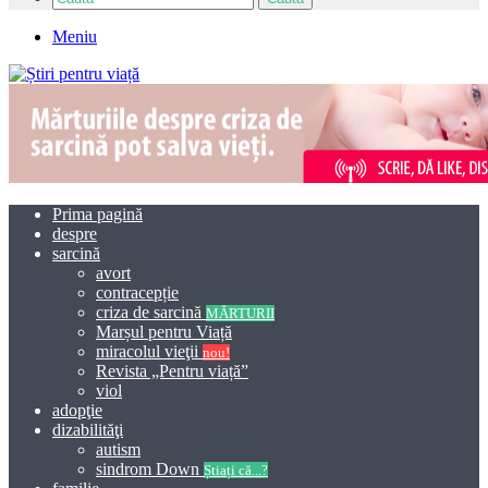
Meniu
Prima pagină
despre
sarcină
avort
contracepție
criza de sarcină
MĂRTURII
Marșul pentru Viață
miracolul vieţii
nou!
Revista „Pentru viață”
viol
adopţie
dizabilităţi
autism
sindrom Down
Știați că...?