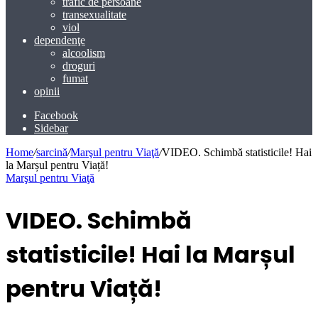
trafic de persoane
transexualitate
viol
dependenţe
alcoolism
droguri
fumat
opinii
Facebook
Sidebar
Home
/
sarcină
/
Marşul pentru Viaţă
/
VIDEO. Schimbă statisticile! Hai
la Marșul pentru Viață!
Marşul pentru Viaţă
VIDEO. Schimbă
statisticile! Hai la Marșul
pentru Viață!