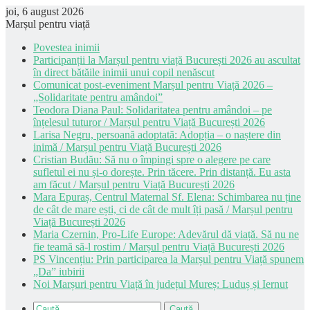
joi, 6 august 2026
Marșul pentru viață
Povestea inimii
Participanții la Marșul pentru viață București 2026 au ascultat
în direct bătăile inimii unui copil nenăscut
Comunicat post-eveniment Marșul pentru Viață 2026 –
„Solidaritate pentru amândoi”
Teodora Diana Paul: Solidaritatea pentru amândoi – pe
înțelesul tuturor / Marșul pentru Viață București 2026
Larisa Negru, persoană adoptată: Adopția – o naștere din
inimă / Marșul pentru Viață București 2026
Cristian Budău: Să nu o împingi spre o alegere pe care
sufletul ei nu și-o dorește. Prin tăcere. Prin distanță. Eu asta
am făcut / Marșul pentru Viață București 2026
Mara Epuraș, Centrul Maternal Sf. Elena: Schimbarea nu ține
de cât de mare ești, ci de cât de mult îți pasă / Marșul pentru
Viață București 2026
Maria Czernin, Pro-Life Europe: Adevărul dă viață. Să nu ne
fie teamă să-l rostim / Marșul pentru Viață București 2026
PS Vincențiu: Prin participarea la Marșul pentru Viață spunem
„Da” iubirii
Noi Marșuri pentru Viață în județul Mureș: Luduș și Iernut
Caută