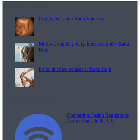
Poezii pentru viață
Copiii nenăscuți / Radu Voinescu
Murit-ai, copile, și tu (și lumea cu tine) / Radu
Buțu
Pruncului meu nenăscut / Radu Buțu
Melodii pentru viață
Comparing Casino Regulations
Across States in the US