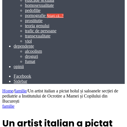
educaţie sexuală
homosexualitate
pedofilie
pornografie
Știați că...?
prostitutie
teoria genului
trafic de persoane
transexualitate
viol
dependenţe
alcoolism
droguri
fumat
opinii
Facebook
Sidebar
Home
/
familie
/
Un artist italian a pictat holul și saloanele secției de
pediatrie a Institutului de Ocrotire a Mamei și Copilului din
București
familie
Un artist italian a pictat