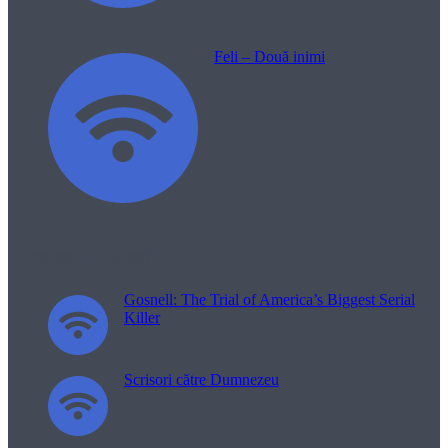
Feli – Două inimi
Filme pentru viață
Gosnell: The Trial of America’s Biggest Serial
Killer
Scrisori către Dumnezeu