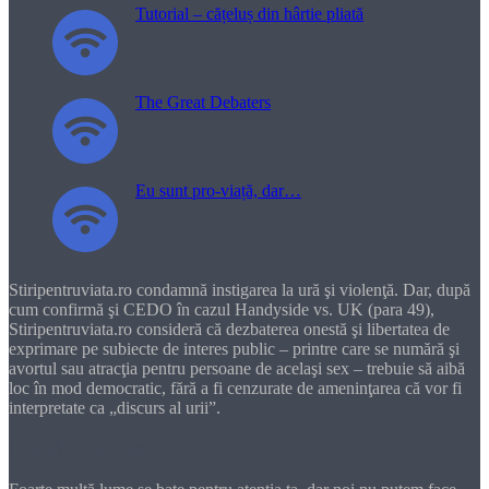
Tutorial – cățeluș din hârtie pliată
The Great Debaters
Eu sunt pro-viață, dar…
Stiripentruviata.ro condamnă instigarea la ură şi violenţă. Dar, după
cum confirmă şi CEDO în cazul Handyside vs. UK (para 49),
Stiripentruviata.ro consideră că dezbaterea onestă şi libertatea de
exprimare pe subiecte de interes public – printre care se numără şi
avortul sau atracţia pentru persoane de acelaşi sex – trebuie să aibă
loc în mod democratic, fără a fi cenzurate de ameninţarea că vor fi
interpretate ca „discurs al urii”.
Dragă cititorule