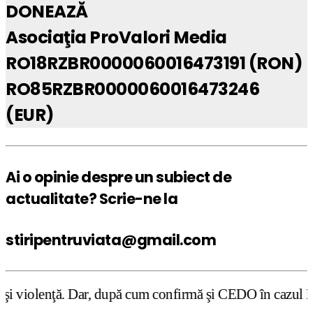
DONEAZĂ
Asociaţia ProValori Media
RO18RZBR0000060016473191 (RON)
RO85RZBR0000060016473246
(EUR)
Ai o opinie despre un subiect de
actualitate? Scrie-ne la
stiripentruviata@gmail.com
 după cum confirmă şi CEDO în cazul Handyside vs. UK (par