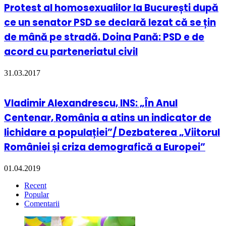
Protest al homosexualilor la București după
ce un senator PSD se declară lezat că se țin
de mână pe stradă. Doina Pană: PSD e de
acord cu parteneriatul civil
31.03.2017
Vladimir Alexandrescu, INS: „În Anul
Centenar, România a atins un indicator de
lichidare a populației”/ Dezbaterea „Viitorul
României și criza demografică a Europei”
01.04.2019
Recent
Popular
Comentarii