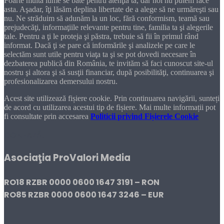
Foarte multă lume se bate pentru atenţia ta, dar noi nu putem face
asta. Aşadar, îţi lăsăm deplina libertate de a alege să ne urmăreşti sau
nu. Ne străduim să adunăm la un loc, fără conformism, teamă sau
prejudecăţi, informaţiile relevante pentru tine, familia ta şi alegerile
tale. Pentru a ţi le proteja şi păstra, trebuie să fii în primul rând
informat. Dacă ţi se pare că informările şi analizele pe care le
selectăm sunt utile pentru viaţa ta şi se pot dovedi necesare în
dezbaterea publică din România, te invităm să faci cunoscut site-ul
nostru şi altora şi să susţii financiar, după posibilităţi, continuarea şi
profesionalizarea demersului nostru.
Acest site utilizează fișiere cookie. Prin continuarea navigării, sunteți
de acord cu utilizarea acestui tip de fișiere. Mai multe informații pot
fi consultate prin accesarea
Politicii privind Fișierele Cookie
DONEAZĂ!
Asociaţia ProValori Media
RO18 RZBR 0000 0600 1647 3191 – RON
RO85 RZBR 0000 0600 1647 3246 – EUR