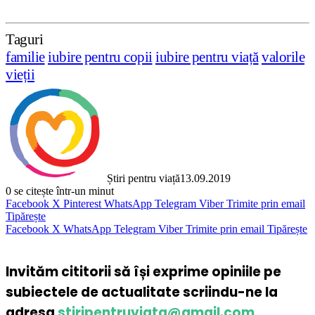
Taguri
familie
iubire pentru copii
iubire pentru viață
valorile
vieții
Știri pentru viață
13.09.2019
0
se citește într-un minut
Facebook
X
Pinterest
WhatsApp
Telegram
Viber
Trimite prin email
Tipărește
Facebook
X
WhatsApp
Telegram
Viber
Trimite prin email
Tipărește
Invităm cititorii să își exprime opiniile pe
subiectele de actualitate scriindu-ne la
adresa
stiripentruviata@gmail.com