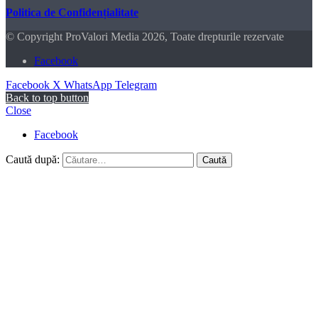
Politica de Confidențialitate
© Copyright ProValori Media 2026, Toate drepturile rezervate
Facebook
Facebook
X
WhatsApp
Telegram
Back to top button
Close
Facebook
Caută după: