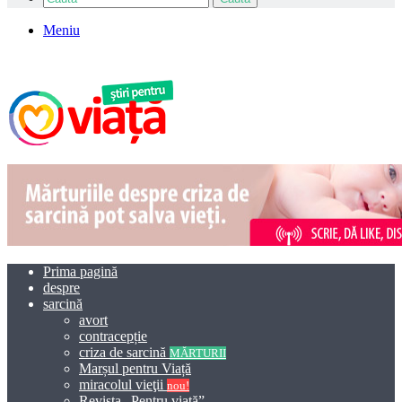
Meniu
Prima pagină
despre
sarcină
avort
contracepție
criza de sarcină
MĂRTURII
Marșul pentru Viață
miracolul vieţii
nou!
Revista „Pentru viață”