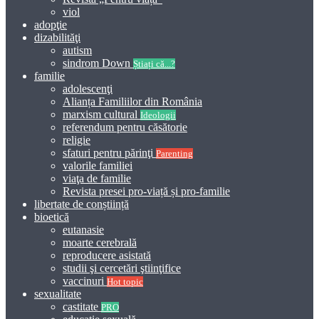
viol
adopţie
dizabilităţi
autism
sindrom Down
Știați că...?
familie
adolescenţi
Alianța Familiilor din România
marxism cultural
Ideologii
referendum pentru căsătorie
religie
sfaturi pentru părinţi
Parenting
valorile familiei
viaţa de familie
Revista presei pro-viață și pro-familie
libertate de conștiință
bioetică
eutanasie
moarte cerebrală
reproducere asistată
studii şi cercetări ştiinţifice
vaccinuri
Hot topic
sexualitate
castitate
PRO