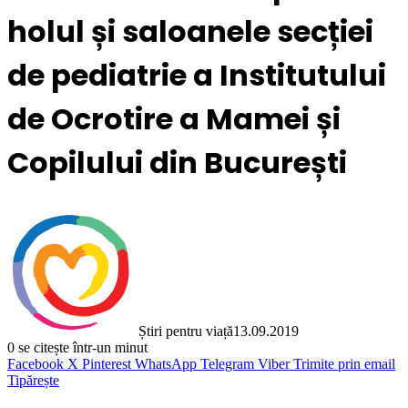
holul și saloanele secției
de pediatrie a Institutului
de Ocrotire a Mamei și
Copilului din București
Știri pentru viață
13.09.2019
0
se citește într-un minut
Facebook
X
Pinterest
WhatsApp
Telegram
Viber
Trimite prin email
Tipărește