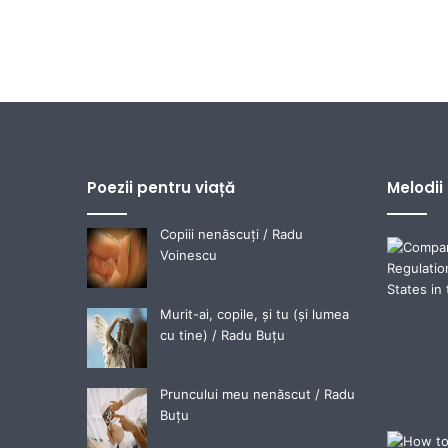
Poezii pentru viață
Melodii
Copiii nenăscuți / Radu
Voinescu
Murit-ai, copile, și tu (și lumea
cu tine) / Radu Buțu
Pruncului meu nenăscut / Radu
Buțu