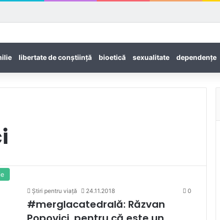
ilie
libertate de conștiință
bioetică
sexualitate
dependenţe
i
ie
Știri pentru viață
24.11.2018
0
#merglacatedrală: Răzvan
Popovici, pentru că este un