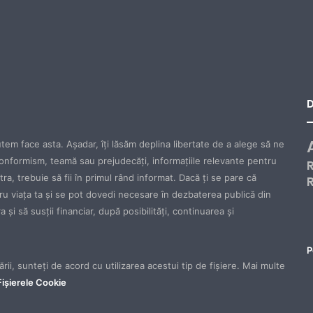
tem face asta. Aşadar, îţi lăsăm deplina libertate de a alege să ne
onformism, teamă sau prejudecăţi, informaţiile relevante pentru
ăstra, trebuie să fii în primul rând informat. Dacă ţi se pare că
tru viaţa ta şi se pot dovedi necesare în dezbaterea publică din
 şi să susţii financiar, după posibilităţi, continuarea şi
P
rii, sunteți de acord cu utilizarea acestui tip de fișiere. Mai multe
 Fișierele Cookie