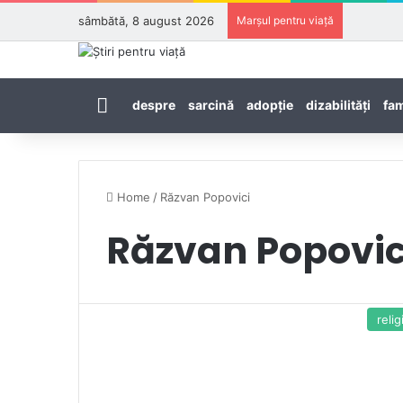
sâmbătă, 8 august 2026
Marșul pentru viață
Prima pagină
despre
sarcină
adopţie
dizabilităţi
fam
Home
/
Răzvan Popovici
Răzvan Popovic
relig