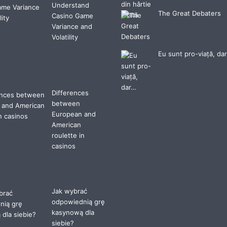
Understand
The Great Debaters
Casino Game
Variance and
Volatility
Eu sunt pro-viață, da
Differences
between
European and
American
roulette in
casinos
Jak wybrać
odpowiednią grę
kasynową dla
siebie?