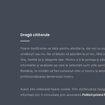
Dragă cititorule
Foarte multă lume se bate pentru atenţia ta, dar noi nu pu
urmăreşti sau nu. Ne străduim să adunăm la un loc, fără c
tine, familia ta şi alegerile tale. Pentru a ţi le proteja şi p
informările şi analizele pe care le selectăm sunt utile pen
România, te invităm să faci cunoscut site-ul nostru şi altora
profesionalizarea demersului nostru.
Acest site utilizează fișiere cookie. Prin continuarea navigă
informații pot fi consultate prin accesarea
Politicii privind