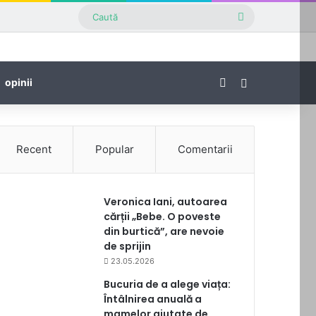
Caută
Facebook
Sidebar
opinii
Recent
Popular
Comentarii
Veronica Iani, autoarea
cărții „Bebe. O poveste
din burtică”, are nevoie
de sprijin
23.05.2026
Bucuria de a alege viața:
Întâlnirea anuală a
mamelor ajutate de