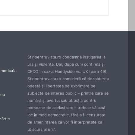
Stiripentruviata.ro condamnă instigarea la
ură şi violenţă. Dar, după cum confirmă şi
America’s
CEDO în cazul Handyside vs. UK (para 49),
Stiripentruviata.ro consideră că dezbaterea
onestă şi libertatea de exprimare pe
subiecte de interes public – printre care se
zeu
numără şi avortul sau atracţia pentru
persoane de acelaşi sex – trebuie să aibă
loc în mod democratic, fără a fi cenzurate
hârtie
de ameninţarea că vor fi interpretate ca
„discurs al urii”.