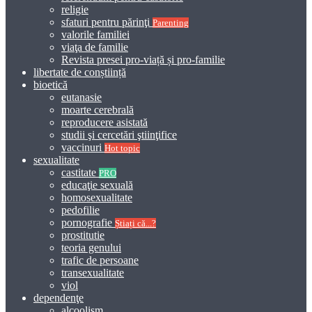
religie
sfaturi pentru părinţi
Parenting
valorile familiei
viaţa de familie
Revista presei pro-viață și pro-familie
libertate de conștiință
bioetică
eutanasie
moarte cerebrală
reproducere asistată
studii şi cercetări ştiinţifice
vaccinuri
Hot topic
sexualitate
castitate
PRO
educaţie sexuală
homosexualitate
pedofilie
pornografie
Știați că...?
prostitutie
teoria genului
trafic de persoane
transexualitate
viol
dependenţe
alcoolism