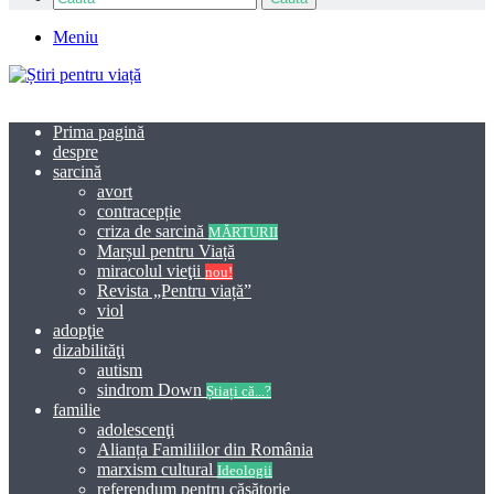
Meniu
Prima pagină
despre
sarcină
avort
contracepție
criza de sarcină
MĂRTURII
Marșul pentru Viață
miracolul vieţii
nou!
Revista „Pentru viață”
viol
adopţie
dizabilităţi
autism
sindrom Down
Știați că...?
familie
adolescenţi
Alianța Familiilor din România
marxism cultural
Ideologii
referendum pentru căsătorie