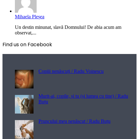
Mihaela Pleșea
Un destin minunat, slavă Domnului! De abia acum am
observat,...
Find us on Facebook
Poezii pentru viață
Copiii nenăscuți / Radu Voinescu
Murit-ai, copile, și tu (și lumea cu tine) / Radu
Buțu
Pruncului meu nenăscut / Radu Buțu