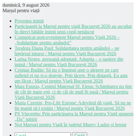
duminică, 9 august 2026
Marșul pentru viață
Povestea inimii
Participanții la Marșul pentru viață București 2026 au ascultat
în direct bătăile inimii unui copil nenăscut
Comunicat post-eveniment Marșul pentru Viață 2026 –
„Solidaritate pentru amândoi”
Teodora Diana Paul: Solidaritatea pentru amândoi – pe
înțelesul tuturor / Marșul pentru Viață București 2026
Larisa Negru, persoană adoptată: Adopția – o naștere din
inimă / Marșul pentru Viață București 2026
Cristian Budău: Să nu o împingi spre o alegere pe care
sufletul ei nu și-o dorește. Prin tăcere. Prin distanță. Eu asta
am făcut / Marșul pentru Viață București 2026
Mara Epuraș, Centrul Maternal Sf. Elena: Schimbarea nu ține
de cât de mare ești, ci de cât de mult îți pasă / Marșul pentru
Viață București 2026
Maria Czernin, Pro-Life Europe: Adevărul dă viață. Să nu ne
fie teamă să-l rostim / Marșul pentru Viață București 2026
PS Vincențiu: Prin participarea la Marșul pentru Viață spunem
„Da” iubirii
Noi Marșuri pentru Viață în județul Mureș: Luduș și Iernut
Caută