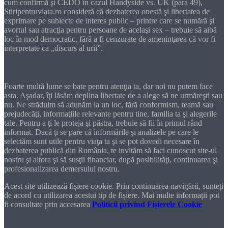
cum confirmă şi CEDO în cazul Handyside vs. UK (para 49),
Stiripentruviata.ro consideră că dezbaterea onestă şi libertatea de
exprimare pe subiecte de interes public – printre care se numără şi
avortul sau atracţia pentru persoane de acelaşi sex – trebuie să aibă
loc în mod democratic, fără a fi cenzurate de ameninţarea că vor fi
interpretate ca „discurs al urii”.
Dragă cititorule
Foarte multă lume se bate pentru atenţia ta, dar noi nu putem face
asta. Aşadar, îţi lăsăm deplina libertate de a alege să ne urmăreşti sau
nu. Ne străduim să adunăm la un loc, fără conformism, teamă sau
prejudecăţi, informaţiile relevante pentru tine, familia ta şi alegerile
tale. Pentru a ţi le proteja şi păstra, trebuie să fii în primul rând
informat. Dacă ţi se pare că informările şi analizele pe care le
selectăm sunt utile pentru viaţa ta şi se pot dovedi necesare în
dezbaterea publică din România, te invităm să faci cunoscut site-ul
nostru şi altora şi să susţii financiar, după posibilităţi, continuarea şi
profesionalizarea demersului nostru.
Acest site utilizează fișiere cookie. Prin continuarea navigării, sunteți
de acord cu utilizarea acestui tip de fișiere. Mai multe informații pot
fi consultate prin accesarea
Politicii privind Fișierele Cookie
DONEAZĂ!