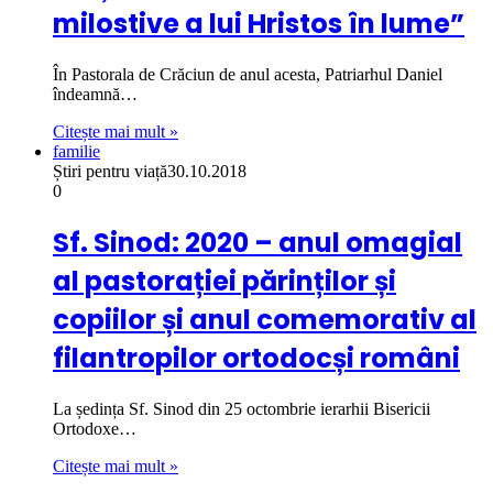
milostive a lui Hristos în lume”
În Pastorala de Crăciun de anul acesta, Patriarhul Daniel
îndeamnă…
Citește mai mult »
familie
Știri pentru viață
30.10.2018
0
Sf. Sinod: 2020 – anul omagial
al pastorației părinților și
copiilor și anul comemorativ al
filantropilor ortodocși români
La ședința Sf. Sinod din 25 octombrie ierarhii Bisericii
Ortodoxe…
Citește mai mult »