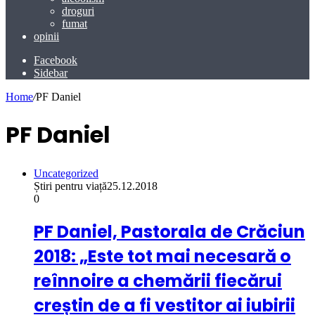
droguri
fumat
opinii
Facebook
Sidebar
Home
/
PF Daniel
PF Daniel
Uncategorized
Știri pentru viață
25.12.2018
0
PF Daniel, Pastorala de Crăciun
2018: „Este tot mai necesară o
reînnoire a chemării fiecărui
creștin de a fi vestitor ai iubirii