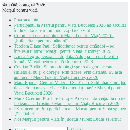
sâmbătă, 8 august 2026
Marșul pentru viață
Povestea inimii
Participanții la Marșul pentru viață București 2026 au ascultat
în direct bătăile inimii unui copil nenăscut
Comunicat post-eveniment Marșul pentru Viață 2026 –
„Solidaritate pentru amândoi”
Teodora Diana Paul: Solidaritatea pentru amândoi – pe
înțelesul tuturor / Marșul pentru Viață București 2026
Larisa Negru, persoană adoptată: Adopția – o naștere din
inimă / Marșul pentru Viață București 2026
Cristian Budău: Să nu o împingi spre o alegere pe care
sufletul ei nu și-o dorește. Prin tăcere. Prin distanță. Eu asta
am făcut / Marșul pentru Viață București 2026
Mara Epuraș, Centrul Maternal Sf. Elena: Schimbarea nu ține
de cât de mare ești, ci de cât de mult îți pasă / Marșul pentru
Viață București 2026
Maria Czernin, Pro-Life Europe: Adevărul dă viață. Să nu ne
fie teamă să-l rostim / Marșul pentru Viață București 2026
PS Vincențiu: Prin participarea la Marșul pentru Viață spunem
„Da” iubirii
Noi Marșuri pentru Viață în județul Mureș: Luduș și Iernut
Caută