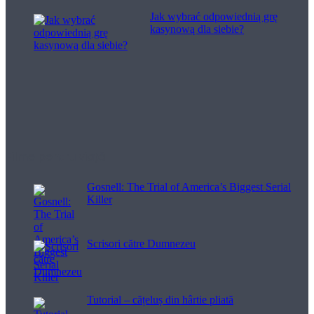
Jak wybrać odpowiednią grę
kasynową dla siebie?
Filme pentru viață
Gosnell: The Trial of America’s Biggest Serial
Killer
Scrisori către Dumnezeu
Tutorial – cățeluș din hârtie pliată