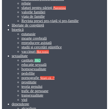
religie
sfaturi pentru părinţi
Parenting
valorile familiei
viaţa de familie
Revista presei pro-viață și pro-familie
libertate de conștiință
bioetică
eutanasie
moarte cerebrală
reproducere asistată
studii şi cercetări ştiinţifice
vaccinuri
Hot topic
sexualitate
castitate
PRO
educaţie sexuală
homosexualitate
pedofilie
pornografie
Știați că...?
prostitutie
teoria genului
trafic de persoane
transexualitate
viol
dependenţe
alcoolism