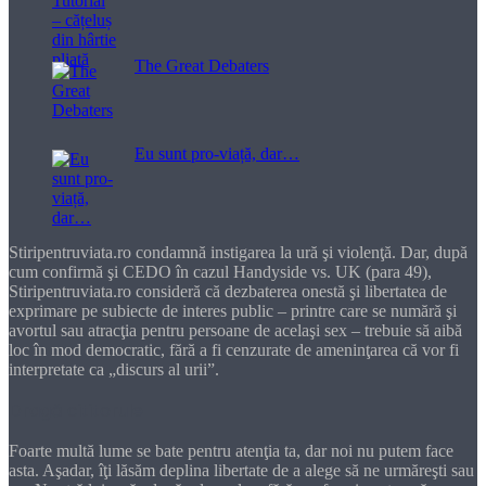
The Great Debaters
Eu sunt pro-viață, dar…
Stiripentruviata.ro condamnă instigarea la ură şi violenţă. Dar, după
cum confirmă şi CEDO în cazul Handyside vs. UK (para 49),
Stiripentruviata.ro consideră că dezbaterea onestă şi libertatea de
exprimare pe subiecte de interes public – printre care se numără şi
avortul sau atracţia pentru persoane de acelaşi sex – trebuie să aibă
loc în mod democratic, fără a fi cenzurate de ameninţarea că vor fi
interpretate ca „discurs al urii”.
Dragă cititorule
Foarte multă lume se bate pentru atenţia ta, dar noi nu putem face
asta. Aşadar, îţi lăsăm deplina libertate de a alege să ne urmăreşti sau