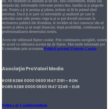
nu. Ne străduim să adunăm la un loc, fără conformism, teamă sau
prejudecăţi, informaţiile relevante pentru tine, familia ta şi alegerile
tale. Pentru a ţi le proteja şi păstra, trebuie să fii în primul rând
informat. Dacă ţi se pare că informările şi analizele pe care le
selectăm sunt utile pentru viaţa ta şi se pot dovedi necesare în
dezbaterea publică din România, te invităm să faci cunoscut site-ul
nostru şi altora şi să susţii financiar, după posibilităţi, continuarea şi
profesionalizarea demersului nostru.
Acest site utilizează fișiere cookie. Prin continuarea navigării, sunteți
de acord cu utilizarea acestui tip de fișiere. Mai multe informații pot
fi consultate prin accesarea
Politicii privind Fișierele Cookie
DONEAZĂ!
Asociaţia ProValori Media
RO18 RZBR 0000 0600 1647 3191 – RON
RO85 RZBR 0000 0600 1647 3246 – EUR
Politica de Confidențialitate