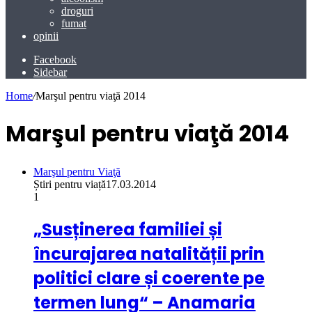
droguri
fumat
opinii
Facebook
Sidebar
Home
/
Marşul pentru viaţă 2014
Marşul pentru viaţă 2014
Marşul pentru Viaţă
Știri pentru viață
17.03.2014
1
„Susținerea familiei și
încurajarea natalității prin
politici clare și coerente pe
termen lung“ – Anamaria