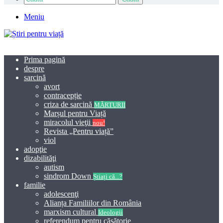
Meniu
Prima pagină
despre
sarcină
avort
contracepție
criza de sarcină
MĂRTURII
Marșul pentru Viață
miracolul vieţii
nou!
Revista „Pentru viață”
viol
adopţie
dizabilităţi
autism
sindrom Down
Știați că...?
familie
adolescenţi
Alianța Familiilor din România
marxism cultural
Ideologii
referendum pentru căsătorie