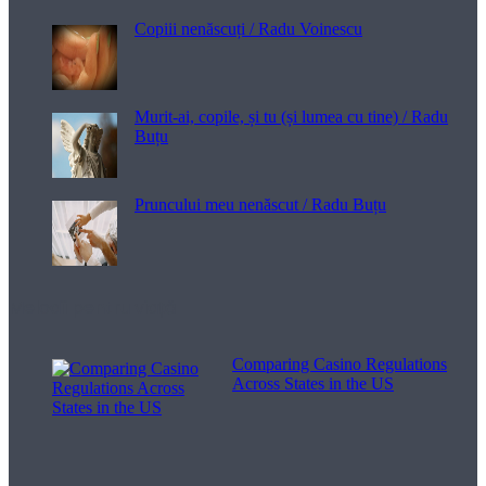
Copiii nenăscuți / Radu Voinescu
Murit-ai, copile, și tu (și lumea cu tine) / Radu
Buțu
Pruncului meu nenăscut / Radu Buțu
Melodii pentru viață
Comparing Casino Regulations
Across States in the US