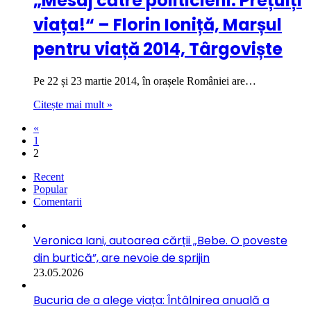
„Mesaj către politicieni: Prețuiți
viața!“ – Florin Ioniță, Marșul
pentru viață 2014, Târgoviște
Pe 22 și 23 martie 2014, în orașele României are…
Citește mai mult »
«
1
2
Recent
Popular
Comentarii
Veronica Iani, autoarea cărții „Bebe. O poveste
din burtică”, are nevoie de sprijin
23.05.2026
Bucuria de a alege viața: Întâlnirea anuală a