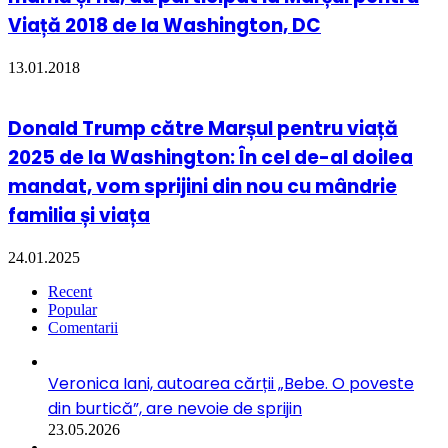
Viață 2018 de la Washington, DC
13.01.2018
Donald Trump către Marșul pentru viață
2025 de la Washington: În cel de-al doilea
mandat, vom sprijini din nou cu mândrie
familia și viața
24.01.2025
Recent
Popular
Comentarii
Veronica Iani, autoarea cărții „Bebe. O poveste
din burtică”, are nevoie de sprijin
23.05.2026