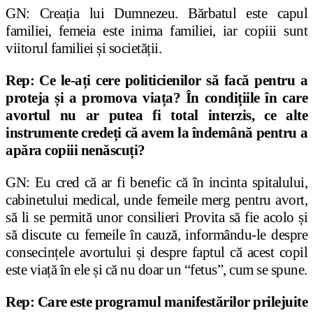
GN: Crea
ț
ia lui Dumnezeu. Bărbatul este capul
familiei, femeia este inima familiei, iar copiii sunt
viitorul familiei
ș
i societă
ț
ii.
Rep: Ce le-ați cere politicienilor să facă pentru a
proteja și a promova via
ț
a? În condițiile în care
avortul nu ar putea fi total interzis, ce alte
instrumente credeți că avem la îndemână pentru a
apăra copiii nenăscuți?
GN: Eu cred că ar fi benefic că în incinta spitalului,
cabinetului medical, unde femeile merg pentru avort,
să li se permită unor consilieri Provita să fie acolo
ș
i
să discute cu femeile în cauză, informându-le despre
consecin
ț
ele avortului
ș
i despre faptul că acest copil
este via
ț
ă în ele
ș
i că nu doar un “fetus”, cum se spune.
Rep: Care este programul manifestărilor prilejuite