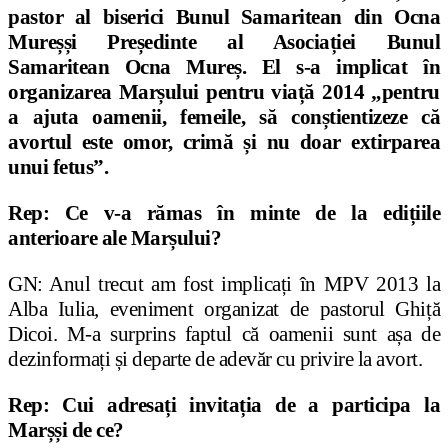
pastor al biserici Bunul Samaritean din Ocna
Mure
ș
ș
i Pre
ș
edinte al Asocia
ț
iei Bunul
Samaritean Ocna Mure
ș
. El s-a implicat în
organizarea Marșului pentru viață 2014 „pentru
a ajuta oamenii, femeile, să conștientizeze că
avortul este omor, crimă
ș
i nu doar extirparea
unui fetus”.
Rep: Ce v-a rămas în minte de la edițiile
anterioare ale Marșului?
GN: Anul trecut am fost implica
ț
i în MPV 2013 la
Alba Iulia, eveniment organizat de pastorul Ghi
ț
ă
Dicoi. M-a surprins faptul că oamenii sunt a
ș
a de
dezinforma
ț
i
ș
i departe de adevăr cu privire la avort.
Rep: Cui adresa
ț
i invita
ț
ia de a participa la
Mar
ș
ș
i de ce?