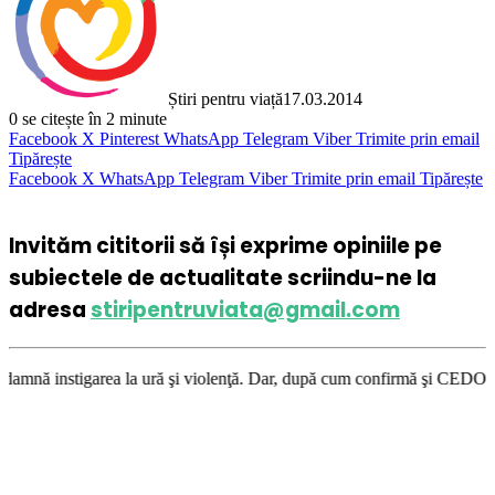
Știri pentru viață
17.03.2014
0
se citește în 2 minute
Facebook
X
Pinterest
WhatsApp
Telegram
Viber
Trimite prin email
Tipărește
Facebook
X
WhatsApp
Telegram
Viber
Trimite prin email
Tipărește
Invităm cititorii să își exprime opiniile pe
subiectele de actualitate scriindu-ne la
adresa
stiripentruviata@gmail.com
la ură şi violenţă. Dar, după cum confirmă şi CEDO în cazul Handyside vs