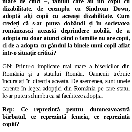
mare de cinci –, familii care au un copil cu
dizabilitate, de exemplu cu Sindrom Down,
adoptă al
ț
i copii cu aceea
ș
i dizabilitate. Cum
crede
ț
i că s-ar putea dobândi
ș
i în societatea
românească această deprindere nobilă, de a
adopta nu doar atunci când o familie nu are copii,
ci de a adopta cu gândul la binele unui copil aflat
într-o situa
ț
ie critică?
GN: Printr-o implicare mai mare a bisericilor din
România
ș
i a statului Român. Oamenii trebuie
încuraja
ț
i în direc
ț
ia aceasta. De asemenea, sunt unele
caren
ț
e în legea adop
ț
iei din România pe care statul
le-ar putea schimba ca să faciliteze adop
ț
ia.
Rep: Ce reprezintă pentru dumneavoastră
bărbatul, ce reprezintă femeia, ce reprezintă
copiii?