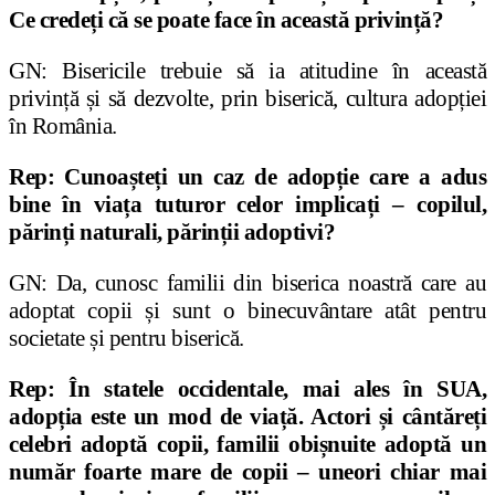
Ce crede
ț
i că se poate face în această privin
ț
ă?
GN: Bisericile trebuie să ia atitudine în această
privin
ț
ă
ș
i să dezvolte, prin biserică, cultura adop
ț
iei
în România.
Rep: Cunoa
ș
te
ț
i un caz de adop
ț
ie care a adus
bine în via
ț
a tuturor celor implica
ț
i – copilul,
părin
ț
i naturali, părin
ț
ii adoptivi?
GN: Da, cunosc familii din biserica noastră care au
adoptat copii
ș
i sunt o binecuvântare atât pentru
societate
ș
i pentru biserică.
Rep: În statele occidentale, mai ales în SUA,
adop
ț
ia este un mod de via
ț
ă. Actori
ș
i cântăre
ț
i
celebri adoptă copii, familii obi
ș
nuite adoptă un
număr foarte mare de copii – uneori chiar mai