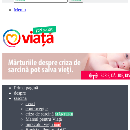
Meniu
Prima pagină
despre
sarcină
avort
contracepție
criza de sarcină
MĂRTURII
Marșul pentru Viață
miracolul vieţii
nou!
Revista „Pentru viață”