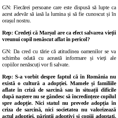
GN: Fiecărei persoane care este dispusă să lupte ca
acest adevăr să iasă la lumina
ș
i să fie cunoscut
ș
i în
ora
ș
ul nostru.
Rep: Crede
ț
i că Mar
ș
ul are ca efect salvarea vie
ț
ii
vreunui copil nenăscut aflat în pericol?
GN: Da cred cu tărie că atitudinea oamenilor se va
schimba odată cu această informare
ș
i vie
ț
i ale
copiilor nenăscu
ț
i vor fi salvate.
Rep: S-a vorbit despre faptul că în România nu
există o cultură a adop
ț
iei. Mamele și familiile
aflate în criză de sarcină sau în situa
ț
ii dificile
după na
ș
tere nu se gândesc să încredin
ț
eze copilul
spre adop
ț
ie. Nici statul nu prevede adop
ț
ia în
criza de sarcină, nici societatea nu valorizează
actul adop
ț
iei, părin
ț
ii adoptivi
ș
i copiii adopta
ț
i.