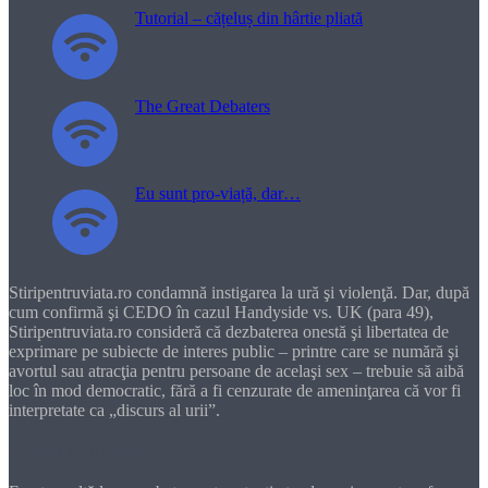
Tutorial – cățeluș din hârtie pliată
The Great Debaters
Eu sunt pro-viață, dar…
Stiripentruviata.ro condamnă instigarea la ură şi violenţă. Dar, după
cum confirmă şi CEDO în cazul Handyside vs. UK (para 49),
Stiripentruviata.ro consideră că dezbaterea onestă şi libertatea de
exprimare pe subiecte de interes public – printre care se numără şi
avortul sau atracţia pentru persoane de acelaşi sex – trebuie să aibă
loc în mod democratic, fără a fi cenzurate de ameninţarea că vor fi
interpretate ca „discurs al urii”.
Dragă cititorule