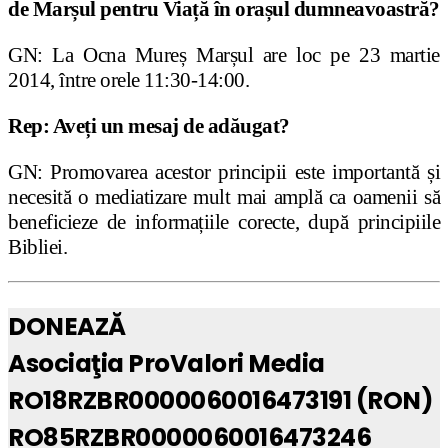
de Marșul pentru Viață în orașul dumneavoastră?
GN: La Ocna Mureș Marșul are loc pe 23 martie
2014, între orele 11:30-14:00.
Rep: Aveți un mesaj de adăugat?
GN: Promovarea acestor principii este importantă
ș
i
necesită o mediatizare mult mai amplă ca oamenii să
beneficieze de informa
ț
iile corecte, după principiile
Bibliei.
DONEAZĂ
Asociaţia ProValori Media
RO18RZBR0000060016473191 (RON)
RO85RZBR0000060016473246