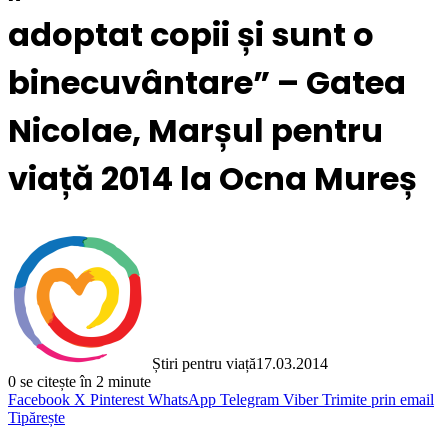
adoptat copii și sunt o
binecuvântare” – Gatea
Nicolae, Marșul pentru
viață 2014 la Ocna Mureș
Știri pentru viață
17.03.2014
0
se citește în 2 minute
Facebook
X
Pinterest
WhatsApp
Telegram
Viber
Trimite prin email
Tipărește