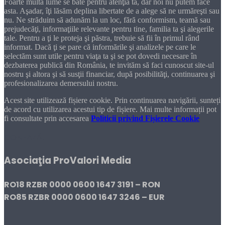
Foarte multă lume se bate pentru atenţia ta, dar noi nu putem face
asta. Aşadar, îţi lăsăm deplina libertate de a alege să ne urmăreşti sau
nu. Ne străduim să adunăm la un loc, fără conformism, teamă sau
prejudecăţi, informaţiile relevante pentru tine, familia ta şi alegerile
tale. Pentru a ţi le proteja şi păstra, trebuie să fii în primul rând
informat. Dacă ţi se pare că informările şi analizele pe care le
selectăm sunt utile pentru viaţa ta şi se pot dovedi necesare în
dezbaterea publică din România, te invităm să faci cunoscut site-ul
nostru şi altora şi să susţii financiar, după posibilităţi, continuarea şi
profesionalizarea demersului nostru.
Acest site utilizează fișiere cookie. Prin continuarea navigării, sunteți
de acord cu utilizarea acestui tip de fișiere. Mai multe informații pot
fi consultate prin accesarea
Politicii privind Fișierele Cookie
DONEAZĂ!
Asociaţia ProValori Media
RO18 RZBR 0000 0600 1647 3191 – RON
RO85 RZBR 0000 0600 1647 3246 – EUR