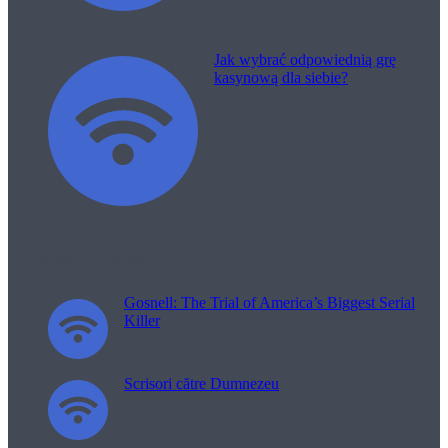
Jak wybrać odpowiednią grę
kasynową dla siebie?
Filme pentru viață
Gosnell: The Trial of America’s Biggest Serial
Killer
Scrisori către Dumnezeu