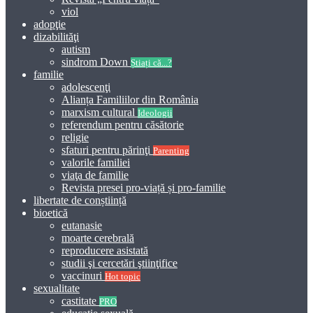
viol
adopţie
dizabilităţi
autism
sindrom Down
Știați că...?
familie
adolescenţi
Alianța Familiilor din România
marxism cultural
Ideologii
referendum pentru căsătorie
religie
sfaturi pentru părinţi
Parenting
valorile familiei
viaţa de familie
Revista presei pro-viață și pro-familie
libertate de conștiință
bioetică
eutanasie
moarte cerebrală
reproducere asistată
studii şi cercetări ştiinţifice
vaccinuri
Hot topic
sexualitate
castitate
PRO