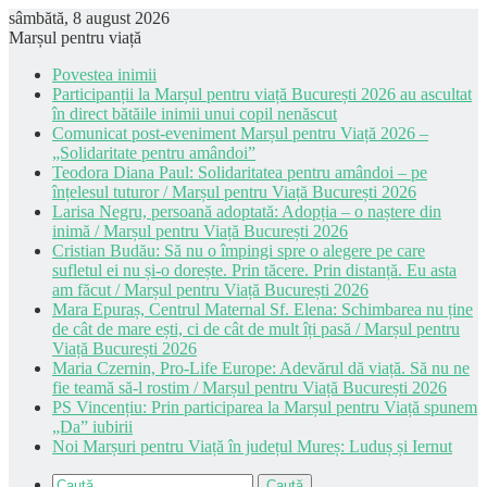
sâmbătă, 8 august 2026
Marșul pentru viață
Povestea inimii
Participanții la Marșul pentru viață București 2026 au ascultat
în direct bătăile inimii unui copil nenăscut
Comunicat post-eveniment Marșul pentru Viață 2026 –
„Solidaritate pentru amândoi”
Teodora Diana Paul: Solidaritatea pentru amândoi – pe
înțelesul tuturor / Marșul pentru Viață București 2026
Larisa Negru, persoană adoptată: Adopția – o naștere din
inimă / Marșul pentru Viață București 2026
Cristian Budău: Să nu o împingi spre o alegere pe care
sufletul ei nu și-o dorește. Prin tăcere. Prin distanță. Eu asta
am făcut / Marșul pentru Viață București 2026
Mara Epuraș, Centrul Maternal Sf. Elena: Schimbarea nu ține
de cât de mare ești, ci de cât de mult îți pasă / Marșul pentru
Viață București 2026
Maria Czernin, Pro-Life Europe: Adevărul dă viață. Să nu ne
fie teamă să-l rostim / Marșul pentru Viață București 2026
PS Vincențiu: Prin participarea la Marșul pentru Viață spunem
„Da” iubirii
Noi Marșuri pentru Viață în județul Mureș: Luduș și Iernut
Caută