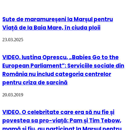
Sute de maramureșeni la Marșul pentru
Viață de la Baia Mare, în ciuda ploii
23.03.2025
VIDEO. Iustina Oprescu, „Babies Go to the
European Parliament”: Serviciile sociale din
România nu includ categoria centrelor
pentru criza de sarcină
20.03.2019
VIDEO. O celebritate care era să nu fie și
povestea sa pro-viață: Pam și Tim Tebow,
mamă și fiu, au participat la Marșul pentru