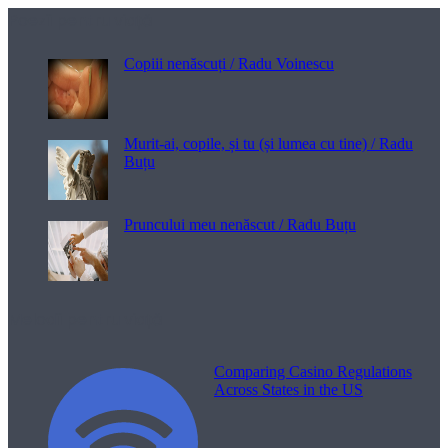
Poezii pentru viață
Copiii nenăscuți / Radu Voinescu
Murit-ai, copile, și tu (și lumea cu tine) / Radu
Buțu
Pruncului meu nenăscut / Radu Buțu
Melodii pentru viață
Comparing Casino Regulations
Across States in the US