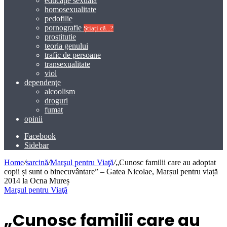
educaţie sexuală
homosexualitate
pedofilie
pornografie
Știați că...?
prostitutie
teoria genului
trafic de persoane
transexualitate
viol
dependenţe
alcoolism
droguri
fumat
opinii
Facebook
Sidebar
Home
/
sarcină
/
Marşul pentru Viaţă
/
„Cunosc familii care au adoptat
copii și sunt o binecuvântare” – Gatea Nicolae, Marșul pentru viață
2014 la Ocna Mureș
Marşul pentru Viaţă
„Cunosc familii care au