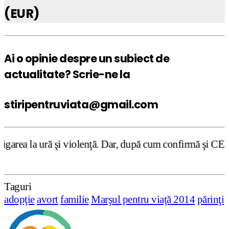
(EUR)
Ai o opinie despre un subiect de
actualitate? Scrie-ne la
stiripentruviata@gmail.com
iolenţă. Dar, după cum confirmă şi CEDO în cazul Handysid
Taguri
adopţie
avort
familie
Marşul pentru viaţă 2014
părinţi