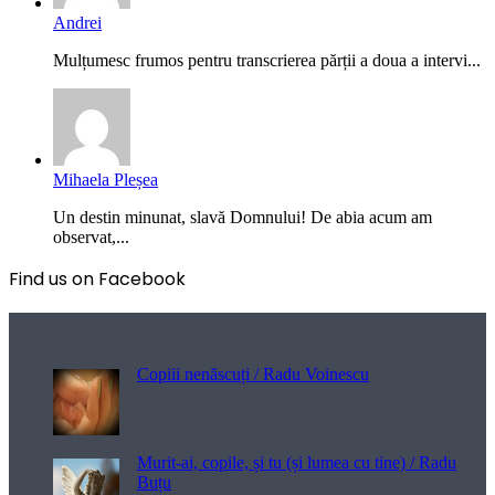
Andrei
Mulțumesc frumos pentru transcrierea părții a doua a intervi...
Mihaela Pleșea
Un destin minunat, slavă Domnului! De abia acum am
observat,...
Find us on Facebook
Poezii pentru viață
Copiii nenăscuți / Radu Voinescu
Murit-ai, copile, și tu (și lumea cu tine) / Radu
Buțu