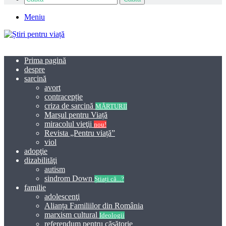
Meniu
Prima pagină
despre
sarcină
avort
contracepție
criza de sarcină
MĂRTURII
Marșul pentru Viață
miracolul vieţii
nou!
Revista „Pentru viață”
viol
adopţie
dizabilităţi
autism
sindrom Down
Știați că...?
familie
adolescenţi
Alianța Familiilor din România
marxism cultural
Ideologii
referendum pentru căsătorie