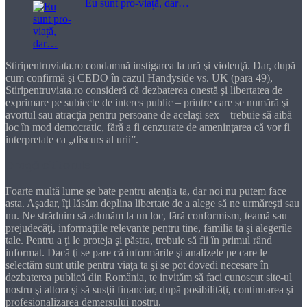
Eu sunt pro-viață, dar…
Stiripentruviata.ro condamnă instigarea la ură şi violenţă. Dar, după
cum confirmă şi CEDO în cazul Handyside vs. UK (para 49),
Stiripentruviata.ro consideră că dezbaterea onestă şi libertatea de
exprimare pe subiecte de interes public – printre care se numără şi
avortul sau atracţia pentru persoane de acelaşi sex – trebuie să aibă
loc în mod democratic, fără a fi cenzurate de ameninţarea că vor fi
interpretate ca „discurs al urii”.
Dragă cititorule
Foarte multă lume se bate pentru atenţia ta, dar noi nu putem face
asta. Aşadar, îţi lăsăm deplina libertate de a alege să ne urmăreşti sau
nu. Ne străduim să adunăm la un loc, fără conformism, teamă sau
prejudecăţi, informaţiile relevante pentru tine, familia ta şi alegerile
tale. Pentru a ţi le proteja şi păstra, trebuie să fii în primul rând
informat. Dacă ţi se pare că informările şi analizele pe care le
selectăm sunt utile pentru viaţa ta şi se pot dovedi necesare în
dezbaterea publică din România, te invităm să faci cunoscut site-ul
nostru şi altora şi să susţii financiar, după posibilităţi, continuarea şi
profesionalizarea demersului nostru.