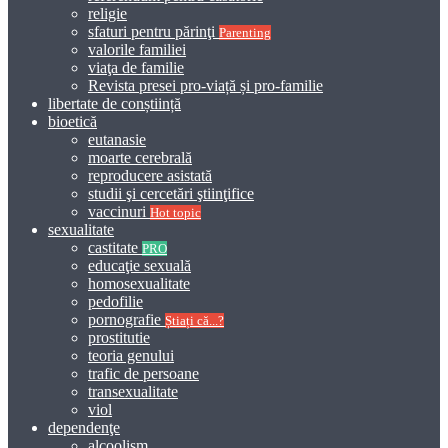
religie
sfaturi pentru părinţi
Parenting
valorile familiei
viaţa de familie
Revista presei pro-viață și pro-familie
libertate de conștiință
bioetică
eutanasie
moarte cerebrală
reproducere asistată
studii şi cercetări ştiinţifice
vaccinuri
Hot topic
sexualitate
castitate
PRO
educaţie sexuală
homosexualitate
pedofilie
pornografie
Știați că...?
prostitutie
teoria genului
trafic de persoane
transexualitate
viol
dependenţe
alcoolism