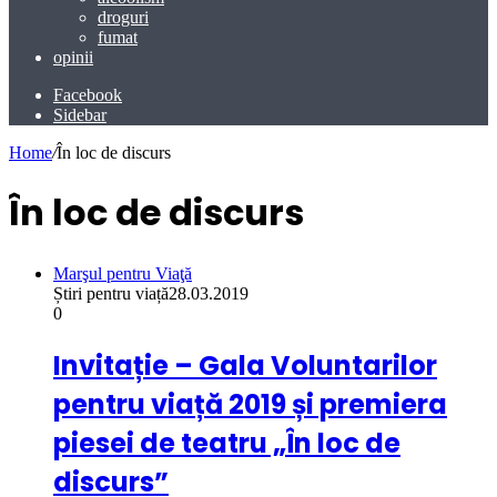
droguri
fumat
opinii
Facebook
Sidebar
Home
/
În loc de discurs
În loc de discurs
Marşul pentru Viaţă
Știri pentru viață
28.03.2019
0
Invitație – Gala Voluntarilor
pentru viață 2019 și premiera
piesei de teatru „În loc de
discurs”