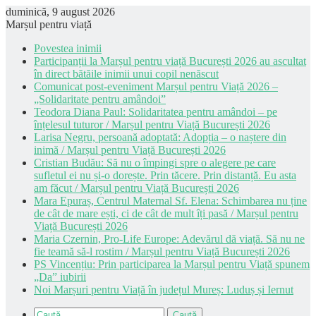
duminică, 9 august 2026
Marșul pentru viață
Povestea inimii
Participanții la Marșul pentru viață București 2026 au ascultat
în direct bătăile inimii unui copil nenăscut
Comunicat post-eveniment Marșul pentru Viață 2026 –
„Solidaritate pentru amândoi”
Teodora Diana Paul: Solidaritatea pentru amândoi – pe
înțelesul tuturor / Marșul pentru Viață București 2026
Larisa Negru, persoană adoptată: Adopția – o naștere din
inimă / Marșul pentru Viață București 2026
Cristian Budău: Să nu o împingi spre o alegere pe care
sufletul ei nu și-o dorește. Prin tăcere. Prin distanță. Eu asta
am făcut / Marșul pentru Viață București 2026
Mara Epuraș, Centrul Maternal Sf. Elena: Schimbarea nu ține
de cât de mare ești, ci de cât de mult îți pasă / Marșul pentru
Viață București 2026
Maria Czernin, Pro-Life Europe: Adevărul dă viață. Să nu ne
fie teamă să-l rostim / Marșul pentru Viață București 2026
PS Vincențiu: Prin participarea la Marșul pentru Viață spunem
„Da” iubirii
Noi Marșuri pentru Viață în județul Mureș: Luduș și Iernut
Caută