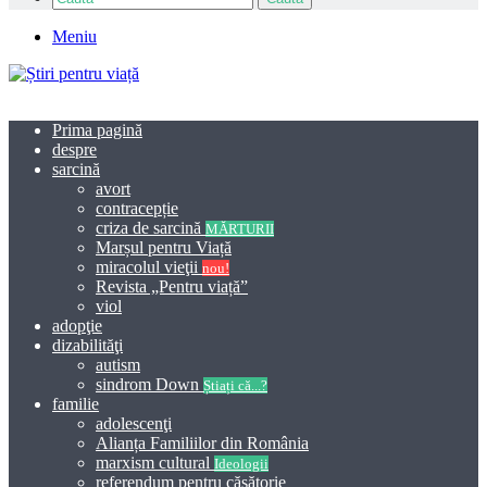
Meniu
Prima pagină
despre
sarcină
avort
contracepție
criza de sarcină
MĂRTURII
Marșul pentru Viață
miracolul vieţii
nou!
Revista „Pentru viață”
viol
adopţie
dizabilităţi
autism
sindrom Down
Știați că...?
familie
adolescenţi
Alianța Familiilor din România
marxism cultural
Ideologii
referendum pentru căsătorie