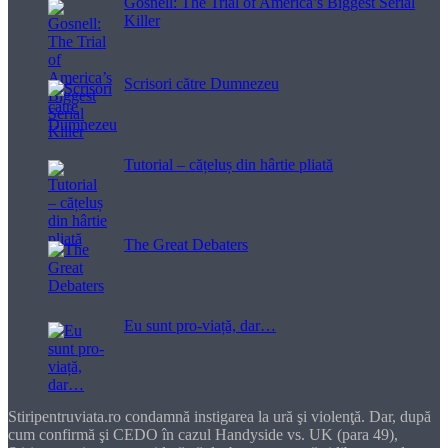
Gosnell: The Trial of America’s Biggest Serial
Killer
Scrisori către Dumnezeu
Tutorial – cățeluș din hârtie pliată
The Great Debaters
Eu sunt pro-viață, dar…
Stiripentruviata.ro condamnă instigarea la ură şi violenţă. Dar, după
cum confirmă şi CEDO în cazul Handyside vs. UK (para 49),