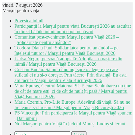
vineri, 7 august 2026
Marșul pentru viață
Povestea inimii
Participanții la Marșul pentru viață București 2026 au ascultat
în direct bătăile inimii unui copil nenăscut
Comunicat post-eveniment Marșul pentru Viață 2026 –
„Solidaritate pentru amândoi”
Teodora Diana Paul: Solidaritatea pentru amândoi – pe
înțelesul tuturor / Marșul pentru Viață București 2026
Larisa Negru, persoană adoptată: Adopția – o naștere din
inimă / Marșul pentru Viață București 2026
Cristian Budău: Să nu o împingi spre o alegere pe care
sufletul ei nu și-o dorește. Prin tăcere. Prin distanță. Eu asta
am făcut / Marșul pentru Viață București 2026
Mara Epuraș, Centrul Maternal Sf. Elena: Schimbarea nu ține
de cât de mare ești, ci de cât de mult îți pasă / Marșul pentru
Viață București 2026
Maria Czernin, Pro-Life Europe: Adevărul dă viață. Să nu ne
fie teamă să-l rostim / Marșul pentru Viață București 2026
PS Vincențiu: Prin participarea la Marșul pentru Viață spunem
„Da” iubirii
Noi Marșuri pentru Viață în județul Mureș: Luduș și Iernut
Caută