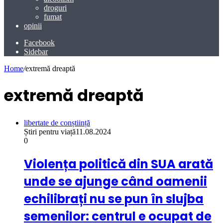
droguri
fumat
opinii
Facebook
Sidebar
Home
/
extremă dreaptă
extremă dreaptă
libertate de conștiință
Știri pentru viață
11.08.2024
0
Violența politică din SUA arată
unde se ajunge când oamenii
echilibrați nu se pun în slujba
semenilor: centrul e ocupat de