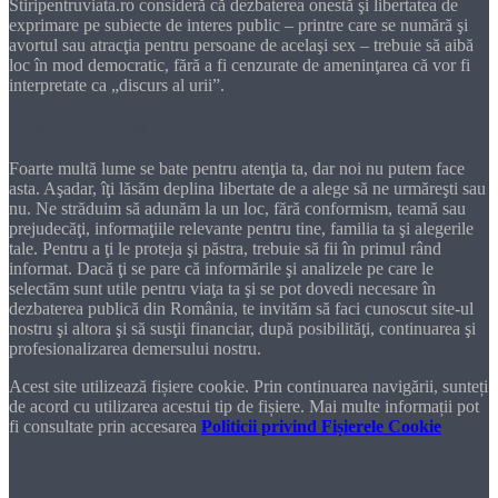
Stiripentruviata.ro consideră că dezbaterea onestă şi libertatea de
exprimare pe subiecte de interes public – printre care se numără şi
avortul sau atracţia pentru persoane de acelaşi sex – trebuie să aibă
loc în mod democratic, fără a fi cenzurate de ameninţarea că vor fi
interpretate ca „discurs al urii”.
Dragă cititorule
Foarte multă lume se bate pentru atenţia ta, dar noi nu putem face
asta. Aşadar, îţi lăsăm deplina libertate de a alege să ne urmăreşti sau
nu. Ne străduim să adunăm la un loc, fără conformism, teamă sau
prejudecăţi, informaţiile relevante pentru tine, familia ta şi alegerile
tale. Pentru a ţi le proteja şi păstra, trebuie să fii în primul rând
informat. Dacă ţi se pare că informările şi analizele pe care le
selectăm sunt utile pentru viaţa ta şi se pot dovedi necesare în
dezbaterea publică din România, te invităm să faci cunoscut site-ul
nostru şi altora şi să susţii financiar, după posibilităţi, continuarea şi
profesionalizarea demersului nostru.
Acest site utilizează fișiere cookie. Prin continuarea navigării, sunteți
de acord cu utilizarea acestui tip de fișiere. Mai multe informații pot
fi consultate prin accesarea
Politicii privind Fișierele Cookie
DONEAZĂ!