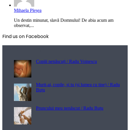
Mihaela Pleșea
Un destin minunat, slavă Domnului! De abia acum am
observat,...
Find us on Facebook
Poezii pentru viață
Copiii nenăscuți / Radu Voinescu
Murit-ai, copile, și tu (și lumea cu tine) / Radu
Buțu
Pruncului meu nenăscut / Radu Buțu