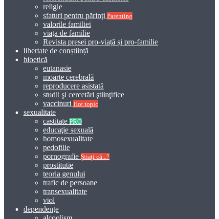
religie
sfaturi pentru părinţi
Parenting
valorile familiei
viaţa de familie
Revista presei pro-viață și pro-familie
libertate de conștiință
bioetică
eutanasie
moarte cerebrală
reproducere asistată
studii şi cercetări ştiinţifice
vaccinuri
Hot topic
sexualitate
castitate
PRO
educaţie sexuală
homosexualitate
pedofilie
pornografie
Știați că...?
prostitutie
teoria genului
trafic de persoane
transexualitate
viol
dependenţe
alcoolism