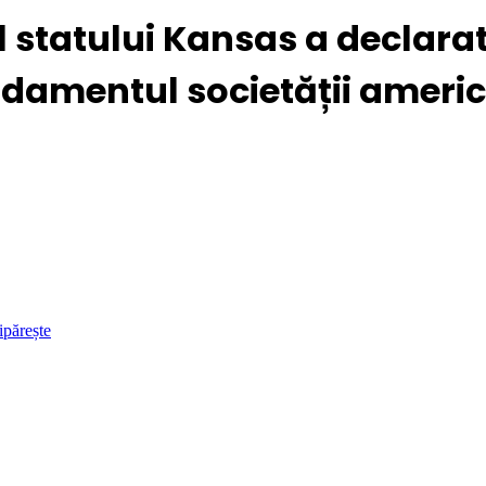
 statului Kansas a declarat
undamentul societății ameri
ipărește