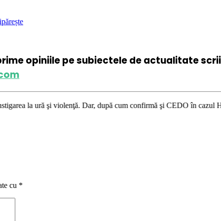
ipărește
xprime opiniile pe subiectele de actualitate scr
.com
şi violenţă. Dar, după cum confirmă şi CEDO în cazul Handyside vs. UK (p
ate cu
*