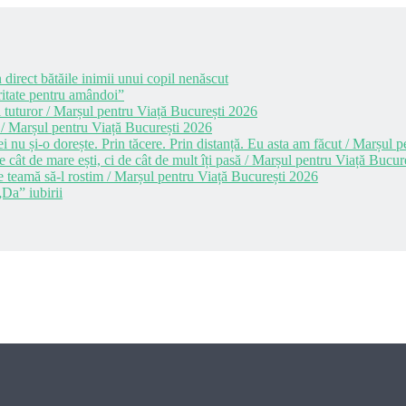
 direct bătăile inimii unui copil nenăscut
itate pentru amândoi”
 tuturor / Marșul pentru Viață București 2026
 / Marșul pentru Viață București 2026
i nu și-o dorește. Prin tăcere. Prin distanță. Eu asta am făcut / Marșul
cât de mare ești, ci de cât de mult îți pasă / Marșul pentru Viață Bucur
e teamă să-l rostim / Marșul pentru Viață București 2026
Da” iubirii