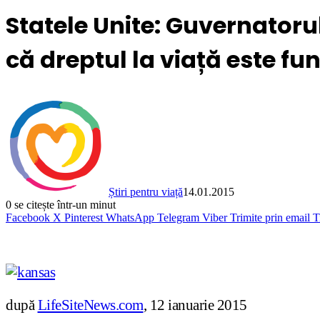
Statele Unite: Guvernatorul
că dreptul la viață este f
Știri pentru viață
14.01.2015
0
se citește într-un minut
Facebook
X
Pinterest
WhatsApp
Telegram
Viber
Trimite prin email
T
după
LifeSiteNews.com
, 12 ianuarie 2015