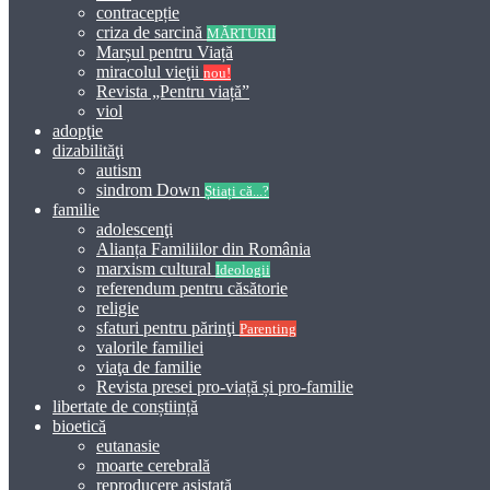
contracepție
criza de sarcină
MĂRTURII
Marșul pentru Viață
miracolul vieţii
nou!
Revista „Pentru viață”
viol
adopţie
dizabilităţi
autism
sindrom Down
Știați că...?
familie
adolescenţi
Alianța Familiilor din România
marxism cultural
Ideologii
referendum pentru căsătorie
religie
sfaturi pentru părinţi
Parenting
valorile familiei
viaţa de familie
Revista presei pro-viață și pro-familie
libertate de conștiință
bioetică
eutanasie
moarte cerebrală
reproducere asistată