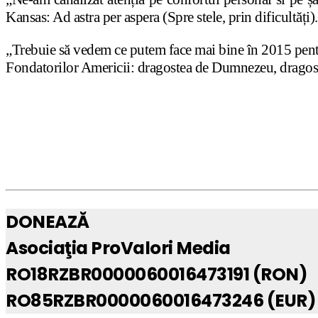
Kansas: Ad astra per aspera (Spre stele, prin dificultăți).
„Trebuie să vedem ce putem face mai bine în 2015 pentru 
Fondatorilor Americii: dragostea de Dumnezeu, dragoste
DONEAZĂ
Asociaţia ProValori Media
RO18RZBR0000060016473191 (RON)
RO85RZBR0000060016473246 (EUR)