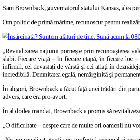
Sam Brownback, guvernatorul statului Kansas, ales pentru
Om politic de primă mărime, recunoscut pentru realizăril
„Revitalizarea națiunii pornește prin recunoașterea val
slabi. Fiecare viață – în fiecare etapă, în fiecare loc
infirmii, cei devastați de vârstă și cei aflați în deznăde
incredibilă. Demnitatea egală, nemărginită și permanentă 
În alegeri, Brownback a făcut față unei trădări din part
advers, care era pro-avort.
În al doilea mandat, Brownback a promis să revitalizeze 
„O dificultate – despre care de multe ori oamenii nu vor
„Ne-am canalizat atenția pe confortul personal si pe șan