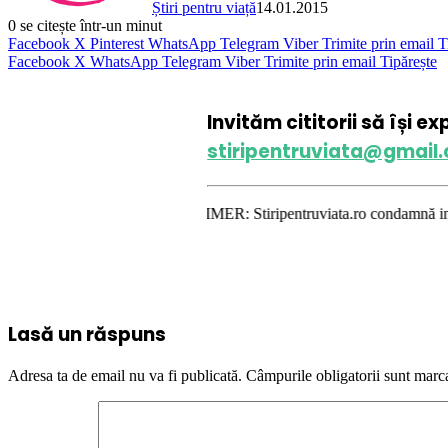
Știri pentru viață
14.01.2015
0
se citește într-un minut
Facebook
X
Pinterest
WhatsApp
Telegram
Viber
Trimite prin email
T
Facebook
X
WhatsApp
Telegram
Viber
Trimite prin email
Tipărește
Invităm cititorii să își e
stiripentruviata@gmail
DISCLAIMER: Stiripentruviata.ro condamnă instigarea la ură 
Lasă un răspuns
Adresa ta de email nu va fi publicată.
Câmpurile obligatorii sunt marc