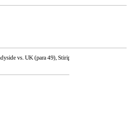
a 49), Stiripentruviata.ro consideră că dezbaterea onestă