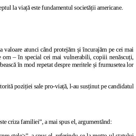
ptul la viață este fundamentul societății americane.
 sa valoare atunci când protejăm și încurajăm pe cei mai
e om – în special cei mai vulnerabili, copiii nenăscuți,
 vorbească în mod repetat despre meritele și frumusetea lor
rită poziției sale pro-viață, l-au susținut pe candidatul
ste criza familiei”, a mai spus el, argumentând:
pre stele>”, a spus el, referindu-se la motto-ul statului