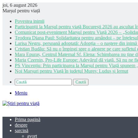
joi, 6 august 2026
Marșul pentru viață
Povestea inimii
Participanții la Marșul pentru viață București 2026 au ascultat în
Comunicat post-eveniment Marșul pentru Viață 2026 – „Solidar
Teodora Diana Paul: Solidaritatea pentru amândoi – pe înțelesul
Larisa Negru, persoană adoptată: Adopția – o naștere din inimă
Cristian Budău: Să nu o împingi spre o alegere pe care sufletul e
Mara Epuraș, Centrul Maternal Sf. Elena: Schimbarea nu ține de 
Maria Czernin, Pro-Life Europe: Adevărul dă viață. Să nu ne fi
PS Vincențiu: Prin participarea la Marșul pentru Viață spunem „
Noi Marșuri pentru Viață în județul Mureș: Luduș și Iernut
Caută
Meniu
Prima pagină
despre
sarcină
avort