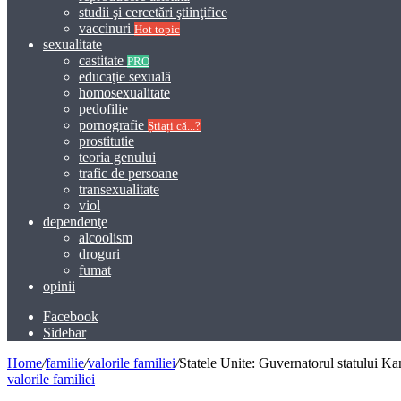
studii şi cercetări ştiinţifice
vaccinuri
Hot topic
sexualitate
castitate
PRO
educaţie sexuală
homosexualitate
pedofilie
pornografie
Știați că...?
prostitutie
teoria genului
trafic de persoane
transexualitate
viol
dependenţe
alcoolism
droguri
fumat
opinii
Facebook
Sidebar
Home
/
familie
/
valorile familiei
/
Statele Unite: Guvernatorul statului Kan
valorile familiei