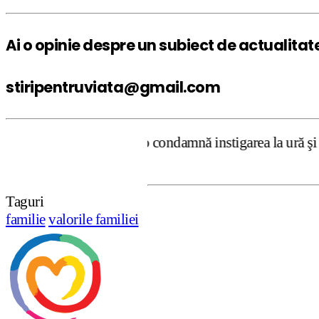
Ai o opinie despre un subiect de actualitat
stiripentruviata@gmail.com
ntruviata.ro condamnă instigarea la ură şi violenţă. Dar,
Taguri
familie
valorile familiei