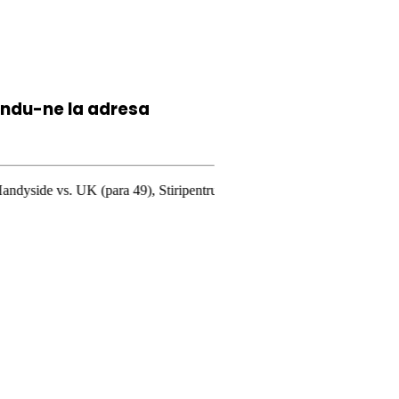
iindu-ne la
adresa
ara 49), Stiripentruviata.ro consideră că dezbaterea onestă şi libertate