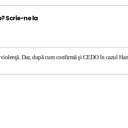
e? Scrie-ne la
 după cum confirmă şi CEDO în cazul Handyside vs. UK (par