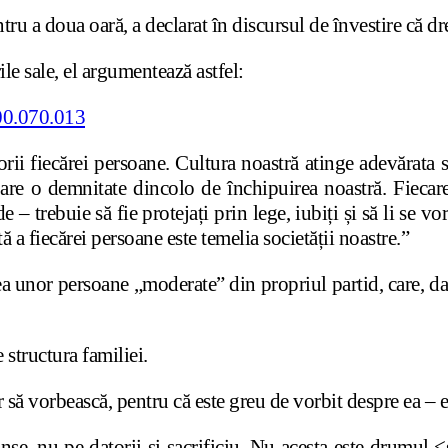
 a doua oară, a declarat în discursul de învestire că dre
e sale, el argumentează astfel:
orii fiecărei persoane. Cultura noastră atinge adevărata
 – are o demnitate dincolo de închipuirea noastră. Fiecar
jde – trebuie să fie protejați prin lege, iubiți și să li se
a fiecărei persoane este temelia societății noastre.”
ea unor persoane „moderate” din propriul partid, care, dato
structura familiei.
 să vorbească, pentru că este greu de vorbit despre ea – e
se, nu pe datorii si sacrificiu. Nu acesta este drumul <s