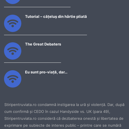
Tutorial – cățeluș din hârtie pliată
The Great Debaters
Eu sunt pro-viață, dar…
Stiripentruviata.ro condamnă instigarea la ură şi violenţă. Dar, după
cum confirmă şi CEDO în cazul Handyside vs. UK (para 49),
Stiripentruviata.ro consideră că dezbaterea onestă şi libertatea de
exprimare pe subiecte de interes public – printre care se numără