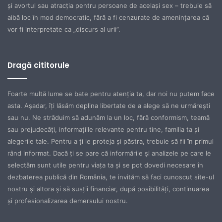
şi avortul sau atracţia pentru persoane de acelaşi sex – trebuie să
aibă loc în mod democratic, fără a fi cenzurate de ameninţarea că
vor fi interpretate ca „discurs al urii”.
Dragă cititorule
Foarte multă lume se bate pentru atenţia ta, dar noi nu putem face
asta. Aşadar, îţi lăsăm deplina libertate de a alege să ne urmăreşti
sau nu. Ne străduim să adunăm la un loc, fără conformism, teamă
sau prejudecăţi, informaţiile relevante pentru tine, familia ta şi
alegerile tale. Pentru a ţi le proteja şi păstra, trebuie să fii în primul
rând informat. Dacă ţi se pare că informările şi analizele pe care le
selectăm sunt utile pentru viaţa ta şi se pot dovedi necesare în
dezbaterea publică din România, te invităm să faci cunoscut site-ul
nostru şi altora şi să susţii financiar, după posibilităţi, continuarea
şi profesionalizarea demersului nostru.