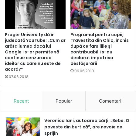
Prager University dă în
Programul pentru copii,
judecată YouTube: „Cum ar
Travestita din Ohio, închis
arăta lumea dacă lui
după ce familiile și
Google i s-ar permite să
contribuabilii s-au
continue cenzurarea
declarat împotriva
ideilor cu care nu este de
desfășurării
acord?”
06.06.2019
07.03.2018
Recent
Popular
Comentarii
Veronica Iani, autoarea cărții „Bebe. O
poveste din burtică”, are nevoie de
sprijin