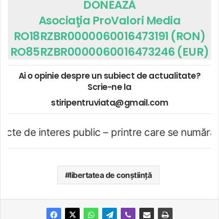
DONEAZĂ
Asociaţia ProValori Media
RO18RZBR0000060016473191 (RON)
RO85RZBR0000060016473246 (EUR)
Ai o opinie despre un subiect de actualitate?
Scrie-ne la
stiripentruviata@gmail.com
es public – printre care se numără şi avortul sa
libertatea de conştiinţă