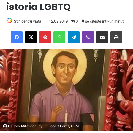
istoria LGBTQ
Știri pentru viață
12.02.2019
0
se citește într-un minut
Facebook
X
Pinterest
WhatsApp
Telegram
Viber
Trimite prin email
Tipărește
Harvey Milk 'icon' by Br. Robert Lentz, OFM.