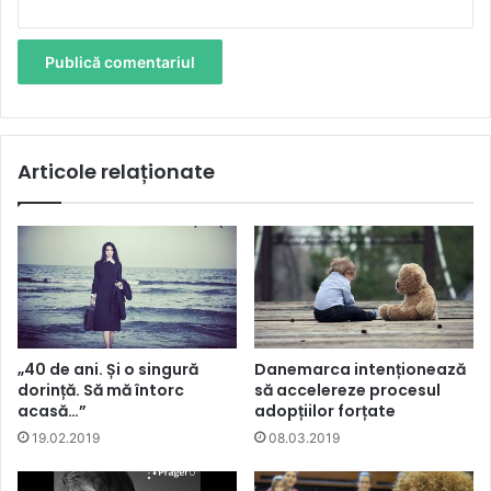
Articole relaționate
„40 de ani. Și o singură
Danemarca intenționează
dorință. Să mă întorc
să accelereze procesul
acasă…”
adopțiilor forțate
19.02.2019
08.03.2019