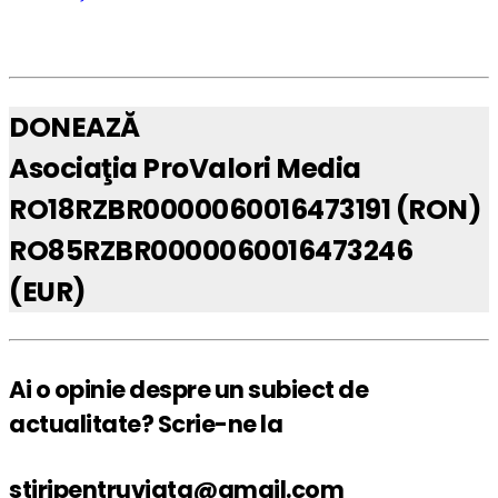
DONEAZĂ
Asociaţia ProValori Media
RO18RZBR0000060016473191 (RON)
RO85RZBR0000060016473246
(EUR)
Ai o opinie despre un subiect de
actualitate? Scrie-ne la
stiripentruviata@gmail.com