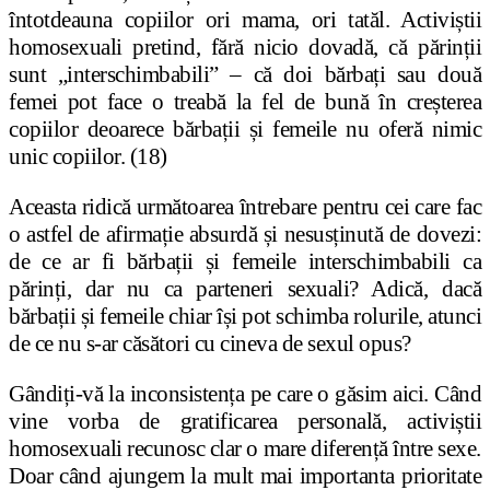
întotdeauna copiilor ori mama, ori tatăl. Activiștii
homosexuali pretind, fără nicio dovadă, că părinții
sunt „interschimbabili” – că doi bărbați sau două
femei pot face o treabă la fel de bună în creșterea
copiilor deoarece bărbații și femeile nu oferă nimic
unic copiilor. (18)
Aceasta ridică următoarea întrebare pentru cei care fac
o astfel de afirmație absurdă și nesusținută de dovezi:
de ce ar fi bărbații și femeile interschimbabili ca
părinți, dar nu ca parteneri sexuali? Adică, dacă
bărbații și femeile chiar își pot schimba rolurile, atunci
de ce nu s-ar căsători cu cineva de sexul opus?
Gândiți-vă la inconsistența pe care o găsim aici. Când
vine vorba de gratificarea personală, activiștii
homosexuali recunosc clar o mare diferență între sexe.
Doar când ajungem la mult mai importanta prioritate