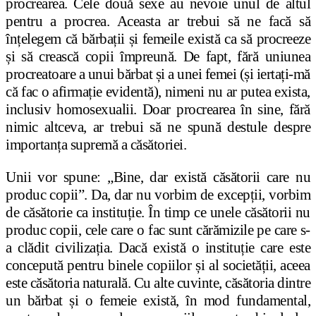
procrearea. Cele două sexe au nevoie unul de altul
pentru a procrea. Aceasta ar trebui să ne facă să
înțelegem că bărbații și femeile există ca să procreeze
și să crească copii împreună. De fapt, fără uniunea
procreatoare a unui bărbat și a unei femei (și iertați-mă
că fac o afirmație evidentă), nimeni nu ar putea exista,
inclusiv homosexualii. Doar procrearea în sine, fără
nimic altceva, ar trebui să ne spună destule despre
importanța supremă a căsătoriei.
Unii vor spune: „Bine, dar există căsătorii care nu
produc copii”. Da, dar nu vorbim de excepții, vorbim
de căsătorie ca instituție. În timp ce unele căsătorii nu
produc copii, cele care o fac sunt cărămizile pe care s-
a clădit civilizația. Dacă există o instituție care este
concepută pentru binele copiilor și al societății, aceea
este căsătoria naturală. Cu alte cuvinte, căsătoria dintre
un bărbat și o femeie există, în mod fundamental,