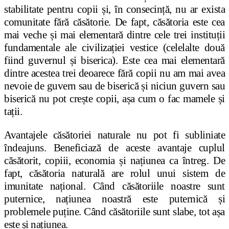
stabilitate pentru copii și, în consecință, nu ar exista
comunitate fără căsătorie. De fapt, căsătoria este cea
mai veche și mai elementară dintre cele trei instituții
fundamentale ale civilizației vestice (celelalte două
fiind guvernul și biserica). Este cea mai elementară
dintre acestea trei deoarece fără copii nu am mai avea
nevoie de guvern sau de biserică și niciun guvern sau
biserică nu pot crește copii, așa cum o fac mamele și
tații.
Avantajele căsătoriei naturale nu pot fi
subliniate
îndeajuns. Beneficiază de aceste avantaje cuplul
căsătorit, copiii, economia și națiunea ca întreg. De
fapt, căsătoria naturală are rolul unui sistem de
imunitate național. Când căsătoriile noastre sunt
puternice, națiunea noastră este puternică și
problemele puține. Când căsătoriile sunt slabe, tot așa
este și națiunea.