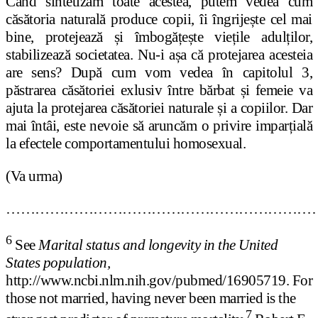
Când sintetizăm toate acestea, putem vedea cum
căsătoria naturală produce copii, îi îngrijește cel mai
bine, protejează și îmbogățește viețile adulților,
stabilizează societatea. Nu-i așa că protejarea acesteia
are sens? După cum vom vedea în capitolul 3,
păstrarea căsătoriei exlusiv între bărbat și femeie va
ajuta la protejarea căsătoriei naturale și a copiilor. Dar
mai întâi, este nevoie să aruncăm o privire imparțială
la efectele comportamentului homosexual.
(Va urma)
………………………………………………………
6
See
Marital status and longevity in the United
States population,
http://www.ncbi.nlm.nih.gov/pubmed/16905719. For
those not married, having never been married is the
7