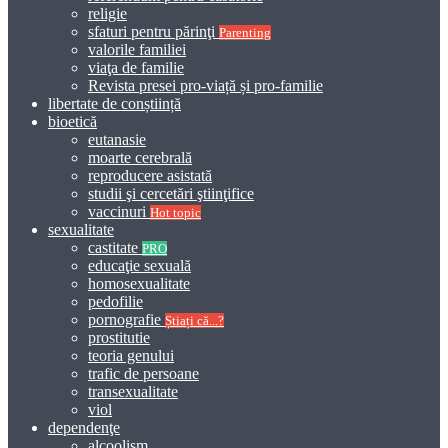
religie
sfaturi pentru părinţi
Parenting
valorile familiei
viaţa de familie
Revista presei pro-viață și pro-familie
libertate de conștiință
bioetică
eutanasie
moarte cerebrală
reproducere asistată
studii şi cercetări ştiinţifice
vaccinuri
Hot topic
sexualitate
castitate
PRO
educaţie sexuală
homosexualitate
pedofilie
pornografie
Știați că...?
prostitutie
teoria genului
trafic de persoane
transexualitate
viol
dependenţe
alcoolism