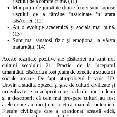
riscului de a comite crime. (11)
Mai puțin de jumătate dintre femei sunt supuse
riscului de a rămâne însărcinate în afara
căsătoriei. (12)
Au o evoluție academică și socială mai bună.
(13)
Sunt mai sănătoși fizic și emoțional la vârsta
maturității. (14)
Aceste rezultate pozitive ale căsătoriei nu sunt noi
culturii secolului 21. Practic, de la începutul
umanității, căsătoria a fost piatra de temelie a structurii
sociale umane. De fapt, atropologul britanic J.D.
Unwin a studiat optzeci și șase de culturi civilizate și
necivilizate ce au acoperit o perioadă de cinci milenii
și a descoperit că cele mai prospere culturi au fost
acelea care au menținut o etică maritală puternică.
Fiecare civilizație care a abandonat această etică,