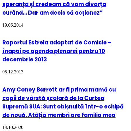
speranța și credeam că vom divorța
curând… Dar am decis să acționez”
19.06.2014
Raportul Estrela adoptat de Comisie –
înapoi pe agenda plenarei pentru 10
decembrie 2013
05.12.2013
Amy Coney Barrett ar fi prima mamă cu
copii de vârstă școlară de la Curtea
Supremă SUA: Sunt obișnuită într-o echipă
de nouă. Atâția membri are familia mea
14.10.2020