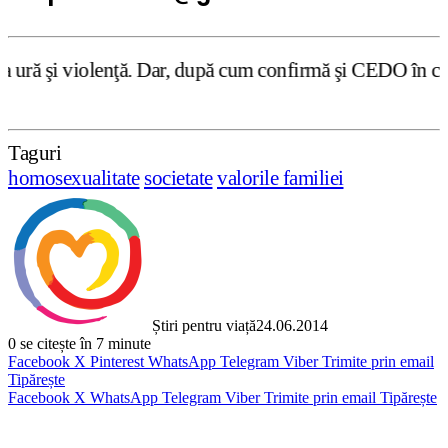
 Dar, după cum confirmă şi CEDO în cazul Handyside vs. UK
Taguri
homosexualitate
societate
valorile familiei
Știri pentru viață
24.06.2014
0
se citește în 7 minute
Facebook
X
Pinterest
WhatsApp
Telegram
Viber
Trimite prin email
Tipărește
Facebook
X
WhatsApp
Telegram
Viber
Trimite prin email
Tipărește