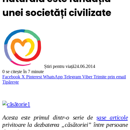
unei societăți civilizate
Știri pentru viață
24.06.2014
0
se citește în 7 minute
Facebook
X
Pinterest
WhatsApp
Telegram
Viber
Trimite prin email
Tipărește
Acesta este primul dintr-o serie de
șase articole
privitoare la dezbaterea „căsătoriei” între persoane