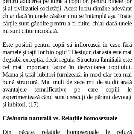
pentru
aducerea pe lume
a copiilor, pentru binele lor
și al civilizației societății. Acest lucru rămâne adevărat
chiar dacă în unele căsătorii nu se întâmplă așa. Toate
cărțile sunt gândite pentru a fi citite, chiar dacă unele
nu sunt citite niciodată.
Este posibil pentru copii să înflorească în case fără
mamele și tații lor biologici? Desigur, dar asta este mai
degrabă excepția, decât regula. Structura familială este
cel mai important factor în dezvoltarea copilului.
Mama și tatăl iubitori furnizează în mod clar cea mai
bună structură. Mai mult de zece mii de studii arată
avantajele semnificative pe care copiii le
experimentează când sunt crescuți de părinți devotați
și iubitori. (17)
Căsătoria naturală vs. Relațiile homosexuale
Din păcate, relațiile homosexuale le refuză