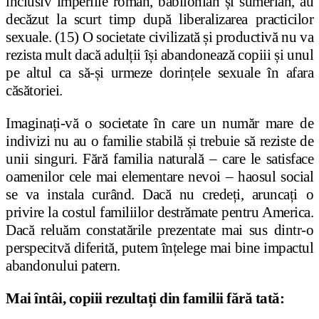
inclusiv imperiile roman, babilonian și sumerian, au
decăzut la scurt timp după liberalizarea practicilor
sexuale. (15) O societate civilizată și productivă nu va
rezista mult dacă adulții își abandonează copiii și unul
pe altul ca să-și urmeze dorințele sexuale în afara
căsătoriei.
Imaginați-vă o societate în care un număr mare de
indivizi nu au o familie stabilă și trebuie să reziste de
unii singuri. Fără familia naturală – care le satisface
oamenilor cele mai elementare nevoi – haosul social
se va instala curând. Dacă nu credeți, aruncați o
privire la costul familiilor destrămate pentru America.
Dacă reluăm
constatările prezentate mai sus dintr-o
perspecitvă diferită, putem înțelege mai bine impactul
abandonului patern.
Mai întâi, copiii rezultați din familii fără tată: