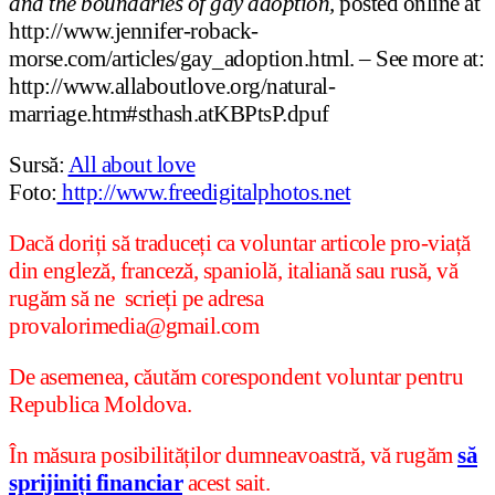
and the boundaries of gay adoption,
posted online at
http://www.jennifer-roback-
morse.com/articles/gay_adoption.html. – See more at:
http://www.allaboutlove.org/natural-
marriage.htm#sthash.atKBPtsP.dpuf
Sursă:
All about love
Foto:
http://www.freedigitalphotos.net
Dacă doriți să traduceți ca voluntar articole pro-viață
din engleză, franceză, spaniolă, italiană sau rusă, vă
rugăm să ne scrieți pe adresa
provalorimedia@gmail.com
De asemenea, căutăm corespondent voluntar pentru
Republica Moldova.
În măsura posibilităților dumneavoastră, vă rugăm
să
sprijiniți financiar
acest sait.