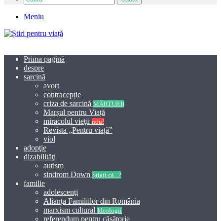
Meniu
Prima pagină
despre
sarcină
avort
contracepție
criza de sarcină
MĂRTURII
Marșul pentru Viață
miracolul vieţii
nou!
Revista „Pentru viață”
viol
adopţie
dizabilităţi
autism
sindrom Down
Știați că...?
familie
adolescenţi
Alianța Familiilor din România
marxism cultural
Ideologii
referendum pentru căsătorie