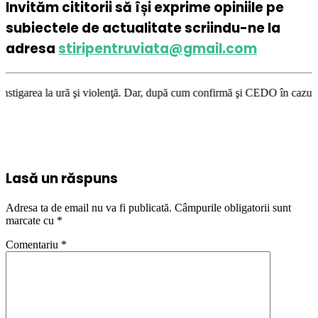
Invităm cititorii să își exprime opiniile pe
subiectele de actualitate scriindu-ne la
adresa
stiripentruviata@gmail.com
i violenţă. Dar, după cum confirmă şi CEDO în cazul Handyside vs. UK (pa
Lasă un răspuns
Adresa ta de email nu va fi publicată.
Câmpurile obligatorii sunt
marcate cu
*
Comentariu
*