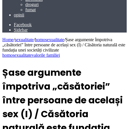
droguri
fumat
opinii
Facebook
Sidebar
Home
/
sexualitate
/
homosexualitate
/
Șase argumente împotriva
„căsătoriei” între persoane de același sex (I) / Căsătoria naturală este
fundația unei societăți civilizate
homosexualitate
valorile familiei
Șase argumente
împotriva „căsătoriei”
între persoane de același
sex (I) / Căsătoria
naturală este fundația