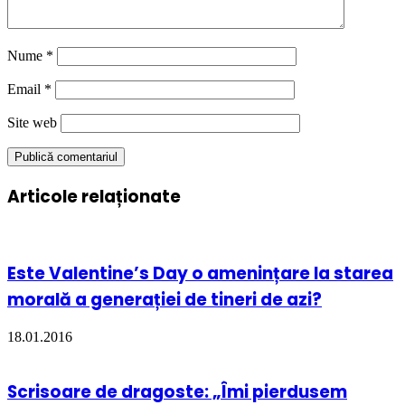
Nume
*
Email
*
Site web
Articole relaționate
Este Valentine’s Day o amenințare la starea
morală a generației de tineri de azi?
18.01.2016
Scrisoare de dragoste: „Îmi pierdusem