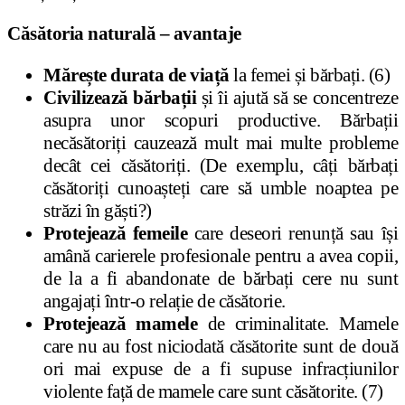
Căsătoria naturală – avantaje
Mărește durata de viață
la femei și bărbați. (6)
Civilizează bărbații
și îi ajută să se concentreze
asupra unor scopuri productive. Bărbații
necăsătoriți cauzează mult mai multe probleme
decât cei căsătoriți. (De exemplu, câți bărbați
căsătoriți cunoașteți care să umble noaptea pe
străzi în găști?)
Protejează femeile
care deseori renunță sau își
amână carierele profesionale pentru a avea copii,
de la a fi abandonate de bărbați cere nu sunt
angajați într-o relație de căsătorie
.
Protejează mamele
de criminalitate. Mamele
care nu au fost niciodată căsătorite sunt de două
ori mai expuse de a fi supuse infracțiunilor
violente față de mamele care sunt căsătorite. (7)