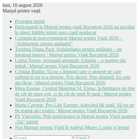
luni, 10 august 2026
Marșul pentru viață
Povestea inimii
Participanții la Marșul pentru viață București 2026 au ascultat
în direct bătăile inimii unui copil nenăscut
Comunicat post-eveniment Marșul pentru Viață 2026 –
„Solidaritate pentru amândoi”
Teodora Diana Paul: Solidaritatea pentru amândoi – pe
înțelesul tuturor / Marșul pentru Viață București 2026
Larisa Negru, persoană adoptată: Adopția – o naștere din
inimă / Marșul pentru Viață București 2026
Cristian Budău: Să nu o împingi spre o alegere pe care
sufletul ei nu și-o dorește. Prin tăcere. Prin distanță. Eu asta
am făcut / Marșul pentru Viață București 2026
Mara Epuraș, Centrul Maternal Sf. Elena: Schimbarea nu ține
de cât de mare ești, ci de cât de mult îți pasă / Marșul pentru
Viață București 2026
Maria Czernin, Pro-Life Europe: Adevărul dă viață. Să nu ne
fie teamă să-l rostim / Marșul pentru Viață București 2026
PS Vincențiu: Prin participarea la Marșul pentru Viață spunem
„Da” iubirii
Noi Marșuri pentru Viață în județul Mureș: Luduș și Iernut
Caută