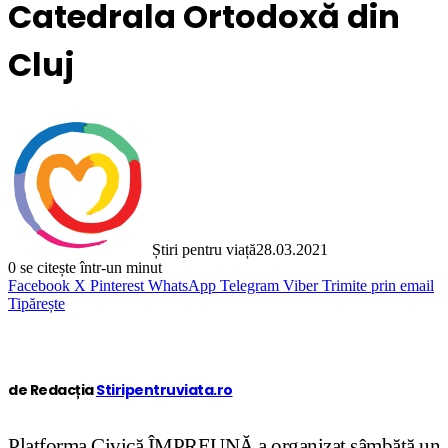
Catedrala Ortodoxă din
Cluj
Știri pentru viață
28.03.2021
0
se citește într-un minut
Facebook
X
Pinterest
WhatsApp
Telegram
Viber
Trimite prin email
Tipărește
de Redacția
Stiripentruviata.ro
Platforma Civică ÎMPREUNĂ a organizat sâmbătă un