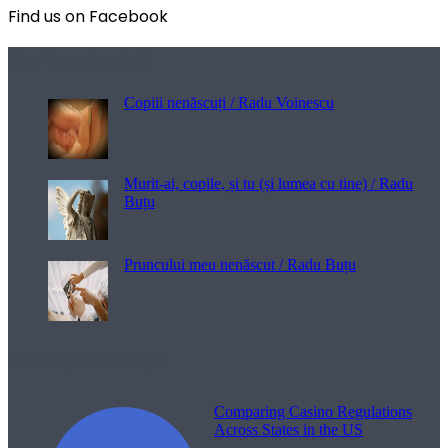
Find us on Facebook
Poezii pentru viață
Copiii nenăscuți / Radu Voinescu
Murit-ai, copile, și tu (și lumea cu tine) / Radu
Buțu
Pruncului meu nenăscut / Radu Buțu
Melodii pentru viață
Comparing Casino Regulations
Across States in the US