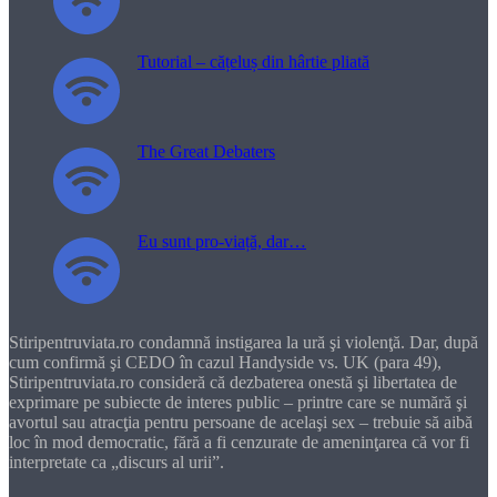
Tutorial – cățeluș din hârtie pliată
The Great Debaters
Eu sunt pro-viață, dar…
Stiripentruviata.ro condamnă instigarea la ură şi violenţă. Dar, după
cum confirmă şi CEDO în cazul Handyside vs. UK (para 49),
Stiripentruviata.ro consideră că dezbaterea onestă şi libertatea de
exprimare pe subiecte de interes public – printre care se numără şi
avortul sau atracţia pentru persoane de acelaşi sex – trebuie să aibă
loc în mod democratic, fără a fi cenzurate de ameninţarea că vor fi
interpretate ca „discurs al urii”.