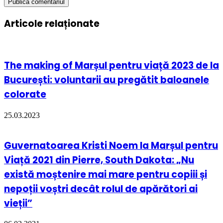
Articole relaționate
The making of Marșul pentru viață 2023 de la
București: voluntarii au pregătit baloanele
colorate
25.03.2023
Guvernatoarea Kristi Noem la Marșul pentru
Viață 2021 din Pierre, South Dakota: „Nu
există moștenire mai mare pentru copiii și
nepoții voștri decât rolul de apărători ai
vieții”