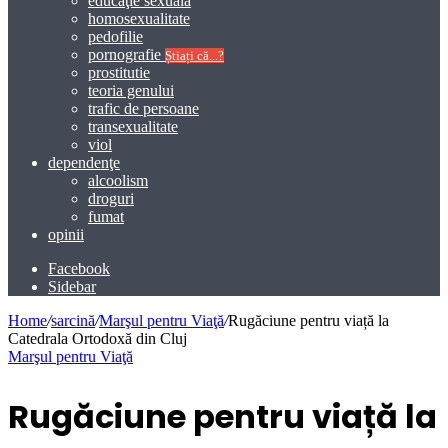
educaţie sexuală
homosexualitate
pedofilie
pornografie
Știați că...?
prostitutie
teoria genului
trafic de persoane
transexualitate
viol
dependenţe
alcoolism
droguri
fumat
opinii
Facebook
Sidebar
Home
/
sarcină
/
Marşul pentru Viaţă
/
Rugăciune pentru viață la
Catedrala Ortodoxă din Cluj
Marşul pentru Viaţă
Rugăciune pentru viață la