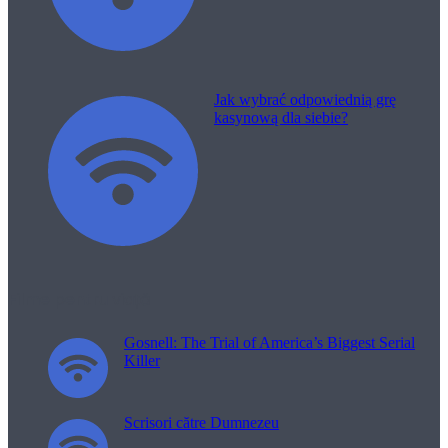
Jak wybrać odpowiednią grę
kasynową dla siebie?
Filme pentru viață
Gosnell: The Trial of America’s Biggest Serial
Killer
Scrisori către Dumnezeu