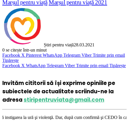
Marșul pentru viață
Marșul pentru viață 2021
Știri pentru viață
28.03.2021
0
se citește într-un minut
Facebook
X
Pinterest
WhatsApp
Telegram
Viber
Trimite prin email
Tipărește
Facebook
X
WhatsApp
Telegram
Viber
Trimite prin email
Tipărește
Invităm cititorii să își exprime opiniile pe
subiectele de actualitate scriindu-ne la
adresa
stiripentruviata@gmail.com
 violenţă. Dar, după cum confirmă şi CEDO în cazul Handyside vs. UK (par