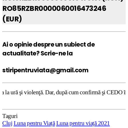
RO85RZBR0000060016473246
(EUR)
Ai o opinie despre un subiect de
actualitate? Scrie-ne la
stiripentruviata@gmail.com
Dar, după cum confirmă şi CEDO în cazul Handyside vs. UK 
Taguri
Cluj
Luna pentru Viață
Luna pentru viață 2021