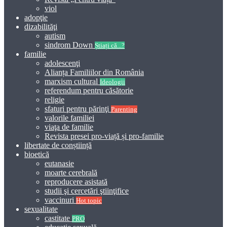
viol
adopţie
dizabilităţi
autism
sindrom Down
Știați că...?
familie
adolescenţi
Alianța Familiilor din România
marxism cultural
Ideologii
referendum pentru căsătorie
religie
sfaturi pentru părinţi
Parenting
valorile familiei
viaţa de familie
Revista presei pro-viață și pro-familie
libertate de conștiință
bioetică
eutanasie
moarte cerebrală
reproducere asistată
studii şi cercetări ştiinţifice
vaccinuri
Hot topic
sexualitate
castitate
PRO