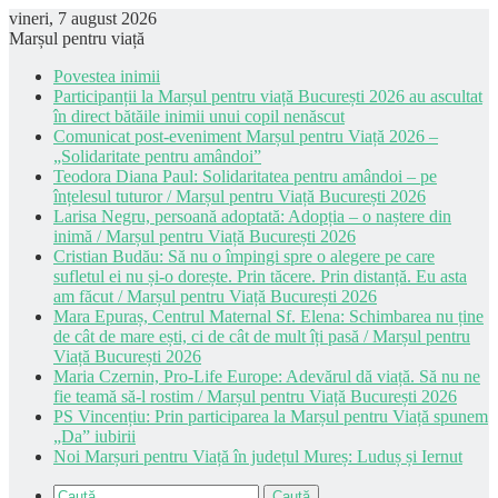
vineri, 7 august 2026
Marșul pentru viață
Povestea inimii
Participanții la Marșul pentru viață București 2026 au ascultat
în direct bătăile inimii unui copil nenăscut
Comunicat post-eveniment Marșul pentru Viață 2026 –
„Solidaritate pentru amândoi”
Teodora Diana Paul: Solidaritatea pentru amândoi – pe
înțelesul tuturor / Marșul pentru Viață București 2026
Larisa Negru, persoană adoptată: Adopția – o naștere din
inimă / Marșul pentru Viață București 2026
Cristian Budău: Să nu o împingi spre o alegere pe care
sufletul ei nu și-o dorește. Prin tăcere. Prin distanță. Eu asta
am făcut / Marșul pentru Viață București 2026
Mara Epuraș, Centrul Maternal Sf. Elena: Schimbarea nu ține
de cât de mare ești, ci de cât de mult îți pasă / Marșul pentru
Viață București 2026
Maria Czernin, Pro-Life Europe: Adevărul dă viață. Să nu ne
fie teamă să-l rostim / Marșul pentru Viață București 2026
PS Vincențiu: Prin participarea la Marșul pentru Viață spunem
„Da” iubirii
Noi Marșuri pentru Viață în județul Mureș: Luduș și Iernut
Caută