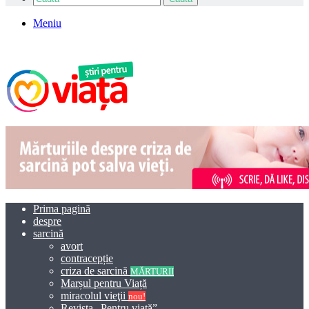
Meniu
Prima pagină
despre
sarcină
avort
contracepție
criza de sarcină
MĂRTURII
Marșul pentru Viață
miracolul vieţii
nou!
Revista „Pentru viață”