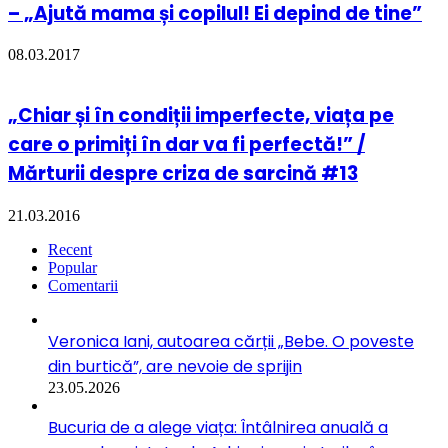
– „Ajută mama și copilul! Ei depind de tine”
08.03.2017
„Chiar și în condiții imperfecte, viața pe
care o primiți în dar va fi perfectă!” /
Mărturii despre criza de sarcină #13
21.03.2016
Recent
Popular
Comentarii
Veronica Iani, autoarea cărții „Bebe. O poveste
din burtică”, are nevoie de sprijin
23.05.2026
Bucuria de a alege viața: Întâlnirea anuală a