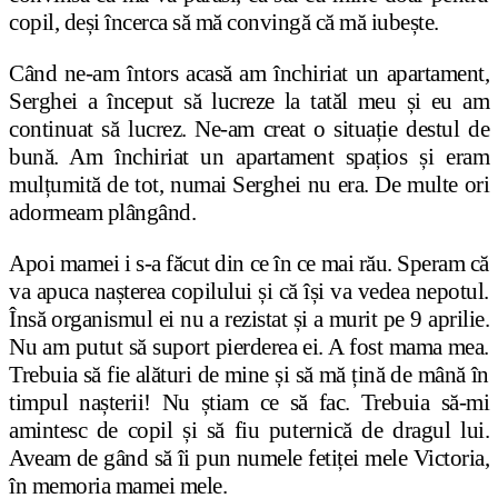
copil, deși încerca să mă convingă că mă iubește.
Când ne-am întors acasă am închiriat un apartament,
Serghei a început să lucreze la tatăl meu și eu am
continuat să lucrez. Ne-am creat o situație destul de
bună. Am închiriat un apartament spațios și eram
mulțumită de tot, numai Serghei nu era. De multe ori
adormeam plângând.
Apoi mamei i s-a făcut din ce în ce mai rău. Speram că
va apuca nașterea copilului și că își va vedea nepotul.
Însă organismul ei nu a rezistat și a murit pe 9 aprilie.
Nu am putut să suport pierderea ei. A fost mama mea.
Trebuia să fie alături de mine și să mă țină de mână în
timpul nașterii! Nu știam ce să fac. Trebuia să-mi
amintesc de copil și să fiu puternică de dragul lui.
Aveam de gând să îi pun numele fetiței mele Victoria,
în memoria mamei mele.