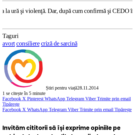
ţă. Dar, după cum confirmă şi CEDO în cazul Handyside vs.
Taguri
avort
consiliere
criză de sarcină
Știri pentru viață
28.11.2014
1
se citește în 5 minute
Facebook
X
Pinterest
WhatsApp
Telegram
Viber
Trimite prin email
Tipărește
Facebook
X
WhatsApp
Telegram
Viber
Trimite prin email
Tipărește
Invităm cititorii să își exprime opiniile pe