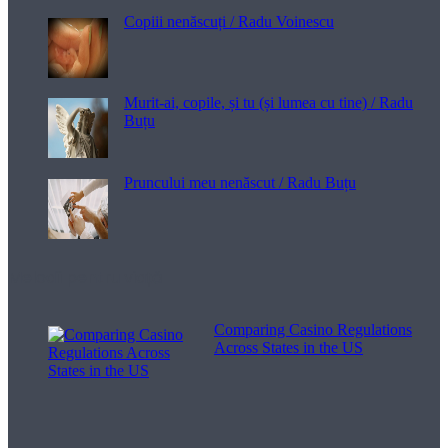
Copiii nenăscuți / Radu Voinescu
Murit-ai, copile, și tu (și lumea cu tine) / Radu
Buțu
Pruncului meu nenăscut / Radu Buțu
Melodii pentru viață
Comparing Casino Regulations
Across States in the US