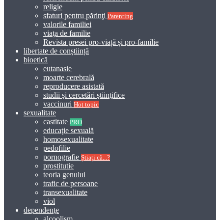
religie
sfaturi pentru părinţi
Parenting
valorile familiei
viaţa de familie
Revista presei pro-viață și pro-familie
libertate de conștiință
bioetică
eutanasie
moarte cerebrală
reproducere asistată
studii şi cercetări ştiinţifice
vaccinuri
Hot topic
sexualitate
castitate
PRO
educaţie sexuală
homosexualitate
pedofilie
pornografie
Știați că...?
prostitutie
teoria genului
trafic de persoane
transexualitate
viol
dependenţe
alcoolism