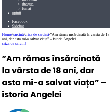
droguri
fumat
opinii
Facebook
Sidebar
Home
/
sarcină
/
criza de sarcină
/
”Am rămas însărcinată la vârsta de 18
ani, dar asta mi-a salvat viața” – istoria Angelei
criza de sarcină
”Am rămas însărcinată
la vârsta de 18 ani, dar
asta mi-a salvat viața” –
istoria Angelei