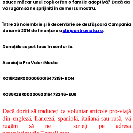
aduce măcar unui copil orfan o familie adoptivă? Dacă da,
vă rugăm să ne sprijiniți în demersul nostru.
Între 26 noiembrie și 6 decembrie se desfășoară Campania
de iarnă 2014 de finanțare a
stiripentruviata.ro
.
Donațiile se pot face în conturile:
Asociația Pro Valori Media
RO18RZBR0000060016473191- RON
RO85RZBR0000060016473246- EUR
Dacă doriți să traduceți ca voluntar articole pro-viață
din engleză, franceză, spaniolă, italiană sau rusă, vă
rugăm să ne scrieți pe adresa