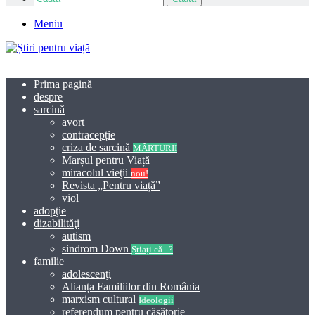
Meniu
Prima pagină
despre
sarcină
avort
contracepție
criza de sarcină
MĂRTURII
Marșul pentru Viață
miracolul vieţii
nou!
Revista „Pentru viață”
viol
adopţie
dizabilităţi
autism
sindrom Down
Știați că...?
familie
adolescenţi
Alianța Familiilor din România
marxism cultural
Ideologii
referendum pentru căsătorie