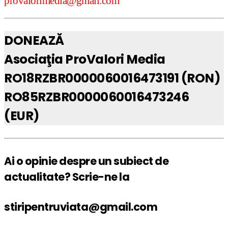
provalorimedia@gmail.com
DONEAZĂ
Asociaţia ProValori Media
RO18RZBR0000060016473191 (RON)
RO85RZBR0000060016473246
(EUR)
Ai o opinie despre un subiect de
actualitate? Scrie-ne la
stiripentruviata@gmail.com