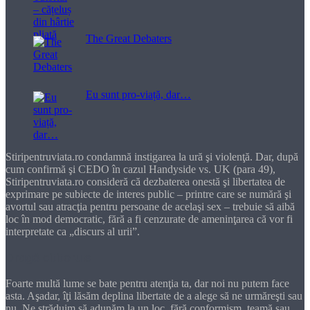
The Great Debaters
Eu sunt pro-viață, dar…
Stiripentruviata.ro condamnă instigarea la ură şi violenţă. Dar, după
cum confirmă şi CEDO în cazul Handyside vs. UK (para 49),
Stiripentruviata.ro consideră că dezbaterea onestă şi libertatea de
exprimare pe subiecte de interes public – printre care se numără şi
avortul sau atracţia pentru persoane de acelaşi sex – trebuie să aibă
loc în mod democratic, fără a fi cenzurate de ameninţarea că vor fi
interpretate ca „discurs al urii”.
Dragă cititorule
Foarte multă lume se bate pentru atenţia ta, dar noi nu putem face
asta. Aşadar, îţi lăsăm deplina libertate de a alege să ne urmăreşti sau
nu. Ne străduim să adunăm la un loc, fără conformism, teamă sau