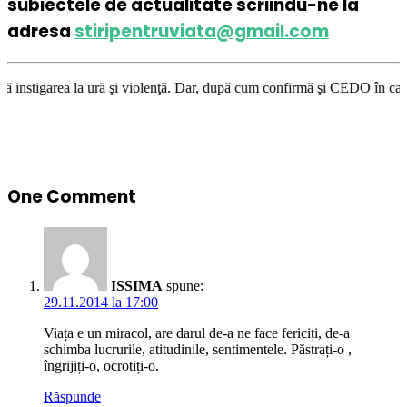
subiectele de actualitate scriindu-ne la
adresa
stiripentruviata@gmail.com
ă şi violenţă. Dar, după cum confirmă şi CEDO în cazul Handyside vs. UK 
One Comment
ISSIMA
spune:
29.11.2014 la 17:00
Viața e un miracol, are darul de-a ne face fericiți, de-a
schimba lucrurile, atitudinile, sentimentele. Păstrați-o ,
îngrijiți-o, ocrotiți-o.
Răspunde