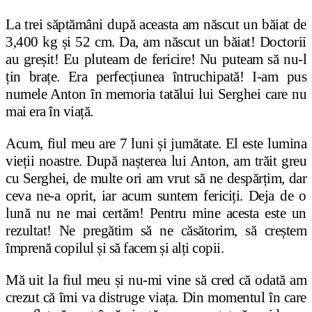
La trei săptămâni după aceasta am născut un băiat de
3,400 kg și 52 cm. Da, am născut un băiat! Doctorii
au greșit! Eu pluteam de fericire! Nu puteam să nu-l
țin brațe. Era perfecțiunea întruchipată! I-am pus
numele Anton în memoria tatălui lui Serghei care nu
mai era în viață.
Acum, fiul meu are 7 luni și jumătate. El este lumina
vieții noastre. După nașterea lui Anton, am trăit greu
cu Serghei, de multe ori am vrut să ne despărțim, dar
ceva ne-a oprit, iar acum suntem fericiți. Deja de o
lună nu ne mai certăm! Pentru mine acesta este un
rezultat! Ne pregătim să ne căsătorim, să creștem
împrenă copilul și să facem și alți copii.
Mă uit la fiul meu și nu-mi vine să cred că odată am
crezut că îmi va distruge viața. Din momentul în care