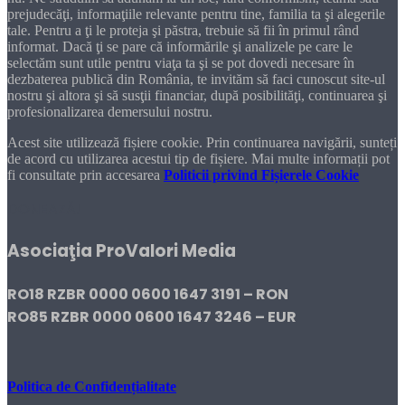
prejudecăţi, informaţiile relevante pentru tine, familia ta şi alegerile
tale. Pentru a ţi le proteja şi păstra, trebuie să fii în primul rând
informat. Dacă ţi se pare că informările şi analizele pe care le
selectăm sunt utile pentru viaţa ta şi se pot dovedi necesare în
dezbaterea publică din România, te invităm să faci cunoscut site-ul
nostru şi altora şi să susţii financiar, după posibilităţi, continuarea şi
profesionalizarea demersului nostru.
Acest site utilizează fișiere cookie. Prin continuarea navigării, sunteți
de acord cu utilizarea acestui tip de fișiere. Mai multe informații pot
fi consultate prin accesarea
Politicii privind Fișierele Cookie
DONEAZĂ!
Asociaţia ProValori Media
RO18 RZBR 0000 0600 1647 3191 – RON
RO85 RZBR 0000 0600 1647 3246 – EUR
Politica de Confidențialitate