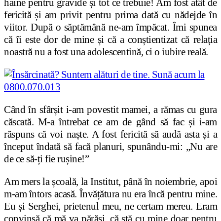
haine pentru gravide și tot ce trebuie! Am fost atât de
fericită și am privit pentru prima dată cu nădejde în
viitor. După o săptămână ne-am împăcat. Îmi spunea
că îi este dor de mine și că a conștientizat că relația
noastră nu a fost una adolescentină, ci o iubire reală.
Când în sfârșit i-am povestit mamei, a rămas cu gura
căscată. M-a întrebat ce am de gând să fac și i-am
răspuns că voi naște. A fost fericită să audă asta și a
început îndată să facă planuri, spunându-mi: „Nu are
de ce să-ți fie rușine!”
Am mers la școală, la Institut, până în noiembrie, apoi
m-am întors acasă. Învățătura nu era încă pentru mine.
Eu și Serghei, prietenul meu, ne certam mereu. Eram
convinsă că mă va părăsi, că stă cu mine doar pentru