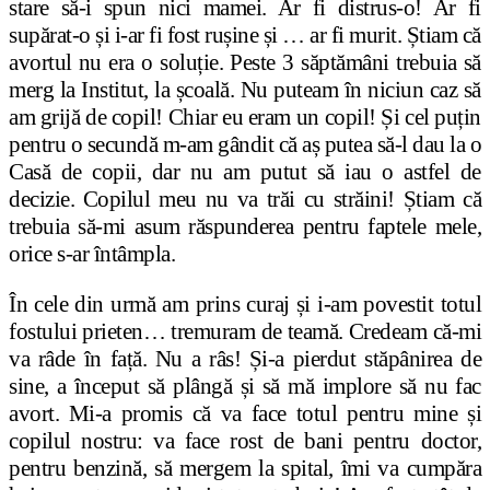
stare să-i spun nici mamei. Ar fi distrus-o! Ar fi
supărat-o și i-ar fi fost rușine și … ar fi murit. Știam că
avortul nu era o soluție. Peste 3 săptămâni trebuia să
merg la Institut, la școală. Nu puteam în niciun caz să
am grijă de copil! Chiar eu eram un copil! Și cel puțin
pentru o secundă m-am gândit că aș putea să-l dau la o
Casă de copii, dar nu am putut să iau o astfel de
decizie. Copilul meu nu va trăi cu străini! Știam că
trebuia să-mi asum răspunderea pentru faptele mele,
orice s-ar întâmpla.
În cele din urmă am prins curaj și i-am povestit totul
fostului prieten… tremuram de teamă. Credeam că-mi
va râde în față. Nu a râs! Și-a pierdut stăpânirea de
sine, a început să plângă și să mă implore să nu fac
avort. Mi-a promis că va face totul pentru mine și
copilul nostru: va face rost de bani pentru doctor,
pentru benzină, să mergem la spital, îmi va cumpăra