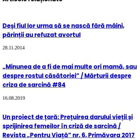
Deși fiul lor urma să se nască fără mâini,
părinții au refuzat avortul
28.11.2014
„Minunea de a fi de mai multe ori mamă, sau
despre rostul căsătoriei” / Mărturii despre
criza de sarcină #84
16.08.2019
Un proiect de țară: Prețuirea darului vieții și
sprijinirea femeilor în criză de sarcină /
Revista „Pentru Viață” nr. 6, Primăvara 2017