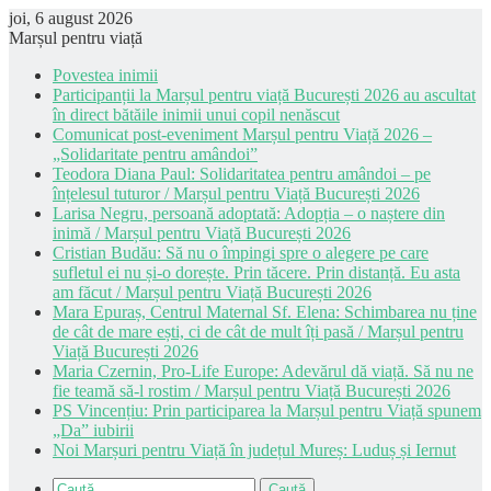
joi, 6 august 2026
Marșul pentru viață
Povestea inimii
Participanții la Marșul pentru viață București 2026 au ascultat
în direct bătăile inimii unui copil nenăscut
Comunicat post-eveniment Marșul pentru Viață 2026 –
„Solidaritate pentru amândoi”
Teodora Diana Paul: Solidaritatea pentru amândoi – pe
înțelesul tuturor / Marșul pentru Viață București 2026
Larisa Negru, persoană adoptată: Adopția – o naștere din
inimă / Marșul pentru Viață București 2026
Cristian Budău: Să nu o împingi spre o alegere pe care
sufletul ei nu și-o dorește. Prin tăcere. Prin distanță. Eu asta
am făcut / Marșul pentru Viață București 2026
Mara Epuraș, Centrul Maternal Sf. Elena: Schimbarea nu ține
de cât de mare ești, ci de cât de mult îți pasă / Marșul pentru
Viață București 2026
Maria Czernin, Pro-Life Europe: Adevărul dă viață. Să nu ne
fie teamă să-l rostim / Marșul pentru Viață București 2026
PS Vincențiu: Prin participarea la Marșul pentru Viață spunem
„Da” iubirii
Noi Marșuri pentru Viață în județul Mureș: Luduș și Iernut
Caută