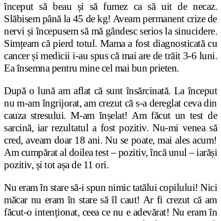
început să beau și să fumez ca să uit de necaz.
Slăbisem până la 45 de kg! Aveam permanent crize de
nervi și începusem să mă gândesc serios la sinucidere.
Simțeam că pierd totul. Mama a fost diagnosticată cu
cancer și medicii i-au spus că mai are de trăit 3-6 luni.
Ea însemna pentru mine cel mai bun prieten.
După o lună am aflat că sunt însărcinată. La început
nu m-am îngrijorat, am crezut că s-a dereglat ceva din
cauza stresului. M-am înșelat! Am făcut un test de
sarcină, iar rezultatul a fost pozitiv. Nu-mi venea să
cred, aveam doar 18 ani. Nu se poate, mai ales acum!
Am cumpărat al doilea test – pozitiv, încă unul – iarăși
pozitiv, și tot așa de 11 ori.
Nu eram în stare să-i spun nimic tatălui copilului! Nici
măcar nu eram în stare să îl caut! Ar fi crezut că am
făcut-o intenționat, ceea ce nu e adevărat! Nu eram în