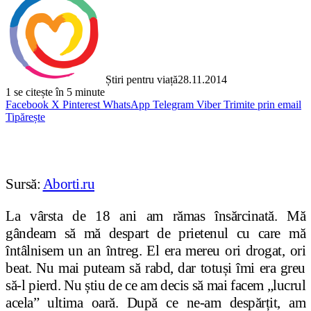
Știri pentru viață
28.11.2014
1
se citește în 5 minute
Facebook
X
Pinterest
WhatsApp
Telegram
Viber
Trimite prin email
Tipărește
Sursă:
Aborti.ru
La vârsta de 18 ani am rămas însărcinată. Mă
gândeam să mă despart de prietenul cu care mă
întâlnisem un an întreg. El era mereu ori drogat, ori
beat. Nu mai puteam să rabd, dar totuși îmi era greu
să-l pierd. Nu știu de ce am decis să mai facem „lucrul
acela” ultima oară. După ce ne-am despărțit, am