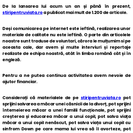
De la lansarea lui acum un an și până în prezent,
stiripentruviata.ro
a publicat mai mult de 1.200 de articole.
Deși comunicarea pe internet este ieftină, realizarea unor
materiale de calitate nu este ieftină. O parte din articolele
noastre sunt traduse de voluntari, cărora le mulțumim si pe
aceasta cale, dar avem și multe interviuri și reportaje
realizate de echipa noastră, atât în limba română cât și în
engleză.
Pentru a ne putea continua activitatea avem nevoie de
ajutor financiar.
Considerați că materialele de pe
stiripentruviata.ro
pot
sprijini salvarea a măcar unei căsnicii de la divorț, pot sprijini
întemeierea măcar a unei familii funcționale, pot sprijini
creșterea și educarea măcar a unui copil, pot salva viața
măcar a unui copil nenăscut, pot salva viața unui copil cu
sinfrom Down pe care mama lui vrea să îl avorteze, pot