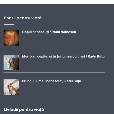
Poezii pentru viață
Copiii nenăscuți / Radu Voinescu
Murit-ai, copile, și tu (și lumea cu tine) / Radu Buțu
Pruncului meu nenăscut / Radu Buțu
Melodii pentru viață