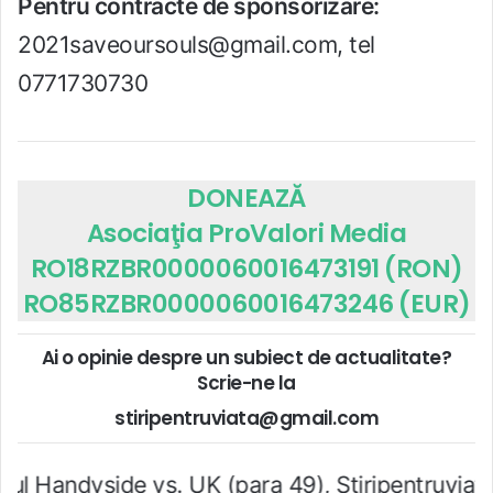
Pentru contracte de sponsorizare:
2021saveoursouls@gmail.com, tel
0771730730
DONEAZĂ
Asociaţia ProValori Media
RO18RZBR0000060016473191 (RON)
RO85RZBR0000060016473246 (EUR)
Ai o opinie despre un subiect de actualitate?
Scrie-ne la
stiripentruviata@gmail.com
s. UK (para 49), Stiripentruviata.ro consideră 