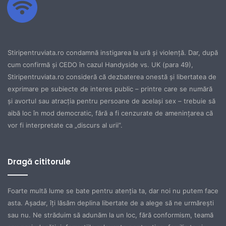
Stiripentruviata.ro condamnă instigarea la ură şi violenţă. Dar, după
cum confirmă şi CEDO în cazul Handyside vs. UK (para 49),
Stiripentruviata.ro consideră că dezbaterea onestă şi libertatea de
exprimare pe subiecte de interes public – printre care se numără
şi avortul sau atracţia pentru persoane de acelaşi sex – trebuie să
aibă loc în mod democratic, fără a fi cenzurate de ameninţarea că
vor fi interpretate ca „discurs al urii”.
Dragă cititorule
Foarte multă lume se bate pentru atenţia ta, dar noi nu putem face
asta. Aşadar, îţi lăsăm deplina libertate de a alege să ne urmăreşti
sau nu. Ne străduim să adunăm la un loc, fără conformism, teamă