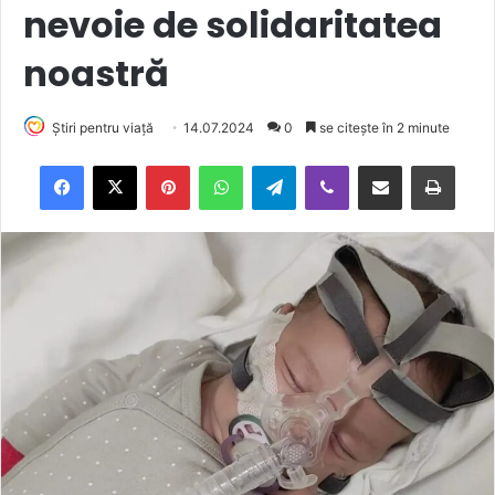
nevoie de solidaritatea
noastră
Știri pentru viață
14.07.2024
0
se citește în 2 minute
Facebook
X
Pinterest
WhatsApp
Telegram
Viber
Trimite prin email
Tipărește