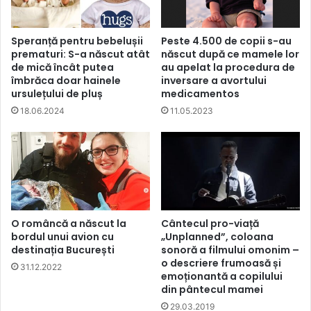
Speranță pentru bebelușii
Peste 4.500 de copii s-au
prematuri: S-a născut atât
născut după ce mamele lor
de mică încât putea
au apelat la procedura de
îmbrăca doar hainele
inversare a avortului
ursulețului de pluș
medicamentos
18.06.2024
11.05.2023
O româncă a născut la
Cântecul pro-viață
bordul unui avion cu
„Unplanned”, coloana
destinația București
sonoră a filmului omonim –
o descriere frumoasă și
31.12.2022
emoționantă a copilului
din pântecul mamei
29.03.2019