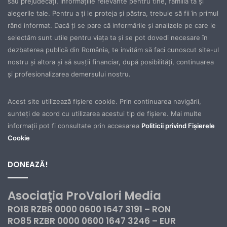
sau prejudecăţi, informaţiile relevante pentru tine, familia ta şi
alegerile tale. Pentru a ţi le proteja şi păstra, trebuie să fii în primul
rând informat. Dacă ţi se pare că informările şi analizele pe care le
selectăm sunt utile pentru viaţa ta şi se pot dovedi necesare în
dezbaterea publică din România, te invităm să faci cunoscut site-ul
nostru şi altora şi să susţii financiar, după posibilităţi, continuarea
şi profesionalizarea demersului nostru.
Acest site utilizează fișiere cookie. Prin continuarea navigării,
sunteți de acord cu utilizarea acestui tip de fișiere. Mai multe
informații pot fi consultate prin accesarea
Politicii privind Fișierele
Cookie
DONEAZĂ!
Asociaţia ProValori Media
RO18 RZBR 0000 0600 1647 3191 – RON
RO85 RZBR 0000 0600 1647 3246 – EUR