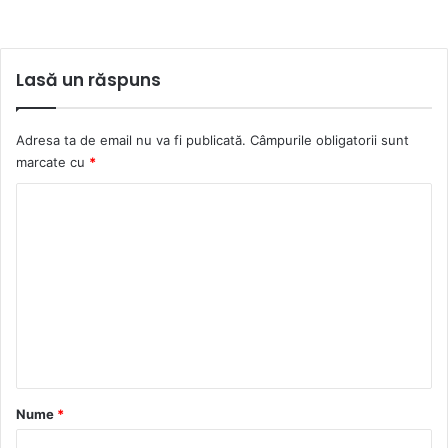
Lasă un răspuns
Adresa ta de email nu va fi publicată.
Câmpurile obligatorii sunt
marcate cu
*
C
o
m
e
n
t
a
r
Nume
*
i