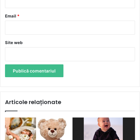
u
*
Email
*
Site web
Articole relaționate