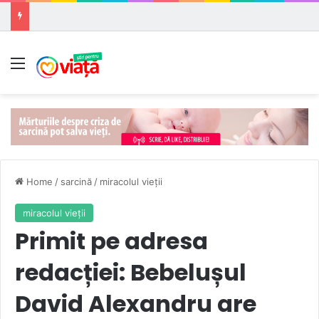
Meniu
Home
/
sarcină
/
miracolul vieţii
miracolul vieţii
Primit pe adresa
redacției: Bebelușul
David Alexandru are