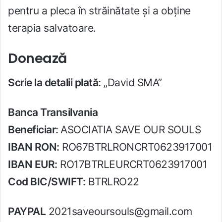
pentru a pleca în străinătate și a obține
terapia salvatoare.
Donează
Scrie la detalii plată:
„David SMA”
Banca Transilvania
Beneficiar:
ASOCIATIA SAVE OUR SOULS
IBAN RON:
RO67BTRLRONCRT0623917001
IBAN EUR:
RO17BTRLEURCRT0623917001
Cod BIC/SWIFT:
BTRLRO22
PAYPAL
2021saveoursouls@gmail.com