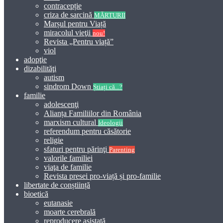
contracepție
criza de sarcină
MĂRTURII
Marșul pentru Viață
miracolul vieţii
nou!
Revista „Pentru viață”
viol
adopţie
dizabilităţi
autism
sindrom Down
Știați că...?
familie
adolescenţi
Alianța Familiilor din România
marxism cultural
Ideologii
referendum pentru căsătorie
religie
sfaturi pentru părinţi
Parenting
valorile familiei
viaţa de familie
Revista presei pro-viață și pro-familie
libertate de conștiință
bioetică
eutanasie
moarte cerebrală
reproducere asistată