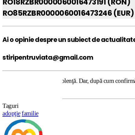
RO18RZBR0000060016473191 (RON)
RO85RZBR0000060016473246 (EUR)
Ai o opinie despre un subiect de actualitat
stiripentruviata@gmail.com
a ură şi violenţă. Dar, după cum confirmă şi CEDO în cazu
Taguri
adopţie
familie