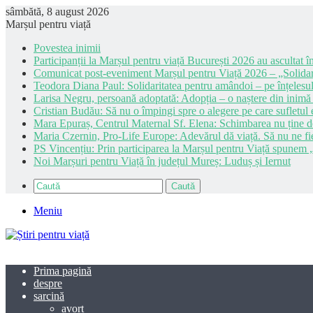
sâmbătă, 8 august 2026
Marșul pentru viață
Povestea inimii
Participanții la Marșul pentru viață București 2026 au ascultat în
Comunicat post-eveniment Marșul pentru Viață 2026 – „Solidar
Teodora Diana Paul: Solidaritatea pentru amândoi – pe înțelesul
Larisa Negru, persoană adoptată: Adopția – o naștere din inimă
Cristian Budău: Să nu o împingi spre o alegere pe care sufletul e
Mara Epuraș, Centrul Maternal Sf. Elena: Schimbarea nu ține de 
Maria Czernin, Pro-Life Europe: Adevărul dă viață. Să nu ne fi
PS Vincențiu: Prin participarea la Marșul pentru Viață spunem „
Noi Marșuri pentru Viață în județul Mureș: Luduș și Iernut
Caută
Meniu
Prima pagină
despre
sarcină
avort