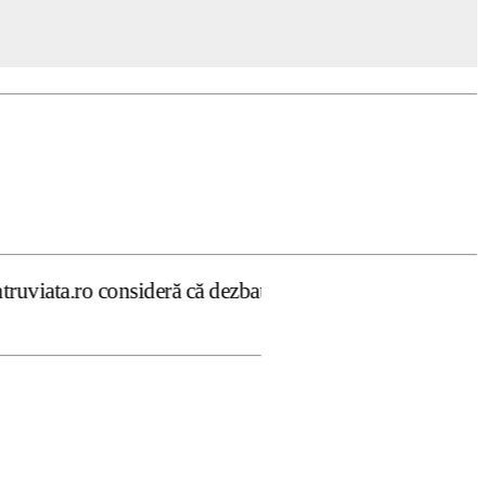
ră că dezbaterea onestă şi libertatea de exprimare pe sub