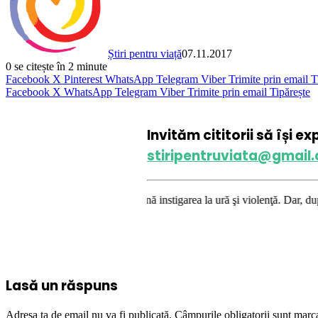
Știri pentru viață
07.11.2017
0
se citește în 2 minute
Facebook
X
Pinterest
WhatsApp
Telegram
Viber
Trimite prin email
T
Facebook
X
WhatsApp
Telegram
Viber
Trimite prin email
Tipărește
Invităm cititorii să își e
stiripentruviata@gmail
uviata.ro condamnă instigarea la ură şi violenţă. Dar, după cum confirmă
Lasă un răspuns
Adresa ta de email nu va fi publicată.
Câmpurile obligatorii sunt marc