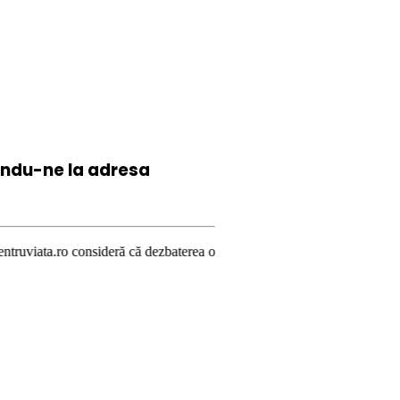
iindu-ne la
adresa
eră că dezbaterea onestă şi libertatea de exprimare pe subiecte de inter