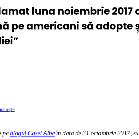
lamat luna noiembrie 2017 
nă pe americani să adopte și
iei”
ipărește
e pe
blogul Casei Albe
în data de 31 octombrie 2017, s