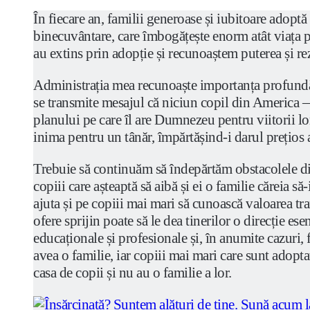
În fiecare an, familii generoase și iubitoare adoptă 
binecuvântare, care îmbogățește enorm atât viața păr
au extins prin adopție și recunoaștem puterea și re
Administrația mea recunoaște importanța profundă a
se transmite mesajul că niciun copil din America — 
planului pe care îl are Dumnezeu pentru viitorii lor
inima pentru un tânăr, împărtășind-i darul prețios al
Trebuie să continuăm să îndepărtăm obstacolele din 
copiii care așteaptă să aibă și ei o familie căreia 
ajuta și pe copiii mai mari să cunoască valoarea tra
ofere sprijin poate să le dea tinerilor o direcție es
educaționale și profesionale și, în anumite cazuri,
avea o familie, iar copiii mai mari care sunt adopta
casa de copii și nu au o familie a lor.