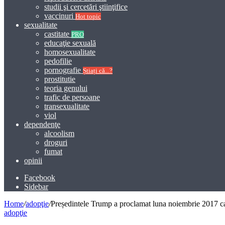
studii şi cercetări ştiinţifice
vaccinuri
Hot topic
sexualitate
castitate
PRO
educaţie sexuală
homosexualitate
pedofilie
pornografie
Știați că...?
prostitutie
teoria genului
trafic de persoane
transexualitate
viol
dependenţe
alcoolism
droguri
fumat
opinii
Facebook
Sidebar
Home
/
adopţie
/
Președintele Trump a proclamat luna noiembrie 2017 ca 
adopţie