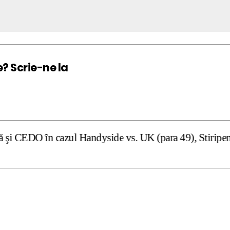
e? Scrie-ne la
l Handyside vs. UK (para 49), Stiripentruviata.ro conside