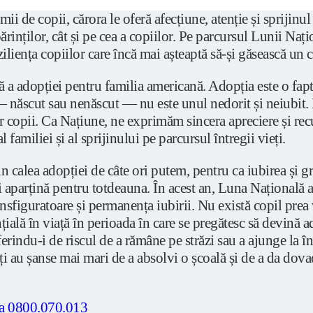
mii de copii, cărora le oferă afecțiune, atenție și sprijin
inților, cât și pe cea a copiilor. Pe parcursul Lunii Nați
ziliența copiilor care încă mai așteaptă să-și găsească un
 adopției pentru familia americană. Adopția este o faptă 
născut sau nenăscut — nu este unul nedorit și neiubit. Păr
 copii. Ca Națiune, ne exprimăm sincera apreciere și recun
 familiei și al sprijinului pe parcursul întregii vieți.
calea adopției de câte ori putem, pentru ca iubirea și grij
să-i aparțină pentru totdeauna. În acest an, Luna Națională
nsfiguratoare și permanența iubirii. Nu există copil prea v
ențială în viață în perioada în care se pregătesc să devină a
 ferindu-i de riscul de a rămâne pe străzi sau a ajunge la
ți au șanse mai mari de a absolvi o școală și de a da dovad