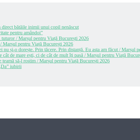
 direct bătăile inimii unui copil nenăscut
itate pentru amândoi”
 tuturor / Marșul pentru Viață București 2026
 / Marșul pentru Viață București 2026
i nu și-o dorește. Prin tăcere. Prin distanță. Eu asta am făcut / Marșul
cât de mare ești, ci de cât de mult îți pasă / Marșul pentru Viață Bucur
e teamă să-l rostim / Marșul pentru Viață București 2026
Da” iubirii