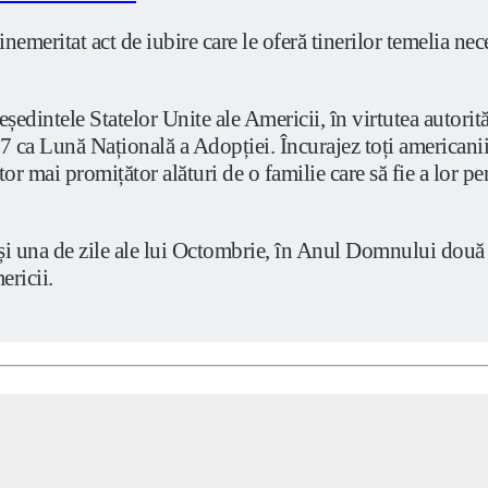
emeritat act de iubire care le oferă tinerilor temelia nece
Statelor Unite ale Americii, în virtutea autorității c
 ca Lună Națională a Adopției. Încurajez toți americanii 
r mai promițător alături de o familie care să fie a lor pen
na de zile ale lui Octombrie, în Anul Domnului două mii
ericii.