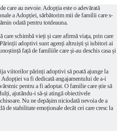
ul de care au nevoie. Adopția este o adevărată
onale a Adopției, sărbătorim mii de familii care s-
 cămin odată pentru totdeauna.
care schimbă vieți și care afirmă viața, prin care
inții adoptivi sunt agenți altruiști și iubitori ai
oștință față de familiile care și-au deschis casa și
a viitorilor părinți adoptivi să poată ajunge la
 a Adopției va fi dedicată angajamentului de a-i
ârstnic pentru a fi adoptat. O familie care știe să
dulți, ajutându-i să-și atingă obiectivele
 închisoare. Nu ne depășim niciodată nevoia de a
ă de stabilitate emoționale decât cei care cresc la