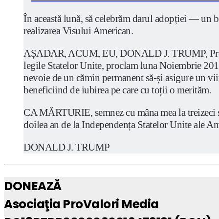
În această lună, să celebrăm darul adopției — un bin
realizarea Visului American.
AȘADAR, ACUM, EU, DONALD J. TRUMP, Președintele 
legile Statelor Unite, proclam luna Noiembrie 2017
nevoie de un cămin permanent să-și asigure un viito
beneficiind de iubirea pe care cu toții o merităm.
CA MĂRTURIE, semnez cu mâna mea la treizeci și u
doilea an de la Independența Statelor Unite ale Am
DONALD J. TRUMP
DONEAZĂ
Asociaţia ProValori Media