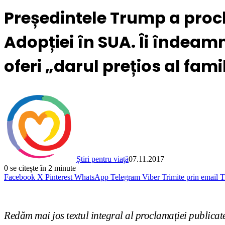
Președintele Trump a proc
Adopției în SUA. Îi îndeam
oferi „darul prețios al famil
Știri pentru viață
07.11.2017
0
se citește în 2 minute
Facebook
X
Pinterest
WhatsApp
Telegram
Viber
Trimite prin email
T
Redăm mai jos textul integral al proclamației publicat