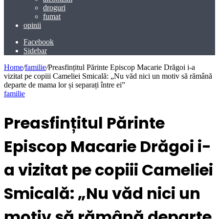
droguri
fumat
opinii
Facebook
Sidebar
Home
/
familie
/
Preasfințitul Părinte Episcop Macarie Drăgoi i-a
vizitat pe copiii Cameliei Smicală: „Nu văd nici un motiv să rămână
departe de mama lor și separați între ei”
familie
Preasfințitul Părinte
Episcop Macarie Drăgoi i-
a vizitat pe copiii Cameliei
Smicală: „Nu văd nici un
motiv să rămână departe