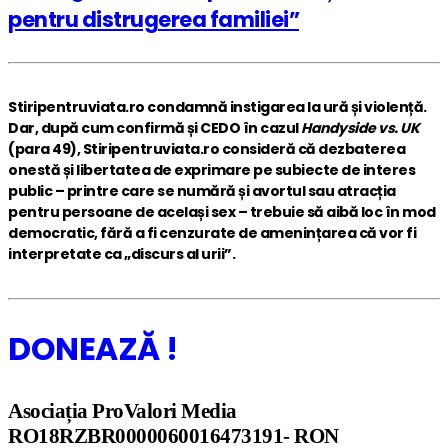
pentru distrugerea familiei”
Stiripentruviata.ro condamnă instigarea la ură și violență.
Dar, după cum confirmă și CEDO în cazul
Handyside vs. UK
(para 49), Stiripentruviata.ro consideră că dezbaterea
onestă și libertatea de exprimare pe subiecte de interes
public – printre care se numără și avortul sau atracția
pentru persoane de același sex – trebuie să aibă loc în mod
democratic, fără a fi cenzurate de amenințarea că vor fi
interpretate ca „discurs al urii”.
DONEAZĂ !
Asociația ProValori Media
RO18RZBR0000060016473191- RON