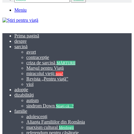
Meniu
Prima pagină
despre
sarcină
avort
contracepție
criza de sarcină
MĂRTURII
Marșul pentru Viață
miracolul vieţii
nou!
Revista „Pentru viață”
viol
adopţie
dizabilităţi
autism
sindrom Down
Știați că...?
familie
adolescenţi
Alianța Familiilor din România
marxism cultural
Ideologii
referendum pentru căsătorie