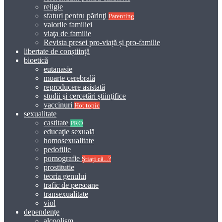
religie
sfaturi pentru părinţi
Parenting
valorile familiei
viaţa de familie
Revista presei pro-viață și pro-familie
libertate de conștiință
bioetică
eutanasie
moarte cerebrală
reproducere asistată
studii şi cercetări ştiinţifice
vaccinuri
Hot topic
sexualitate
castitate
PRO
educaţie sexuală
homosexualitate
pedofilie
pornografie
Știați că...?
prostitutie
teoria genului
trafic de persoane
transexualitate
viol
dependenţe
alcoolism