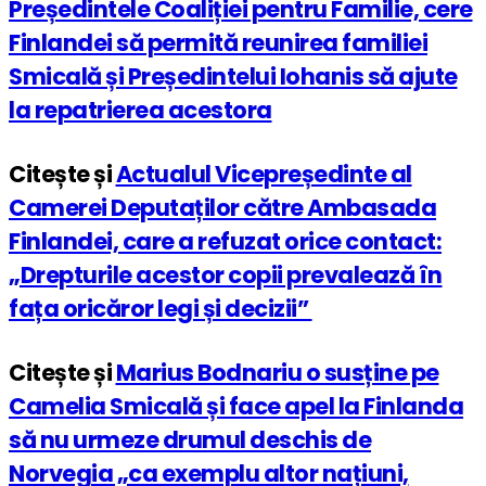
Președintele Coaliției pentru Familie, cere
Finlandei să permită reunirea familiei
Smicală și Președintelui Iohanis să ajute
la repatrierea acestora
Citește și
Actualul Vicepreședinte al
Camerei Deputaților către Ambasada
Finlandei, care a refuzat orice contact:
„Drepturile acestor copii prevalează în
fața oricăror legi și decizii”
Citește și
Marius Bodnariu o susține pe
Camelia Smicală și face apel la Finlanda
să nu urmeze drumul deschis de
Norvegia „ca exemplu altor națiuni,