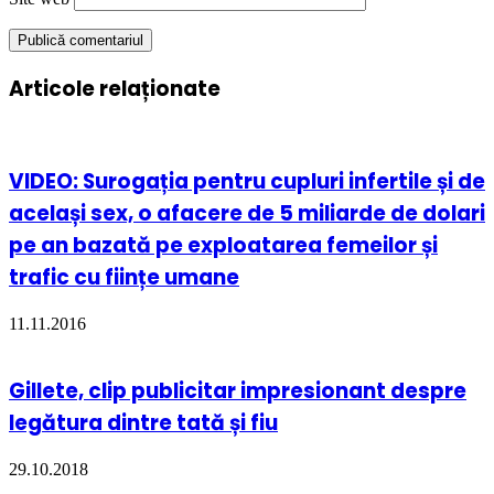
Articole relaționate
VIDEO: Surogația pentru cupluri infertile și de
același sex, o afacere de 5 miliarde de dolari
pe an bazată pe exploatarea femeilor și
trafic cu ființe umane
11.11.2016
Gillete, clip publicitar impresionant despre
legătura dintre tată și fiu
29.10.2018