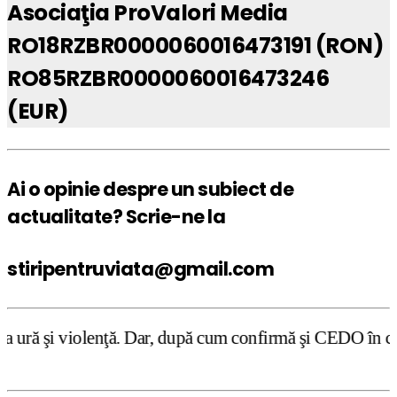
Asociaţia ProValori Media
RO18RZBR0000060016473191 (RON)
RO85RZBR0000060016473246
(EUR)
Ai o opinie despre un subiect de
actualitate? Scrie-ne la
stiripentruviata@gmail.com
. Dar, după cum confirmă şi CEDO în cazul Handyside vs. U