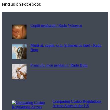
Find us on Facebook
Poezii pentru viață
Copiii nenăscuți / Radu Voinescu
Murit-ai, copile, și tu (și lumea cu tine) / Radu
Buțu
Pruncului meu nenăscut / Radu Buțu
Melodii pentru viață
Comparing Casino Regulations
Across States in the US