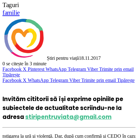
Taguri
familie
Știri pentru viață
18.11.2017
0
se citește în 3 minute
Facebook
X
Pinterest
WhatsApp
Telegram
Viber
Trimite prin email
Tipărește
Facebook
X
WhatsApp
Telegram
Viber
Trimite prin email
Tipărește
Invităm cititorii să își exprime opiniile pe
subiectele de actualitate scriindu-ne la
adresa
stiripentruviata@gmail.com
şi violenţă. Dar, după cum confirmă şi CEDO în cazul Handyside vs. UK (p