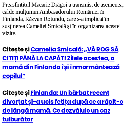
Preasfințitul Macarie Drăgoi a transmis, de asemenea,
calde mulțumiri Ambasadorului României în
Finlanda, Răzvan Rotundu, care s-a implicat în
susținerea Cameliei Smicală și în organizarea acestei
vizite.
Citește și
Camelia Smicală: „VĂ ROG SĂ
CITIȚI PÂNĂ LA CAPĂT! Zilele acestea, o
mamă din Finlanda își înmormântează
copilul”
Citește și
Finlanda: Un bărbat recent
divorțat și-a ucis fetița după ce a răpit-o
de lângă mamă. Ce dezvăluie un caz
tulburător