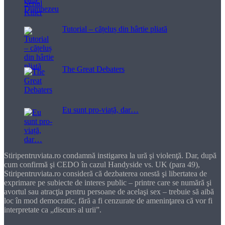
Tutorial – cățeluș din hârtie pliată
The Great Debaters
Eu sunt pro-viață, dar…
Stiripentruviata.ro condamnă instigarea la ură şi violenţă. Dar, după
cum confirmă şi CEDO în cazul Handyside vs. UK (para 49),
Stiripentruviata.ro consideră că dezbaterea onestă şi libertatea de
exprimare pe subiecte de interes public – printre care se numără şi
avortul sau atracţia pentru persoane de acelaşi sex – trebuie să aibă
loc în mod democratic, fără a fi cenzurate de ameninţarea că vor fi
interpretate ca „discurs al urii”.