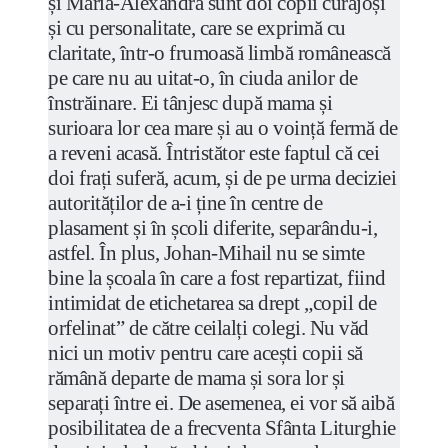
și Maria-Alexandra sunt doi copii curajoși
și cu personalitate, care se exprimă cu
claritate, într-o frumoasă limbă românească
pe care nu au uitat-o, în ciuda anilor de
înstrăinare. Ei tânjesc după mama și
surioara lor cea mare și au o voință fermă de
a reveni acasă. Întristător este faptul că cei
doi frați suferă, acum, și de pe urma deciziei
autorităților de a-i ține în centre de
plasament și în școli diferite, separându-i,
astfel. În plus, Johan-Mihail nu se simte
bine la școala în care a fost repartizat, fiind
intimidat de etichetarea sa drept „copil de
orfelinat” de către ceilalți colegi. Nu văd
nici un motiv pentru care acești copii să
rămână departe de mama și sora lor și
separați între ei. De asemenea, ei vor să aibă
posibilitatea de a frecventa Sfânta Liturghie