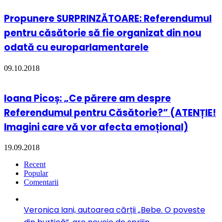
Propunere SURPRINZĂTOARE: Referendumul
pentru căsătorie să fie organizat din nou
odată cu europarlamentarele
09.10.2018
Ioana Picoș: „Ce părere am despre
Referendumul pentru Căsătorie?” (ATENȚIE!
Imagini care vă vor afecta emoțional)
19.09.2018
Recent
Popular
Comentarii
Veronica Iani, autoarea cărții „Bebe. O poveste