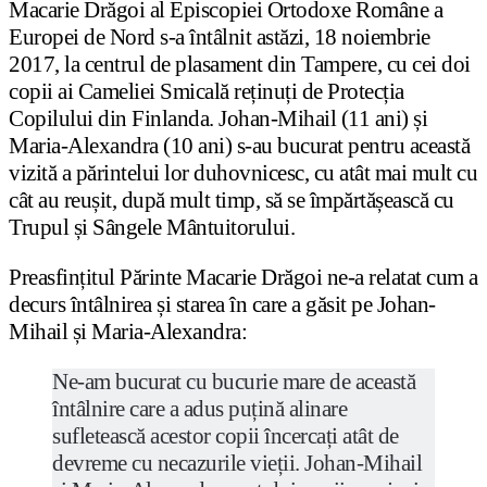
Macarie Drăgoi al Episcopiei Ortodoxe Române a
Europei de Nord s-a întâlnit astăzi, 18 noiembrie
2017, la centrul de plasament din Tampere, cu cei doi
copii ai Cameliei Smicală reținuți de Protecția
Copilului din Finlanda. Johan-Mihail (11 ani) și
Maria-Alexandra (10 ani) s-au bucurat pentru această
vizită a părintelui lor duhovnicesc, cu atât mai mult cu
cât au reușit, după mult timp, să se împărtășească cu
Trupul și Sângele Mântuitorului.
Preasfințitul Părinte Macarie Drăgoi ne-a relatat cum a
decurs întâlnirea și starea în care a găsit pe Johan-
Mihail și Maria-Alexandra:
Ne-am bucurat cu bucurie mare de această
întâlnire care a adus puțină alinare
sufletească acestor copii încercați atât de
devreme cu necazurile vieții. Johan-Mihail