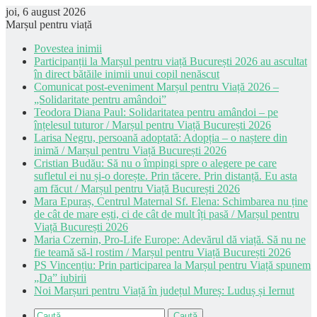
joi, 6 august 2026
Marșul pentru viață
Povestea inimii
Participanții la Marșul pentru viață București 2026 au ascultat
în direct bătăile inimii unui copil nenăscut
Comunicat post-eveniment Marșul pentru Viață 2026 –
„Solidaritate pentru amândoi”
Teodora Diana Paul: Solidaritatea pentru amândoi – pe
înțelesul tuturor / Marșul pentru Viață București 2026
Larisa Negru, persoană adoptată: Adopția – o naștere din
inimă / Marșul pentru Viață București 2026
Cristian Budău: Să nu o împingi spre o alegere pe care
sufletul ei nu și-o dorește. Prin tăcere. Prin distanță. Eu asta
am făcut / Marșul pentru Viață București 2026
Mara Epuraș, Centrul Maternal Sf. Elena: Schimbarea nu ține
de cât de mare ești, ci de cât de mult îți pasă / Marșul pentru
Viață București 2026
Maria Czernin, Pro-Life Europe: Adevărul dă viață. Să nu ne
fie teamă să-l rostim / Marșul pentru Viață București 2026
PS Vincențiu: Prin participarea la Marșul pentru Viață spunem
„Da” iubirii
Noi Marșuri pentru Viață în județul Mureș: Luduș și Iernut
Caută