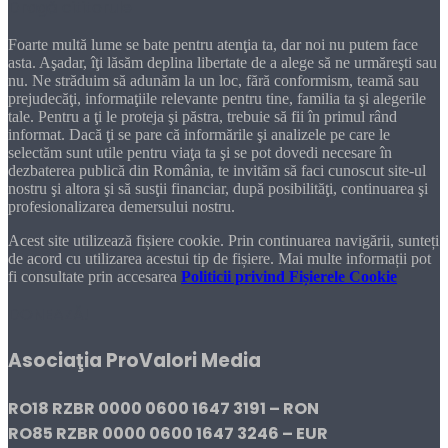
Dragă cititorule
Foarte multă lume se bate pentru atenţia ta, dar noi nu putem face
asta. Aşadar, îţi lăsăm deplina libertate de a alege să ne urmăreşti sau
nu. Ne străduim să adunăm la un loc, fără conformism, teamă sau
prejudecăţi, informaţiile relevante pentru tine, familia ta şi alegerile
tale. Pentru a ţi le proteja şi păstra, trebuie să fii în primul rând
informat. Dacă ţi se pare că informările şi analizele pe care le
selectăm sunt utile pentru viaţa ta şi se pot dovedi necesare în
dezbaterea publică din România, te invităm să faci cunoscut site-ul
nostru şi altora şi să susţii financiar, după posibilităţi, continuarea şi
profesionalizarea demersului nostru.
Acest site utilizează fișiere cookie. Prin continuarea navigării, sunteți
de acord cu utilizarea acestui tip de fișiere. Mai multe informații pot
fi consultate prin accesarea
Politicii privind Fișierele Cookie
DONEAZĂ!
Asociaţia ProValori Media
RO18 RZBR 0000 0600 1647 3191 – RON
RO85 RZBR 0000 0600 1647 3246 – EUR