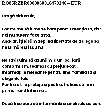
RO85RZBR0000060016473246 – EUR
Dragă cititorule,
Foarte multă lume se bate pentru atenția ta, dar
noi nu putem face asta.
Așadar, îți lăsăm deplina libertate de a alege să
ne urmărești sau nu.
Ne străduim să adunăm la un loc, fără
conformism, teamă sau prejudecăți,
informațiile relevante pentru tine, familia ta și
alegerile tale.
Pentru a ți le proteja și păstra, trebuie să fii în
primul rând informat.
Dacă ți se pare că informările și analizele pe care