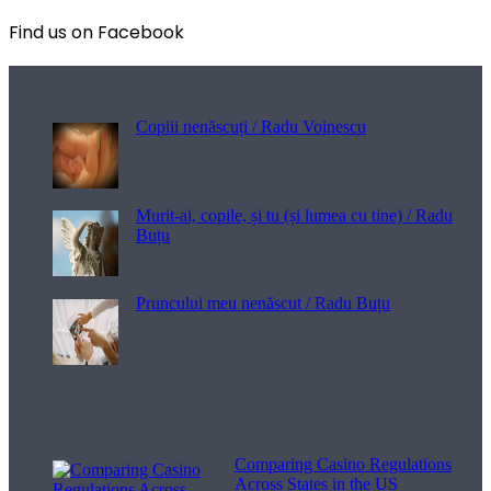
Find us on Facebook
Poezii pentru viață
Copiii nenăscuți / Radu Voinescu
Murit-ai, copile, și tu (și lumea cu tine) / Radu
Buțu
Pruncului meu nenăscut / Radu Buțu
Melodii pentru viață
Comparing Casino Regulations
Across States in the US