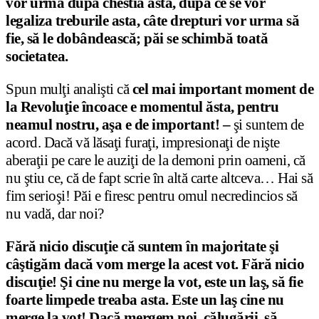
vor urma după chestia asta, după ce se vor
legaliza treburile asta, câte drepturi vor urma să
fie, să le dobândească; păi se schimbă toată
societatea.
Spun mulţi analişti că
cel mai important moment de
la Revoluţie încoace e momentul ăsta, pentru
neamul nostru, aşa e de important! –
şi suntem de
acord. Dacă vă lăsaţi furaţi, impresionaţi de nişte
aberaţii pe care le auziţi de la demoni prin oameni, că
nu ştiu ce, că de fapt scrie în altă carte altceva… Hai să
fim serioşi! Păi e firesc pentru omul necredincios să
nu vadă, dar noi?
Fără nicio discuţie că suntem în majoritate şi
câştigăm dacă vom merge la acest vot. Fără nicio
discuţie!
Şi cine nu merge la vot, este un laş, să fie
foarte limpede treaba asta. Este un laş cine nu
merge la vot!
Dacă mergem noi, călugării, să