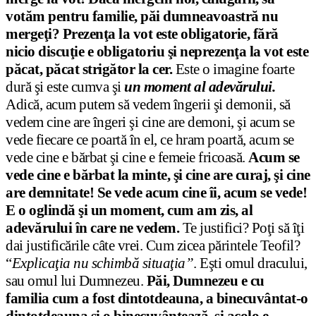
votăm pentru familie, păi dumneavoastră nu
mergeţi? Prezenţa la vot este obligatorie, fără
nicio discuţie e obligatoriu şi neprezenţa la vot este
păcat, păcat strigător la cer.
Este o imagine foarte
dură şi este cumva şi
un moment al adevărului.
Adică, acum putem să vedem îngerii şi demonii, să
vedem cine are îngeri şi cine are demoni, şi acum se
vede fiecare ce poartă în el, ce hram poartă, acum se
vede cine e bărbat şi cine e femeie fricoasă.
Acum se
vede cine e bărbat la minte, şi cine are curaj, şi cine
are demnitate! Se vede acum cine îi, acum se vede!
E o oglindă şi un moment, cum am zis, al
adevărului în care ne vedem.
Te justifici? Poţi să îţi
dai justificările câte vrei. Cum zicea părintele Teofil?
“
Explicaţia nu schimbă situaţia”
. Eşti omul dracului,
sau omul lui Dumnezeu.
Păi, Dumnezeu e cu
familia cum a fost dintotdeauna, a binecuvântat-o
dintotdeauna şi o binecuvântează, şi acolo e