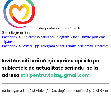
Știri pentru viață
30.09.2018
0
se citește în 5 minute
Facebook
X
Pinterest
WhatsApp
Telegram
Viber
Trimite prin email
Tipărește
Facebook
X
WhatsApp
Telegram
Viber
Trimite prin email
Tipărește
Invităm cititorii să își exprime opiniile pe
subiectele de actualitate scriindu-ne la
adresa
stiripentruviata@gmail.com
ură şi violenţă. Dar, după cum confirmă şi CEDO în cazul Handyside vs. U