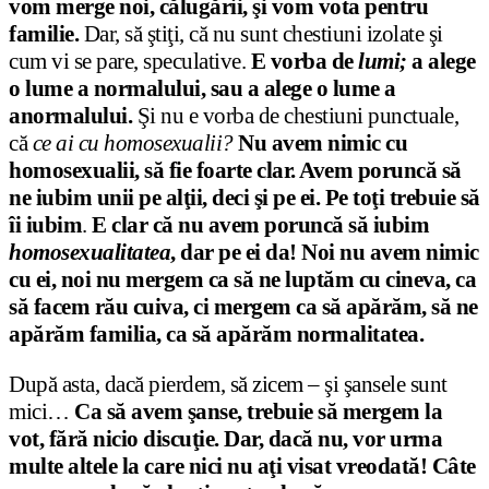
vom merge noi, călugării, şi vom vota pentru
familie.
Dar, să ştiţi, că nu sunt chestiuni izolate şi
cum vi se pare, speculative.
E vorba de
lumi;
a alege
o lume a normalului, sau a alege o lume a
anormalului.
Şi nu e vorba de chestiuni punctuale,
că
ce ai cu homosexualii?
Nu avem nimic cu
homosexualii, să fie foarte clar. Avem poruncă să
ne iubim unii pe alţii, deci şi pe ei. Pe toţi trebuie să
îi iubim
.
E clar că nu avem poruncă să iubim
homosexualitatea
, dar pe ei da!
Noi nu avem nimic
cu ei, noi nu mergem ca să ne luptăm cu cineva, ca
să facem rău cuiva, ci mergem ca să apărăm, să ne
apărăm familia, ca să apărăm normalitatea.
După asta, dacă pierdem, să zicem – şi şansele sunt
mici…
Ca să avem şanse, trebuie să mergem la
vot, fără nicio discuţie. Dar, dacă nu, vor urma
multe altele la care nici nu aţi visat vreodată!
Câte