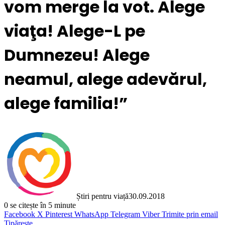
vom merge la vot. Alege
viaţa! Alege-L pe
Dumnezeu! Alege
neamul, alege adevărul,
alege familia!”
Știri pentru viață
30.09.2018
0
se citește în 5 minute
Facebook
X
Pinterest
WhatsApp
Telegram
Viber
Trimite prin email
Tipărește