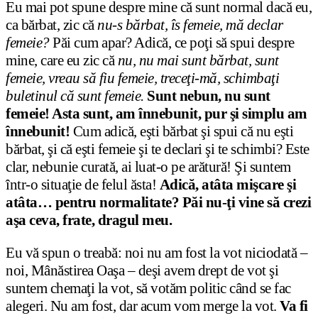
Eu mai pot spune despre mine că sunt normal dacă eu,
ca bărbat, zic că
nu-s bărbat, îs femeie, mă declar
femeie?
Păi cum apar? Adică, ce poţi să spui despre
mine, care eu zic că
nu, nu mai sunt bărbat, sunt
femeie, vreau să fiu femeie, treceţi-mă, schimbaţi
buletinul că sunt femeie.
Sunt nebun, nu sunt
femeie! Asta sunt, am înnebunit, pur şi simplu am
înnebunit!
Cum adică, eşti bărbat şi spui că nu eşti
bărbat, şi că eşti femeie şi te declari şi te schimbi? Este
clar, nebunie curată, ai luat-o pe arătură! Şi suntem
într-o situaţie de felul ăsta!
Adică, atâta mişcare şi
atâta… pentru normalitate? Păi nu-ţi vine să crezi
aşa ceva, frate, dragul meu.
Eu vă spun o treabă: noi nu am fost la vot niciodată –
noi, Mânăstirea Oaşa – deşi avem drept de vot şi
suntem chemaţi la vot, să votăm politic când se fac
alegeri. Nu am fost, dar acum vom merge la vot.
Va fi