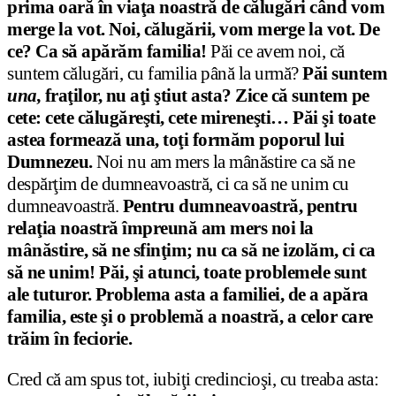
prima oară în viaţa noastră de călugări când vom
merge la vot. Noi, călugării, vom merge la vot. De
ce? Ca să apă
răm familia!
Păi ce avem noi, că
suntem călugări, cu familia până la urmă?
Păi suntem
una,
fraţilor, nu aţi ştiut asta? Zice că sunte
m pe
cete: cete călugăreşti, cete mireneşti… Păi şi toate
astea formează una, toţi formăm poporul l
ui
Dumnezeu.
Noi nu am mers la mânăstire ca să ne
despărţim de dumneavoastră, ci ca să ne unim cu
dumneavoastră.
Pentru dumneavoastră, pentru
relaţia noastră împreună am mers noi la
mânăstire, să ne sfinţim; nu ca să ne izolăm, ci ca
să ne unim!
Păi, şi atunci, toate problemele sunt
ale tuturor. Problema asta a familiei, de a apăra
familia, este şi o problemă a noastră, a celor care
trăim în feciorie.
Cred că am spus tot, iubiţi credincioşi, cu treaba asta: