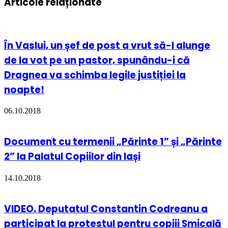
Articole relaționate
În Vaslui, un șef de post a vrut să-l alunge
de la vot pe un pastor, spunându-i că
Dragnea va schimba legile justiției la
noapte!
06.10.2018
Document cu termenii „Părinte 1” și „Părinte
2” la Palatul Copiilor din Iași
14.10.2018
VIDEO. Deputatul Constantin Codreanu a
participat la protestul pentru copiii Smicală