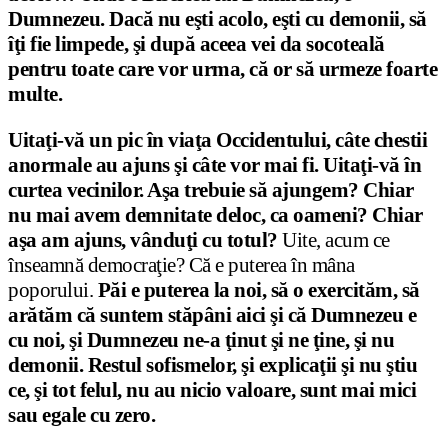
Dumnezeu. Dacă nu eşti acolo, eşti cu demonii, să
îţi fie limpede, şi după aceea vei da socoteală
pentru toate care vor urma, că or să urmeze foarte
multe.
Uitaţi-vă un pic în viaţa Occidentului, câte chestii
anormale au ajuns şi câte vor mai fi. Uitaţi-vă în
curtea vecinilor. Aşa trebuie să ajungem? Chiar
nu mai avem demnitate deloc, ca oameni?
Chiar
aşa am ajuns, vânduţi cu totul?
Uite, acum ce
înseamnă democraţie? Că e puterea în mâna
poporului.
P
ăi e puterea la noi, să o exercităm, să
arătăm că suntem stăpâni aici şi că Dumnezeu e
cu noi, şi Dumnezeu ne-a ţinut şi ne ţine, şi nu
demonii. Restul sofismelor, şi explicaţii şi nu ştiu
ce, şi tot felul, nu au nicio valoare, sunt mai mici
sau egale cu zero.