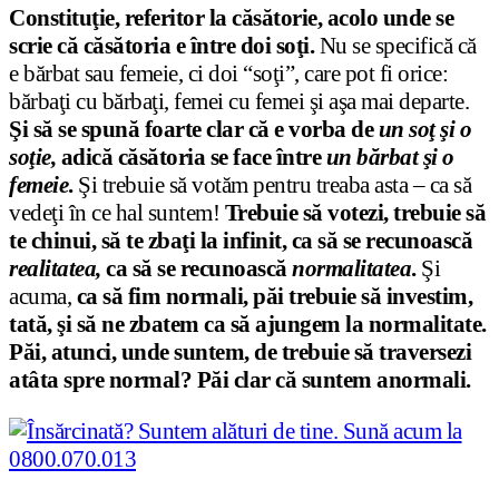
Constituţie, referitor la căsătorie, acolo unde se
scrie că căsătoria e între doi soţi.
Nu se specifică că
e bărbat sau femeie, ci doi “soţi”, care pot fi orice:
bărbaţi cu bărbaţi, femei cu femei şi aşa mai departe.
Şi să se spună foarte clar că e vorba de
un soţ şi o
soţie,
adică căsătoria se face între
un bărbat şi o
femeie
.
Şi trebuie să votăm pentru treaba asta – ca să
vedeţi în ce hal suntem!
Trebuie să votezi, trebuie să
te chinui, să te zbaţi la infinit, ca să se recunoască
realitatea,
ca să se recunoască
normalitatea
.
Şi
acuma,
ca să fim normali, păi trebuie să investim,
tată, şi să ne zbatem ca să ajungem la normalitate.
Păi, atunci, unde suntem, de trebuie să traversezi
atâta spre normal? Păi clar că suntem anormali.