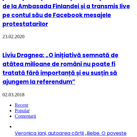
de la Ambasada Finlandei și a transmis live
pe contul său de Facebook mesajele
protestatarilor
23.02.2020
Liviu Dragnea: „O inițiativă semnată de
atâtea milioane de români nu poate fi
tratată fără importanță și eu susțin să
ajungem la referendum”
02.03.2018
Recent
Popular
Comentarii
Veronica Iani, autoarea cărții „Bebe. O poveste