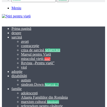
Meniu
Prima pagină
despre
sarcină
avort
contracepție
criza de sarcină
MĂRTURII
Marșul pentru Viață
miracolul vieţii
nou!
Revista „Pentru viață”
viol
adopţie
dizabilităţi
autism
sindrom Down
Știați că...?
familie
adolescenţi
Alianța Familiilor din România
marxism cultural
Ideologii
referendum pentru căsătorie