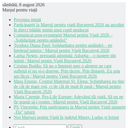
sâmbătă, 8 august 2026
Marșul pentru viață
Povestea inimii
Participanții la Marșul pentru viață București 2026 au ascultat
în direct bătăile inimii unui copil nenăscut
Comunicat post-eveniment Marșul pentru Viață 2026 –
„Solidaritate pentru amândoi”
Teodora Diana Paul: Solidaritatea pentru amândoi – pe
înțelesul tuturor / Marșul pentru Viață București 2026
Larisa Negru, persoană adoptată: Adopția – o naștere din
inimă / Marșul pentru Viață București 2026
Cristian Budău: Să nu o împingi spre o alegere pe care
sufletul ei nu și-o dorește. Prin tăcere. Prin distanță. Eu asta
am făcut / Marșul pentru Viață București 2026
Mara Epuraș, Centrul Maternal Sf. Elena: Schimbarea nu ține
de cât de mare ești, ci de cât de mult îți pasă / Marșul pentru
Viață București 2026
Maria Czernin, Pro-Life Europe: Adevărul dă viață. Să nu ne
fie teamă să-l rostim / Marșul pentru Viață București 2026
PS Vincențiu: Prin participarea la Marșul pentru Viață spunem
„Da” iubirii
Noi Marșuri pentru Viață în județul Mureș: Luduș și Iernut
Caută