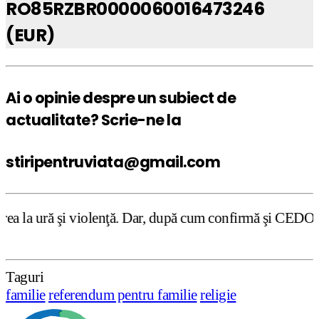
RO85RZBR0000060016473246
(EUR)
Ai o opinie despre un subiect de
actualitate? Scrie-ne la
stiripentruviata@gmail.com
enţă. Dar, după cum confirmă şi CEDO în cazul Handyside v
Taguri
familie
referendum pentru familie
religie