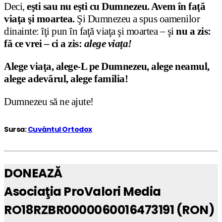
Deci,
eşti sau nu eşti cu Dumnezeu. Avem în faţă
viaţa şi moartea.
Şi Dumnezeu a spus oamenilor
dinainte: îţi pun în faţă viaţa şi moartea – şi
nu a zis:
fă ce vrei
– ci a zis:
alege viaţa!
Alege viaţa, alege-L pe Dumnezeu, alege neamul,
alege adevărul, alege familia!
Dumnezeu să ne ajute!
Sursa:
Cuvântul Ortodox
DONEAZĂ
Asociaţia ProValori Media
RO18RZBR0000060016473191 (RON)