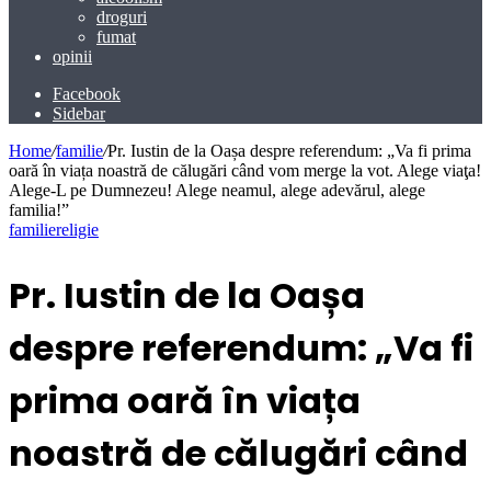
droguri
fumat
opinii
Facebook
Sidebar
Home
/
familie
/
Pr. Iustin de la Oașa despre referendum: „Va fi prima
oară în viața noastră de călugări când vom merge la vot. Alege viaţa!
Alege-L pe Dumnezeu! Alege neamul, alege adevărul, alege
familia!”
familie
religie
Pr. Iustin de la Oașa
despre referendum: „Va fi
prima oară în viața
noastră de călugări când