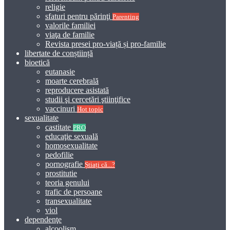
religie
sfaturi pentru părinţi
Parenting
valorile familiei
viaţa de familie
Revista presei pro-viață și pro-familie
libertate de conștiință
bioetică
eutanasie
moarte cerebrală
reproducere asistată
studii şi cercetări ştiinţifice
vaccinuri
Hot topic
sexualitate
castitate
PRO
educaţie sexuală
homosexualitate
pedofilie
pornografie
Știați că...?
prostitutie
teoria genului
trafic de persoane
transexualitate
viol
dependenţe
alcoolism