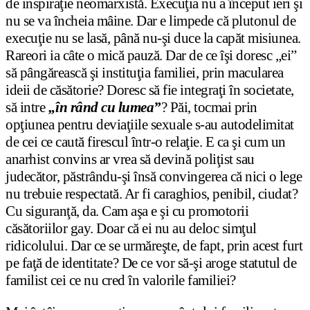
de inspiraţie neomarxistă. Execuţia nu a început ieri şi
nu se va încheia mâine. Dar e limpede că plutonul de
execuţie nu se lasă, până nu-şi duce la capăt misiunea.
Rareori ia câte o mică pauză. Dar de ce îşi doresc „ei”
să pângărească şi instituţia familiei, prin macularea
ideii de căsătorie? Doresc să fie integraţi în societate,
să intre
„în rând cu lumea”
? Păi, tocmai prin
opţiunea pentru deviaţiile sexuale s-au autodelimitat
de cei ce caută firescul într-o relaţie. E ca şi cum un
anarhist convins ar vrea să devină poliţist sau
judecător, păstrându-şi însă convingerea că nici o lege
nu trebuie respectată. Ar fi caraghios, penibil, ciudat?
Cu siguranţă, da. Cam aşa e şi cu promotorii
căsătoriilor gay. Doar că ei nu au deloc simţul
ridicolului. Dar ce se urmăreşte, de fapt, prin acest furt
pe faţă de identitate? De ce vor să-şi aroge statutul de
familist cei ce nu cred în valorile familiei?