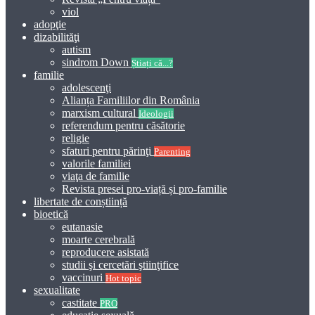
viol
adopţie
dizabilităţi
autism
sindrom Down
Știați că...?
familie
adolescenţi
Alianța Familiilor din România
marxism cultural
Ideologii
referendum pentru căsătorie
religie
sfaturi pentru părinţi
Parenting
valorile familiei
viaţa de familie
Revista presei pro-viață și pro-familie
libertate de conștiință
bioetică
eutanasie
moarte cerebrală
reproducere asistată
studii şi cercetări ştiinţifice
vaccinuri
Hot topic
sexualitate
castitate
PRO