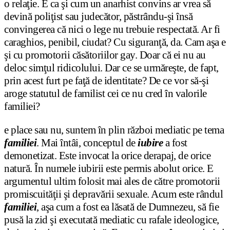
o relaţie. E ca şi cum un anarhist convins ar vrea să
devină poliţist sau judecător, păstrându-şi însă
convingerea că nici o lege nu trebuie respectată. Ar fi
caraghios, penibil, ciudat? Cu siguranţă, da. Cam aşa e
şi cu promotorii căsătoriilor gay. Doar că ei nu au
deloc simţul ridicolului. Dar ce se urmăreşte, de fapt,
prin acest furt pe faţă de identitate? De ce vor să-şi
aroge statutul de familist cei ce nu cred în valorile
familiei?
e place sau nu, suntem în plin război mediatic pe tema
familiei
. Mai întâi, conceptul de
iubire
a fost
demonetizat. Este invocat la orice derapaj, de orice
natură. În numele iubirii este permis abolut orice. E
argumentul ultim folosit mai ales de către promotorii
promiscuităţii şi depravării sexuale. Acum este rândul
familiei
, aşa cum a fost ea lăsată de Dumnezeu, să fie
pusă la zid şi executată mediatic cu rafale ideologice,