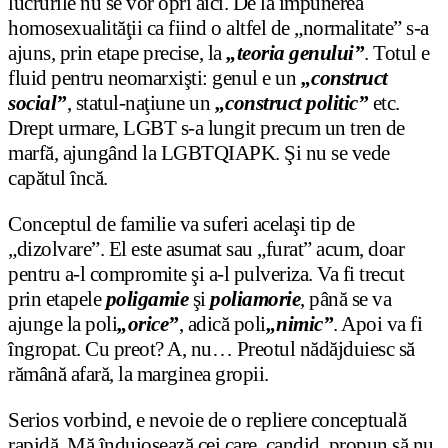
lucrurile nu se vor opri aici. De la impunerea
homosexualităţii ca fiind o altfel de „normalitate” s-a
ajuns, prin etape precise, la
„teoria genului”
. Totul e
fluid pentru neomarxişti: genul e un
„construct
social”
, statul-naţiune un
„construct politic”
etc.
Drept urmare, LGBT s-a lungit precum un tren de
marfă, ajungând la LGBTQIAPK. Şi nu se vede
capătul încă.
Conceptul de familie va suferi acelaşi tip de
„dizolvare”. El este asumat sau „furat” acum, doar
pentru a-l compromite şi a-l pulveriza. Va fi trecut
prin etapele
poligamie
şi
poliamorie
, până se va
ajunge la poli
„orice”
, adică poli
„nimic”
. Apoi va fi
îngropat. Cu preot? A, nu… Preotul nădăjduiesc să
rămână afară, la marginea gropii.
Serios vorbind, e nevoie de o repliere conceptuală
rapidă. Mă înduioşează cei care, candid, propun să nu