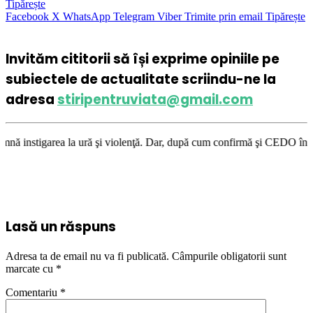
Tipărește
Facebook
X
WhatsApp
Telegram
Viber
Trimite prin email
Tipărește
Invităm cititorii să își exprime opiniile pe
subiectele de actualitate scriindu-ne la
adresa
stiripentruviata@gmail.com
ră şi violenţă. Dar, după cum confirmă şi CEDO în cazul Handyside vs. UK
Lasă un răspuns
Adresa ta de email nu va fi publicată.
Câmpurile obligatorii sunt
marcate cu
*
Comentariu
*