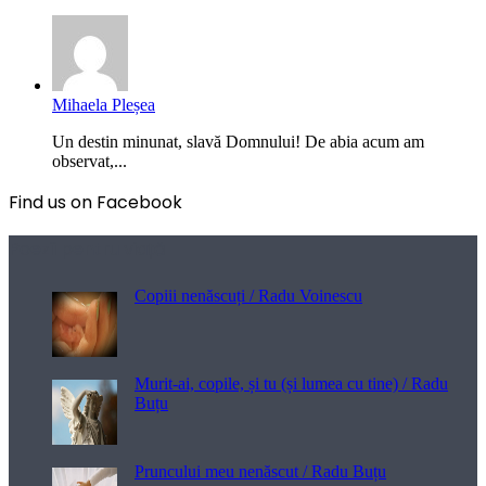
Mihaela Pleșea
Un destin minunat, slavă Domnului! De abia acum am
observat,...
Find us on Facebook
Poezii pentru viață
Copiii nenăscuți / Radu Voinescu
Murit-ai, copile, și tu (și lumea cu tine) / Radu
Buțu
Pruncului meu nenăscut / Radu Buțu