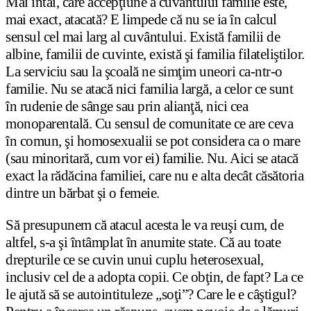
Mai întâi, care accepţiune a cuvântului familie este,
mai exact, atacată? E limpede că nu se ia în calcul
sensul cel mai larg al cuvântului. Există familii de
albine, familii de cuvinte, există şi familia filateliştilor.
La serviciu sau la şcoală ne simţim uneori ca-ntr-o
familie. Nu se atacă nici familia largă, a celor ce sunt
în rudenie de sânge sau prin alianţă, nici cea
monoparentală. Cu sensul de comunitate ce are ceva
în comun, şi homosexualii se pot considera ca o mare
(sau minoritară, cum vor ei) familie. Nu. Aici se atacă
exact la rădăcina familiei, care nu e alta decât căsătoria
dintre un bărbat şi o femeie.
Să presupunem că atacul acesta le va reuşi cum, de
altfel, s-a şi întâmplat în anumite state. Că au toate
drepturile ce se cuvin unui cuplu heterosexual,
inclusiv cel de a adopta copii. Ce obţin, de fapt? La ce
le ajută să se autointituleze „soţi”? Care le e câştigul?