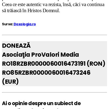
Ceea ce este autentic va rezista, însă, căci va continua
să trăiască în Hristos Domnul.
Sursa:
Doxologia.ro
DONEAZĂ
Asociaţia ProValori Media
RO18RZBR0000060016473191 (RON)
RO85RZBR0000060016473246
(EUR)
Ai o opinie despre un subiect de