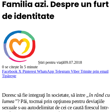
Familia azi. Despre un furt
de identitate
Știri pentru viață
09.07.2018
0
se citește în 5 minute
Facebook
X
Pinterest
WhatsApp
Telegram
Viber
Trimite prin email
Tipărește
Doresc să fie integraţi în societate, să intre
„în rând cu
lumea”
? Păi, tocmai prin opţiunea pentru deviaţiile
sexuale s-au autodelimitat de cei ce caută firescul într-