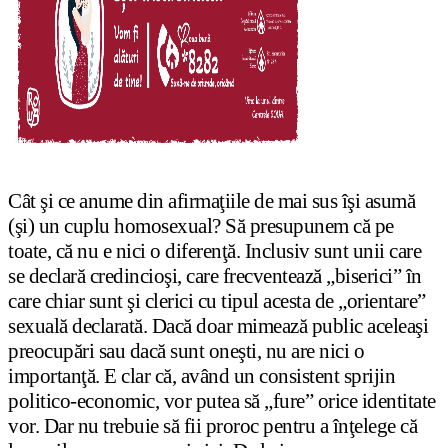
Cât şi ce anume din afirmaţiile de mai sus îşi asumă
(şi) un cuplu homosexual? Să presupunem că pe
toate, că nu e nici o diferenţă. Inclusiv sunt unii care
se declară credincioşi, care frecventează „biserici” în
care chiar sunt şi clerici cu tipul acesta de „orientare”
sexuală declarată. Dacă doar mimează public aceleaşi
preocupări sau dacă sunt oneşti, nu are nici o
importanţă. E clar că, având un consistent sprijin
politico-economic, vor putea să „fure” orice identitate
vor. Dar nu trebuie să fii proroc pentru a înţelege că