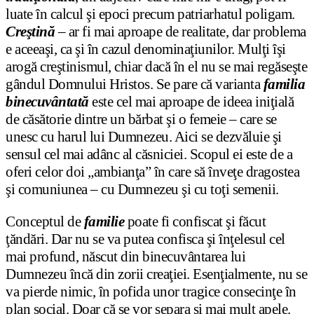
luate în calcul şi epoci precum patriarhatul poligam.
Creştină
– ar fi mai aproape de realitate, dar problema
e aceeaşi, ca şi în cazul denominaţiunilor. Mulţi îşi
arogă creştinismul, chiar dacă în el nu se mai regăseşte
gândul Domnului Hristos. Se pare că varianta
familia
binecuvântată
este cel mai aproape de ideea iniţială
de căsătorie dintre un bărbat şi o femeie – care se
unesc cu harul lui Dumnezeu. Aici se dezvăluie şi
sensul cel mai adânc al căsniciei. Scopul ei este de a
oferi celor doi „ambianţa” în care să înveţe dragostea
şi comuniunea – cu Dumnezeu şi cu toţi semenii.
Conceptul de
familie
poate fi confiscat şi făcut
ţăndări. Dar nu se va putea confisca şi înţelesul cel
mai profund, născut din binecuvântarea lui
Dumnezeu încă din zorii creaţiei. Esenţialmente, nu se
va pierde nimic, în pofida unor tragice consecinţe în
plan social. Doar că se vor separa şi mai mult apele.