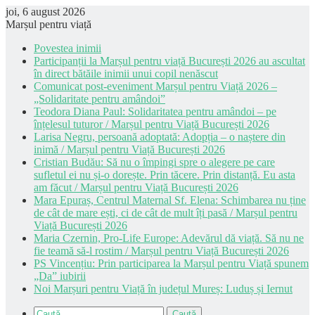
joi, 6 august 2026
Marșul pentru viață
Povestea inimii
Participanții la Marșul pentru viață București 2026 au ascultat
în direct bătăile inimii unui copil nenăscut
Comunicat post-eveniment Marșul pentru Viață 2026 –
„Solidaritate pentru amândoi”
Teodora Diana Paul: Solidaritatea pentru amândoi – pe
înțelesul tuturor / Marșul pentru Viață București 2026
Larisa Negru, persoană adoptată: Adopția – o naștere din
inimă / Marșul pentru Viață București 2026
Cristian Budău: Să nu o împingi spre o alegere pe care
sufletul ei nu și-o dorește. Prin tăcere. Prin distanță. Eu asta
am făcut / Marșul pentru Viață București 2026
Mara Epuraș, Centrul Maternal Sf. Elena: Schimbarea nu ține
de cât de mare ești, ci de cât de mult îți pasă / Marșul pentru
Viață București 2026
Maria Czernin, Pro-Life Europe: Adevărul dă viață. Să nu ne
fie teamă să-l rostim / Marșul pentru Viață București 2026
PS Vincențiu: Prin participarea la Marșul pentru Viață spunem
„Da” iubirii
Noi Marșuri pentru Viață în județul Mureș: Luduș și Iernut
Caută