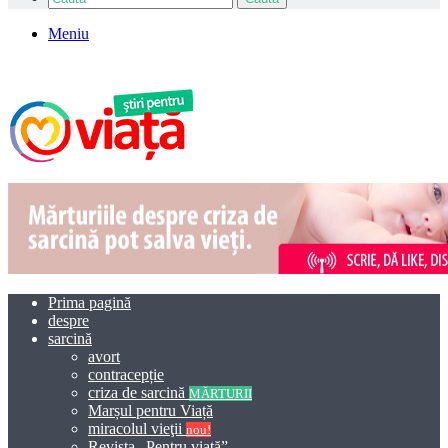
Meniu
Prima pagină
despre
sarcină
avort
contracepție
criza de sarcină
MĂRTURII
Marșul pentru Viață
miracolul vieţii
nou!
Revista „Pentru viață”