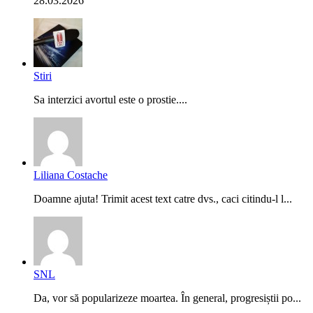
28.03.2026
Stiri
Sa interzici avortul este o prostie....
Liliana Costache
Doamne ajuta! Trimit acest text catre dvs., caci citindu-l l...
SNL
Da, vor să popularizeze moartea. În general, progresiștii po...