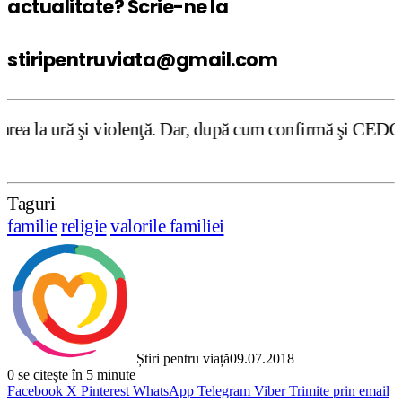
actualitate? Scrie-ne la
stiripentruviata@gmail.com
nţă. Dar, după cum confirmă şi CEDO în cazul Handyside vs
Taguri
familie
religie
valorile familiei
Știri pentru viață
09.07.2018
0
se citește în 5 minute
Facebook
X
Pinterest
WhatsApp
Telegram
Viber
Trimite prin email