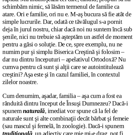
schimbăm nimic, să lăsăm termenul de familie ca
atare. Ori e familie, ori nu e. M-aş bucura să fie atât de
simple lucrurile. Dar, odată ce tăvălugul s-a pornit
deja în jurul nostru, chiar dacă noi nu suntem încă sub
şenile, nici nu trebuie să aşteptăm un astfel de moment
pentru a găsi o soluţie. De ce, spre exemplu, nu ne
numim pur şi simplu Biserica Creştină şi folosim –
dar nu dintru începuturi – apelativul Ortodoxă? Nu
cumva pentru că sunt şi alţii care se autointitulează
creştini? Aşa este şi în cazul familiei, în contextul
zilelor noastre.
Cum denumim, aşadar, familia – aşa cum a fost ea
rânduită dintru început de Însuşi Dumnezeu? Dacă-i
spunem
naturală
, imediat vor spune că la fel de
naturale sunt şi alte combinaţii decât bărbat şi femeie
(sau mascul şi femelă, în zoologie). Dacă-i spunem
tradiţională
, un adjectiv care mie mi-e drag, pot fi