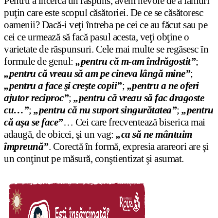
Pentru a încerca un răspuns, avem nevoie de a lămuri
puţin care este scopul căsătoriei. De ce se căsătoresc
oamenii? Dacă-i veţi întreba pe cei ce au făcut sau pe
cei ce urmează să facă pasul acesta, veţi obţine o
varietate de răspunsuri. Cele mai multe se regăsesc în
formule de genul:
„pentru că m-am îndrăgostit”
;
„pentru că vreau să am pe cineva lângă mine”
;
„pentru a face şi creşte copii”
;
„pentru a ne oferi
ajutor reciproc”
;
„pentru că vreau să fac dragoste
cu…”
;
„pentru că nu suport singurătatea”
;
„pentru
că aşa se face”
… Cei care frecventează biserica mai
adaugă, de obicei, şi un vag:
„ca să ne mântuim
împreună”
. Corectă în formă, expresia arareori are şi
un conţinut pe măsură, conştientizat şi asumat.