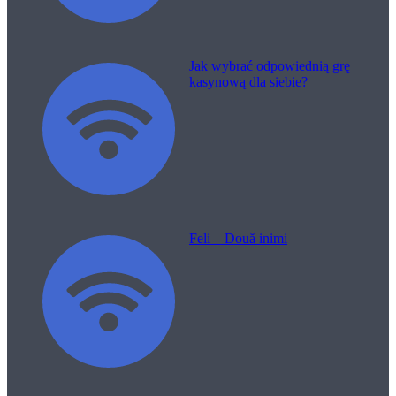
Jak wybrać odpowiednią grę
kasynową dla siebie?
Feli – Două inimi