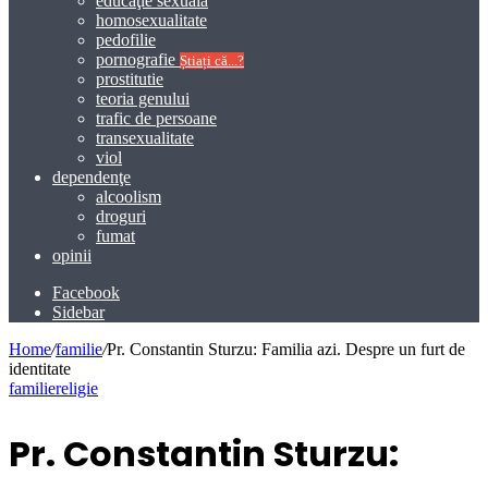
educaţie sexuală
homosexualitate
pedofilie
pornografie
Știați că...?
prostitutie
teoria genului
trafic de persoane
transexualitate
viol
dependenţe
alcoolism
droguri
fumat
opinii
Facebook
Sidebar
Home
/
familie
/
Pr. Constantin Sturzu: Familia azi. Despre un furt de
identitate
familie
religie
Pr. Constantin Sturzu: