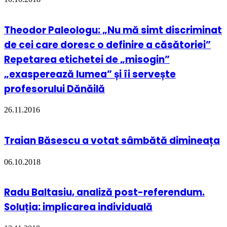
Theodor Paleologu: „Nu mă simt discriminat
de cei care doresc o definire a căsătoriei”
Repetarea etichetei de „misogin”
„exasperează lumea” și îi servește
profesorului Dănăilă
26.11.2016
Traian Băsescu a votat sâmbătă dimineața
06.10.2018
Radu Baltasiu, analiză post-referendum.
Soluția: implicarea individuală