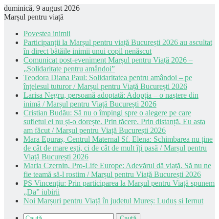
duminică, 9 august 2026
Marșul pentru viață
Povestea inimii
Participanții la Marșul pentru viață București 2026 au ascultat
în direct bătăile inimii unui copil nenăscut
Comunicat post-eveniment Marșul pentru Viață 2026 –
„Solidaritate pentru amândoi”
Teodora Diana Paul: Solidaritatea pentru amândoi – pe
înțelesul tuturor / Marșul pentru Viață București 2026
Larisa Negru, persoană adoptată: Adopția – o naștere din
inimă / Marșul pentru Viață București 2026
Cristian Budău: Să nu o împingi spre o alegere pe care
sufletul ei nu și-o dorește. Prin tăcere. Prin distanță. Eu asta
am făcut / Marșul pentru Viață București 2026
Mara Epuraș, Centrul Maternal Sf. Elena: Schimbarea nu ține
de cât de mare ești, ci de cât de mult îți pasă / Marșul pentru
Viață București 2026
Maria Czernin, Pro-Life Europe: Adevărul dă viață. Să nu ne
fie teamă să-l rostim / Marșul pentru Viață București 2026
PS Vincențiu: Prin participarea la Marșul pentru Viață spunem
„Da” iubirii
Noi Marșuri pentru Viață în județul Mureș: Luduș și Iernut
Caută