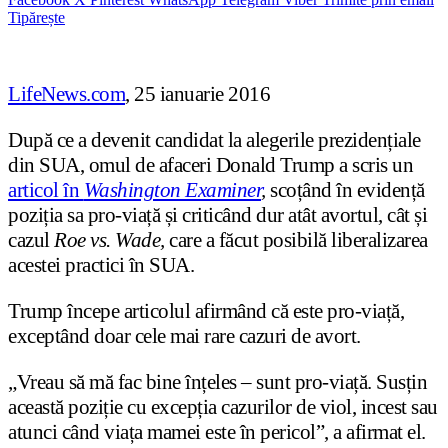
Tipărește
LifeNews.com
, 25 ianuarie 2016
După ce a devenit candidat la alegerile prezidențiale
din SUA, omul de afaceri Donald Trump a scris un
articol în
Washington Examiner
,
scoțând în evidență
poziția sa pro-viață și criticând dur atât avortul, cât și
cazul
Roe vs. Wade,
care a făcut posibilă liberalizarea
acestei practici în SUA.
Trump începe articolul afirmând că este pro-viață,
exceptând doar cele mai rare cazuri de avort.
„Vreau să mă fac bine înțeles – sunt pro-viață. Susțin
această poziție cu excepția cazurilor de viol, incest sau
atunci când viața mamei este în pericol”, a afirmat el.