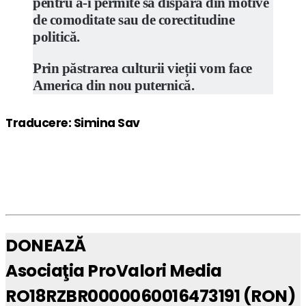
pentru a-i permite să dispară din motive
de comoditate sau de corectitudine
politică.
Prin păstrarea culturii vieții vom face
America din nou puternică.
Traducere: Simina Sav
DONEAZĂ
Asociaţia ProValori Media
RO18RZBR0000060016473191 (RON)