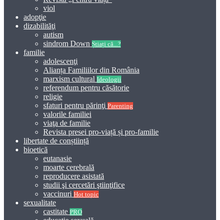
viol
adopţie
dizabilităţi
autism
sindrom Down
Știați că...?
familie
adolescenţi
Alianța Familiilor din România
marxism cultural
Ideologii
referendum pentru căsătorie
religie
sfaturi pentru părinţi
Parenting
valorile familiei
viaţa de familie
Revista presei pro-viață și pro-familie
libertate de conștiință
bioetică
eutanasie
moarte cerebrală
reproducere asistată
studii şi cercetări ştiinţifice
vaccinuri
Hot topic
sexualitate
castitate
PRO