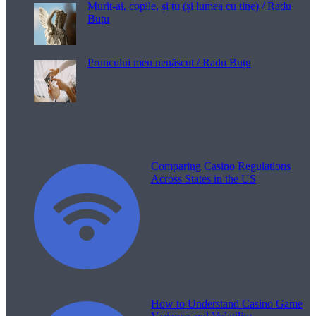
Murit-ai, copile, și tu (și lumea cu tine) / Radu
Buțu
Pruncului meu nenăscut / Radu Buțu
Melodii pentru viață
Comparing Casino Regulations
Across States in the US
How to Understand Casino Game