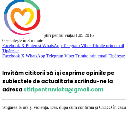
Știri pentru viață
31.05.2016
0
se citește în 3 minute
Facebook
X
Pinterest
WhatsApp
Telegram
Viber
Trimite prin email
Tipărește
Facebook
X
WhatsApp
Telegram
Viber
Trimite prin email
Tipărește
Invităm cititorii să își exprime opiniile pe
subiectele de actualitate scriindu-ne la
adresa
stiripentruviata@gmail.com
violenţă. Dar, după cum confirmă şi CEDO în cazul Handyside vs. UK (para