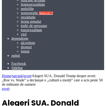
educaţie sexuală
homosexualitate
pedofilie
pornografie
Știați că...?
prostitutie
teoria genului
trafic de persoane
transexualitate
viol
dependenţe
alcoolism
droguri
fumat
opinii
Facebook
Sidebar
Home
/
sarcină
/
avort
/
Alegeri SUA. Donald Trump despre avort:
„Roe vs. Wade” a declanșat o „cultură a morții” care a ucis peste 50
de milioane de oameni
avort
Alegeri SUA. Donald