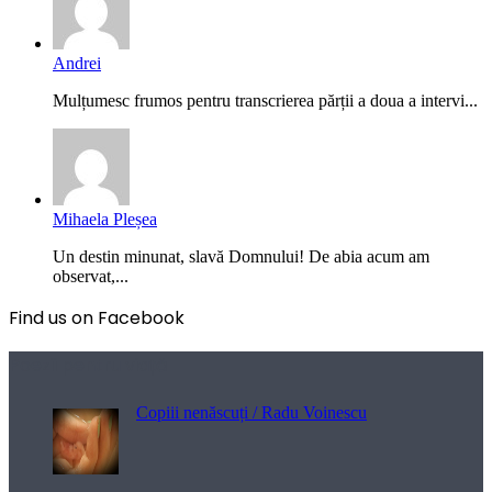
Andrei
Mulțumesc frumos pentru transcrierea părții a doua a intervi...
Mihaela Pleșea
Un destin minunat, slavă Domnului! De abia acum am
observat,...
Find us on Facebook
Poezii pentru viață
Copiii nenăscuți / Radu Voinescu