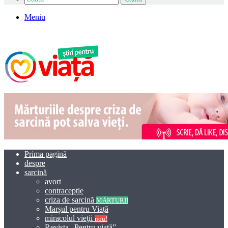
Meniu
Prima pagină
despre
sarcină
avort
contracepție
criza de sarcină
MĂRTURII
Marșul pentru Viață
miracolul vieţii
nou!
Revista „Pentru viață”