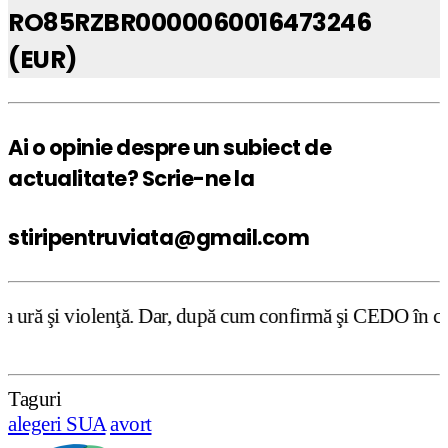
RO85RZBR0000060016473246
(EUR)
Ai o opinie despre un subiect de
actualitate? Scrie-ne la
stiripentruviata@gmail.com
ar, după cum confirmă şi CEDO în cazul Handyside vs. UK (
Taguri
alegeri SUA
avort