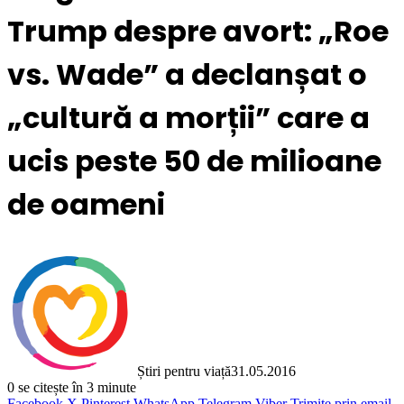
Trump despre avort: „Roe
vs. Wade” a declanșat o
„cultură a morții” care a
ucis peste 50 de milioane
de oameni
Știri pentru viață
31.05.2016
0
se citește în 3 minute
Facebook
X
Pinterest
WhatsApp
Telegram
Viber
Trimite prin email