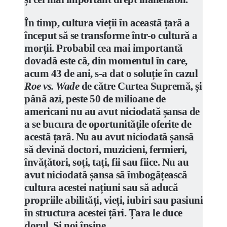
În timp, cultura vieții în această țară a
început să se transforme într-o cultură a
morții. Probabil cea mai importantă
dovadă este că, din momentul în care,
acum 43 de ani, s-a dat o soluție în cazul
Roe vs. Wade
de către Curtea Supremă, și
până azi, peste 50 de milioane de
americani nu au avut niciodată șansa de
a se bucura de oportunitățile oferite de
acestă țară. Nu au avut niciodată șansă
să devină doctori, muzicieni, fermieri,
învățători, soți, tați, fii sau fiice. Nu au
avut niciodată șansa să îmbogățească
cultura acestei națiuni sau să aducă
propriile abilități, vieți, iubiri sau pasiuni
în structura acestei țări. Țara le duce
dorul. Și noi înșine.