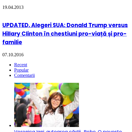
19.04.2013
UPDATED. Alegeri SUA: Donald Trump versus
Hillary Clinton în chestiuni pro-viață și pro-
familie
07.10.2016
Recent
Popular
Comentarii
Veronica Iani, autoarea cărții „Bebe. O poveste