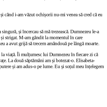
ne și când i-am văzut ochișorii nu-mi venea să cred că eu
am singură, și încercau să mă trezească. Dumnezeu le-a
 și strigat. M-am gândit la momentul în care
eu a avut grijă să trecem amândouă pe lângă moarte.
 la viață. Îi mulțumesc lui Dumnezeu în fiecare zi că
brațe. La două săptămâni am și botezat-o. Elisabeta-
 putere și am adus-o pe lume. Eu și soțul meu înțelegem