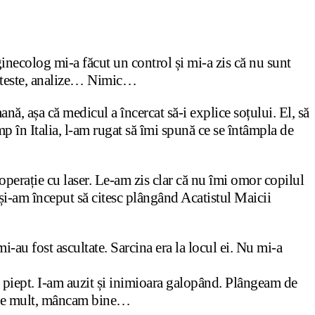
inecolog mi-a făcut un control și mi-a zis că nu sunt
ut teste, analize… Nimic…
, așa că medicul a încercat să-i explice soțului. El, să
mp în Italia, l-am rugat să îmi spună ce se întâmpla de
operație cu laser. Le-am zis clar că nu îmi omor copilul
și-am început să citesc plângând Acatistul Maicii
i-au fost ascultate. Sarcina era la locul ei. Nu mi-a
 piept. I-am auzit și inimioara galopând. Plângeam de
arte mult, mâncam bine…