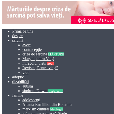
Prima pagină
despre
sarcină
avort
contracepție
criza de sarcină
MĂRTURII
Marșul pentru Viață
miracolul vieţii
nou!
Revista „Pentru viață”
viol
adopţie
dizabilităţi
autism
sindrom Down
Știați că...?
familie
adolescenţi
Alianța Familiilor din România
marxism cultural
Ideologii
referendum pentru căsătorie