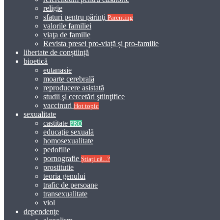
religie
sfaturi pentru părinţi
Parenting
valorile familiei
viaţa de familie
Revista presei pro-viață și pro-familie
libertate de conștiință
bioetică
eutanasie
moarte cerebrală
reproducere asistată
studii şi cercetări ştiinţifice
vaccinuri
Hot topic
sexualitate
castitate
PRO
educaţie sexuală
homosexualitate
pedofilie
pornografie
Știați că...?
prostitutie
teoria genului
trafic de persoane
transexualitate
viol
dependenţe