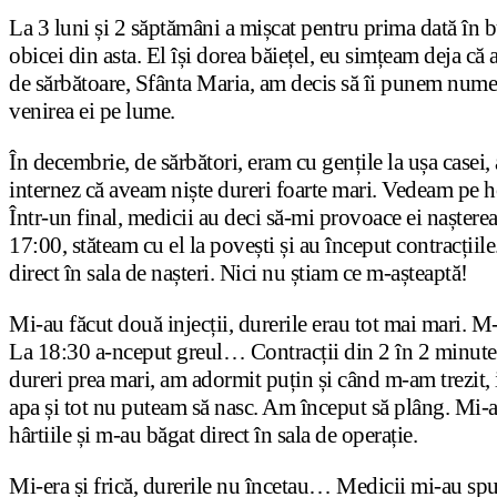
La 3 luni și 2 săptămâni a mișcat pentru prima dată în
obicei din asta. El își dorea băiețel, eu simțeam deja că
de sărbătoare, Sfânta Maria, am decis să îi punem nume
venirea ei pe lume.
În decembrie, de sărbători, eram cu gențile la ușa casei,
internez că aveam niște dureri foarte mari. Vedeam pe ho
Într-un final, medicii au deci să-mi provoace ei nașter
17:00, stăteam cu el la povești și au început contracții
direct în sala de nașteri. Nici nu știam ce m-așteaptă!
Mi-au făcut două injecții, durerile erau tot mai mari. M-
La 18:30 a-nceput greul… Contracții din 2 în 2 minute ș
dureri prea mari, am adormit puțin și când m-am trezit,
apa și tot nu puteam să nasc. Am început să plâng. Mi-
hârtiile și m-au băgat direct în sala de operație.
Mi-era și frică, durerile nu încetau… Medicii mi-au spus