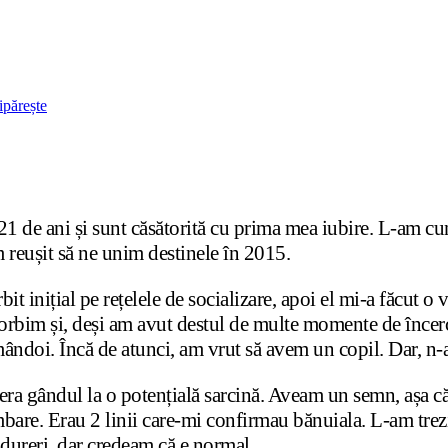
ipărește
1 de ani și sunt căsătorită cu prima mea iubire. L-am c
m reușit să ne unim destinele în 2015.
inițial pe rețelele de socializare, apoi el mi-a făcut o vi
rbim și, deși am avut destul de multe momente de încerca
ândoi. Încă de atunci, am vrut să avem un copil. Dar, n
era gândul la o potențială sarcină. Aveam un semn, așa că,
bare. Erau 2 linii care-mi confirmau bănuiala. L-am trez
 dureri, dar credeam că e normal.