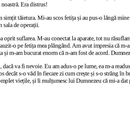
a noastră. Era distrus!
 am simțit tăietura. Mi-au scos fetița și au pus-o lângă mi
 sala de operații.
-a oprit suflarea. M-au conectat la aparate, tot nu răsufl
m auzit-o pe fetița mea plângând. Am avut impresia că m-a
ața și m-am bucurat enorm că n-am fost de acord. Dumnez
u, dacă va fi nevoie. Eu am adus-o pe lume, ea m-a readus
s decât s-o văd în fiecare zi cum crește și s-o strâng în 
complet viețile, și îi mulțumesc lui Dumnezeu că mi-a dat