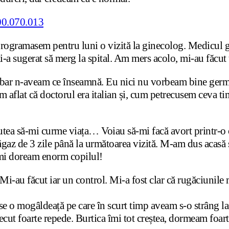
 Programasem pentru luni o vizită la ginecolog. Medicul g
mi-a sugerat să merg la spital. Am mers acolo, mi-au făc
abar n-aveam ce înseamnă. Eu nici nu vorbeam bine germană
m aflat că doctorul era italian și, cum petrecusem ceva ti
 putea să-mi curme viața… Voiau să-mi facă avort printr-o 
răgaz de 3 zile până la următoarea vizită. M-am dus acasă 
mi doream enorm copilul!
Mi-au făcut iar un control. Mi-a fost clar că rugăciunile m
e o mogâldeață pe care în scurt timp aveam s-o strâng la
ecut foarte repede. Burtica îmi tot creștea, dormeam fo