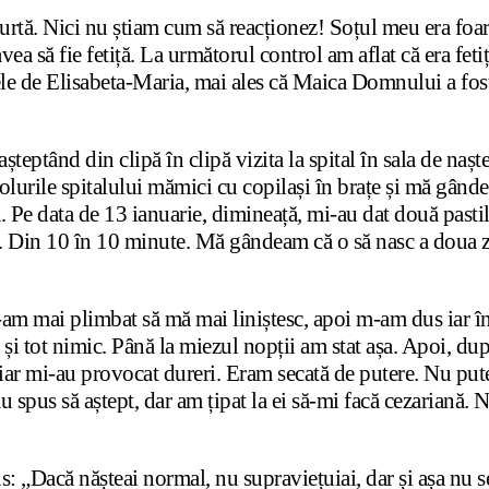
 burtă. Nici nu știam cum să reacționez! Soțul meu era f
 avea să fie fetiță. La următorul control am aflat că era fe
le de Elisabeta-Maria, mai ales că Maica Domnului a fost
 așteptând din clipă în clipă vizita la spital în sala de 
lurile spitalului mămici cu copilași în brațe și mă gânde
ea. Pe data de 13 ianuarie, dimineață, mi-au dat două pas
le. Din 10 în 10 minute. Mă gândeam că o să nasc a doua z
am mai plimbat să mă mai liniștesc, apoi m-am dus iar în s
i tot nimic. Până la miezul nopții am stat așa. Apoi, dup
 iar mi-au provocat dureri. Eram secată de putere. Nu pu
au spus să aștept, dar am țipat la ei să-mi facă cezaria
: „Dacă nășteai normal, nu supraviețuiai, dar și așa nu s