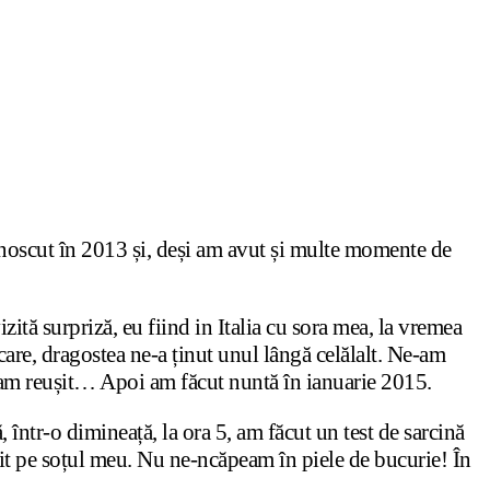
unoscut în 2013 și, deși am avut și multe momente de
zită surpriză, eu fiind in Italia cu sora mea, la vremea
re, dragostea ne-a ținut unul lângă celălalt. Ne-am
-am reușit… Apoi am făcut nuntă în ianuarie 2015.
 într-o dimineață, la ora 5, am făcut un test de sarcină
it pe soțul meu. Nu ne-ncăpeam în piele de bucurie! În