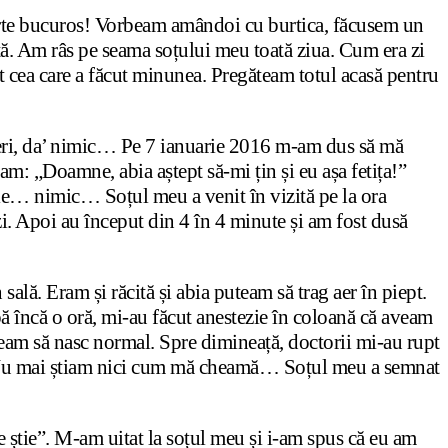
oarte bucuros! Vorbeam amândoi cu burtica, făcusem un
tiță. Am râs pe seama soțului meu toată ziua. Cum era zi
 cea care a făcut minunea. Pregăteam totul acasă pentru
nașteri, da’ nimic… Pe 7 ianuarie 2016 m-am dus să mă
am: „Doamne, abia aștept să-mi țin și eu așa fetița!”
tile… nimic… Soțul meu a venit în vizită pe la ora
i. Apoi au început din 4 în 4 minute și am fost dusă
ală. Eram și răcită și abia puteam să trag aer în piept.
ă încă o oră, mi-au făcut anestezie în coloană că aveam
team să nasc normal. Spre dimineață, doctorii mi-au rupt
nă. Nu mai știam nici cum mă cheamă… Soțul meu a semnat
e știe”. M-am uitat la soțul meu și i-am spus că eu am