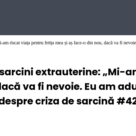
i-am riscat viața pentru fetița mea și aș face-o din nou, dacă va fi nevo
arcini extrauterine: „Mi-am
dacă va fi nevoie. Eu am a
 despre criza de sarcină #4