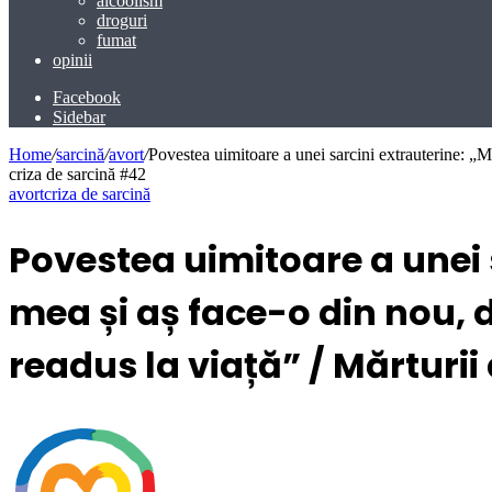
alcoolism
droguri
fumat
opinii
Facebook
Sidebar
Home
/
sarcină
/
avort
/
Povestea uimitoare a unei sarcini extrauterine: „M
criza de sarcină #42
avort
criza de sarcină
Povestea uimitoare a unei s
mea și aș face-o din nou, 
readus la viață” / Mărturii