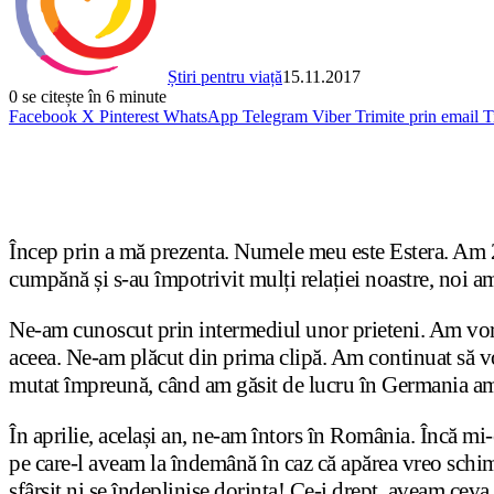
Știri pentru viață
15.11.2017
0
se citește în 6 minute
Facebook
X
Pinterest
WhatsApp
Telegram
Viber
Trimite prin email
T
Încep prin a mă prezenta. Numele meu este Estera. Am 2
cumpănă și s-au împotrivit mulți relației noastre, noi a
Ne-am cunoscut prin intermediul unor prieteni. Am vorbit 
aceea. Ne-am plăcut din prima clipă. Am continuat să vo
mutat împreună, când am găsit de lucru în Germania am
În aprilie, același an, ne-am întors în România. Încă mi-
pe care-l aveam la îndemână în caz că apărea vreo schim
sfârșit ni se îndeplinise dorința! Ce-i drept, aveam ceva