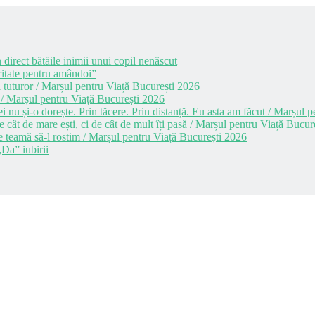
 direct bătăile inimii unui copil nenăscut
itate pentru amândoi”
 tuturor / Marșul pentru Viață București 2026
 / Marșul pentru Viață București 2026
i nu și-o dorește. Prin tăcere. Prin distanță. Eu asta am făcut / Marșul
cât de mare ești, ci de cât de mult îți pasă / Marșul pentru Viață Bucur
e teamă să-l rostim / Marșul pentru Viață București 2026
Da” iubirii