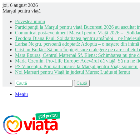
joi, 6 august 2026
Marșul pentru viață
Povestea inimii
Participanții la Marșul pentru viață București 2026 au ascultat în
Comunicat post-eveniment Marșul pentru Viață 2026 – „Solidar
Teodora Diana Paul: Solidaritatea pentru amândoi – pe înțelesul
Larisa Negru, persoană adoptată: Adopția – o naștere din inimă
Cristian Budău: Să nu o împingi spre o alegere pe care sufletul e
Mara Epuraș, Centrul Maternal Sf. Elena: Schimbarea nu ține de 
Maria Czernin, Pro-Life Europe: Adevărul dă viață. Să nu ne fi
PS Vincențiu: Prin participarea la Marșul pentru Viață spunem „
Noi Marșuri pentru Viață în județul Mureș: Luduș și Iernut
Caută
Meniu