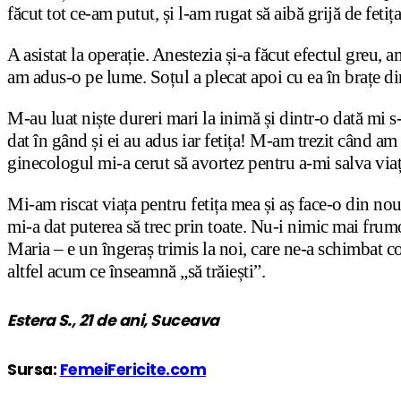
făcut tot ce-am putut, și l-am rugat să aibă grijă de fetiț
A asistat la operație. Anestezia și-a făcut efectul greu,
am adus-o pe lume. Soțul a plecat apoi cu ea în brațe din
M-au luat niște dureri mari la inimă și dintr-o dată mi s
dat în gând și ei au adus iar fetița! M-am trezit când a
ginecologul mi-a cerut să avortez pentru a-mi salva vi
Mi-am riscat viața pentru fetița mea și aș face-o din no
mi-a dat puterea să trec prin toate. Nu-i nimic mai frumo
Maria – e un îngeraș trimis la noi, care ne-a schimbat 
altfel acum ce înseamnă „să trăiești”.
Estera S., 21 de ani, Suceava
Sursa:
FemeiFericite.com