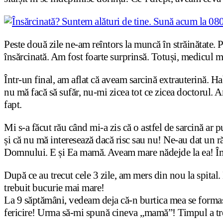
Peste două zile ne-am reîntors la muncă în străinătate.
însărcinată. Am fost foarte surprinsă. Totuși, medicul 
Într-un final, am aflat că aveam sarcină extrauterină. H
nu mă facă să sufăr, nu-mi zicea tot ce zicea doctorul. A
fapt.
Mi s-a făcut rău când mi-a zis că o astfel de sarcină ar
și că nu mă interesează dacă risc sau nu! Ne-au dat un 
Domnului. E și Ea mamă. Aveam mare nădejde la ea! Î
După ce au trecut cele 3 zile, am mers din nou la spital. 
trebuit bucurie mai mare!
La 9 săptămâni, vedeam deja că-n burtica mea se formas
fericire! Urma să-mi spună cineva „mamă”! Timpul a tr