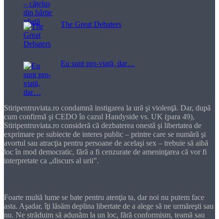
The Great Debaters
Eu sunt pro-viață, dar…
Stiripentruviata.ro condamnă instigarea la ură şi violenţă. Dar, după
cum confirmă şi CEDO în cazul Handyside vs. UK (para 49),
Stiripentruviata.ro consideră că dezbaterea onestă şi libertatea de
exprimare pe subiecte de interes public – printre care se numără şi
avortul sau atracţia pentru persoane de acelaşi sex – trebuie să aibă
loc în mod democratic, fără a fi cenzurate de ameninţarea că vor fi
interpretate ca „discurs al urii”.
Dragă cititorule
Foarte multă lume se bate pentru atenţia ta, dar noi nu putem face
asta. Aşadar, îţi lăsăm deplina libertate de a alege să ne urmăreşti sau
nu. Ne străduim să adunăm la un loc, fără conformism, teamă sau