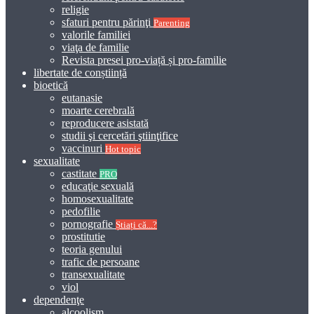
religie
sfaturi pentru părinţi
Parenting
valorile familiei
viaţa de familie
Revista presei pro-viață și pro-familie
libertate de conștiință
bioetică
eutanasie
moarte cerebrală
reproducere asistată
studii şi cercetări ştiinţifice
vaccinuri
Hot topic
sexualitate
castitate
PRO
educaţie sexuală
homosexualitate
pedofilie
pornografie
Știați că...?
prostitutie
teoria genului
trafic de persoane
transexualitate
viol
dependenţe
alcoolism