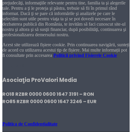
prejudecăţi, informaţiile relevante pentru tine, familia ta şi alegerile
tale. Pentru a ţi le proteja şi păstra, trebuie să fii în primul rând
informat. Dacă ţi se pare că informările şi analizele pe care le
selectăm sunt utile pentru viaţa ta şi se pot dovedi necesare în
dezbaterea publică din România, te invităm să faci cunoscut site-ul
nostru şi altora şi să susţii financiar, după posibilităţi, continuarea şi
profesionalizarea demersului nostru.
Acest site utilizează fișiere cookie. Prin continuarea navigării, sunteți
de acord cu utilizarea acestui tip de fișiere. Mai multe informații pot
fi consultate prin accesarea
Politicii privind Fișierele Cookie
DONEAZĂ!
Asociaţia ProValori Media
RO18 RZBR 0000 0600 1647 3191 – RON
RO85 RZBR 0000 0600 1647 3246 – EUR
Politica de Confidențialitate