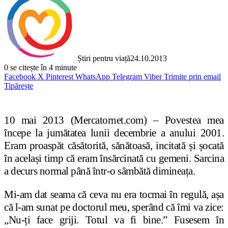
Știri pentru viață
24.10.2013
0
se citește în 4 minute
Facebook
X
Pinterest
WhatsApp
Telegram
Viber
Trimite prin email
Tipărește
10 mai 2013 (Mercatornet.com) – Povestea mea
începe la jumătatea lunii decembrie a anului 2001.
Eram proaspăt căsătorită, sănătoasă, incitată și șocată
în același timp că eram însărcinată cu gemeni. Sarcina
a decurs normal până într-o sâmbătă dimineața.
Mi-am dat seama că ceva nu era tocmai în regulă, așa
că l-am sunat pe doctorul meu, sperând că îmi va zice:
„Nu-ți face griji. Totul va fi bine.” Fusesem în