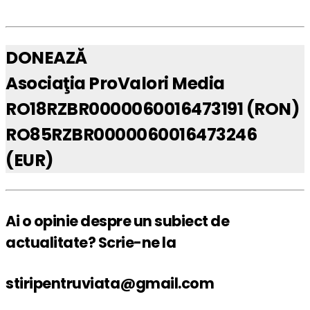
DONEAZĂ
Asociaţia ProValori Media
RO18RZBR0000060016473191 (RON)
RO85RZBR0000060016473246
(EUR)
Ai o opinie despre un subiect de
actualitate? Scrie-ne la
stiripentruviata@gmail.com