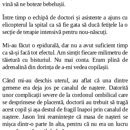
vină să ne boteze bebelușii.
Între timp o echipă de doctori și asistente a ajuns cu
elicopterul la spital ca să fie gata să ducă fetițele la o
secție de terapie intensivă pentru nou-născuți.
Mi-au făcut o epidurală, dar nu a avut suficient timp
ca să-și facă tot efectul. Am simțit fiecare milimetru de
tăietură cu bisturiul. Nu mai conta. Eram plină de
adrenalină din dorința de a-mi vedea copilașii.
Când mi-au deschis uterul, au aflat că una dintre
gemene era deja jos pe canalul de naștere. Datorită
unor complicații severe de la cordonul ombilical care
se desprinsese de placentă, doctorii au trebuit să tragă
acest copil și așa destul de fragil înapoi prin canalul de
naștere. Jason îmi reamintește că masa de nașteri se
mișca dintr-o parte în alta, pentru că nu era un lucru