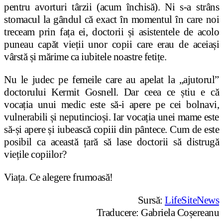
pentru avorturi târzii (acum închisă). Ni s-a strâns
stomacul la gândul că exact în momentul în care noi
treceam prin fața ei, doctorii și asistentele de acolo
puneau capăt vieții unor copii care erau de aceiași
vârstă și mărime ca iubitele noastre fetițe.
Nu le judec pe femeile care au apelat la „ajutorul”
doctorului Kermit Gosnell. Dar ceea ce știu e că
vocația unui medic este să-i apere pe cei bolnavi,
vulnerabili și neputincioși. Iar vocația unei mame este
să-și apere și iubească copiii din pântece. Cum de este
posibil ca această țară să lase doctorii să distrugă
viețile copiilor?
Viața. Ce alegere frumoasă!
Sursă:
LifeSiteNews
Traducere: Gabriela Coșereanu