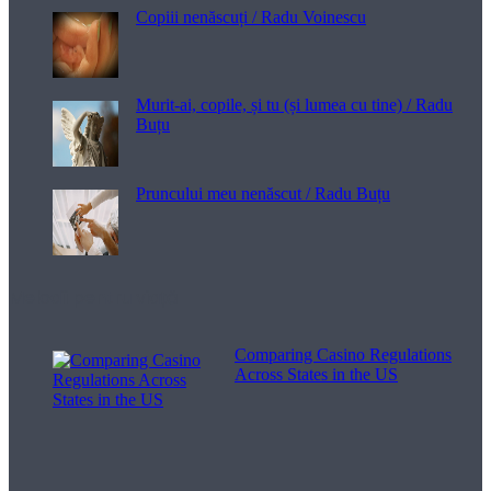
Copiii nenăscuți / Radu Voinescu
Murit-ai, copile, și tu (și lumea cu tine) / Radu
Buțu
Pruncului meu nenăscut / Radu Buțu
Melodii pentru viață
Comparing Casino Regulations
Across States in the US