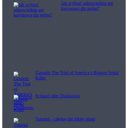
Jak wybrać odpowiednią grę
kasynową dla siebie?
Filme pentru viață
Gosnell: The Trial of America’s Biggest Serial
Killer
Scrisori către Dumnezeu
Tutorial – cățeluș din hârtie pliată