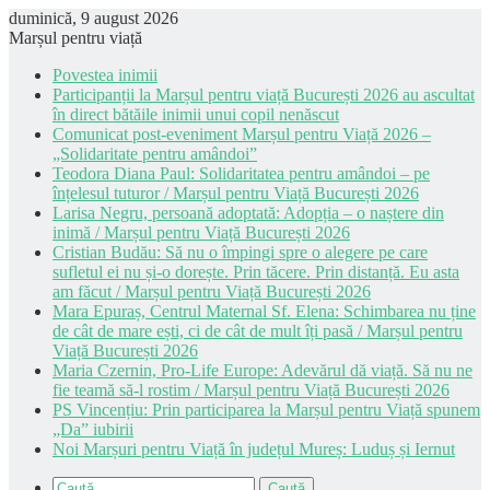
duminică, 9 august 2026
Marșul pentru viață
Povestea inimii
Participanții la Marșul pentru viață București 2026 au ascultat
în direct bătăile inimii unui copil nenăscut
Comunicat post-eveniment Marșul pentru Viață 2026 –
„Solidaritate pentru amândoi”
Teodora Diana Paul: Solidaritatea pentru amândoi – pe
înțelesul tuturor / Marșul pentru Viață București 2026
Larisa Negru, persoană adoptată: Adopția – o naștere din
inimă / Marșul pentru Viață București 2026
Cristian Budău: Să nu o împingi spre o alegere pe care
sufletul ei nu și-o dorește. Prin tăcere. Prin distanță. Eu asta
am făcut / Marșul pentru Viață București 2026
Mara Epuraș, Centrul Maternal Sf. Elena: Schimbarea nu ține
de cât de mare ești, ci de cât de mult îți pasă / Marșul pentru
Viață București 2026
Maria Czernin, Pro-Life Europe: Adevărul dă viață. Să nu ne
fie teamă să-l rostim / Marșul pentru Viață București 2026
PS Vincențiu: Prin participarea la Marșul pentru Viață spunem
„Da” iubirii
Noi Marșuri pentru Viață în județul Mureș: Luduș și Iernut
Caută