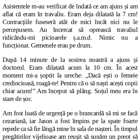
Asistentele m-au verificat de îndată ce am ajuns și am
aflat că eram în travaliu. Eram deja dilatată la 7 cm!
Contracțiile fuseseră atât de mici încât nici nu le
percepusem. Au încercat să oprească travaliul
ridicându-mi picioarele ș.a.m.d. Nimic nu a
funcționat. Gemenele erau pe drum.
După 14 minute de la sosirea noastră a ajuns și
doctorul. Eram dilatată acum la 10 cm. În acest
moment mi-a șoptit la ureche: „Dacă ești o femeie
credincioasă, roagă-te! Pentru că o să naști acești copii
chiar acum!” Am început să plâng. Soțul meu era în
stare de șoc.
Am fost luată de urgență pe o brancardă să mi se facă
cezariană, iar Jason a fost împins pe la spate foarte
repede ca să fie lângă mine în sala de nașteri. În timpul
pregătirilor vijelioase am reușit să sunăm un preot să