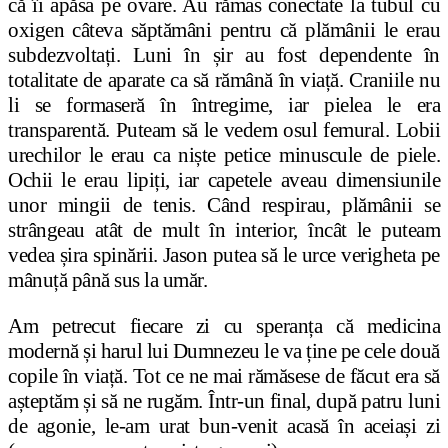
că îi apăsa pe ovare. Au rămas conectate la tubul cu
oxigen câteva săptămâni pentru că plămânii le erau
subdezvoltați. Luni în șir au fost dependente în
totalitate de aparate ca să rămână în viață. Craniile nu
li se formaseră în întregime, iar pielea le era
transparentă. Puteam să le vedem osul femural. Lobii
urechilor le erau ca niște petice minuscule de piele.
Ochii le erau lipiți, iar capetele aveau dimensiunile
unor mingii de tenis. Când respirau, plămânii se
strângeau atât de mult în interior, încât le puteam
vedea șira spinării. Jason putea să le urce verigheta pe
mânuță până sus la umăr.
Am petrecut fiecare zi cu speranța că medicina
modernă și harul lui Dumnezeu le va ține pe cele două
copile în viață. Tot ce ne mai rămăsese de făcut era să
așteptăm și să ne rugăm. Într-un final, după patru luni
de agonie, le-am urat bun-venit acasă în aceiași zi