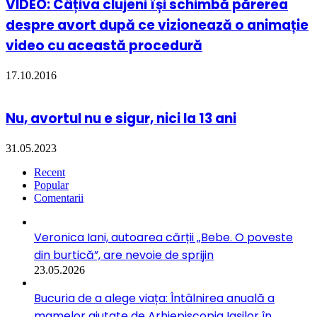
VIDEO: Câțiva clujeni își schimbă părerea
despre avort după ce vizionează o animație
video cu această procedură
17.10.2016
Nu, avortul nu e sigur, nici la 13 ani
31.05.2023
Recent
Popular
Comentarii
Veronica Iani, autoarea cărții „Bebe. O poveste
din burtică”, are nevoie de sprijin
23.05.2026
Bucuria de a alege viața: Întâlnirea anuală a
mamelor ajutate de Arhiepiscopia Iașilor în