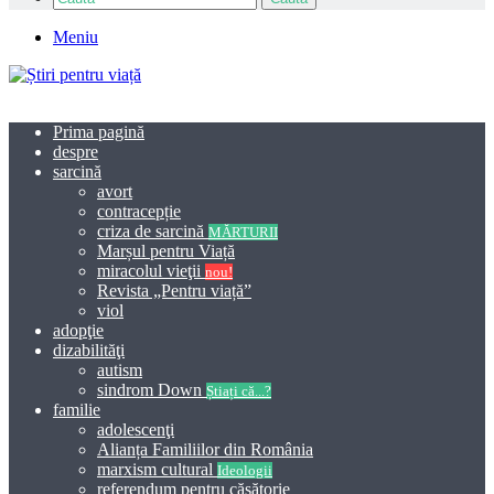
Meniu
Prima pagină
despre
sarcină
avort
contracepție
criza de sarcină
MĂRTURII
Marșul pentru Viață
miracolul vieţii
nou!
Revista „Pentru viață”
viol
adopţie
dizabilităţi
autism
sindrom Down
Știați că...?
familie
adolescenţi
Alianța Familiilor din România
marxism cultural
Ideologii
referendum pentru căsătorie