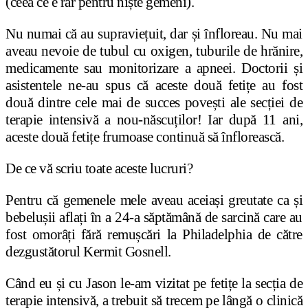
(ceea ce e rar pentru niște gemeni).
Nu numai că au supraviețuit, dar și înfloreau. Nu mai
aveau nevoie de tubul cu oxigen, tuburile de hrănire,
medicamente sau monitorizare a apneei. Doctorii și
asistentele ne-au spus că aceste două fetițe au fost
două dintre cele mai de succes povești ale secției de
terapie intensivă a nou-născuților! Iar după 11 ani,
aceste două fetițe frumoase continuă să înflorească.
De ce vă scriu toate aceste lucruri?
Pentru că gemenele mele aveau aceiași greutate ca și
bebelușii aflați în a 24-a săptămână de sarcină care au
fost omorâți fără remușcări la Philadelphia de către
dezgustătorul Kermit Gosnell.
Când eu și cu Jason le-am vizitat pe fetițe la secția de
terapie intensivă, a trebuit să trecem pe lângă o clinică