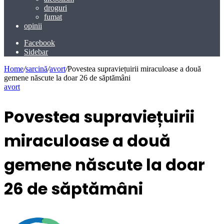
droguri
fumat
opinii
Facebook
Sidebar
Home
/
sarcină
/
avort
/
Povestea supraviețuirii miraculoase a două
gemene născute la doar 26 de săptămâni
avort
Povestea supraviețuirii
miraculoase a două
gemene născute la doar
26 de săptămâni