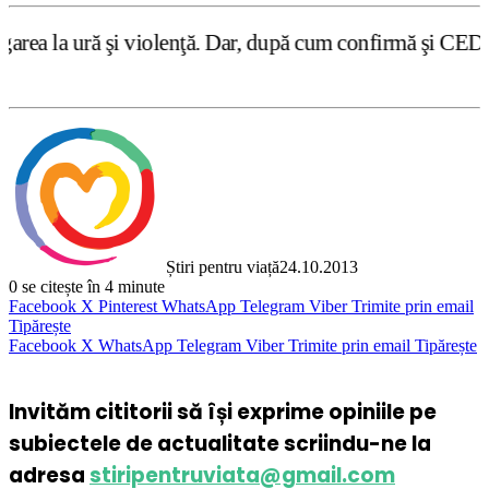
olenţă. Dar, după cum confirmă şi CEDO în cazul Handyside
Știri pentru viață
24.10.2013
0
se citește în 4 minute
Facebook
X
Pinterest
WhatsApp
Telegram
Viber
Trimite prin email
Tipărește
Facebook
X
WhatsApp
Telegram
Viber
Trimite prin email
Tipărește
Invităm cititorii să își exprime opiniile pe
subiectele de actualitate scriindu-ne la
adresa
stiripentruviata@gmail.com