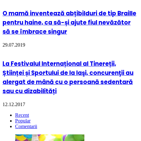
O mamă inventează abțibilduri de tip Braille
pentru haine, ca să-și ajute fiul nevăzător
să se îmbrace singur
29.07.2019
La Festivalul Internațional al Tinereții,
Științei și Sportului de la Iaşi, concurenţii au
alergat de mână cu o persoană sedentară
sau cu dizabilități
12.12.2017
Recent
Popular
Comentarii