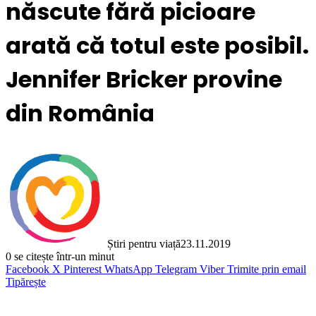
născute fără picioare
arată că totul este posibil.
Jennifer Bricker provine
din România
Știri pentru viață
23.11.2019
0
se citește într-un minut
Facebook
X
Pinterest
WhatsApp
Telegram
Viber
Trimite prin email
Tipărește