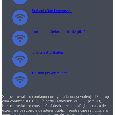
Scrisori către Dumnezeu
Tutorial – cățeluș din hârtie pliată
The Great Debaters
Eu sunt pro-viață, dar…
Stiripentruviata.ro condamnă instigarea la ură şi violenţă. Dar, după
cum confirmă şi CEDO în cazul Handyside vs. UK (para 49),
Stiripentruviata.ro consideră că dezbaterea onestă şi libertatea de
exprimare pe subiecte de interes public – printre care se numără şi
avortul sau atracţia pentru persoane de acelaşi sex – trebuie să aibă