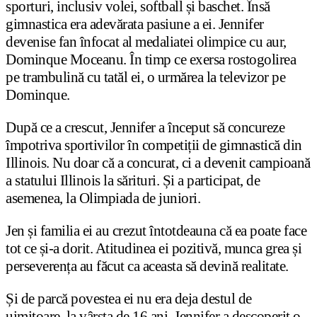
sporturi, inclusiv volei, softball și baschet. Însă
gimnastica era adevărata pasiune a ei. Jennifer
devenise fan înfocat al medaliatei olimpice cu aur,
Dominque Moceanu. În timp ce exersa rostogolirea
pe trambulină cu tatăl ei, o urmărea la televizor pe
Dominque.
După ce a crescut, Jennifer a început să concureze
împotriva sportivilor în competiții de gimnastică din
Illinois. Nu doar că a concurat, ci a devenit campioană
a statului Illinois la sărituri. Și a participat, de
asemenea, la Olimpiada de juniori.
Jen și familia ei au crezut întotdeauna că ea poate face
tot ce și-a dorit. Atitudinea ei pozitivă, munca grea și
perseverența au făcut ca aceasta să devină realitate.
Și de parcă povestea ei nu era deja destul de
uimitoare, la vârsta de 16 ani, Jennifer a descoperit o