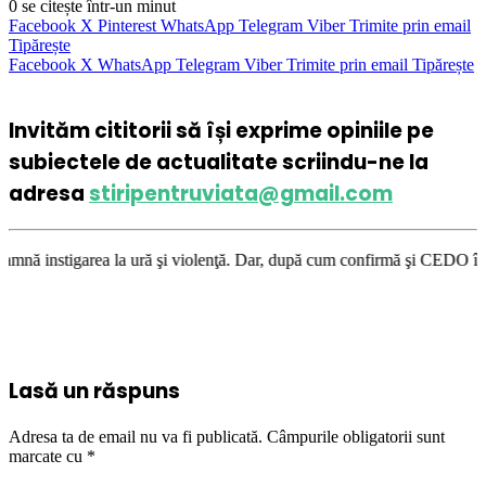
0
se citește într-un minut
Facebook
X
Pinterest
WhatsApp
Telegram
Viber
Trimite prin email
Tipărește
Facebook
X
WhatsApp
Telegram
Viber
Trimite prin email
Tipărește
Invităm cititorii să își exprime opiniile pe
subiectele de actualitate scriindu-ne la
adresa
stiripentruviata@gmail.com
ră şi violenţă. Dar, după cum confirmă şi CEDO în cazul Handyside vs. UK
Lasă un răspuns
Adresa ta de email nu va fi publicată.
Câmpurile obligatorii sunt
marcate cu
*