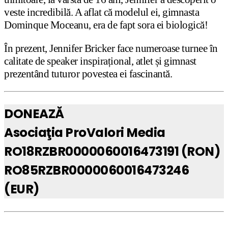
veste incredibilă. A aflat că modelul ei, gimnasta
Dominque Moceanu, era de fapt sora ei biologică!
În prezent, Jennifer Bricker face numeroase turnee în
calitate de speaker inspirațional, atlet și gimnast
prezentând tuturor povestea ei fascinantă.
DONEAZĂ
Asociaţia ProValori Media
RO18RZBR0000060016473191 (RON)
RO85RZBR0000060016473246
(EUR)