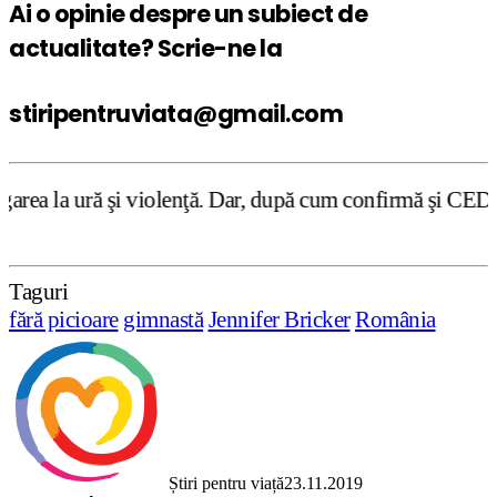
Ai o opinie despre un subiect de
actualitate? Scrie-ne la
stiripentruviata@gmail.com
nţă. Dar, după cum confirmă şi CEDO în cazul Handyside vs
Taguri
fără picioare
gimnastă
Jennifer Bricker
România
Știri pentru viață
23.11.2019