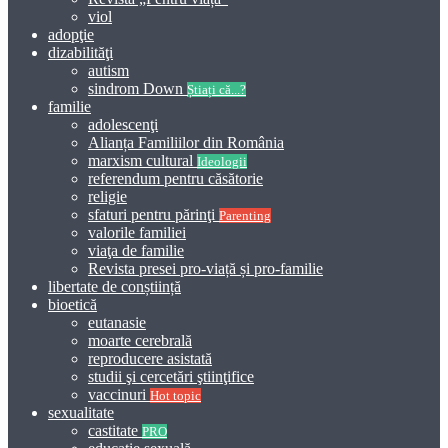
viol
adopţie
dizabilităţi
autism
sindrom Down
Știați că...?
familie
adolescenţi
Alianța Familiilor din România
marxism cultural
Ideologii
referendum pentru căsătorie
religie
sfaturi pentru părinţi
Parenting
valorile familiei
viaţa de familie
Revista presei pro-viață și pro-familie
libertate de conștiință
bioetică
eutanasie
moarte cerebrală
reproducere asistată
studii şi cercetări ştiinţifice
vaccinuri
Hot topic
sexualitate
castitate
PRO