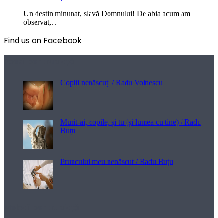
Un destin minunat, slavă Domnului! De abia acum am
observat,...
Find us on Facebook
Poezii pentru viață
Copiii nenăscuți / Radu Voinescu
Murit-ai, copile, și tu (și lumea cu tine) / Radu
Buțu
Pruncului meu nenăscut / Radu Buțu
Melodii pentru viață