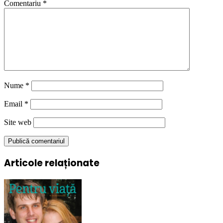
Comentariu
*
Nume
*
Email
*
Site web
Articole relaționate