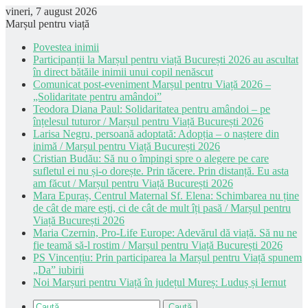
vineri, 7 august 2026
Marșul pentru viață
Povestea inimii
Participanții la Marșul pentru viață București 2026 au ascultat
în direct bătăile inimii unui copil nenăscut
Comunicat post-eveniment Marșul pentru Viață 2026 –
„Solidaritate pentru amândoi”
Teodora Diana Paul: Solidaritatea pentru amândoi – pe
înțelesul tuturor / Marșul pentru Viață București 2026
Larisa Negru, persoană adoptată: Adopția – o naștere din
inimă / Marșul pentru Viață București 2026
Cristian Budău: Să nu o împingi spre o alegere pe care
sufletul ei nu și-o dorește. Prin tăcere. Prin distanță. Eu asta
am făcut / Marșul pentru Viață București 2026
Mara Epuraș, Centrul Maternal Sf. Elena: Schimbarea nu ține
de cât de mare ești, ci de cât de mult îți pasă / Marșul pentru
Viață București 2026
Maria Czernin, Pro-Life Europe: Adevărul dă viață. Să nu ne
fie teamă să-l rostim / Marșul pentru Viață București 2026
PS Vincențiu: Prin participarea la Marșul pentru Viață spunem
„Da” iubirii
Noi Marșuri pentru Viață în județul Mureș: Luduș și Iernut
Caută