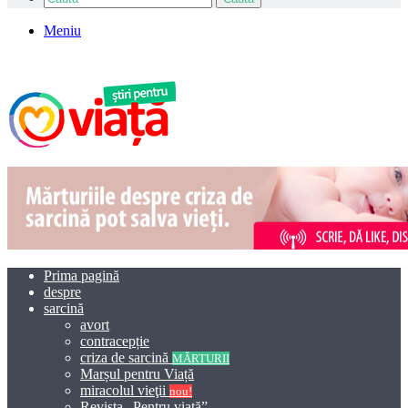
Meniu
Prima pagină
despre
sarcină
avort
contracepție
criza de sarcină
MĂRTURII
Marșul pentru Viață
miracolul vieţii
nou!
Revista „Pentru viață”