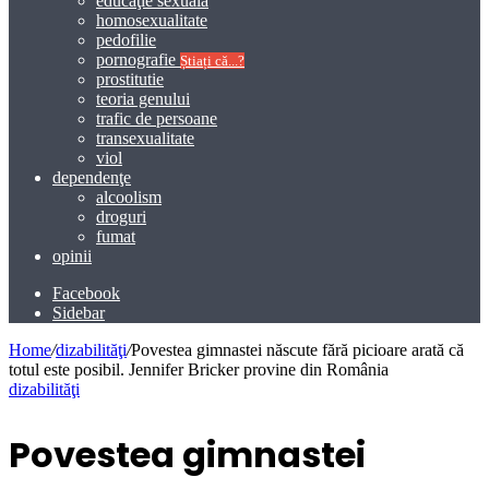
educaţie sexuală
homosexualitate
pedofilie
pornografie
Știați că...?
prostitutie
teoria genului
trafic de persoane
transexualitate
viol
dependenţe
alcoolism
droguri
fumat
opinii
Facebook
Sidebar
Home
/
dizabilităţi
/
Povestea gimnastei născute fără picioare arată că
totul este posibil. Jennifer Bricker provine din România
dizabilităţi
Povestea gimnastei