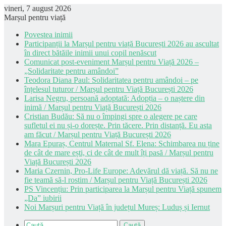
vineri, 7 august 2026
Marșul pentru viață
Povestea inimii
Participanții la Marșul pentru viață București 2026 au ascultat
în direct bătăile inimii unui copil nenăscut
Comunicat post-eveniment Marșul pentru Viață 2026 –
„Solidaritate pentru amândoi”
Teodora Diana Paul: Solidaritatea pentru amândoi – pe
înțelesul tuturor / Marșul pentru Viață București 2026
Larisa Negru, persoană adoptată: Adopția – o naștere din
inimă / Marșul pentru Viață București 2026
Cristian Budău: Să nu o împingi spre o alegere pe care
sufletul ei nu și-o dorește. Prin tăcere. Prin distanță. Eu asta
am făcut / Marșul pentru Viață București 2026
Mara Epuraș, Centrul Maternal Sf. Elena: Schimbarea nu ține
de cât de mare ești, ci de cât de mult îți pasă / Marșul pentru
Viață București 2026
Maria Czernin, Pro-Life Europe: Adevărul dă viață. Să nu ne
fie teamă să-l rostim / Marșul pentru Viață București 2026
PS Vincențiu: Prin participarea la Marșul pentru Viață spunem
„Da” iubirii
Noi Marșuri pentru Viață în județul Mureș: Luduș și Iernut
Caută