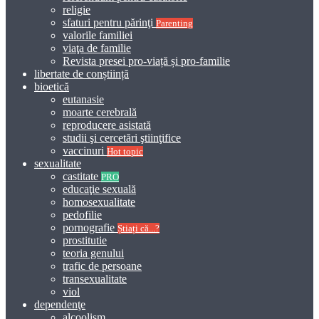
religie
sfaturi pentru părinţi
Parenting
valorile familiei
viaţa de familie
Revista presei pro-viață și pro-familie
libertate de conștiință
bioetică
eutanasie
moarte cerebrală
reproducere asistată
studii şi cercetări ştiinţifice
vaccinuri
Hot topic
sexualitate
castitate
PRO
educaţie sexuală
homosexualitate
pedofilie
pornografie
Știați că...?
prostitutie
teoria genului
trafic de persoane
transexualitate
viol
dependenţe
alcoolism