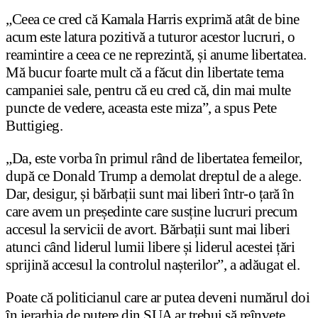
„Ceea ce cred că Kamala Harris exprimă atât de bine
acum este latura pozitivă a tuturor acestor lucruri, o
reamintire a ceea ce ne reprezintă, și anume libertatea.
Mă bucur foarte mult că a făcut din libertate tema
campaniei sale, pentru că eu cred că, din mai multe
puncte de vedere, aceasta este miza”, a spus Pete
Buttigieg.
„Da, este vorba în primul rând de libertatea femeilor,
după ce Donald Trump a demolat dreptul de a alege.
Dar, desigur, și bărbații sunt mai liberi într-o țară în
care avem un președinte care susține lucruri precum
accesul la servicii de avort. Bărbații sunt mai liberi
atunci când liderul lumii libere și liderul acestei țări
sprijină accesul la controlul nașterilor”, a adăugat el.
Poate că politicianul care ar putea deveni numărul doi
în ierarhia de putere din SUA ar trebui să reînvețe