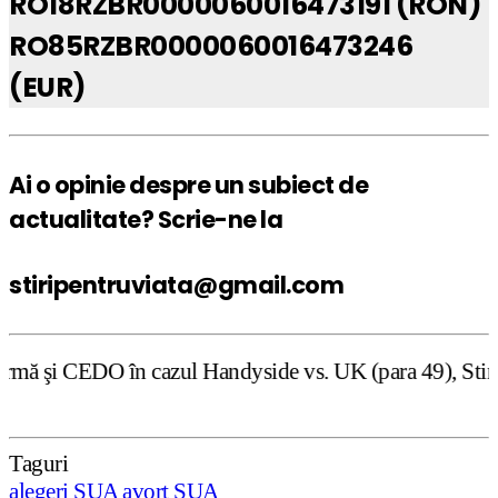
RO18RZBR0000060016473191 (RON)
RO85RZBR0000060016473246
(EUR)
Ai o opinie despre un subiect de
actualitate? Scrie-ne la
stiripentruviata@gmail.com
cazul Handyside vs. UK (para 49), Stiripentruviata.ro con
Taguri
alegeri SUA
avort
SUA