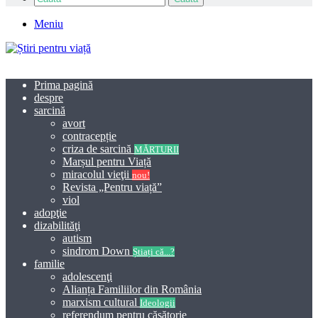
Meniu
Prima pagină
despre
sarcină
avort
contracepție
criza de sarcină
MĂRTURII
Marșul pentru Viață
miracolul vieţii
nou!
Revista „Pentru viață”
viol
adopţie
dizabilităţi
autism
sindrom Down
Știați că...?
familie
adolescenţi
Alianța Familiilor din România
marxism cultural
Ideologii
referendum pentru căsătorie