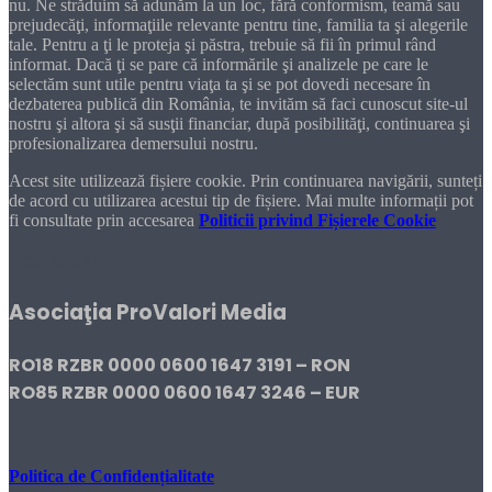
nu. Ne străduim să adunăm la un loc, fără conformism, teamă sau
prejudecăţi, informaţiile relevante pentru tine, familia ta şi alegerile
tale. Pentru a ţi le proteja şi păstra, trebuie să fii în primul rând
informat. Dacă ţi se pare că informările şi analizele pe care le
selectăm sunt utile pentru viaţa ta şi se pot dovedi necesare în
dezbaterea publică din România, te invităm să faci cunoscut site-ul
nostru şi altora şi să susţii financiar, după posibilităţi, continuarea şi
profesionalizarea demersului nostru.
Acest site utilizează fișiere cookie. Prin continuarea navigării, sunteți
de acord cu utilizarea acestui tip de fișiere. Mai multe informații pot
fi consultate prin accesarea
Politicii privind Fișierele Cookie
DONEAZĂ!
Asociaţia ProValori Media
RO18 RZBR 0000 0600 1647 3191 – RON
RO85 RZBR 0000 0600 1647 3246 – EUR
Politica de Confidențialitate