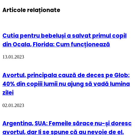
Articole relaționate
Cutia pentru bebeluși a salvat primul copil
din Ocala, Florida: Cum funcționează
13.01.2023
Avortul, principala cauză de deces pe Glob:
40% din copiii lumii nu ajung să vadă lumina
zilei
02.01.2023
Argentina, SUA: Femeile sărace nu-și doresc
avortul, dar li se spune că au nevoie de el.