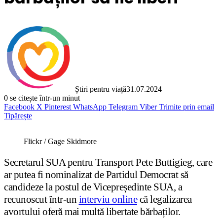
Știri pentru viață
31.07.2024
0
se citește într-un minut
Facebook
X
Pinterest
WhatsApp
Telegram
Viber
Trimite prin email
Tipărește
Flickr / Gage Skidmore
Secretarul SUA pentru Transport Pete Buttigieg, care
ar putea fi nominalizat de Partidul Democrat să
candideze la postul de Vicepreședinte SUA, a
recunoscut într-un
interviu online
că legalizarea
avortului oferă mai multă libertate bărbaților.