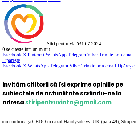
Știri pentru viață
31.07.2024
0
se citește într-un minut
Facebook
X
Pinterest
WhatsApp
Telegram
Viber
Trimite prin email
Tipărește
Facebook
X
WhatsApp
Telegram
Viber
Trimite prin email
Tipărește
Invităm cititorii să își exprime opiniile pe
subiectele de actualitate scriindu-ne la
adresa
stiripentruviata@gmail.com
i CEDO în cazul Handyside vs. UK (para 49), Stiripentruviata.ro consider