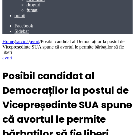
droguri
fumat
opinii
Facebook
Sidebar
Home
/
sarcină
/
avort
/
Posibil candidat al Democraților la postul de
Vicepreședinte SUA spune că avortul le permite bărbaților să fie
liberi
avort
Posibil candidat al
Democraților la postul de
Vicepreședinte SUA spune
că avortul le permite
bărbaților să fie liberi