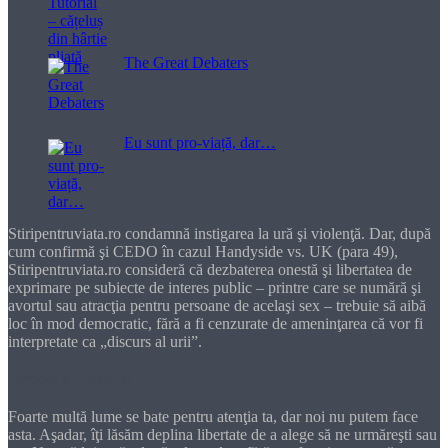
The Great Debaters
Eu sunt pro-viață, dar…
Stiripentruviata.ro condamnă instigarea la ură şi violenţă. Dar, după
cum confirmă şi CEDO în cazul Handyside vs. UK (para 49),
Stiripentruviata.ro consideră că dezbaterea onestă şi libertatea de
exprimare pe subiecte de interes public – printre care se numără şi
avortul sau atracţia pentru persoane de acelaşi sex – trebuie să aibă
loc în mod democratic, fără a fi cenzurate de ameninţarea că vor fi
interpretate ca „discurs al urii”.
Dragă cititorule
Foarte multă lume se bate pentru atenţia ta, dar noi nu putem face
asta. Aşadar, îţi lăsăm deplina libertate de a alege să ne urmăreşti sau