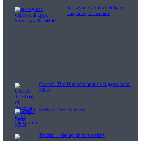
Jak wybrać odpowiednią grę
kasynową dla siebie?
Filme pentru viață
Gosnell: The Trial of America’s Biggest Serial
Killer
Scrisori către Dumnezeu
Tutorial – cățeluș din hârtie pliată