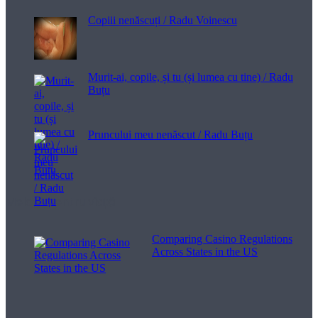
Copiii nenăscuți / Radu Voinescu
Murit-ai, copile, și tu (și lumea cu tine) / Radu
Buțu
Pruncului meu nenăscut / Radu Buțu
Melodii pentru viață
Comparing Casino Regulations
Across States in the US