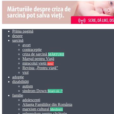
Prima pagină
despre
sarcină
avort
contracepție
criza de sarcină
MĂRTURII
Marșul pentru Viață
miracolul vieţii
nou!
Revista „Pentru viață”
viol
adopţie
dizabilităţi
autism
sindrom Down
Știați că...?
familie
adolescenţi
Alianța Familiilor din România
marxism cultural
Ideologii
referendum pentru căsătorie