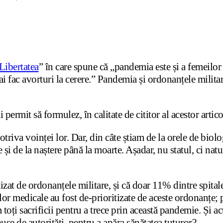
Libertatea
” în care spune că „pandemia este și a femeilor 
 fac avorturi la cerere.” Pandemia și ordonanțele militar
permit să formulez, în calitate de cititor al acestor articol
triva voinței lor. Dar, din câte știam de la orele de biolo
e și de la naștere până la moarte. Așadar, nu statul, ci na
tizat de ordonanțele militare, și că doar 11% dintre spita
iilor medicale au fost de-prioritizate de aceste ordonanțe
em toți sacrificii pentru a trece prin această pandemie. Și
e de autorități, pentru a apăra sănătatea tuturor?