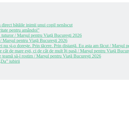
 direct bătăile inimii unui copil nenăscut
itate pentru amândoi”
 tuturor / Marșul pentru Viață București 2026
 / Marșul pentru Viață București 2026
i nu și-o dorește. Prin tăcere. Prin distanță. Eu asta am făcut / Marșul
cât de mare ești, ci de cât de mult îți pasă / Marșul pentru Viață Bucur
e teamă să-l rostim / Marșul pentru Viață București 2026
Da” iubirii