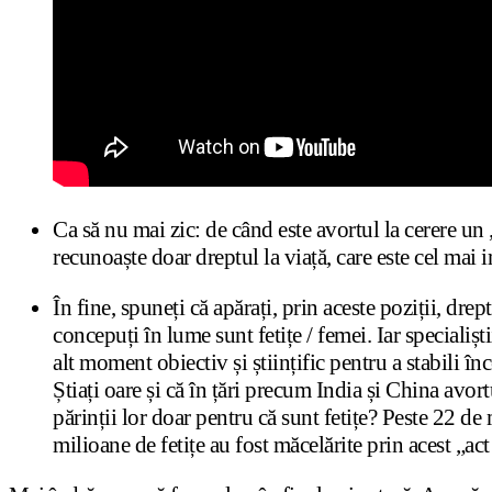
Ca să nu mai zic: de când este avortul la cerere un 
recunoaște doar dreptul la viață, care este cel mai
În fine, spuneți că apărați, prin aceste poziții, dre
concepuți în lume sunt fetițe / femei. Iar specialiș
alt moment obiectiv și științific pentru a stabili înc
Știați oare și că în țări precum India și China avort
părinții lor doar pentru că sunt fetițe? Peste 22 de
milioane de fetițe au fost măcelărite prin acest „act