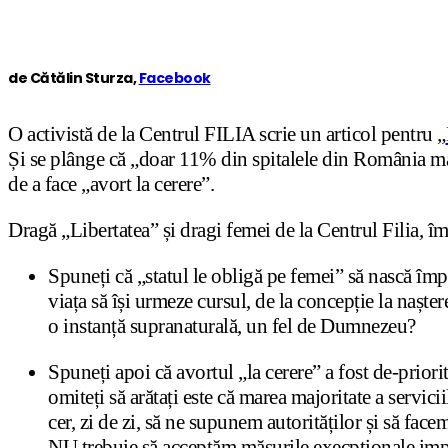
de Cătălin Sturza,
Facebook
O activistă de la Centrul FILIA scrie un articol pentru „
Și se plânge că „doar 11% din spitalele din România mai
de a face „avort la cerere”.
Dragă „Libertatea” și dragi femei de la Centrul Filia, îmi 
Spuneți că „statul le obligă pe femei” să nască împo
viața să își urmeze cursul, de la concepție la nașter
o instanță supranaturală, un fel de Dumnezeu?
Spuneți apoi că avortul „la cerere” a fost de-priori
omiteți să arătați este că marea majoritate a servic
cer, zi de zi, să ne supunem autorităților și să fac
NU trebuie să acceptăm măsurile execpționale impus