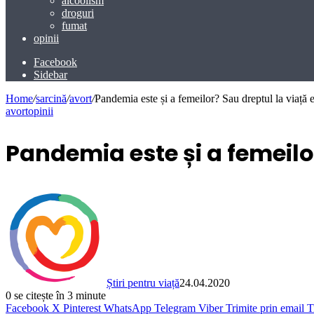
alcoolism
droguri
fumat
opinii
Facebook
Sidebar
Home
/
sarcină
/
avort
/
Pandemia este și a femeilor? Sau dreptul la viață e
avort
opinii
Pandemia este și a femeilor
Știri pentru viață
24.04.2020
0
se citește în 3 minute
Facebook
X
Pinterest
WhatsApp
Telegram
Viber
Trimite prin email
T