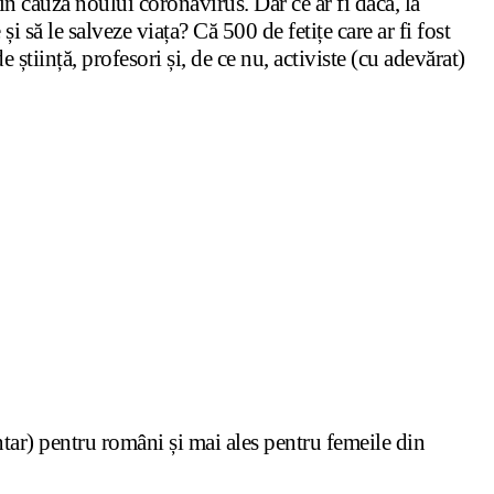
 cauza noului coronavirus. Dar ce ar fi dacă, la
i să le salveze viața? Că 500 de fetițe care ar fi fost
știință, profesori și, de ce nu, activiste (cu adevărat)
ntar) pentru români și mai ales pentru femeile din