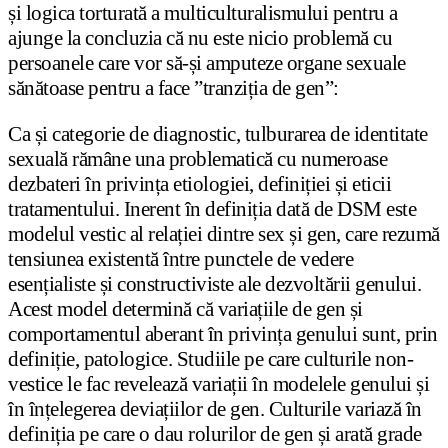
și logica torturată a multiculturalismului pentru a
ajunge la concluzia că nu este nicio problemă cu
persoanele care vor să-și amputeze organe sexuale
sănătoase pentru a face ”tranziția de gen”:
Ca și categorie de diagnostic, tulburarea de identitate
sexuală rămâne una problematică cu numeroase
dezbateri în privința etiologiei, definiției și eticii
tratamentului. Inerent în definiția dată de DSM este
modelul vestic al relației dintre sex și gen, care rezumă
tensiunea existentă între punctele de vedere
esențialiste și constructiviste ale dezvoltării genului.
Acest model determină că variațiile de gen și
comportamentul aberant în privința genului sunt, prin
definiție, patologice. Studiile pe care culturile non-
vestice le fac revelează variații în modelele genului și
în înțelegerea deviațiilor de gen. Culturile variază în
definiția pe care o dau rolurilor de gen și arată grade