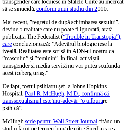
transgender care locuiesc în Stalele Unite au încercat
să se sinucidă,
conform unui studiu din 2
010.
Mai recent, ”regretul de după schimbarea sexului”,
devine o realitate care nu poate fi ignorată, arată
publicația The Federalist (
“Trouble in Transtopia”),
care
concluzionează: ”Adevărul biologic iese la
iveală. Realitatea este scrisă în ADN-ul nostru ca
”masculin” și ”feminin”. În final, activiștii
transgender și media servită nu vor putea scufunda
acest iceberg uriaș.”
De fapt, fostul psihiatru șef la Johns Hopkins
Hospital,
Paul R. McHugh, M.D., confirmă că
transsexualismul este într-adevăr ”o tulbura
re
psihică”.
McHugh
scrie pentru Wall Street Journal
citând un
studiu făcut pe termen lung de către Suedia care a