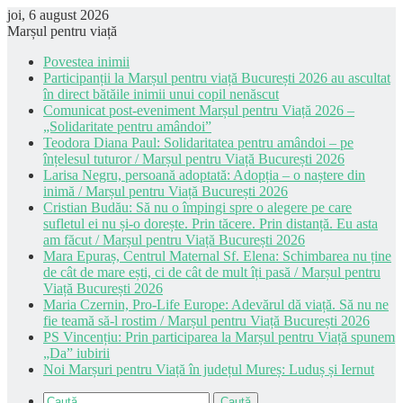
joi, 6 august 2026
Marșul pentru viață
Povestea inimii
Participanții la Marșul pentru viață București 2026 au ascultat
în direct bătăile inimii unui copil nenăscut
Comunicat post-eveniment Marșul pentru Viață 2026 –
„Solidaritate pentru amândoi”
Teodora Diana Paul: Solidaritatea pentru amândoi – pe
înțelesul tuturor / Marșul pentru Viață București 2026
Larisa Negru, persoană adoptată: Adopția – o naștere din
inimă / Marșul pentru Viață București 2026
Cristian Budău: Să nu o împingi spre o alegere pe care
sufletul ei nu și-o dorește. Prin tăcere. Prin distanță. Eu asta
am făcut / Marșul pentru Viață București 2026
Mara Epuraș, Centrul Maternal Sf. Elena: Schimbarea nu ține
de cât de mare ești, ci de cât de mult îți pasă / Marșul pentru
Viață București 2026
Maria Czernin, Pro-Life Europe: Adevărul dă viață. Să nu ne
fie teamă să-l rostim / Marșul pentru Viață București 2026
PS Vincențiu: Prin participarea la Marșul pentru Viață spunem
„Da” iubirii
Noi Marșuri pentru Viață în județul Mureș: Luduș și Iernut
Caută