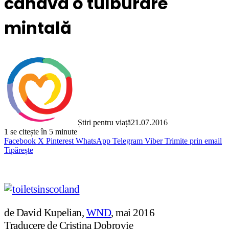
cândva o tulburare
mintală
Știri pentru viață
21.07.2016
1
se citește în 5 minute
Facebook
X
Pinterest
WhatsApp
Telegram
Viber
Trimite prin email
Tipărește
de David Kupelian,
WND
, mai 2016
Traducere de Cristina Dobrovie