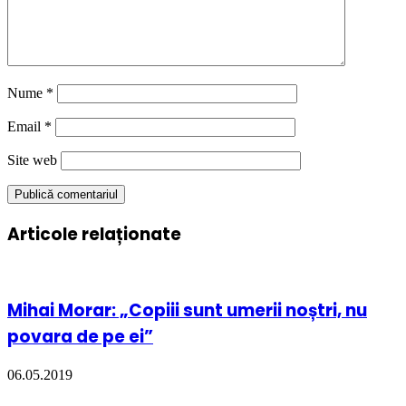
Nume
*
Email
*
Site web
Articole relaționate
Mihai Morar: „Copiii sunt umerii noștri, nu
povara de pe ei”
06.05.2019