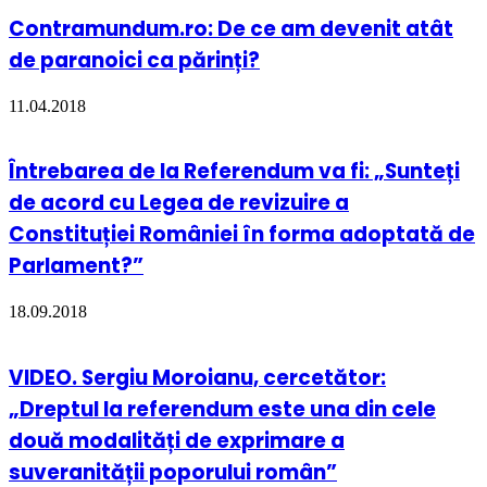
Contramundum.ro: De ce am devenit atât
de paranoici ca părinți?
11.04.2018
Întrebarea de la Referendum va fi: „Sunteți
de acord cu Legea de revizuire a
Constituției României în forma adoptată de
Parlament?”
18.09.2018
VIDEO. Sergiu Moroianu, cercetător:
„Dreptul la referendum este una din cele
două modalități de exprimare a
suveranității poporului român”