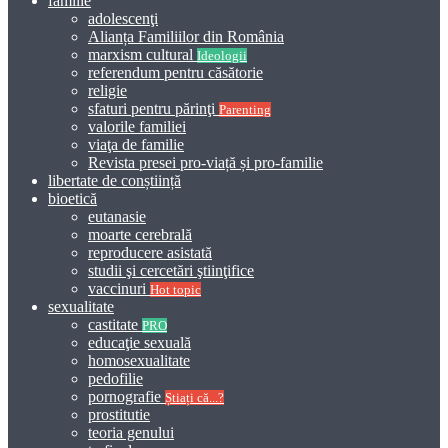
familie
adolescenţi
Alianța Familiilor din România
marxism cultural
Ideologii
referendum pentru căsătorie
religie
sfaturi pentru părinţi
Parenting
valorile familiei
viaţa de familie
Revista presei pro-viață și pro-familie
libertate de conștiință
bioetică
eutanasie
moarte cerebrală
reproducere asistată
studii şi cercetări ştiinţifice
vaccinuri
Hot topic
sexualitate
castitate
PRO
educaţie sexuală
homosexualitate
pedofilie
pornografie
Știați că...?
prostitutie
teoria genului