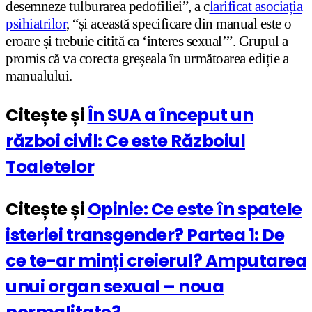
desemneze tulburarea pedofiliei”, a c
larificat asociația
psihiatrilor
, “și această specificare din manual este o
eroare și trebuie citită ca ‘interes sexual’”. Grupul a
promis că va corecta greșeala în următoarea ediție a
manualului.
Citește și
În SUA a început un
război civil: Ce este Războiul
Toaletelor
Citește și
Opinie: Ce este în spatele
isteriei transgender? Partea 1: De
ce te-ar minți creierul? Amputarea
unui organ sexual – noua