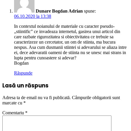
Dunare Bogdan Adrian
spune:
06.10.2020 la 13:38
In contextul noianului de materiale cu caracter pseudo-
„stiintific” ce invadeaza internetul, gasirea unui articol din
care razbate rigurozitatea si obiectivitatea ce trebuie sa
caracterizeze un cercetator, un om de stiinta, ma bucura
nespus. Asa cum dusmanii stiintei si adevarului se aliaza intre
ei, dece adevaratii oameni de stiinta nu se unesc mai strans in
lupta pentru cunoastere si adevar?
Bogdan
Răspunde
Lasă un răspuns
Adresa ta de email nu va fi publicată.
Câmpurile obligatorii sunt
marcate cu
*
Comentariu
*