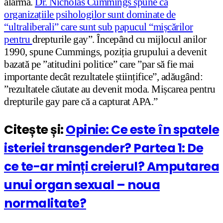
alarmă.
Dr. Nicholas Cummings spune că
organizațiile psihologilor sunt dominate de
“ultraliberali” care sunt sub papucul “mișcărilor
pentru
drepturile gay”. Începând cu mijlocul anilor
1990, spune Cummings, poziția grupului a devenit
bazată pe ”atitudini politice” care ”par să fie mai
importante decât rezultatele științifice”, adăugând:
”rezultatele căutate au devenit moda. Mișcarea pentru
drepturile gay pare că a capturat APA.”
Citește și:
Opinie: Ce este în spatele
isteriei transgender? Partea 1: De
ce te-ar minți creierul? Amputarea
unui organ sexual – noua
normalitate?