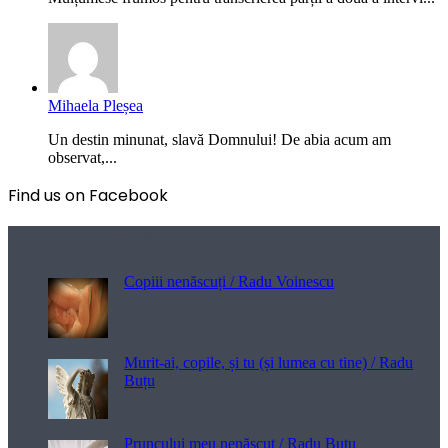
Mihaela Pleșea
Un destin minunat, slavă Domnului! De abia acum am
observat,...
Find us on Facebook
Poezii pentru viață
Copiii nenăscuți / Radu Voinescu
Murit-ai, copile, și tu (și lumea cu tine) / Radu
Buțu
Pruncului meu nenăscut / Radu Buțu