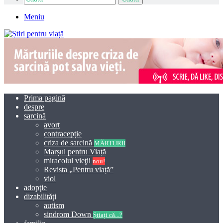
Meniu
Prima pagină
despre
sarcină
avort
contracepție
criza de sarcină
MĂRTURII
Marșul pentru Viață
miracolul vieţii
nou!
Revista „Pentru viață”
viol
adopţie
dizabilităţi
autism
sindrom Down
Știați că...?