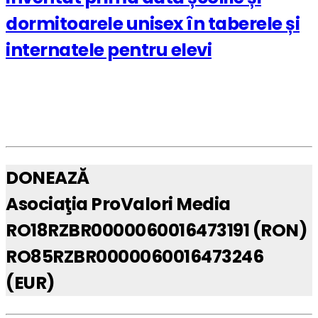
dormitoarele unisex în taberele și
internatele pentru elevi
DONEAZĂ
Asociaţia ProValori Media
RO18RZBR0000060016473191 (RON)
RO85RZBR0000060016473246
(EUR)