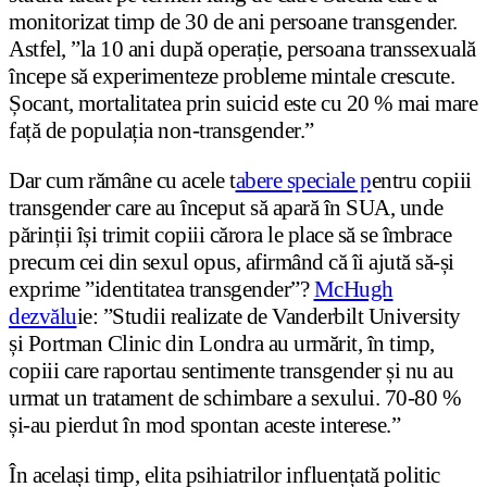
monitorizat timp de 30 de ani persoane transgender.
Astfel, ”la 10 ani după operație, persoana transsexuală
începe să experimenteze probleme mintale crescute.
Șocant, mortalitatea prin suicid este cu 20 % mai mare
față de populația non-transgender.”
Dar cum rămâne cu acele t
abere speciale p
entru copiii
transgender care au început să apară în SUA, unde
părinții își trimit copiii cărora le place să se îmbrace
precum cei din sexul opus, afirmând că îi ajută să-și
exprime ”identitatea transgender”?
McHugh
dezvălu
ie: ”Studii realizate de Vanderbilt University
și Portman Clinic din Londra au urmărit, în timp,
copiii care raportau sentimente transgender și nu au
urmat un tratament de schimbare a sexului. 70-80 %
și-au pierdut în mod spontan aceste interese.”
În același timp, elita psihiatrilor influențată politic