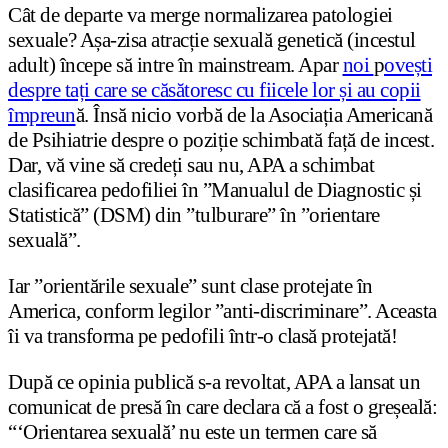
Cât de departe va merge normalizarea patologiei
sexuale? Așa-zisa atracție sexuală genetică (incestul
adult) începe să intre în mainstream. Apar
noi
p
ovești
despre tați care se căsătoresc cu fiicele lor și au copii
împreun
ă. Însă nicio vorbă de la Asociația Americană
de Psihiatrie despre o poziție schimbată față de incest.
Dar, vă vine să credeți sau nu, APA a schimbat
clasificarea pedofiliei în ”Manualul de Diagnostic și
Statistică” (DSM) din ”tulburare” în ”orientare
sexuală”.
Iar ”orientările sexuale” sunt clase protejate în
America, conform legilor ”anti-discriminare”. Aceasta
îi va transforma pe pedofili într-o clasă protejată!
După ce opinia publică s-a revoltat, APA a lansat un
comunicat de presă în care declara că a fost o greșeală:
“‘Orientarea sexuală’ nu este un termen care să