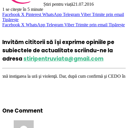
Știri pentru viață
21.07.2016
1
se citește în 5 minute
Facebook
X
Pinterest
WhatsApp
Telegram
Viber
Trimite prin email
Tipărește
Facebook
X
WhatsApp
Telegram
Viber
Trimite prin email
Tipărește
Invităm cititorii să își exprime opiniile pe
subiectele de actualitate scriindu-ne la
adresa
stiripentruviata@gmail.com
ură şi violenţă. Dar, după cum confirmă şi CEDO în cazul Handyside vs. U
One Comment