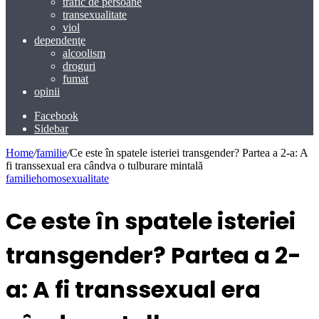
trafic de persoane
transexualitate
viol
dependenţe
alcoolism
droguri
fumat
opinii
Facebook
Sidebar
Home
/
familie
/
Ce este în spatele isteriei transgender? Partea a 2-a: A
fi transsexual era cândva o tulburare mintală
familie
homosexualitate
Ce este în spatele isteriei
transgender? Partea a 2-
a: A fi transsexual era