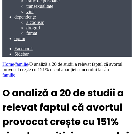
trafic de persoane
transexualitate
viol
dependenţe
alcoolism
droguri
fumat
opinii
Facebook
Sidebar
Home
/
familie
/
O analiză a 20 de studii a relevat faptul că avortul
provocat crește cu 151% riscul apariției cancerului la sân
familie
O analiză a 20 de studii a
relevat faptul că avortul
provocat crește cu 151%