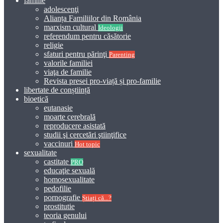
familie
adolescenţi
Alianța Familiilor din România
marxism cultural
Ideologii
referendum pentru căsătorie
religie
sfaturi pentru părinţi
Parenting
valorile familiei
viaţa de familie
Revista presei pro-viață și pro-familie
libertate de conștiință
bioetică
eutanasie
moarte cerebrală
reproducere asistată
studii şi cercetări ştiinţifice
vaccinuri
Hot topic
sexualitate
castitate
PRO
educaţie sexuală
homosexualitate
pedofilie
pornografie
Știați că...?
prostitutie
teoria genului