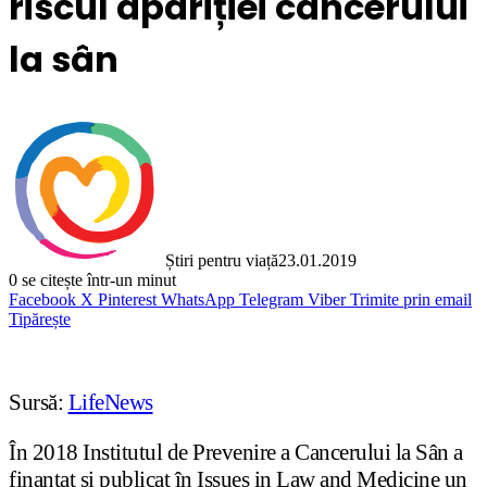
riscul apariției cancerului
la sân
Știri pentru viață
23.01.2019
0
se citește într-un minut
Facebook
X
Pinterest
WhatsApp
Telegram
Viber
Trimite prin email
Tipărește
Sursă:
LifeNews
În 2018 Institutul de Prevenire a Cancerului la Sân a
finanțat și publicat în Issues in Law and Medicine un