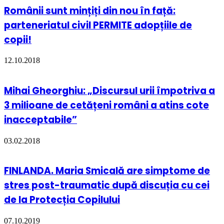
Românii sunt mințiți din nou în față:
parteneriatul civil PERMITE adopțiile de
copii!
12.10.2018
Mihai Gheorghiu: „Discursul urii împotriva a
3 milioane de cetățeni români a atins cote
inacceptabile”
03.02.2018
FINLANDA. Maria Smicală are simptome de
stres post-traumatic după discuția cu cei
de la Protecția Copilului
07.10.2019