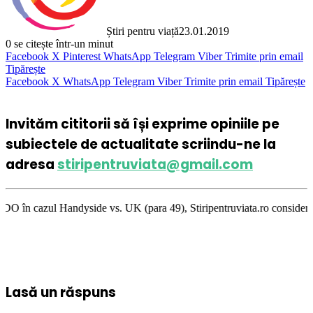
Știri pentru viață
23.01.2019
0
se citește într-un minut
Facebook
X
Pinterest
WhatsApp
Telegram
Viber
Trimite prin email
Tipărește
Facebook
X
WhatsApp
Telegram
Viber
Trimite prin email
Tipărește
Invităm cititorii să își exprime opiniile pe
subiectele de actualitate scriindu-ne la
adresa
stiripentruviata@gmail.com
ide vs. UK (para 49), Stiripentruviata.ro consideră că dezbaterea onest
Lasă un răspuns