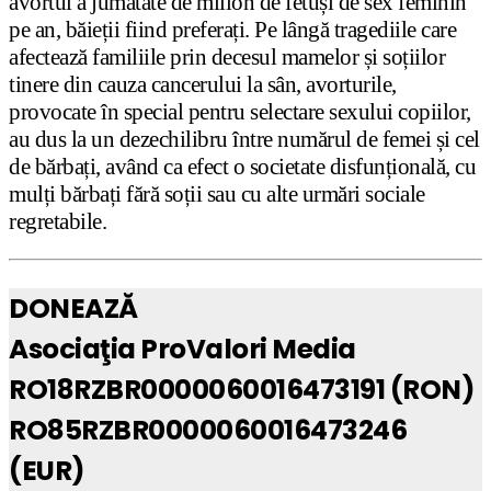
avortul a jumătate de milion de fetuși de sex feminin
pe an, băieții fiind preferați. Pe lângă tragediile care
afectează familiile prin decesul mamelor și soțiilor
tinere din cauza cancerului la sân, avorturile,
provocate în special pentru selectare sexului copiilor,
au dus la un dezechilibru între numărul de femei și cel
de bărbați, având ca efect o societate disfunțională, cu
mulți bărbați fără soții sau cu alte urmări sociale
regretabile.
DONEAZĂ
Asociaţia ProValori Media
RO18RZBR0000060016473191 (RON)
RO85RZBR0000060016473246
(EUR)