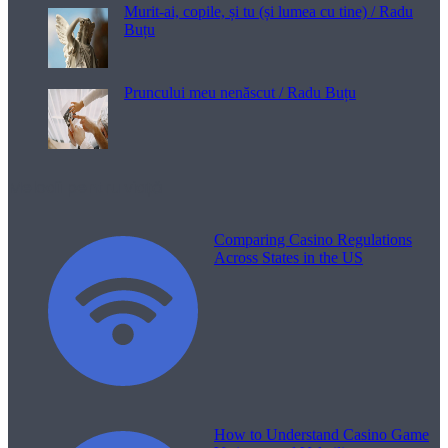
Murit-ai, copile, și tu (și lumea cu tine) / Radu
Buțu
Pruncului meu nenăscut / Radu Buțu
Melodii pentru viață
Comparing Casino Regulations
Across States in the US
How to Understand Casino Game