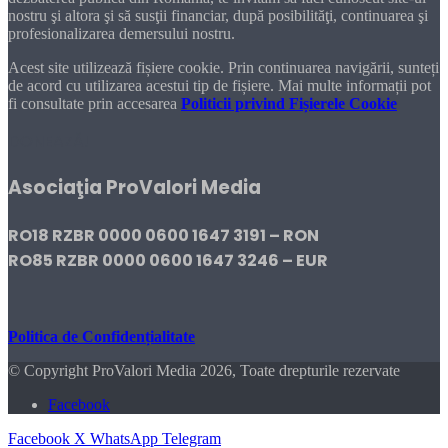
nostru şi altora şi să susţii financiar, după posibilităţi, continuarea şi
profesionalizarea demersului nostru.
Acest site utilizează fișiere cookie. Prin continuarea navigării, sunteți
de acord cu utilizarea acestui tip de fișiere. Mai multe informații pot
fi consultate prin accesarea
Politicii privind Fișierele Cookie
DONEAZĂ!
Asociaţia ProValori Media
RO18 RZBR 0000 0600 1647 3191 – RON
RO85 RZBR 0000 0600 1647 3246 – EUR
Politica de Confidențialitate
© Copyright ProValori Media 2026, Toate drepturile rezervate
Facebook
Facebook
X
WhatsApp
Telegram