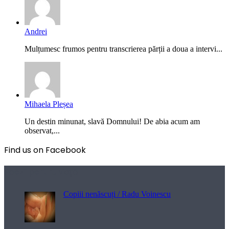
Andrei
Mulțumesc frumos pentru transcrierea părții a doua a intervi...
Mihaela Pleșea
Un destin minunat, slavă Domnului! De abia acum am
observat,...
Find us on Facebook
Poezii pentru viață
Copiii nenăscuți / Radu Voinescu