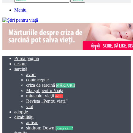
Meniu
Prima pagină
despre
sarcină
avort
contracepție
criza de sarcină
MĂRTURII
Marșul pentru Viață
miracolul vieţii
nou!
Revista „Pentru viață”
viol
adopţie
dizabilităţi
autism
sindrom Down
Știați că...?