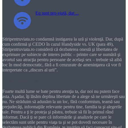
Eu sunt pro-viață, dar…
Stiripentruviata.ro condamnă instigarea la ură şi violenţă. Dar, după
cum confirmă şi CEDO în cazul Handyside vs. UK (para 49),
Stiripentruviata.ro consideră că dezbaterea onestă şi libertatea de
exprimare pe subiecte de interes public – printre care se numără şi
avortul sau atracţia pentru persoane de acelaşi sex – trebuie să aibă
loc în mod democratic, fără a fi cenzurate de ameninţarea că vor fi
interpretate ca „discurs al urii”.
Dragă cititorule
Foarte multă lume se bate pentru atenţia ta, dar noi nu putem face
asta. Aşadar, îţi lăsăm deplina libertate de a alege să ne urmăreşti sau
nu. Ne străduim să adunăm la un loc, fără conformism, teamă sau
prejudecăţi, informaţiile relevante pentru tine, familia ta şi alegerile
tale. Pentru a ţi le proteja şi păstra, trebuie să fii în primul rând
informat. Dacă ţi se pare că informările şi analizele pe care le
selectăm sunt utile pentru viaţa ta şi se pot dovedi necesare în
dezbaterea publică din România, te invităm să faci cunoscut site-ul