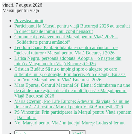
vineri, 7 august 2026
Marșul pentru viață
Povestea inimii
Participanții la Marșul pentru viață București 2026 au ascultat
în direct bătăile inimii unui copil nenăscut
Comunicat post-eveniment Marșul pentru Viață 2026 –
„Solidaritate pentru amândoi”
Teodora Diana Paul: Solidaritatea pentru amândoi – pe
înțelesul tuturor / Marșul pentru Viață București 2026
Larisa Negru, persoană adoptată: Adopția – o naștere din
inimă / Marșul pentru Viață București 2026
Cristian Budău: Să nu o împingi spre o alegere pe care
sufletul ei nu și-o dorește. Prin tăcere. Prin distanță. Eu asta
am făcut / Marșul pentru Viață București 2026
Mara Epuraș, Centrul Maternal Sf. Elena: Schimbarea nu ține
de cât de mare ești, ci de cât de mult îți pasă / Marșul pentru
Viață București 2026
Maria Czernin, Pro-Life Europe: Adevărul dă viață. Să nu ne
fie teamă să-l rostim / Marșul pentru Viață București 2026
PS Vincențiu: Prin participarea la Marșul pentru Viață spunem
„Da” iubirii
Noi Marșuri pentru Viață în județul Mureș: Luduș și Iernut
Caută