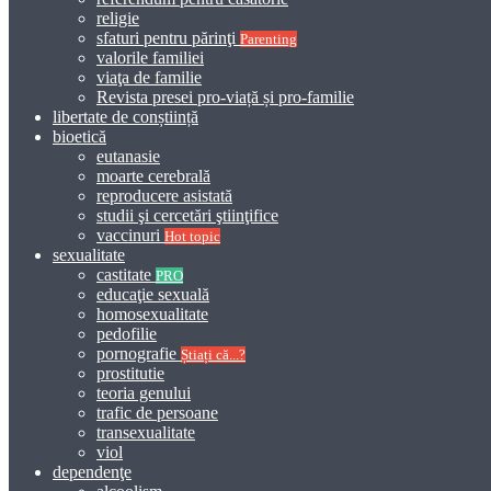
religie
sfaturi pentru părinţi
Parenting
valorile familiei
viaţa de familie
Revista presei pro-viață și pro-familie
libertate de conștiință
bioetică
eutanasie
moarte cerebrală
reproducere asistată
studii şi cercetări ştiinţifice
vaccinuri
Hot topic
sexualitate
castitate
PRO
educaţie sexuală
homosexualitate
pedofilie
pornografie
Știați că...?
prostitutie
teoria genului
trafic de persoane
transexualitate
viol
dependenţe