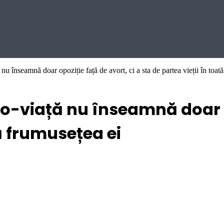
u înseamnă doar opoziție față de avort, ci a sta de partea vieții în toat
o-viață nu înseamnă doar op
tă frumusețea ei