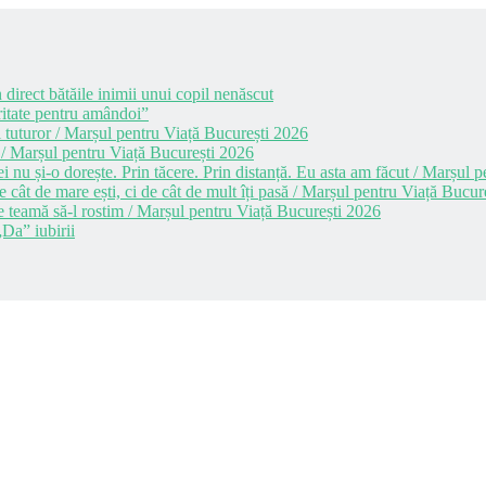
 direct bătăile inimii unui copil nenăscut
itate pentru amândoi”
 tuturor / Marșul pentru Viață București 2026
 / Marșul pentru Viață București 2026
i nu și-o dorește. Prin tăcere. Prin distanță. Eu asta am făcut / Marșul
cât de mare ești, ci de cât de mult îți pasă / Marșul pentru Viață Bucur
e teamă să-l rostim / Marșul pentru Viață București 2026
Da” iubirii