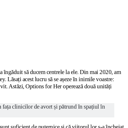
a îngăduit să ducem centrele la ele. Din mai 2020, am
y. Lăsați acest lucru să se așeze în inimile voastre:
ivit. Astăzi, Options for Her operează două unități
fața clinicilor de avort și pătrund în spațiul în
nt suficient de puternice și că viitorul lor s-a încheiat.