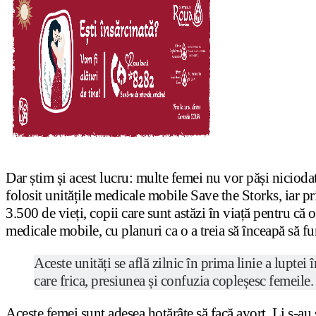
Dar știm și acest lucru: multe femei nu vor păși niciod
folosit unitățile medicale mobile Save the Storks, iar pri
3.500 de vieți, copii care sunt astăzi în viață pentru c
medicale mobile, cu planuri ca o a treia să înceapă să f
Aceste unități se află zilnic în prima linie a luptei
care frica, presiunea și confuzia copleșesc femeile.
Aceste femei sunt adesea hotărâte să facă avort. Li s-au s