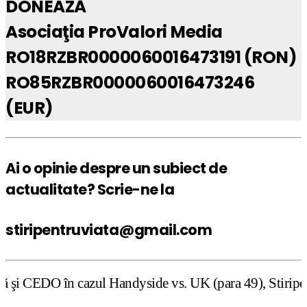
DONEAZĂ
Asociaţia ProValori Media
RO18RZBR0000060016473191 (RON)
RO85RZBR0000060016473246
(EUR)
Ai o opinie despre un subiect de
actualitate? Scrie-ne la
stiripentruviata@gmail.com
l Handyside vs. UK (para 49), Stiripentruviata.ro conside