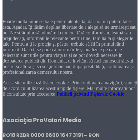
Dragă cititorule
Foarte multă lume se bate pentru atenţia ta, dar noi nu putem face
asta. Aşadar, îţi lăsăm deplina libertate de a alege să ne urmăreşti sau
nu. Ne străduim să adunăm la un loc, fără conformism, teamă sau
prejudecăţi, informaţiile relevante pentru tine, familia ta şi alegerile
tale. Pentru a ţi le proteja şi păstra, trebuie să fii în primul rând
informat. Dacă ţi se pare că informările şi analizele pe care le
selectăm sunt utile pentru viaţa ta şi se pot dovedi necesare în
dezbaterea publică din România, te invităm să faci cunoscut site-ul
nostru şi altora şi să susţii financiar, după posibilităţi, continuarea şi
profesionalizarea demersului nostru.
Acest site utilizează fișiere cookie. Prin continuarea navigării, sunteți
de acord cu utilizarea acestui tip de fișiere. Mai multe informații pot
fi consultate prin accesarea
Politicii privind Fișierele Cookie
DONEAZĂ!
Asociaţia ProValori Media
RO18 RZBR 0000 0600 1647 3191 – RON