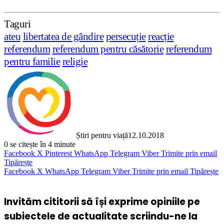
Taguri
ateu
libertatea de gândire
persecuție
reacție
referendum
referendum pentru căsătorie
referendum
pentru familie
religie
Știri pentru viață
12.10.2018
0
se citește în 4 minute
Facebook
X
Pinterest
WhatsApp
Telegram
Viber
Trimite prin email
Tipărește
Facebook
X
WhatsApp
Telegram
Viber
Trimite prin email
Tipărește
Invităm cititorii să își exprime opiniile pe
subiectele de actualitate scriindu-ne la