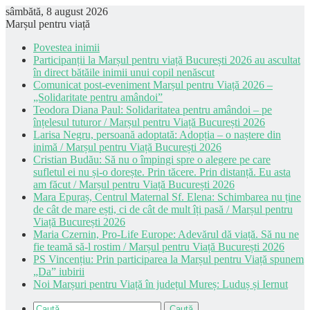
sâmbătă, 8 august 2026
Marșul pentru viață
Povestea inimii
Participanții la Marșul pentru viață București 2026 au ascultat
în direct bătăile inimii unui copil nenăscut
Comunicat post-eveniment Marșul pentru Viață 2026 –
„Solidaritate pentru amândoi”
Teodora Diana Paul: Solidaritatea pentru amândoi – pe
înțelesul tuturor / Marșul pentru Viață București 2026
Larisa Negru, persoană adoptată: Adopția – o naștere din
inimă / Marșul pentru Viață București 2026
Cristian Budău: Să nu o împingi spre o alegere pe care
sufletul ei nu și-o dorește. Prin tăcere. Prin distanță. Eu asta
am făcut / Marșul pentru Viață București 2026
Mara Epuraș, Centrul Maternal Sf. Elena: Schimbarea nu ține
de cât de mare ești, ci de cât de mult îți pasă / Marșul pentru
Viață București 2026
Maria Czernin, Pro-Life Europe: Adevărul dă viață. Să nu ne
fie teamă să-l rostim / Marșul pentru Viață București 2026
PS Vincențiu: Prin participarea la Marșul pentru Viață spunem
„Da” iubirii
Noi Marșuri pentru Viață în județul Mureș: Luduș și Iernut
Caută