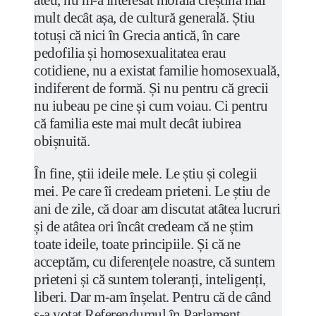
ateu, nu m-a interesat morala creștină mai
mult decât așa, de cultură generală. Știu
totuși că nici în Grecia antică, în care
pedofilia și homosexualitatea erau
cotidiene, nu a existat familie homosexuală,
indiferent de formă. Și nu pentru că grecii
nu iubeau pe cine și cum voiau. Ci pentru
că familia este mai mult decât iubirea
obișnuită.
În fine, știi ideile mele. Le știu și colegii
mei. Pe care îi credeam prieteni. Le știu de
ani de zile, că doar am discutat atâtea lucruri
și de atâtea ori încât credeam că ne știm
toate ideile, toate principiile. Și că ne
acceptăm, cu diferențele noastre, că suntem
prieteni și că suntem toleranți, inteligenți,
liberi. Dar m-am înșelat. Pentru că de când
s-a votat Referendumul în Parlament