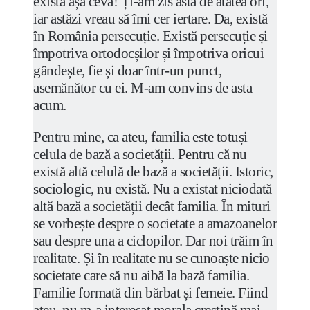
există așa ceva! Ți-am zis asta de atâtea ori,
iar astăzi vreau să îmi cer iertare. Da, există
în România persecuție. Există persecuție și
împotriva ortodocșilor și împotriva oricui
gândește, fie și doar într-un punct,
asemănător cu ei. M-am convins de asta
acum.
Pentru mine, ca ateu, familia este totuși
celula de bază a societății. Pentru că nu
există altă celulă de bază a societății. Istoric,
sociologic, nu există. Nu a existat niciodată
altă bază a societății decât familia. În mituri
se vorbește despre o societate a amazoanelor
sau despre una a ciclopilor. Dar noi trăim în
realitate. Și în realitate nu se cunoaște nicio
societate care să nu aibă la bază familia.
Familie formată din bărbat și femeie. Fiind