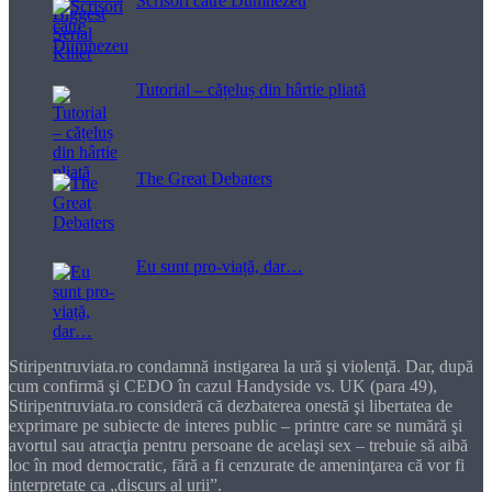
Scrisori către Dumnezeu
Tutorial – cățeluș din hârtie pliată
The Great Debaters
Eu sunt pro-viață, dar…
Stiripentruviata.ro condamnă instigarea la ură şi violenţă. Dar, după
cum confirmă şi CEDO în cazul Handyside vs. UK (para 49),
Stiripentruviata.ro consideră că dezbaterea onestă şi libertatea de
exprimare pe subiecte de interes public – printre care se numără şi
avortul sau atracţia pentru persoane de acelaşi sex – trebuie să aibă
loc în mod democratic, fără a fi cenzurate de ameninţarea că vor fi
interpretate ca „discurs al urii”.