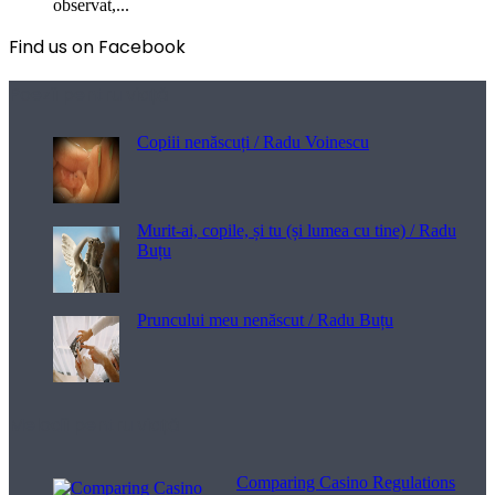
observat,...
Find us on Facebook
Poezii pentru viață
Copiii nenăscuți / Radu Voinescu
Murit-ai, copile, și tu (și lumea cu tine) / Radu
Buțu
Pruncului meu nenăscut / Radu Buțu
Melodii pentru viață
Comparing Casino Regulations