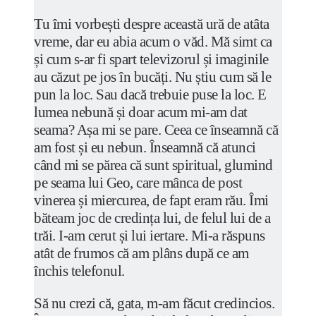
Tu îmi vorbești despre această ură de atâta
vreme, dar eu abia acum o văd. Mă simt ca
și cum s-ar fi spart televizorul și imaginile
au căzut pe jos în bucăți. Nu știu cum să le
pun la loc. Sau dacă trebuie puse la loc. E
lumea nebună și doar acum mi-am dat
seama? Așa mi se pare. Ceea ce înseamnă că
am fost și eu nebun. Înseamnă că atunci
când mi se părea că sunt spiritual, glumind
pe seama lui Geo, care mânca de post
vinerea și miercurea, de fapt eram rău. Îmi
băteam joc de credința lui, de felul lui de a
trăi. I-am cerut și lui iertare. Mi-a răspuns
atât de frumos că am plâns după ce am
închis telefonul.
Să nu crezi că, gata, m-am făcut credincios.