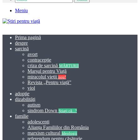
Meniu
Prima pagină
despre
sarcină
avort
contracepție
criza de sarcină
MĂRTURII
Marșul pentru Viață
miracolul vieţii
nou!
Revista „Pentru viață”
viol
adopţie
dizabilităţi
autism
sindrom Down
Știați că...?
familie
adolescenţi
Alianța Familiilor din România
marxism cultural
Ideologii
referendum pentru căsătorie