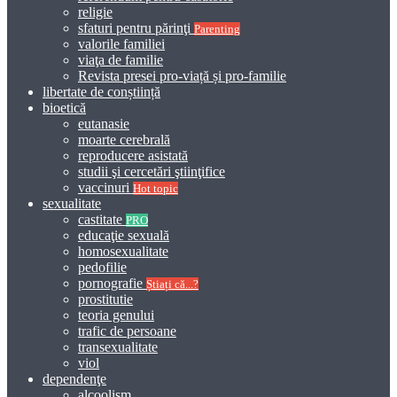
religie
sfaturi pentru părinţi
Parenting
valorile familiei
viaţa de familie
Revista presei pro-viață și pro-familie
libertate de conștiință
bioetică
eutanasie
moarte cerebrală
reproducere asistată
studii şi cercetări ştiinţifice
vaccinuri
Hot topic
sexualitate
castitate
PRO
educaţie sexuală
homosexualitate
pedofilie
pornografie
Știați că...?
prostitutie
teoria genului
trafic de persoane
transexualitate
viol
dependenţe
alcoolism