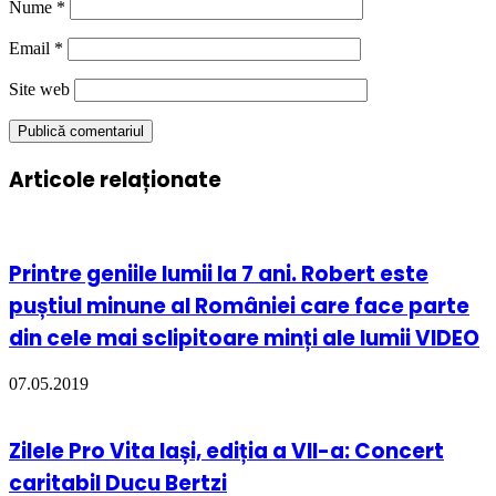
Nume
*
Email
*
Site web
Articole relaționate
Printre geniile lumii la 7 ani. Robert este
puștiul minune al României care face parte
din cele mai sclipitoare minți ale lumii VIDEO
07.05.2019
Zilele Pro Vita Iași, ediția a VII-a: Concert
caritabil Ducu Bertzi