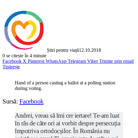
Știri pentru viață
12.10.2018
0
se citește în 4 minute
Facebook
X
Pinterest
WhatsApp
Telegram
Viber
Trimite prin email
Tipărește
Hand of a person casting a ballot at a polling station
during voting.
Sursă:
Facebook
Andrei, vreau să îmi cer iertare! Te-am luat
în râs de câte ori ai vorbit despre persecuția
împotriva ortodocșilor. În România nu