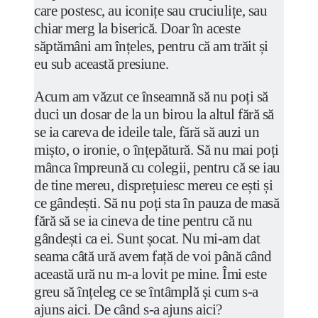
care postesc, au iconițe sau cruciulițe, sau
chiar merg la biserică. Doar în aceste
săptămâni am înțeles, pentru că am trăit și
eu sub această presiune.
Acum am văzut ce înseamnă să nu poți să
duci un dosar de la un birou la altul fără să
se ia careva de ideile tale, fără să auzi un
mișto, o ironie, o înțepătură. Să nu mai poți
mânca împreună cu colegii, pentru că se iau
de tine mereu, disprețuiesc mereu ce ești și
ce gândești. Să nu poți sta în pauza de masă
fără să se ia cineva de tine pentru că nu
gândești ca ei. Sunt șocat. Nu mi-am dat
seama câtă ură avem față de voi până când
această ură nu m-a lovit pe mine. Îmi este
greu să înțeleg ce se întâmplă și cum s-a
ajuns aici. De când s-a ajuns aici?