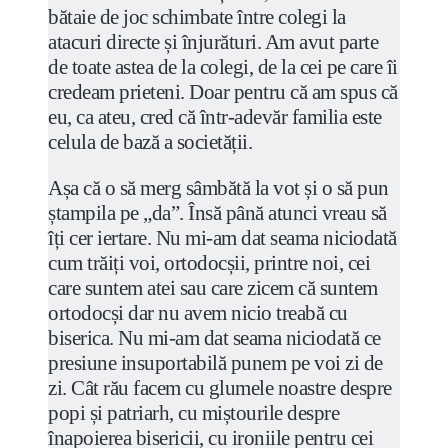
bătaie de joc schimbate între colegi la
atacuri directe și înjurături. Am avut parte
de toate astea de la colegi, de la cei pe care îi
credeam prieteni. Doar pentru că am spus că
eu, ca ateu, cred că într-adevăr familia este
celula de bază a societății.
Așa că o să merg sâmbătă la vot și o să pun
ștampila pe „da”. Însă până atunci vreau să
îți cer iertare. Nu mi-am dat seama niciodată
cum trăiți voi, ortodocșii, printre noi, cei
care suntem atei sau care zicem că suntem
ortodocși dar nu avem nicio treabă cu
biserica. Nu mi-am dat seama niciodată ce
presiune insuportabilă punem pe voi zi de
zi. Cât rău facem cu glumele noastre despre
popi și patriarh, cu miștourile despre
înapoierea bisericii, cu ironiile pentru cei