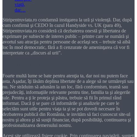
Stiripentruviata.ro condamnă instigarea la ură şi violenţă. Dar, după
cum confirmă şi CEDO în cazul Handyside vs. UK (para 49),
Stiripentruviata.ro consideră că dezbaterea onestă şi libertatea de
exprimare pe subiecte de interes public – printre care se numără şi
avortul sau atracţia pentru persoane de acelaşi sex – trebuie să aibă
loc în mod democratic, fără a fi cenzurate de ameninţarea că vor fi
interpretate ca „discurs al urii”.
Dragă cititorule
Foarte multă lume se bate pentru atenţia ta, dar noi nu putem face
asta. Aşadar, îţi lăsăm deplina libertate de a alege să ne urmăreşti sau
nu. Ne străduim să adunăm la un loc, fără conformism, teamă sau
prejudecăţi, informaţiile relevante pentru tine, familia ta şi alegerile
tale. Pentru a ţi le proteja şi păstra, trebuie să fii în primul rând
informat. Dacă ţi se pare că informările şi analizele pe care le
selectăm sunt utile pentru viaţa ta şi se pot dovedi necesare în
dezbaterea publică din România, te invităm să faci cunoscut site-ul
nostru şi altora şi să susţii financiar, după posibilităţi, continuarea şi
profesionalizarea demersului nostru.
Acest site utilizează fișiere cookie. Prin continuarea navigării, sunteți