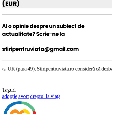
(EUR)
Ai o opinie despre un subiect de
actualitate? Scrie-ne la
stiripentruviata@gmail.com
tiripentruviata.ro consideră că dezbaterea onestă şi libe
Taguri
adopţie
avort
dreptul la viaţă