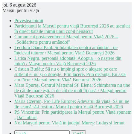
joi, 6 august 2026
Marșul pentru viață
Povestea inimii
Participanții la Marșul pentru viață București 2026 au ascultat
în direct bătăile inimii unui copil nenăscut
Comunicat post-eveniment Marșul pentru Viață 2026 –
„Solidaritate pentru amândoi”
Teodora Diana Paul: Solidaritatea pentru amândoi – pe
înțelesul tuturor / Marșul pentru Viață București 2026
Larisa Negru, persoană adoptată: Adopția – o naștere din
inimă / Marșul pentru Viață București 2026
Cristian Budău: Să nu o împingi spre o alegere pe care
sufletul ei nu și-o dorește. Prin tăcere. Prin distanță. Eu asta
am făcut / Marșul pentru Viață București 2026
Mara Epuraș, Centrul Maternal Sf. Elena: Schimbarea nu ține
de cât de mare ești, ci de cât de mult îți pasă / Marșul pentru
Viață București 2026
Maria Czernin, Pro-Life Europe: Adevărul dă viață. Să nu ne
fie teamă să-l rostim / Marșul pentru Viață București 2026
PS Vincențiu: Prin participarea la Marșul pentru Viață spunem
„Da” iubirii
Noi Marșuri pentru Viață în județul Mureș: Luduș și Iernut
Caută