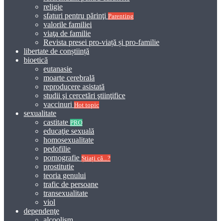
religie
sfaturi pentru părinţi
Parenting
valorile familiei
viaţa de familie
Revista presei pro-viață și pro-familie
libertate de conștiință
bioetică
eutanasie
moarte cerebrală
reproducere asistată
studii şi cercetări ştiinţifice
vaccinuri
Hot topic
sexualitate
castitate
PRO
educaţie sexuală
homosexualitate
pedofilie
pornografie
Știați că...?
prostitutie
teoria genului
trafic de persoane
transexualitate
viol
dependenţe
alcoolism