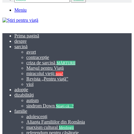
Meniu
Prima pagină
despre
sarcină
avort
contracepție
criza de sarcină
MĂRTURII
Marșul pentru Viață
miracolul vieţii
nou!
Revista „Pentru viață”
viol
adopţie
dizabilităţi
autism
sindrom Down
Știați că...?
familie
adolescenţi
Alianța Familiilor din România
marxism cultural
Ideologii
referendum pentru căsătorie