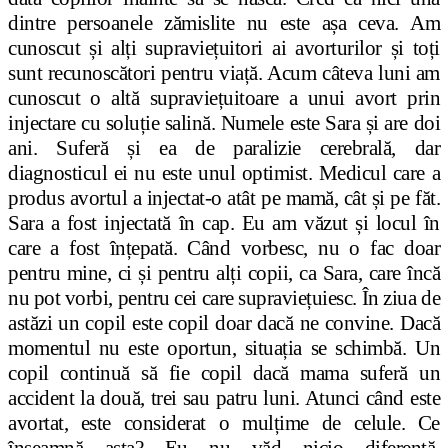
dintre persoanele zămislite nu este așa ceva. Am
cunoscut și alți supraviețuitori ai avorturilor și toți
sunt recunoscători pentru viață. Acum câteva luni am
cunoscut o altă supraviețuitoare a unui avort prin
injectare cu soluție salină. Numele este Sara și are doi
ani. Suferă și ea de paralizie cerebrală, dar
diagnosticul ei nu este unul optimist.
Medicul care a
produs avortul a injectat-o atât pe mamă, cât și pe făt.
Sara a fost injectată în cap. Eu am văzut și locul în
care a fost înțepată. Când vorbesc, nu o fac doar
pentru mine, ci și pentru alți copii, ca Sara, care încă
nu pot vorbi, pentru cei care supraviețuiesc.
În ziua de
astăzi un copil este copil doar dacă ne convine. Dacă
momentul nu este oportun, situația se schimbă. Un
copil continuă să fie copil dacă mama suferă un
accident la două, trei sau patru luni. Atunci când este
avortat, este considerat o mulțime de celule. Ce