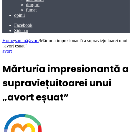
droguri
fumat
opinii
Facebook
Sidebar
Home
/
sarcină
/
avort
/
Mărturia impresionantă a supraviețuitoarei unui
„avort eșuat”
avort
Mărturia impresionantă a
supraviețuitoarei unui
„avort eșuat”