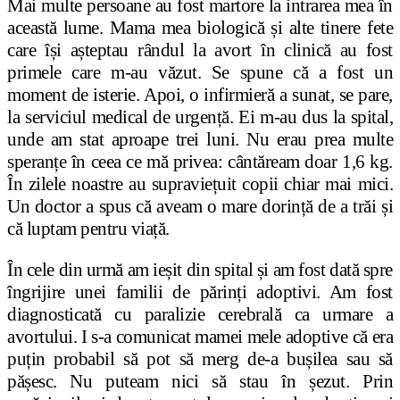
Mai multe persoane au fost martore la intrarea mea în
această lume. Mama mea biologică și alte tinere fete
care își așteptau rândul la avort în clinică au fost
primele care m-au văzut. Se spune că a fost un
moment de isterie. Apoi, o infirmieră a sunat, se pare,
la serviciul medical de urgență. Ei m-au dus la spital,
unde am stat aproape trei luni. Nu erau prea multe
speranțe în ceea ce mă privea: cântăream doar 1,6 kg.
În zilele noastre au supraviețuit copii chiar mai mici.
Un doctor a spus că aveam o mare dorință de a trăi și
că luptam pentru viață.
În cele din urmă am ieșit din spital și am fost dată spre
îngrijire unei familii de părinți adoptivi. Am fost
diagnosticată cu paralizie cerebrală ca urmare a
avortului. I s-a comunicat mamei mele adoptive că era
puțin probabil să pot să merg de-a bușilea sau să
pășesc. Nu puteam nici să stau în șezut. Prin