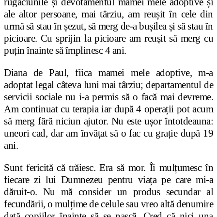
rugăciunile și devotamentul mamei mele adoptive și
ale altor persoane, mai târziu, am reușit în cele din
urmă să stau în șezut, să merg de-a bușilea și să stau în
picioare. Cu sprijin la picioare am reușit să merg cu
puțin înainte să împlinesc 4 ani.
Diana de Paul, fiica mamei mele adoptive, m-a
adoptat legal câteva luni mai târziu; departamentul de
servicii sociale nu i-a permis să o facă mai devreme.
Am continuat cu terapia iar după 4 operații pot acum
să merg fără niciun ajutor. Nu este ușor întotdeauna:
uneori cad, dar am învățat să o fac cu grație după 19
ani.
Sunt fericită că trăiesc. Era să mor. Îi mulțumesc în
fiecare zi lui Dumnezeu pentru viața pe care mi-a
dăruit-o. Nu mă consider un produs secundar al
fecundării, o mulțime de celule sau vreo altă denumire
dată copiilor înainte să se nască. Cred că nici una