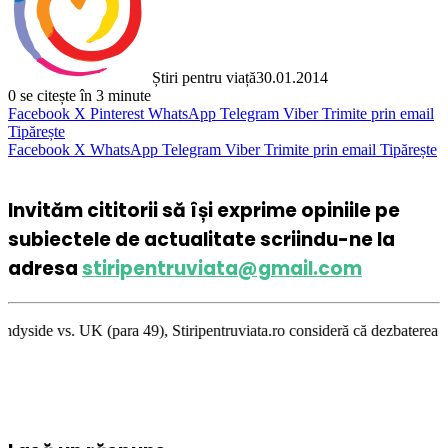
Știri pentru viață
30.01.2014
0
se citește în 3 minute
Facebook
X
Pinterest
WhatsApp
Telegram
Viber
Trimite prin email
Tipărește
Facebook
X
WhatsApp
Telegram
Viber
Trimite prin email
Tipărește
Invităm cititorii să își exprime opiniile pe
subiectele de actualitate scriindu-ne la
adresa
stiripentruviata@gmail.com
ra 49), Stiripentruviata.ro consideră că dezbaterea onestă şi libertatea