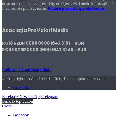
de acord cu utilizarea acestui tip de fișiere. Mai multe informații pot
fi consultate prin accesarea
Politicii privind Fișierele Cookie
DONEAZĂ!
Asociaţia ProValori Media
RO18 RZBR 0000 0600 1647 3191 – RON
RO85 RZBR 0000 0600 1647 3246 – EUR
Politica de Confidențialitate
© Copyright ProValori Media 2026, Toate drepturile rezervate
Facebook
Facebook
X
WhatsApp
Telegram
Back to top button
Close
Facebook