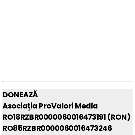
DONEAZĂ
Asociaţia ProValori Media
RO18RZBR0000060016473191 (RON)
RO85RZBR0000060016473246