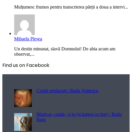
Mulțumesc frumos pentru transcrierea părții a doua a intervi...
Mihaela Pleșea
Un destin minunat, slavă Domnului! De abia acum am
observat,...
Find us on Facebook
Poezii pentru viață
Copiii nenăscuți / Radu Voinescu
Murit-ai, copile, și tu (și lumea cu tine) / Radu
Buțu