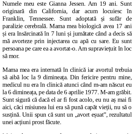
Numele meu este Gianna Jessen. Am 19 ani. Sunt
originară din California, dar acum locuiesc în
Franklin, Tennessee. Sunt adoptată și sufăr de
paralizie cerebrală. Mama mea biologică avea 17 ani
și era însărcinată în 7 luni și jumătate când a decis să
mă avorteze prin injectarea cu apă cu sare.
Eu sunt
persoana pe care ea a avortat-o. Am supraviețuit în loc
să mor.
Mama mea era internată în clinică iar avortul trebuia
să aibă loc la 9 dimineața. Din fericire pentru mine,
medicul nu era în clinică atunci când m-am născut eu
la 6 dimineața, pe data de 6 aprilie 1977. M-am grăbit.
Sunt sigură că dacă el ar fi fost acolo, eu nu aș mai fi
aici, căci misiunea lui era să pună capăt vieții, nu să o
susțină. Unii spun că sunt un „avort eșuat”, rezultatul
unei acțiuni prost făcute.