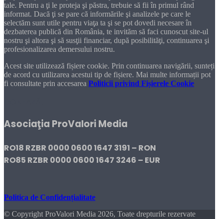
tale. Pentru a ţi le proteja şi păstra, trebuie să fii în primul rând
informat. Dacă ţi se pare că informările şi analizele pe care le
selectăm sunt utile pentru viaţa ta şi se pot dovedi necesare în
dezbaterea publică din România, te invităm să faci cunoscut site-ul
nostru şi altora şi să susţii financiar, după posibilităţi, continuarea şi
profesionalizarea demersului nostru.
Acest site utilizează fișiere cookie. Prin continuarea navigării, sunteți
de acord cu utilizarea acestui tip de fișiere. Mai multe informații pot
fi consultate prin accesarea
Politicii privind Fișierele Cookie
DONEAZĂ!
Asociaţia ProValori Media
RO18 RZBR 0000 0600 1647 3191 – RON
RO85 RZBR 0000 0600 1647 3246 – EUR
Politica de Confidențialitate
© Copyright ProValori Media 2026, Toate drepturile rezervate