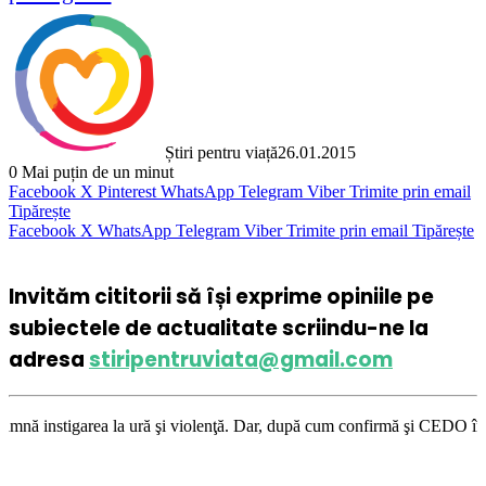
Știri pentru viață
26.01.2015
0
Mai puțin de un minut
Facebook
X
Pinterest
WhatsApp
Telegram
Viber
Trimite prin email
Tipărește
Facebook
X
WhatsApp
Telegram
Viber
Trimite prin email
Tipărește
Invităm cititorii să își exprime opiniile pe
subiectele de actualitate scriindu-ne la
adresa
stiripentruviata@gmail.com
a ură şi violenţă. Dar, după cum confirmă şi CEDO în cazul Handyside vs