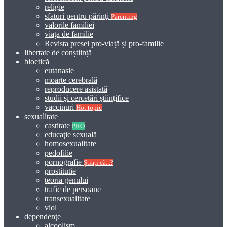
religie
sfaturi pentru părinţi
Parenting
valorile familiei
viaţa de familie
Revista presei pro-viață și pro-familie
libertate de conștiință
bioetică
eutanasie
moarte cerebrală
reproducere asistată
studii şi cercetări ştiinţifice
vaccinuri
Hot topic
sexualitate
castitate
PRO
educaţie sexuală
homosexualitate
pedofilie
pornografie
Știați că...?
prostitutie
teoria genului
trafic de persoane
transexualitate
viol
dependenţe
alcoolism