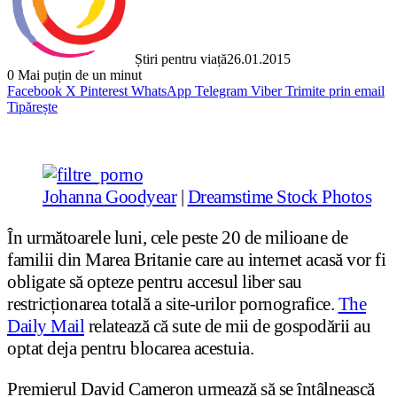
Știri pentru viață
26.01.2015
0
Mai puțin de un minut
Facebook
X
Pinterest
WhatsApp
Telegram
Viber
Trimite prin email
Tipărește
Johanna Goodyear
|
Dreamstime Stock Photos
În următoarele luni, cele peste 20 de milioane de
familii din Marea Britanie care au internet acasă vor fi
obligate să opteze pentru accesul liber sau
restricționarea totală a site-urilor pornografice.
The
Daily Mail
relatează că sute de mii de gospodării au
optat deja pentru blocarea acestuia.
Premierul David Cameron urmează să se întâlnească