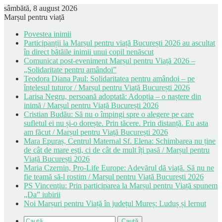
sâmbătă, 8 august 2026
Marșul pentru viață
Povestea inimii
Participanții la Marșul pentru viață București 2026 au ascultat
în direct bătăile inimii unui copil nenăscut
Comunicat post-eveniment Marșul pentru Viață 2026 –
„Solidaritate pentru amândoi”
Teodora Diana Paul: Solidaritatea pentru amândoi – pe
înțelesul tuturor / Marșul pentru Viață București 2026
Larisa Negru, persoană adoptată: Adopția – o naștere din
inimă / Marșul pentru Viață București 2026
Cristian Budău: Să nu o împingi spre o alegere pe care
sufletul ei nu și-o dorește. Prin tăcere. Prin distanță. Eu asta
am făcut / Marșul pentru Viață București 2026
Mara Epuraș, Centrul Maternal Sf. Elena: Schimbarea nu ține
de cât de mare ești, ci de cât de mult îți pasă / Marșul pentru
Viață București 2026
Maria Czernin, Pro-Life Europe: Adevărul dă viață. Să nu ne
fie teamă să-l rostim / Marșul pentru Viață București 2026
PS Vincențiu: Prin participarea la Marșul pentru Viață spunem
„Da” iubirii
Noi Marșuri pentru Viață în județul Mureș: Luduș și Iernut
Caută