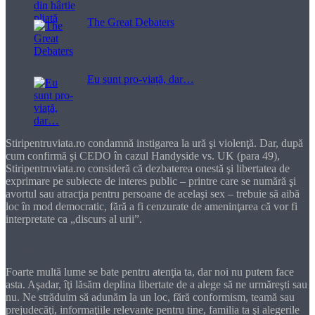
The Great Debaters
Eu sunt pro-viață, dar…
Stiripentruviata.ro condamnă instigarea la ură şi violenţă. Dar, după
cum confirmă şi CEDO în cazul Handyside vs. UK (para 49),
Stiripentruviata.ro consideră că dezbaterea onestă şi libertatea de
exprimare pe subiecte de interes public – printre care se numără şi
avortul sau atracţia pentru persoane de acelaşi sex – trebuie să aibă
loc în mod democratic, fără a fi cenzurate de ameninţarea că vor fi
interpretate ca „discurs al urii”.
Dragă cititorule
Foarte multă lume se bate pentru atenţia ta, dar noi nu putem face
asta. Aşadar, îţi lăsăm deplina libertate de a alege să ne urmăreşti sau
nu. Ne străduim să adunăm la un loc, fără conformism, teamă sau
prejudecăţi, informaţiile relevante pentru tine, familia ta şi alegerile