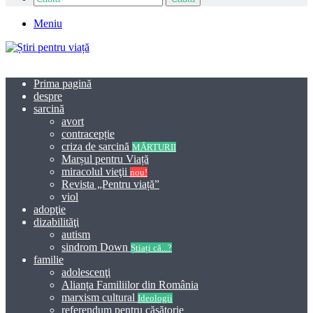
Meniu
Prima pagină
despre
sarcină
avort
contracepție
criza de sarcină
MĂRTURII
Marșul pentru Viață
miracolul vieţii
nou!
Revista „Pentru viață”
viol
adopţie
dizabilităţi
autism
sindrom Down
Știați că...?
familie
adolescenţi
Alianța Familiilor din România
marxism cultural
Ideologii
referendum pentru căsătorie