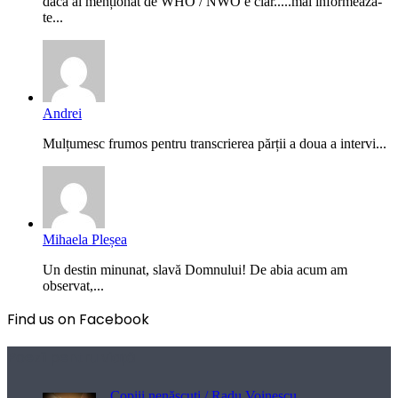
dacă ai menționat de WHO / NWO e clar.....mai informează-
te...
Andrei
Mulțumesc frumos pentru transcrierea părții a doua a intervi...
Mihaela Pleșea
Un destin minunat, slavă Domnului! De abia acum am
observat,...
Find us on Facebook
Poezii pentru viață
Copiii nenăscuți / Radu Voinescu