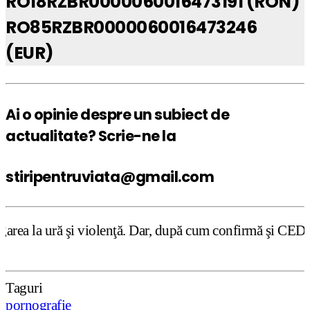
RO18RZBR0000060016473191 (RON)
RO85RZBR0000060016473246
(EUR)
Ai o opinie despre un subiect de
actualitate? Scrie-ne la
stiripentruviata@gmail.com
olenţă. Dar, după cum confirmă şi CEDO în cazul Handyside
Taguri
pornografie