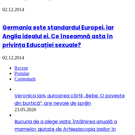
02.12.2014
Germania este standardul Europei, iar
Anglia idealul ei. Ce înseamnă asta în
privința Educației sexuale?
02.12.2014
Recent
Popular
Comentarii
Veronica Iani, autoarea cărții „Bebe. O poveste
din burtică”, are nevoie de sprijin
23.05.2026
Bucuria de a alege viața: Întâlnirea anuală a
mamelor ajutate de Arhiepiscopia Iașilor în