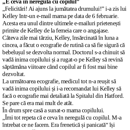
„E ceva în neregulă cu copilul”
„Felicitări! Ai ajuns la jumătatea drumului!” i-a zis lui
Kelley într-un e-mail mama pe data de 6 februarie.
Acesta era unul dintre ultimele e-mailuri prietenești
primite de Kelley de la femeia care o angajase.
Câteva zile mai târziu, Kelley, însărcinată în luna a
cincea, a făcut o ecografie de rutină ca să fie sigură că
bebelușul se dezvolta normal. Doctorul s-a chinuit să
vadă inima copilului și a rugat-o pe Kelley să revină
săptămâna viitoare când copilul ar fi fost mai bine
dezvoltat.
La următoarea ecografie, medicul tot n-a reușit să
vadă inima copilului și i-a recomandat lui Kelley să
facă o ecografie mai detaliată la Spitalul din Hatford.
Se pare că era mai mult de atât.
În drum spre casă a sunat-o mama copilului.
„Îmi tot repeta că e ceva în neregulă cu copilul. M-a
întrebat ce ne facem. Era frenetică și panicată“
își