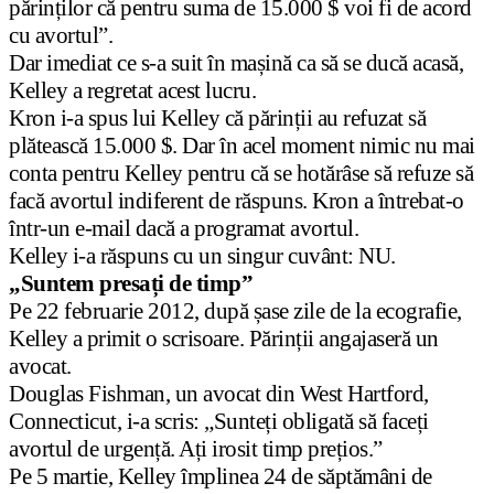
părinților că pentru suma de 15.000 $ voi fi de acord
cu avortul”.
Dar imediat ce s-a suit în mașină ca să se ducă acasă,
Kelley a regretat acest lucru.
Kron i-a spus lui Kelley că părinții au refuzat să
plătească 15.000 $. Dar în acel moment nimic nu mai
conta pentru Kelley pentru că se hotărâse să refuze să
facă avortul indiferent de răspuns. Kron a întrebat-o
într-un e-mail dacă a programat avortul.
Kelley i-a răspuns cu un singur cuvânt: NU.
„Suntem presați de timp”
Pe 22 februarie 2012, după șase zile de la ecografie,
Kelley a primit o scrisoare. Părinții angajaseră un
avocat.
Douglas Fishman, un avocat din West Hartford,
Connecticut, i-a scris: „Sunteți obligată să faceți
avortul de urgență. Ați irosit timp prețios.”
Pe 5 martie, Kelley împlinea 24 de săptămâni de