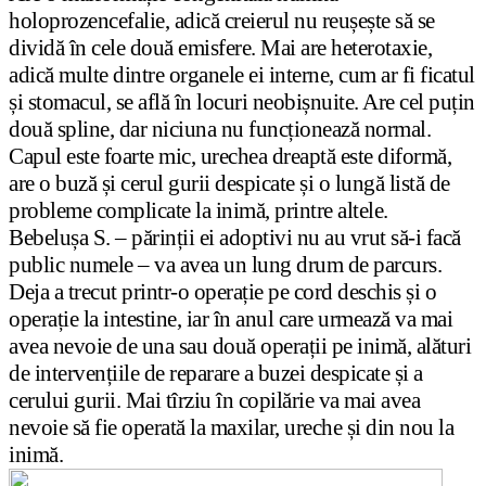
holoprozencefalie, adică creierul nu reușește să se
dividă în cele două emisfere. Mai are heterotaxie,
adică multe dintre organele ei interne, cum ar fi ficatul
și stomacul, se află în locuri neobișnuite. Are cel puțin
două spline, dar niciuna nu funcționează normal.
Capul este foarte mic, urechea dreaptă este diformă,
are o buză și cerul gurii despicate și o lungă listă de
probleme complicate la inimă, printre altele.
Bebelușa S. – părinții ei adoptivi nu au vrut să-i facă
public numele – va avea un lung drum de parcurs.
Deja a trecut printr-o operație pe cord deschis și o
operație la intestine, iar în anul care urmează va mai
avea nevoie de una sau două operații pe inimă, alături
de intervențiile de reparare a buzei despicate și a
cerului gurii. Mai tîrziu în copilărie va mai avea
nevoie să fie operată la maxilar, ureche și din nou la
inimă.