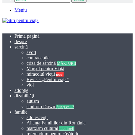
Meniu
Prima pagină
despre
sarcină
avort
contracepție
criza de sarcină
MĂRTURII
Marșul pentru Viață
miracolul vieţii
nou!
Revista „Pentru viață”
viol
adopţie
dizabilităţi
autism
sindrom Down
Știați că...?
familie
adolescenţi
Alianța Familiilor din România
marxism cultural
Ideologii
referendum pentru căsătorie