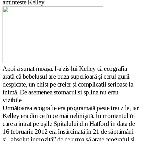
amintește Kelley.
Apoi a sunat moașa. I-a zis lui Kelley că ecografia
arată că bebelușul are buza superioară și cerul gurii
despicate, un chist pe creier și complicații serioase la
inimă. De asemenea stomacul și splina nu erau
vizibile.
Următoarea ecografie era programată peste trei zile, iar
Kelley era din ce în ce mai nelinișită. În momentul în
care a intrat pe ușile Spitalului din Hatford în data de
16 februarie 2012 era însărcinată în 21 de săptămâni
și „absolut îngrozită” de ce urma să arate ecograful și