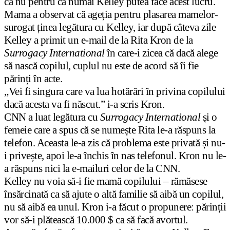
că nu pentru că numai Kelley putea face acest lucru.
Mama a observat că ageția pentru plasarea mamelor-
surogat ținea legătura cu Kelley, iar după câteva zile
Kelley a primit un e-mail de la Rita Kron de la
Surrogacy International
în care-i zicea că dacă alege
să nască copilul, cuplul nu este de acord să îi fie
părinți în acte.
„Vei fi singura care va lua hotărâri în privina copilului
dacă acesta va fi născut.” i-a scris Kron.
CNN a luat legătura cu
Surrogacy International
și o
femeie care a spus că se numește Rita le-a răspuns la
telefon. Aceasta le-a zis că problema este privată și nu-
i privește, apoi le-a închis în nas telefonul. Kron nu le-
a răspuns nici la e-mailuri celor de la CNN.
Kelley nu voia să-i fie mamă copilului – rămăsese
însărcinată ca să ajute o altă familie să aibă un copilul,
nu să aibă ea unul. Kron i-a făcut o propunere: părinții
vor să-i plătească 10.000 $ ca să facă avortul.