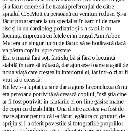
și a făcut cerere să fie tratată preferențial de către
spitalul C.S.Mott ca persoană cu venituri reduse. Și-a
făcut programare la un specialist în sarcini de mare
risc și la un cardiolog pediatric și s-a stabilit cu
locuința împreună cu fetele ei în orașul Ann Arbor.
Mai era un singur lucru de făcut: să se hotărască dacă
va păstra copilul spre creștere.
Era o mamă fără soț, fără slujbă și fără o locuință
stabilă în care să trăiască, dar ajunsese foarte atașată de
noua viață care creștea în interiorul ei, iar într-o zi ar fi
vrut să o crească.
Kelley s-a luptat cu sine dar a ajuns la concluzia că nu
era persoana potrivită să crească copilul, însă știa cine
ar fi fost potrivit: în căutările ei on-line găsise mame
de copii cu dizabilități. Una dintre acestea i-a fost de
mare ajutor pentru că i-a făcut legătura cu grupuri de
sprijin și i-a oferit poveștile și fotografiile propriilor
copii, atât biologici, cât și adoptați, care au probleme