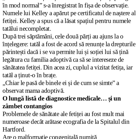
în mod normal” s-a înregistrat în fișa de observație.
Numele lui Kelley a apărut pe certificatul de naștere al
fetiței. Kelley a spus că a lăsat spațiul pentru numele
tatălui necompletat.
După trei săptămâni, cele două părți au ajuns la o
înțelegere: tatăl a fost de acord să renunțe la drepturile
părintești dacă i se va permite lui și soției lui să țină
legătura cu familia adoptivă ca să se intereseze de
sănătatea fetiței. Din acea zi, cuplul a vizitat fetița, iar
tatăl a ținut-o în brațe.
„Chiar le pasă de binele ei și de cum se simte” a
observat mama adoptivă.
O lungă listă de diagnostice medicale… și un
zâmbet contangios
Problemele de sănătate ale fetiței au fost mult mai
numeroase decât arătase ecografia de la Spitalul din
Hartford.
Are o malformație congenitală numită