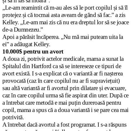
și să îl las să moară”.
„Le-am reamintit că m-au ales să le port copilul și să îl
protejez și că tocmai asta aveam de gând să fac.” a zis
Kelley. „Le-am mai zis că nu era dreptul lor să se joace
de-a Dumnezeu.”
Apoi a părăsit încăperea. „Nu mă mai puteam uita la
ei” a adăugat Kelley.
10.000$ pentru un avort
A doua zi, potrivit actelor medicale, mama a sunat la
Spitalul din Hartford ca să se intereseze ce tipuri de
avort există. I s-a explicat că o variantă ar fi nașterea
provocată (caz în care copilul nu ar fi supraviețuit)
sau altă variantă ar fi avortul prin dilatare și evacuare,
caz în care copilul urma să fie aspirat din uter. După ce
a întrebat care metodă e mai puțin dureroasă pentru
copil, mama a spus că a doua variantă i se pare cea mai
potrivită.
A întrebat dacă avortul a fost programat. I s-a răspuns