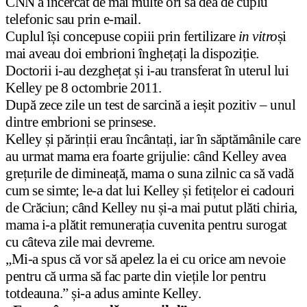
CNN a încercat de mai multe ori să dea de cuplu
telefonic sau prin e-mail.
Cuplul își concepuse copiii prin fertilizare
in vitro
și
mai aveau doi embrioni înghețați la dispoziție.
Doctorii i-au dezghețat și i-au transferat în uterul lui
Kelley pe 8 octombrie 2011.
După zece zile un test de sarcină a ieșit pozitiv – unul
dintre embrioni se prinsese.
Kelley și părinții erau încântați, iar în săptămânile care
au urmat mama era foarte grijulie: când Kelley avea
grețurile de dimineață, mama o suna zilnic ca să vadă
cum se simte; le-a dat lui Kelley și fetițelor ei cadouri
de Crăciun; când Kelley nu și-a mai putut plăti chiria,
mama i-a plătit remunerația cuvenita pentru surogat
cu câteva zile mai devreme.
„Mi-a spus că vor să apelez la ei cu orice am nevoie
pentru că urma să fac parte din viețile lor pentru
totdeauna.” și-a adus aminte Kelley.