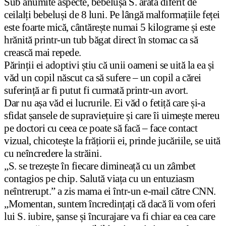
Sub anumite aspecte, bebelușa S. arată diferit de
ceilalți bebeluși de 8 luni. Pe lângă malformațiile feței
este foarte mică, cântărește numai 5 kilograme și este
hrănită printr-un tub băgat direct în stomac ca să
crească mai repede.
Părinții ei adoptivi știu că unii oameni se uită la ea și
văd un copil născut ca să sufere – un copil a cărei
suferință ar fi putut fi curmată printr-un avort.
Dar nu așa văd ei lucrurile. Ei văd o fetiță care și-a
sfidat șansele de supraviețuire și care îi uimește mereu
pe doctori cu ceea ce poate să facă – face contact
vizual, chicotește la frățiorii ei, prinde jucăriile, se uită
cu neîncredere la străini.
„S. se trezește în fiecare dimineață cu un zâmbet
contagios pe chip. Salută viața cu un entuziasm
neîntrerupt.” a zis mama ei într-un e-mail către CNN.
„Momentan, suntem încredințați că dacă îi vom oferi
lui S. iubire, șanse și încurajare va fi chiar ea cea care