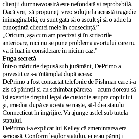
clienții dumneavoastră este nefondată și reprobabilă.
Dacă vreți să propuneți vreo soluție la această tragedie
inimaginabilă, eu sunt gata să o ascult și să o aduc la
cunoștință clientei mele în consecință.”
„Oricum, așa cum am precizat și în scrisorile
anterioare, nici nu se pune problema avortului care nu
va fi luat în considerare în niciun caz.”
Fuga secretă
Într-o mărturie depusă sub jurământ, DePrimo a
povestit ce s-a întâmplat după aceea:
DePrimo a fost contactat telefonic de Fishman care i-a
zis că părinții și-au schimbat părerea – acum doreau să
își exercite dreptul legal de custodie asupra copilului
și, imediat după ce acesta se naște, să-l dea statului
Connecticut în îngrijire. Va ajunge astfel sub tutela
statului.
DePrimo i-a explicat lui Kelley că amenințarea era
serioasă. Conform legilor statului, ei erau părinții