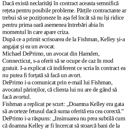
Dacă există neclarități în contract aceasta semnifică
rețeta pentru posibile probleme. Părțile contractante ar
trebui să se poziționeze în așa fel încât să nu își ridice
pentru prima oară asemenea întrebări abia în
momentul în care apare criza.
După ce a primit scrisoarea de la Fishman, Kelley și-a
angajat și ea un avocat.
Michael DePrimo, un avocat din Hamden,
Connecticut, s-a oferit să se ocupe de caz în mod
gratuit. I-a explicat că indiferent ce scria în contract ea
nu putea fi forțată să facă un avort.
DePrimo i-a comunicat prin e-mail lui Fishman,
avocatul părinților, că clienta lui nu are de gând să
facă avortul.
Fishman a replicat pe scurt: „Doamna Kelley era gata
să avorteze fetusul dacă suma oferită era cea corectă.”
DePrimo i-a răspuns: „Insinuarea nu prea subtilă cum
că doamna Kelley ar fi încercat să stoarcă bani de la