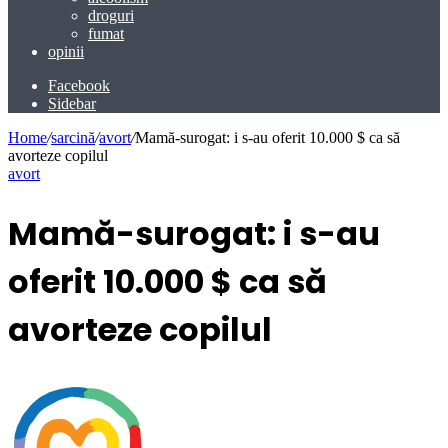
droguri
fumat
opinii
Facebook
Sidebar
Home
/
sarcină
/
avort
/
Mamă-surogat: i s-au oferit 10.000 $ ca să
avorteze copilul
avort
Mamă-surogat: i s-au
oferit 10.000 $ ca să
avorteze copilul