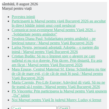
sâmbătă, 8 august 2026
Marșul pentru viață
Povestea inimii
Participanții la Marșul pentru viață București 2026 au ascultat
în direct bătăile inimii unui copil nenăscut
Comunicat post-eveniment Marșul pentru Viață 2026 –
„Solidaritate pentru amândoi”
Teodora Diana Paul: Solidaritatea pentru amândoi – pe
înțelesul tuturor / Marșul pentru Viață București 2026
Larisa Negru, persoană adoptată: Adopția – o naștere din
inimă / Marșul pentru Viață București 2026
Cristian Budău: Să nu o împingi spre o alegere pe care
sufletul ei nu și-o dorește. Prin tăcere. Prin distanță. Eu asta
am făcut / Marșul pentru Viață București 2026
Mara Epuraș, Centrul Maternal Sf. Elena: Schimbarea nu ține
de cât de mare ești, ci de cât de mult îți pasă / Marșul pentru
Viață București 2026
Maria Czernin, Pro-Life Europe: Adevărul dă viață. Să nu ne
fie teamă să-l rostim / Marșul pentru Viață București 2026
PS Vincențiu: Prin participarea la Marșul pentru Viață spunem
„Da” iubirii
Noi Marșuri pentru Viață în județul Mureș: Luduș și Iernut
Caută