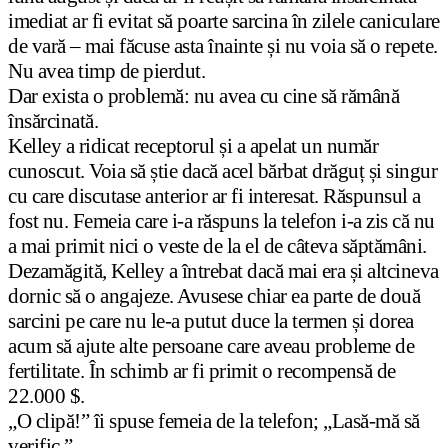
imediat ar fi evitat să poarte sarcina în zilele caniculare
de vară – mai făcuse asta înainte și nu voia să o repete.
Nu avea timp de pierdut.
Dar exista o problemă: nu avea cu cine să rămână
însărcinată.
Kelley a ridicat receptorul și a apelat un număr
cunoscut. Voia să știe dacă acel bărbat drăguț și singur
cu care discutase anterior ar fi interesat. Răspunsul a
fost nu. Femeia care i-a răspuns la telefon i-a zis că nu
a mai primit nici o veste de la el de câteva săptămâni.
Dezamăgită, Kelley a întrebat dacă mai era și altcineva
dornic să o angajeze. Avusese chiar ea parte de două
sarcini pe care nu le-a putut duce la termen și dorea
acum să ajute alte persoane care aveau probleme de
fertilitate. În schimb ar fi primit o recompensă de
22.000 $.
„O clipă!” îi spuse femeia de la telefon; „Lasă-mă să
verific.”