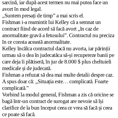
sarcină, iar după acest termen nu mai putea face un
avort în mod legal.
„Suntem presați de timp” a mai scris el.
Fishman i-a reamintit lui Kelley că a semnat un
contract fiind de acord să facă avort „în caz de
anormalitate gravă a fetusului”. Contractul nu preciza
în ce consta această anormalitate.
Kelley încălca contractul dacă nu avorta, iar părinții
urmau s
ă o dea în judecată
ca să-și recupereze banii pe
care deja îi plătiseră, în jur de 8.000 $ plus cheltuieli
medicale și de judecată.
Fishman a refuzat să dea mai multe detalii despre caz.
A spus doar că: „Situația este… complicată. Foarte
complicată.”
Vorbind la modul general, Fishman a zis că oricine se
bagă într-un contract de surogat are nevoie să își
clarifice de la bun început ceea ce vrea să facă și ceea
ce poate să facă.