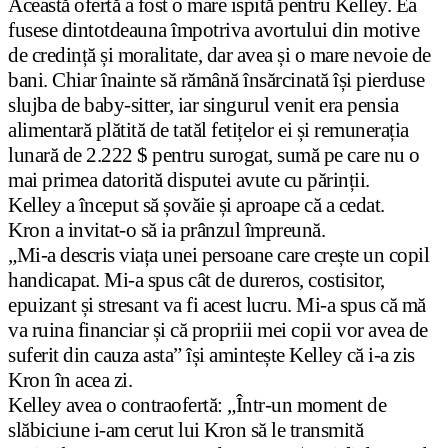
Această ofertă a fost o mare ispită pentru Kelley. Ea
fusese dintotdeauna împotriva avortului din motive
de credință și moralitate, dar avea și o mare nevoie de
bani. Chiar înainte să rămână însărcinată își pierduse
slujba de baby-sitter, iar singurul venit era pensia
alimentară plătită de tatăl fetițelor ei și remunerația
lunară de 2.222 $ pentru surogat, sumă pe care nu o
mai primea datorită disputei avute cu părinții.
Kelley a început să șovăie și aproape că a cedat.
Kron a invitat-o să ia prânzul împreună.
„Mi-a descris viața unei persoane care crește un copil
handicapat. Mi-a spus cât de dureros, costisitor,
epuizant și stresant va fi acest lucru. Mi-a spus că mă
va ruina financiar și că propriii mei copii vor avea de
suferit din cauza asta” își amintește Kelley că i-a zis
Kron în acea zi.
Kelley avea o contraofertă: „Într-un moment de
slăbiciune i-am cerut lui Kron să le transmită