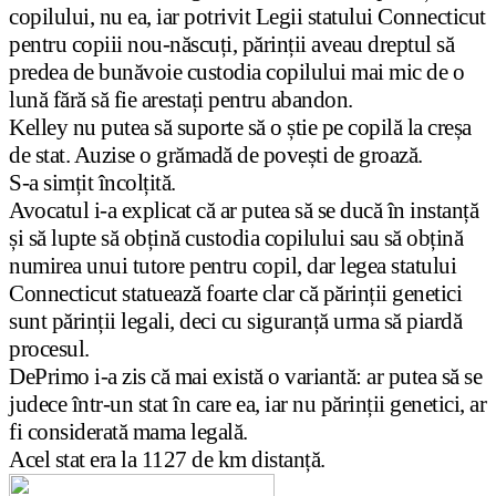
copilului, nu ea, iar potrivit Legii statului Connecticut
pentru copiii nou-născuți, părinții aveau dreptul să
predea de bunăvoie custodia copilului mai mic de o
lună fără să fie arestați pentru abandon.
Kelley nu putea să suporte să o știe pe copilă la creșa
de stat. Auzise o grămadă de povești de groază.
S-a simțit încolțită.
Avocatul i-a explicat că ar putea să se ducă în instanță
și să lupte să obțină custodia copilului sau să obțină
numirea unui tutore pentru copil, dar legea statului
Connecticut statuează foarte clar că părinții genetici
sunt părinții legali, deci cu siguranță urma să piardă
procesul.
DePrimo i-a zis că mai există o variantă: ar putea să se
judece într-un stat în care ea, iar nu părinții genetici, ar
fi considerată mama legală.
Acel stat era la 1127 de km distanță.