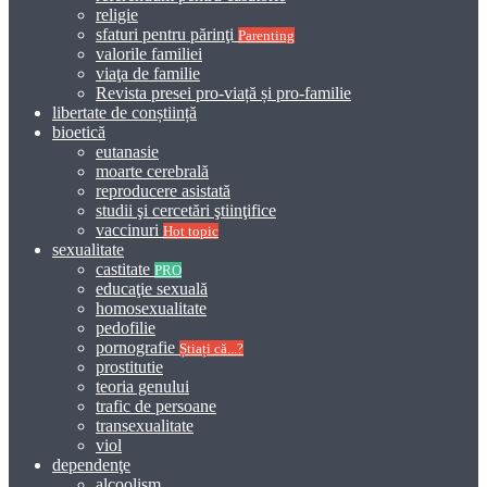
religie
sfaturi pentru părinţi
Parenting
valorile familiei
viaţa de familie
Revista presei pro-viață și pro-familie
libertate de conștiință
bioetică
eutanasie
moarte cerebrală
reproducere asistată
studii şi cercetări ştiinţifice
vaccinuri
Hot topic
sexualitate
castitate
PRO
educaţie sexuală
homosexualitate
pedofilie
pornografie
Știați că...?
prostitutie
teoria genului
trafic de persoane
transexualitate
viol
dependenţe
alcoolism