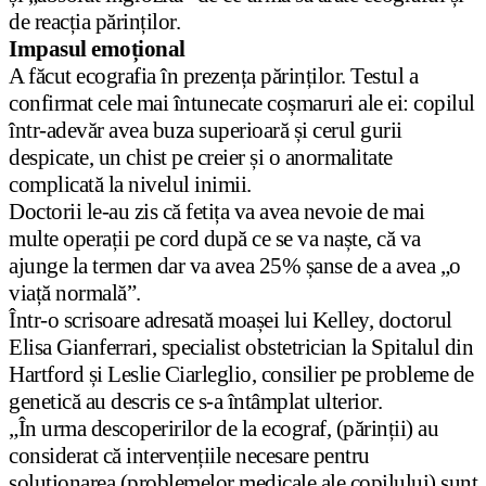
de reacția părinților.
Impasul emoțional
A făcut ecografia în prezența părinților. Testul a
confirmat cele mai întunecate coșmaruri ale ei: copilul
într-adevăr avea buza superioară și cerul gurii
despicate, un chist pe creier și o anormalitate
complicată la nivelul inimii.
Doctorii le-au zis că fetița va avea nevoie de mai
multe operații pe cord după ce se va naște, că va
ajunge la termen dar va avea 25% șanse de a avea „o
viață normală”.
Într-o scrisoare adresată moașei lui Kelley, doctorul
Elisa Gianferrari, specialist obstetrician la Spitalul din
Hartford și Leslie Ciarleglio, consilier pe probleme de
genetică au descris ce s-a întâmplat ulterior.
„În urma descoperirilor de la ecograf, (părinții) au
considerat că intervențiile necesare pentru
soluționarea (problemelor medicale ale copilului) sunt