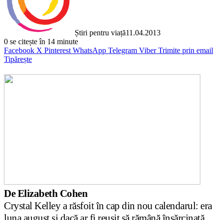
Știri pentru viață
11.04.2013
0
se citește în 14 minute
Facebook
X
Pinterest
WhatsApp
Telegram
Viber
Trimite prin email
Tipărește
De Elizabeth Cohen
Crystal Kelley a răsfoit în cap din nou calendarul
: era
luna august și dacă ar fi reușit să rămână însărcinată