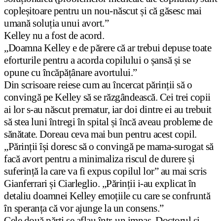
copleșitoare pentru un nou-născut și că găsesc mai
umană soluția unui avort.”
Kelley nu a fost de acord.
„Doamna Kelley e de părere că ar trebui depuse toate
eforturile pentru a acorda copilului o șansă și se
opune cu încăpățânare avortului.”
Din scrisoare reiese cum au încercat părinții să o
convingă pe Kelley să se răzgândească. Cei trei copii
ai lor s-au născut prematur, iar doi dintre ei au trebuit
să stea luni întregi în spital și încă aveau probleme de
sănătate. Doreau ceva mai bun pentru acest copil.
„Părinții își doresc să o convingă pe mama-surogat să
facă avort pentru a minimaliza riscul de durere și
suferință la care va fi expus copilul lor” au mai scris
Gianferrari și Ciarleglio. „Părinții i-au explicat în
detaliu doamnei Kelley emoțiile cu care se confruntă
în speranța că vor ajunge la un consens.”
Cele două părți se aflau într-un impas. Doctorul și