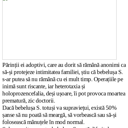
Părinții ei adoptivi, care au dorit să rămână anonimi ca
să-și protejeze intimitatea familiei, știu că bebelușa S.
s-ar putea să nu rămână cu ei mult timp. Operațiile pe
inimă sunt riscante, iar heterotaxia și
holoprozencefalia, deși ușoare, îi pot provoca moartea
prematură, zic doctorii.
Dacă bebelușa S. totuși va supraviețui, există 50%
șanse să nu poată să meargă, să vorbească sau să-și
folosească mânuțele în mod normal.