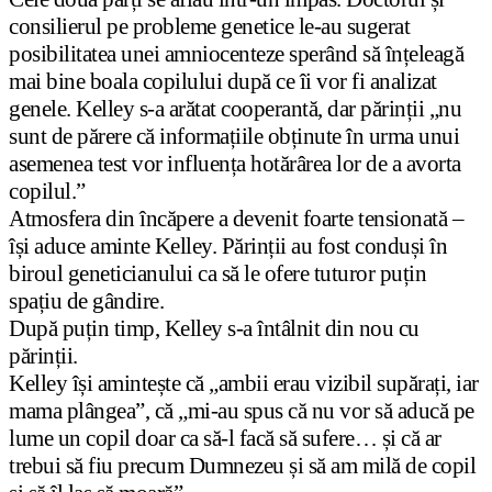
consilierul pe probleme genetice le-au sugerat
posibilitatea unei amniocenteze sperând să înțeleagă
mai bine boala copilului după ce îi vor fi analizat
genele. Kelley s-a arătat cooperantă, dar părinții „nu
sunt de părere că informațiile obținute în urma unui
asemenea test vor influența hotărârea lor de a avorta
copilul.”
Atmosfera din încăpere a devenit foarte tensionată –
își aduce aminte Kelley. Părinții au fost conduși în
biroul geneticianului ca să le ofere tuturor puțin
spațiu de gândire.
După puțin timp, Kelley s-a întâlnit din nou cu
părinții.
Kelley își amintește că „ambii erau vizibil supărați, iar
mama plângea”, că „mi-au spus că nu vor să aducă pe
lume un copil doar ca să-l facă să sufere… și că ar
trebui să fiu precum Dumnezeu și să am milă de copil