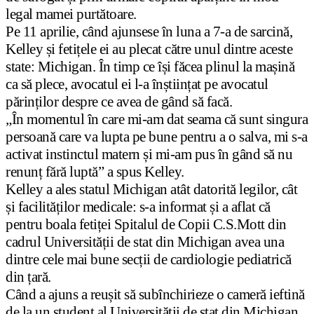
legal mamei purtătoare.
Pe 11 aprilie, când ajunsese în luna a 7-a de sarcină,
Kelley și fetițele ei au plecat către unul dintre aceste
state: Michigan. În timp ce își făcea plinul la mașină
ca să plece, avocatul ei l-a înștiințat pe avocatul
părinților despre ce avea de gând să facă.
„În momentul în care mi-am dat seama că sunt singura
persoană care va lupta pe bune pentru a o salva, mi s-a
activat instinctul matern și mi-am pus în gând să nu
renunț fără luptă” a spus Kelley.
Kelley a ales statul Michigan atât datorită legilor, cât
și facilităților medicale: s-a informat și a aflat că
pentru boala fetiței Spitalul de Copii C.S.Mott din
cadrul Universității de stat din Michigan avea una
dintre cele mai bune secții de cardiologie pediatrică
din țară.
Când a ajuns a reușit să subînchirieze o cameră ieftină
de la un student al Universității de stat din Michigan