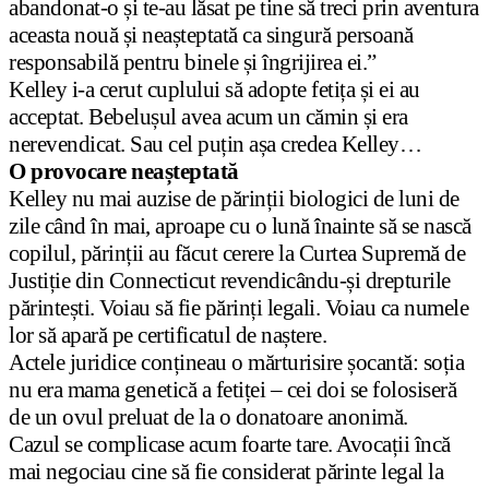
abandonat-o și te-au lăsat pe tine să treci prin aventura
aceasta nouă și neașteptată ca singură persoană
responsabilă pentru binele și îngrijirea ei.”
Kelley i-a cerut cuplului să adopte fetița și ei au
acceptat. Bebelușul avea acum un cămin și era
nerevendicat. Sau cel puțin așa credea Kelley…
O provocare neașteptată
Kelley nu mai auzise de părinții biologici de luni de
zile când în mai, aproape cu o lună înainte să se nască
copilul, părinții au făcut cerere la Curtea Supremă de
Justiție din Connecticut revendicându-și drepturile
părintești. Voiau să fie părinți legali. Voiau ca numele
lor să apară pe certificatul de naștere.
Actele juridice conțineau o mărturisire șocantă: soția
nu era mama genetică a fetiței – cei doi se folosiseră
de un ovul preluat de la o donatoare anonimă.
Cazul se complicase acum foarte tare. Avocații încă
mai negociau cine să fie considerat părinte legal la