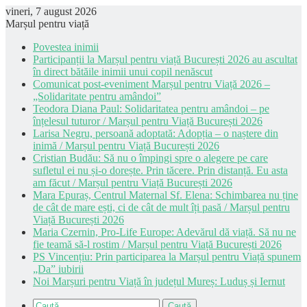
vineri, 7 august 2026
Marșul pentru viață
Povestea inimii
Participanții la Marșul pentru viață București 2026 au ascultat
în direct bătăile inimii unui copil nenăscut
Comunicat post-eveniment Marșul pentru Viață 2026 –
„Solidaritate pentru amândoi”
Teodora Diana Paul: Solidaritatea pentru amândoi – pe
înțelesul tuturor / Marșul pentru Viață București 2026
Larisa Negru, persoană adoptată: Adopția – o naștere din
inimă / Marșul pentru Viață București 2026
Cristian Budău: Să nu o împingi spre o alegere pe care
sufletul ei nu și-o dorește. Prin tăcere. Prin distanță. Eu asta
am făcut / Marșul pentru Viață București 2026
Mara Epuraș, Centrul Maternal Sf. Elena: Schimbarea nu ține
de cât de mare ești, ci de cât de mult îți pasă / Marșul pentru
Viață București 2026
Maria Czernin, Pro-Life Europe: Adevărul dă viață. Să nu ne
fie teamă să-l rostim / Marșul pentru Viață București 2026
PS Vincențiu: Prin participarea la Marșul pentru Viață spunem
„Da” iubirii
Noi Marșuri pentru Viață în județul Mureș: Luduș și Iernut
Caută