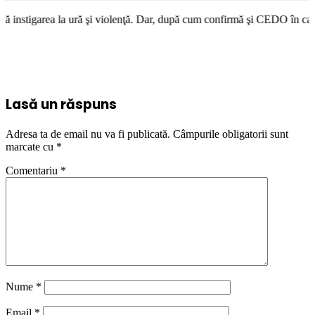
ră şi violenţă. Dar, după cum confirmă şi CEDO în cazul Handyside vs. UK
Lasă un răspuns
Adresa ta de email nu va fi publicată.
Câmpurile obligatorii sunt
marcate cu
*
Comentariu
*
Nume
*
Email
*