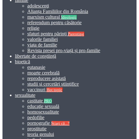
familie
adolescenţi
Alianța Familiilor din România
marxism cultural
Ideologii
referendum pentru căsătorie
religie
sfaturi pentru părinţi
Parenting
valorile familiei
viaţa de familie
Revista presei pro-viață și pro-familie
libertate de conștiință
bioetică
eutanasie
moarte cerebrală
reproducere asistată
studii şi cercetări ştiinţifice
vaccinuri
Hot topic
sexualitate
castitate
PRO
educaţie sexuală
homosexualitate
pedofilie
pornografie
Știați că...?
prostitutie
teoria genului