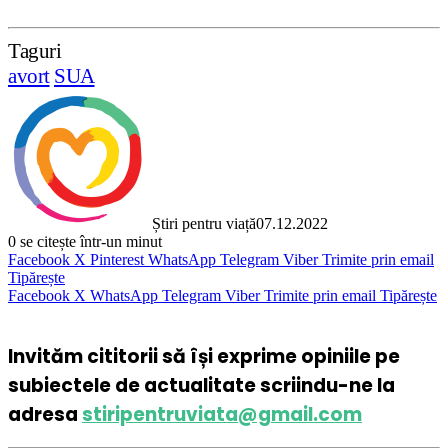
Taguri
avort
SUA
Știri pentru viață
07.12.2022
0
se citește într-un minut
Facebook
X
Pinterest
WhatsApp
Telegram
Viber
Trimite prin email
Tipărește
Facebook
X
WhatsApp
Telegram
Viber
Trimite prin email
Tipărește
Invităm cititorii să își exprime opiniile pe
subiectele de actualitate scriindu-ne la
adresa
stiripentruviata@gmail.com