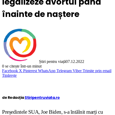
legalizeze avortul până
înainte de naștere
Știri pentru viață
07.12.2022
0
se citește într-un minut
Facebook
X
Pinterest
WhatsApp
Telegram
Viber
Trimite prin email
Tipărește
de Redacția
Stiripentruviata.ro
Președintele SUA, Joe Biden, s-a întâlnit marți cu