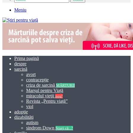
Meniu
Prima pagină
despre
sarcină
avort
contracepție
criza de sarcină
MĂRTURII
Marșul pentru Viață
miracolul vieţii
nou!
Revista „Pentru viață”
viol
adopţie
dizabilităţi
autism
sindrom Down
Știați că...?