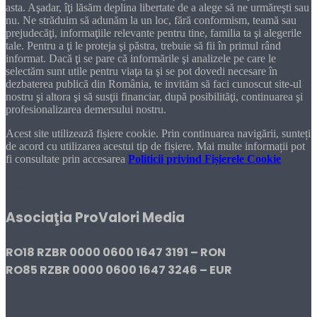
asta. Aşadar, îţi lăsăm deplina libertate de a alege să ne urmăreşti sau
nu. Ne străduim să adunăm la un loc, fără conformism, teamă sau
prejudecăţi, informaţiile relevante pentru tine, familia ta şi alegerile
tale. Pentru a ţi le proteja şi păstra, trebuie să fii în primul rând
informat. Dacă ţi se pare că informările şi analizele pe care le
selectăm sunt utile pentru viaţa ta şi se pot dovedi necesare în
dezbaterea publică din România, te invităm să faci cunoscut site-ul
nostru şi altora şi să susţii financiar, după posibilităţi, continuarea şi
profesionalizarea demersului nostru.
Acest site utilizează fișiere cookie. Prin continuarea navigării, sunteți
de acord cu utilizarea acestui tip de fișiere. Mai multe informații pot
fi consultate prin accesarea
Politicii privind Fișierele Cookie
DONEAZĂ!
Asociaţia ProValori Media
RO18 RZBR 0000 0600 1647 3191 – RON
RO85 RZBR 0000 0600 1647 3246 – EUR