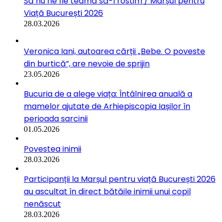
Să nu ne fie teamă să-l rostim / Marșul pentru
Viață București 2026
28.03.2026
Veronica Iani, autoarea cărții „Bebe. O poveste
din burtică”, are nevoie de sprijin
23.05.2026
Bucuria de a alege viața: Întâlnirea anuală a
mamelor ajutate de Arhiepiscopia Iașilor în
perioada sarcinii
01.05.2026
Povestea inimii
28.03.2026
Participanții la Marșul pentru viață București 2026
au ascultat în direct bătăile inimii unui copil
nenăscut
28.03.2026