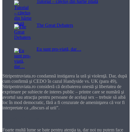
Tutorial – cățeluș din hârtie pliată
The Great Debaters
Eu sunt pro-viață, dar…
Stiripentruviata.ro condamnă instigarea la ură şi violenţă. Dar, după
cum confirmă şi CEDO în cazul Handyside vs. UK (para 49),
Stiripentruviata.ro consideră că dezbaterea onestă şi libertatea de
exprimare pe subiecte de interes public – printre care se numără şi
avortul sau atracţia pentru persoane de acelaşi sex – trebuie să aibă
loc în mod democratic, fără a fi cenzurate de ameninţarea că vor fi
interpretate ca „discurs al urii”.
Dragă cititorule
Foarte multă lume se bate pentru atenţia ta, dar noi nu putem face