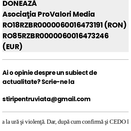
DONEAZĂ
Asociaţia ProValori Media
RO18RZBR0000060016473191 (RON)
RO85RZBR0000060016473246
(EUR)
Ai o opinie despre un subiect de
actualitate? Scrie-ne la
stiripentruviata@gmail.com
nţă. Dar, după cum confirmă şi CEDO în cazul Handyside vs