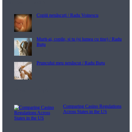
Poezii pentru viață
Copiii nenăscuți / Radu Voinescu
Murit-ai, copile, și tu (și lumea cu tine) / Radu
Buțu
Pruncului meu nenăscut / Radu Buțu
Melodii pentru viață
Comparing Casino Regulations
Across States in the US