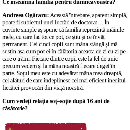
Ce înseamnă familia pentru dumneavoastră?
Andreea Ogăraru:
Această întrebare, aparent simplă,
poate fi subiectul unei lucrări de doctorat… În
cuvinte simple aș spune că familia reprezintă mâinile
mele, cu care fac tot ce pot, ce știu și ce învăț
permanent. Cei cinci copii sunt mâna stângă și mă
susțin așa cum pot ei în călătoria aceasta de zi cu zi pe
care o trăim. Fiecare dintre copii este la fel de unic
precum vedem și la mâna noastră fiecare deget în
parte. Soțul meu este cu adevărat mâna mea dreaptă,
cel alături de care îndeplinesc cel mai eficient ineditul
fiecărei provocări din viață noastră.
Cum vedeți relația soț–soție după 16 ani de
căsătorie?