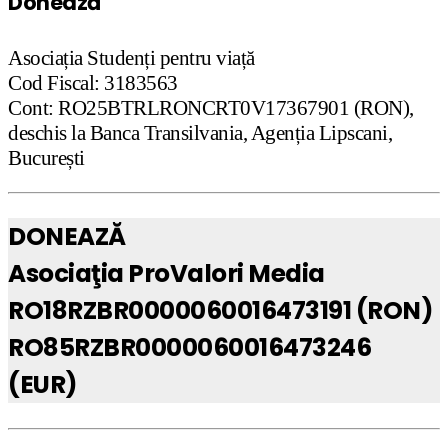
Donează
Asociația Studenți pentru viață
Cod Fiscal: 3183563
Cont: RO25BTRLRONCRT0V17367901 (RON),
deschis la Banca Transilvania, Agenția Lipscani,
București
DONEAZĂ
Asociaţia ProValori Media
RO18RZBR0000060016473191 (RON)
RO85RZBR0000060016473246
(EUR)