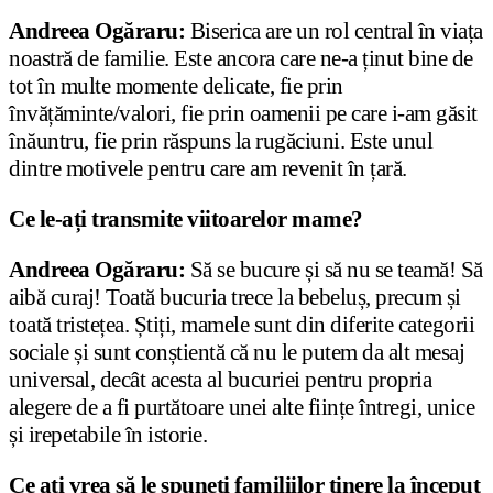
Andreea Ogăraru:
Biserica are un rol central în viața
noastră de familie. Este ancora care ne-a ținut bine de
tot în multe momente delicate, fie prin
învățăminte/valori, fie prin oamenii pe care i-am găsit
înăuntru, fie prin răspuns la rugăciuni. Este unul
dintre motivele pentru care am revenit în țară.
Ce le-ați transmite viitoarelor mame?
Andreea Ogăraru:
Să se bucure și să nu se teamă! Să
aibă curaj! Toată bucuria trece la bebeluș, precum și
toată tristețea. Știți, mamele sunt din diferite categorii
sociale și sunt conștientă că nu le putem da alt mesaj
universal, decât acesta al bucuriei pentru propria
alegere de a fi purtătoare unei alte ființe întregi, unice
și irepetabile în istorie.
Ce ați vrea să le spuneți familiilor tinere la început