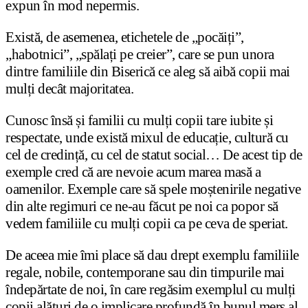
expun în mod nepermis.
Există, de asemenea, etichetele de „pocăiți”,
„habotnici”, „spălați pe creier”, care se pun unora
dintre familiile din Biserică ce aleg să aibă copii mai
mulți decât majoritatea.
Cunosc însă și familii cu mulți copii tare iubite și
respectate, unde există mixul de educație, cultură cu
cel de credință, cu cel de statut social… De acest tip de
exemple cred că are nevoie acum marea masă a
oamenilor. Exemple care să spele moștenirile negative
din alte regimuri ce ne-au făcut pe noi ca popor să
vedem familiile cu mulți copii ca pe ceva de speriat.
De aceea mie îmi place să dau drept exemplu familiile
regale, nobile, contemporane sau din timpurile mai
îndepărtate de noi, în care regăsim exemplul cu mulți
copii alături de o implicare profundă în bunul mers al