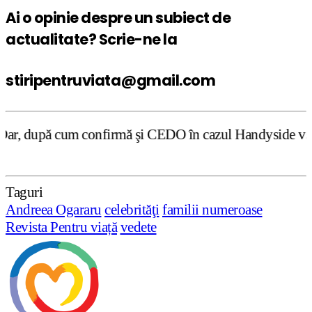
Ai o opinie despre un subiect de
actualitate? Scrie-ne la
stiripentruviata@gmail.com
firmă şi CEDO în cazul Handyside vs. UK (para 49), Stirip
Taguri
Andreea Ogararu
celebrităţi
familii numeroase
Revista Pentru viață
vedete