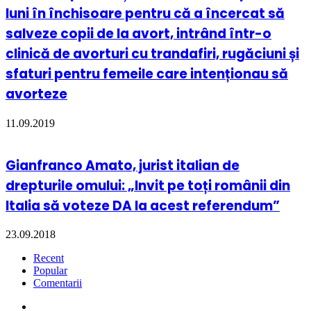
luni în închisoare pentru că a încercat să
salveze copii de la avort, intrând într-o
clinică de avorturi cu trandafiri, rugăciuni și
sfaturi pentru femeile care intenționau să
avorteze
11.09.2019
Gianfranco Amato, jurist italian de
drepturile omului: „Invit pe toți românii din
Italia să voteze DA la acest referendum”
23.09.2018
Recent
Popular
Comentarii