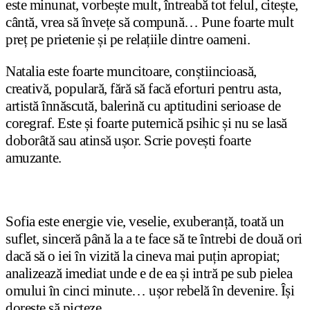
este minunat, vorbește mult, întreabă tot felul, citește,
cântă, vrea să învețe să compună… Pune foarte mult
preț pe prietenie și pe relațiile dintre oameni.
Natalia este foarte muncitoare, conștiincioasă,
creativă, populară, fără să facă eforturi pentru asta,
artistă înnăscută, balerină cu aptitudini serioase de
coregraf. Este și foarte puternică psihic și nu se lasă
doborâtă sau atinsă ușor. Scrie povești foarte
amuzante.
Sofia este energie vie, veselie, exuberanță, toată un
suflet, sinceră până la a te face să te întrebi de două ori
dacă să o iei în vizită la cineva mai puțin apropiat;
analizează imediat unde e de ea și intră pe sub pielea
omului în cinci minute… ușor rebelă în devenire. Își
dorește să picteze.