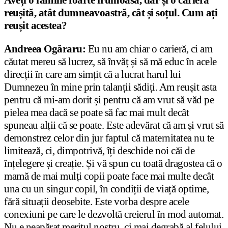
reușită, atât dumneavoastră, cât și soțul. Cum ați
reușit acestea?
Andreea Ogăraru:
Eu nu am chiar o carieră, ci am
căutat mereu să lucrez, să învăț și să mă educ în acele
direcții în care am simțit că a lucrat harul lui
Dumnezeu în mine prin talanții sădiți. Am reușit asta
pentru că mi-am dorit și pentru că am vrut să văd pe
pielea mea dacă se poate să fac mai mult decât
spuneau alții că se poate. Este adevărat că am și vrut să
demonstrez celor din jur faptul că maternitatea nu te
limitează, ci, dimpotrivă, îți deschide noi căi de
înțelegere și creație. Și vă spun cu toată dragostea că o
mamă de mai mulți copii poate face mai multe decât
una cu un singur copil, în condiții de viață optime,
fără situații deosebite. Este vorba despre acele
conexiuni pe care le dezvoltă creierul în mod automat.
Nu e neapărat meritul nostru, ci mai degrabă al felului