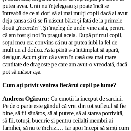
putea avea. Unii nu înțelegeau și poate încă se
întreabă de ce ai dori să ai mai mulți copii dacă ai avut
deja șansa să ți se fi născut băiat și fată de la primele
două „încercări”. Și înțeleg de unde vine asta, pentru
că am fost și noi în pragul acela. După primul copil,
soțul meu era convins că nu ar putea iubi la fel de
mult un al doilea. Asta până s-a întâmplat să apară,
desigur. Acum știm că avem în casă cea mai mare
cantitate de dragoste pe care am avut-o vreodată, dacă
pot să măsor așa.
Cum ați privit venirea fiecărui copil pe lume?
Andreea Ogăraru:
Cu emoții la început de sarcini.
Pe de o parte este gândul că vrei din tot sufletul să fie
bine, să fii sănătos, să ai putere, să ai starea potrivită,
să fii, totuși, bucurie și pentru ceilalți membri ai
familiei, să nu te închizi… Iar apoi începi să simți cum