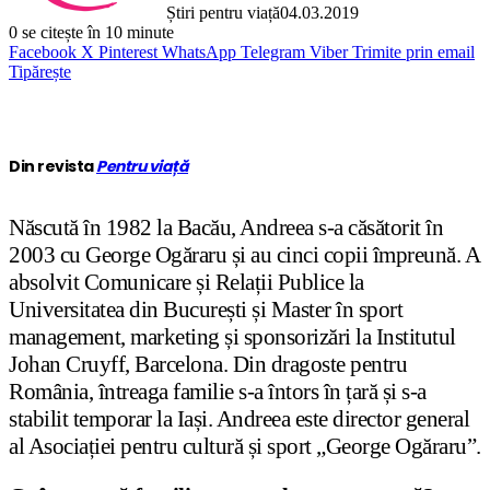
Știri pentru viață
04.03.2019
0
se citește în 10 minute
Facebook
X
Pinterest
WhatsApp
Telegram
Viber
Trimite prin email
Tipărește
Din revista
Pentru viață
Născută în 1982 la Bacău, Andreea s-a căsătorit în
2003 cu George Ogăraru și au cinci copii împreună. A
absolvit Comunicare și Relații Publice la
Universitatea din București și Master în sport
management, marketing și sponsorizări la Institutul
Johan Cruyff, Barcelona. Din dragoste pentru
România, întreaga familie s-a întors în țară și s-a
stabilit temporar la Iași. Andreea este director general
al Asociației pentru cultură și sport „George Ogăraru”.