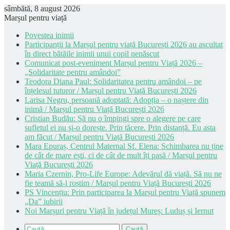
sâmbătă, 8 august 2026
Marșul pentru viață
Povestea inimii
Participanții la Marșul pentru viață București 2026 au ascultat
în direct bătăile inimii unui copil nenăscut
Comunicat post-eveniment Marșul pentru Viață 2026 –
„Solidaritate pentru amândoi”
Teodora Diana Paul: Solidaritatea pentru amândoi – pe
înțelesul tuturor / Marșul pentru Viață București 2026
Larisa Negru, persoană adoptată: Adopția – o naștere din
inimă / Marșul pentru Viață București 2026
Cristian Budău: Să nu o împingi spre o alegere pe care
sufletul ei nu și-o dorește. Prin tăcere. Prin distanță. Eu asta
am făcut / Marșul pentru Viață București 2026
Mara Epuraș, Centrul Maternal Sf. Elena: Schimbarea nu ține
de cât de mare ești, ci de cât de mult îți pasă / Marșul pentru
Viață București 2026
Maria Czernin, Pro-Life Europe: Adevărul dă viață. Să nu ne
fie teamă să-l rostim / Marșul pentru Viață București 2026
PS Vincențiu: Prin participarea la Marșul pentru Viață spunem
„Da” iubirii
Noi Marșuri pentru Viață în județul Mureș: Luduș și Iernut
Caută