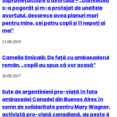
Supraviețuitoare a avortului – „Dumnezeu
s-a pogorât și m-a protejat de uneltele
avortului, deoarece avea planuri mari
pentru mine, cei patru copii și 11 nepoți ai
mei”
12.08.2019
Camelia Smicală: De față cu ambasadorul
român, „copiii au spus că vor acasă”
20.09.2017
Sute de argentinieni pro-viață în fața
ambasadei Canadei din Buenos Aires în
semn de solidaritate pentru Mary Wagner,
activistă pro-viață canadiană, de peste 4