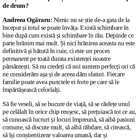
de drum?
Andreea Ogăraru:
Nimic nu se știe de-a gata de la
început și totul se poate învăța. Există schimbare în
bine după cum există și schimbare în rău. Depinde ce
parte hrănim mai mult. Și nici hrănirea aceasta nu este
definitivă și bătută în cuie, ci este un proces
permanent pe toată durata existenței noastre
pământești. Să nu credeți că noi suntem perfecți ori că
ne considerăm așa și de aceea dăm sfaturi. Fiecare
familie poate avea punctele ei forte pe care să le
împărtășească celorlalți.
Să fie veseli, să se bucure de viață, să se răsfețe unul
pe celălalt în orice chip reușesc, să prețuiască tot ce au,
să cunoască lucruri și locuri împreună, să aibă pasiuni
comune, să discute mult, să aibă răbdare, să citească,
să își conștientizeze valoarea umană, dar și