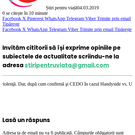
Știri pentru viață
04.03.2019
0
se citește în 10 minute
Facebook
X
Pinterest
WhatsApp
Telegram
Viber
Trimite prin email
Tipărește
Facebook
X
WhatsApp
Telegram
Viber
Trimite prin email
Tipărește
Invităm cititorii să își exprime opiniile pe
subiectele de actualitate scriindu-ne la
adresa
stiripentruviata@gmail.com
upă cum confirmă şi CEDO în cazul Handyside vs. UK (para 49), Stiripentr
Lasă un răspuns
Adresa ta de email nu va fi publicată.
Câmpurile obligatorii sunt