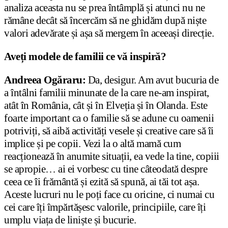
analiza aceasta nu se prea întâmplă și atunci nu ne
rămâne decât să încercăm să ne ghidăm după niște
valori adevărate și așa să mergem în aceeași direcție.
Aveți modele de familii ce vă inspiră?
Andreea Ogăraru:
Da, desigur. Am avut bucuria de
a întâlni familii minunate de la care ne-am inspirat,
atât în România, cât și în Elveția și în Olanda. Este
foarte important ca o familie să se adune cu oamenii
potriviți, să aibă activități vesele și creative care să îi
implice și pe copii. Vezi la o altă mamă cum
reacționează în anumite situații, ea vede la tine, copiii
se apropie… ai ei vorbesc cu tine câteodată despre
ceea ce îi frământă și ezită să spună, ai tăi tot așa.
Aceste lucruri nu le poți face cu oricine, ci numai cu
cei care îți împărtășesc valorile, principiile, care îți
umplu viața de liniște și bucurie.