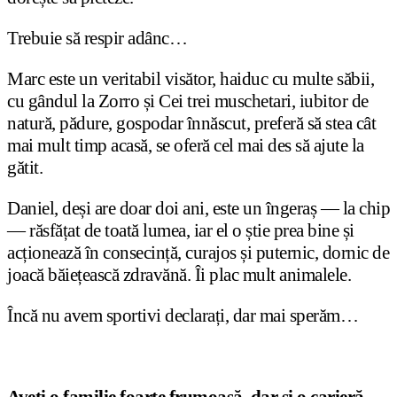
Trebuie să respir adânc…
Marc este un veritabil visător, haiduc cu multe săbii,
cu gândul la Zorro și Cei trei muschetari, iubitor de
natură, pădure, gospodar înnăscut, preferă să stea cât
mai mult timp acasă, se oferă cel mai des să ajute la
gătit.
Daniel, deși are doar doi ani, este un îngeraș — la chip
— răsfățat de toată lumea, iar el o știe prea bine și
acționează în consecință, curajos și puternic, dornic de
joacă băiețească zdravănă. Îi plac mult animalele.
Încă nu avem sportivi declarați, dar mai sperăm…
Aveți o familie foarte frumoasă, dar și o carieră