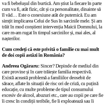
va fi bebelușul din burtică. Am știut la fiecare în parte
cum va fi, atât fizic, cât și ca personalitate, dinainte să
îl văd… Este o conexiune atât de puternică. Eu am
simțit implicarea Celui de Sus în sarcinile mele. Și am
trăit în mod conștient intervenția Maicii Domnului, la
care m-am rugat în timpul sarcinilor și, mai ales, al
nașterilor.
Cum credeți că este privită o familie cu mai mult
de doi copii astăzi în România?
Andreea Ogăraru:
Sincer? Depinde de mediul din
care provine și în care trăiește familia respectivă.
Există această problemă a familiilor deosebit de
sărace, aflate în situații de risc ori de criză, cu puțină
educație, cu multe probleme de tipul consumului
excesiv de alcool, abuzuri etc., care au copii pe care fie
îi cresc în condiții teribile, fie îi exploatează sau îi