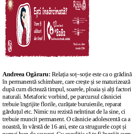
Andreea Ogăraru:
Relația soț–soție este ca o grădină
în permanentă schimbare, care crește și se maturizează
după cum dictează timpul, soarele, ploaia și alți factori
naturali. Metaforic vorbind, pe parcursul căsniciei
trebuie îngrijite florile, curățate buruienile, reparat
gărduțul etc. Nimic nu rezistă neîntinat de la sine, ci
trebuie muncit permanent. O căsnicie adolescentă ca a
noastră, în vârstă de 16 ani, este ca strugurele copt și
numai bun de savurat. Cu condiția să te fi îngrijit cum