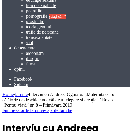
educaţie sexuală
homosexualitate
pedofilie
pornografie
Știați că...?
prostitutie
teoria genului
trafic de persoane
transexualitate
viol
dependenţe
alcoolism
droguri
fumat
opinii
Facebook
Sidebar
Home
/
familie
/
Interviu cu Andreea Ogăraru: „Maternitatea, o
călătorie ce deschide noi căi de înțelegere și creație” / Revista
„Pentru viață” nr. 8 – Primăvara 2019
familie
valorile familiei
viaţa de familie
Interviu cu Andreea