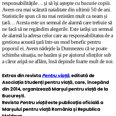
responsabilitățile… și să își aștepte cu bucurie copiii.
Avem cea mai scăzută natalitate din ultimii 50 de ani.
Statisticile spun că nu mai rezistăm mult ca neam și
țară… Acesta este un semnal de alarmă care trebuie să
ne facă să ne regândim alegerile. Este iarăși un semnal
de alarmă la adresa celor care au responsabilitatea de a
gestiona această țară într-un mod benefic pentru
poporul ei. Avem nădejde la Dumnezeu că se poate
schimba situația, ne bazăm și pe ajutorul sfinților sub
a căror aripă ne aflăm, însă depinde foarte mult de noi.
Extras din revista
Pentru viață
, editată de
Asociația Studenți pentru viață, care, începând
din 2014, organizează Marșul pentru viață de la
București.
Revista
Pentru viață
este publicația oficială a
Marșului pentru viață România și Republica
Moldova.