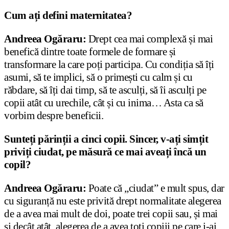
Cum ați defini maternitatea?
Andreea Ogăraru:
Drept cea mai complexă și mai
benefică dintre toate formele de formare și
transformare la care poți participa. Cu condiția să îți
asumi, să te implici, să o primești cu calm și cu
răbdare, să îți dai timp, să te asculți, să îi asculți pe
copii atât cu urechile, cât și cu inima… Asta ca să
vorbim despre beneficii.
Sunteți părinții a cinci copii. Sincer, v-ați simțit
priviți ciudat, pe măsură ce mai aveați încă un
copil?
Andreea Ogăraru:
Poate că „ciudat” e mult spus, dar
cu siguranță nu este privită drept normalitate alegerea
de a avea mai mult de doi, poate trei copii sau, și mai
și decât atât, alegerea de a avea toți copiii pe care i-ai