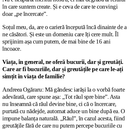
în care suntem create. Și e ceva de care te convingi
doar „pe încercate”.
Soțul meu, da, are o carieră începută încă dinainte de a
ne căsători. Și este un domeniu care îți cere mult. Îl
sprijinim așa cum putem, de mai bine de 16 ani
încoace.
Viața, în general, ne oferă bucurii, dar și greutăți.
Care ar fi bucuriile, dar și greutățile pe care le-ați
simțit în viața de familie?
Andreea Ogăraru: Mă gândesc iarăși la o vorbă foarte
adevărată, care spune așa: „Tot răul spre bine”. Asta
nu înseamnă că răul devine bine, ci că o încercare,
purtată cu nădejde, automat aduce un bine după ea. O
impune balanța naturală. „Răul”, în cazul acesta, fiind
greutățile fără de care nu putem percepe bucuriile cu