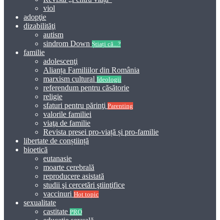
viol
adopţie
dizabilităţi
autism
sindrom Down
Știați că...?
familie
adolescenţi
Alianța Familiilor din România
marxism cultural
Ideologii
referendum pentru căsătorie
religie
sfaturi pentru părinţi
Parenting
valorile familiei
viaţa de familie
Revista presei pro-viață și pro-familie
libertate de conștiință
bioetică
eutanasie
moarte cerebrală
reproducere asistată
studii şi cercetări ştiinţifice
vaccinuri
Hot topic
sexualitate
castitate
PRO