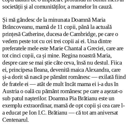
societății și al comunităților, a mamelor în cauză.
Și mă gândesc de la minunata Doamnă Maria
Brâncoveanu, mamă de 11 copii, până la actuală
prințesă Catherine, ducesa de Cambridge, pe care o
vedem peste tot cu cei trei copii ai ei. Una dintre
preferatele mele este Marie Chantal a Greciei, care are
tot cinci copii, ca și mine. Regina noastră Maria,
despre care se mai știe câte ceva, însă nu destul. Fiica
ei, principesa Ileana, devenită maica Alexandra, care
și-a dorit să nască pe pământ românesc — exilată fiind
de fratele ei — atât de mult încât mama ei i-a dus în
Austria o oală cu pământ românesc pe care a așezat-o
sub patul nașterilor. Doamna Pia Brătianu este un
exemplu extraordinar, mamă de opt copii și cea care l-
a educat pe Ion I.C. Brătianu — că tot am aniversat
Centenarul.