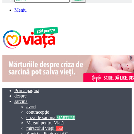
Meniu
Prima pagină
despre
sarcină
avort
contracepție
criza de sarcină
MĂRTURII
Marșul pentru Viață
miracolul vieţii
nou!
Revista „Pentru viață”