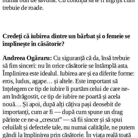
trebuie de roade.
Credeți că iubirea dintre un bărbat și o femeie se
împlinește în căsătorie?
Andreea Ogăraru:
Cu siguranță că da, însă trebuie
să fim sinceri: nu în orice căsătorie se întâmplă asta.
Împlinirea este idealul. Iubirea are și ea diferite forme:
eros, ludus, agape… și altele. Este important să
înțelegem ce tip de iubire îi purtăm celui de care ne-
am îndrăgostit, ce tip de iubire ne poartă și acela
nouă… Și apoi, după alți câțiva pași deosebit de
importanți, cum ar fi — după cum spune un drag
părinte ce ne-a „crescut” — să fii sincer și să spui
celuilalt și defectele tale, nu numai calitățile, ne putem
gândi la împlinirea prin căsătorie. În viața reală toată