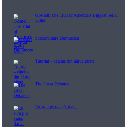
Filme pentru viață
Gosnell: The Trial of America’s Biggest Serial
Killer
Scrisori către Dumnezeu
Tutorial – cățeluș din hârtie pliată
The Great Debaters
Eu sunt pro-viață, dar…