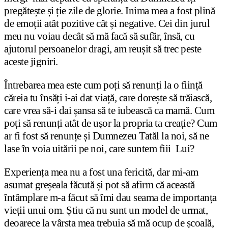
pregătește și ție zile de glorie. Inima mea a fost plină
de emoții atât pozitive cât și negative. Cei din jurul
meu nu voiau decât să mă facă să sufăr, însă, cu
ajutorul persoanelor dragi, am reușit să trec peste
aceste jigniri.
Întrebarea mea este cum poți să renunți la o ființă
căreia tu însăți i-ai dat viață, care dorește să trăiască,
care vrea să-i dai șansa să te iubească ca mamă. Cum
poți să renunți atât de ușor la propria ta creație? Cum
ar fi fost să renunțe și Dumnezeu Tatăl la noi, să ne
lase în voia uitării pe noi, care suntem fiii Lui?
Experiența mea nu a fost una fericită, dar mi-am
asumat greșeala făcută și pot să afirm că această
întâmplare m-a făcut să îmi dau seama de importanța
vieții unui om. Știu că nu sunt un model de urmat,
deoarece la vârsta mea trebuia să mă ocup de școală,