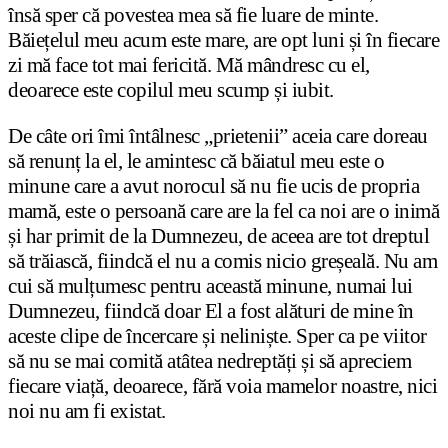
însă sper că povestea mea să fie luare de minte.
Băiețelul meu acum este mare, are opt luni și în fiecare
zi mă face tot mai fericită. Mă mândresc cu el,
deoarece este copilul meu scump și iubit.
De câte ori îmi întâlnesc „prietenii” aceia care doreau
să renunț la el, le amintesc că băiatul meu este o
minune care a avut norocul să nu fie ucis de propria
mamă, este o persoană care are la fel ca noi are o inimă
și har primit de la Dumnezeu, de aceea are tot dreptul
să trăiască, fiindcă el nu a comis nicio greșeală. Nu am
cui să mulțumesc pentru această minune, numai lui
Dumnezeu, fiindcă doar El a fost alături de mine în
aceste clipe de încercare și neliniște. Sper ca pe viitor
să nu se mai comită atâtea nedreptăți și să apreciem
fiecare viață, deoarece, fără voia mamelor noastre, nici
noi nu am fi existat.