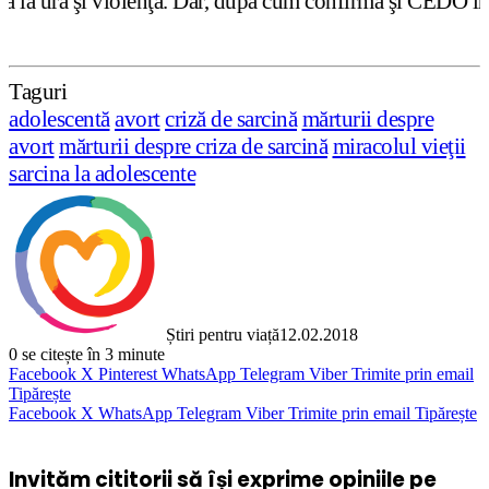
nţă. Dar, după cum confirmă şi CEDO în cazul Handyside vs
Taguri
adolescentă
avort
criză de sarcină
mărturii despre
avort
mărturii despre criza de sarcină
miracolul vieţii
sarcina la adolescente
Știri pentru viață
12.02.2018
0
se citește în 3 minute
Facebook
X
Pinterest
WhatsApp
Telegram
Viber
Trimite prin email
Tipărește
Facebook
X
WhatsApp
Telegram
Viber
Trimite prin email
Tipărește
Invităm cititorii să își exprime opiniile pe