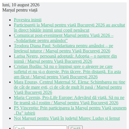
luni, 10 august 2026
Marșul pentru viață
Povestea inimii
Participanții la Marșul pentru viață București 2026 au ascultat
în direct bătăile inimii unui copil nenăscut
Comunicat post-eveniment Marșul pentru Viață 2026 –
„Solidaritate pentru amândoi”
Teodora Diana Paul: Solidaritatea pentru amândoi – pe
înțelesul tuturor / Marșul pentru Viață București 2026
Larisa Negru, persoană adoptată: Adopția – o naștere din
inimă / Marșul pentru Viață București 2026
Cristian Budău: Să nu o împingi spre o alegere pe care
sufletul ei nu și-o dorește. Prin tăcere. Prin distanță. Eu asta
am făcut / Marșul pentru Viață București 2026
Mara Epuraș, Centrul Maternal Sf. Elena: Schimbarea nu ține
de cât de mare ești, ci de cât de mult îți pasă / Marșul pentru
Viață București 2026
Maria Czernin, Pro-Life Europe: Adevărul dă viață. Să nu ne
fie teamă să-l rostim / Marșul pentru Viață București 2026
PS Vincențiu: Prin participarea la Marșul pentru Viață spunem
„Da” iubirii
Noi Marșuri pentru Viață în județul Mureș: Luduș și Iernut
Caută