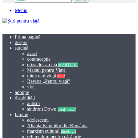
Meniu
Prima pagină
despre
sarcină
avort
contracepție
criza de sarcină
MĂRTURII
Marșul pentru Viață
miracolul vieţii
nou!
Revista „Pentru viață”
viol
adopţie
dizabilităţi
autism
sindrom Down
Știați că...?
familie
adolescenţi
Alianța Familiilor din România
marxism cultural
Ideologii
referendum pentru căsătorie