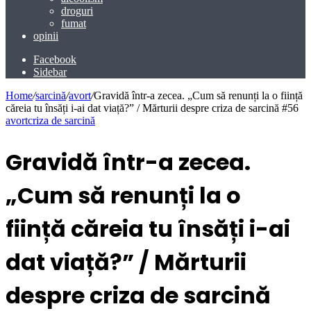
droguri
fumat
opinii
Facebook
Sidebar
Home
/
sarcină
/
avort
/
Gravidă într-a zecea. „Cum să renunți la o ființă
căreia tu însăți i-ai dat viață?” / Mărturii despre criza de sarcină #56
avort
criza de sarcină
Gravidă într-a zecea.
„Cum să renunți la o
ființă căreia tu însăți i-ai
dat viață?” / Mărturii
despre criza de sarcină