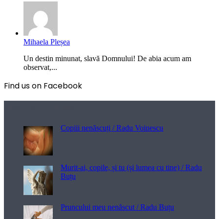
Mihaela Pleșea
Un destin minunat, slavă Domnului! De abia acum am
observat,...
Find us on Facebook
Poezii pentru viață
Copiii nenăscuți / Radu Voinescu
Murit-ai, copile, și tu (și lumea cu tine) / Radu
Buțu
Pruncului meu nenăscut / Radu Buțu