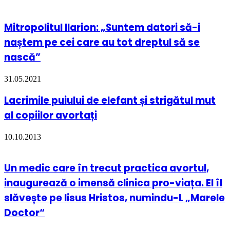
Mitropolitul Ilarion: „Suntem datori să-i
naștem pe cei care au tot dreptul să se
nască”
31.05.2021
Lacrimile puiului de elefant și strigătul mut
al copiilor avortați
10.10.2013
Un medic care în trecut practica avortul,
inaugurează o imensă clinica pro-viața. El îl
slăvește pe Iisus Hristos, numindu-L „Marele
Doctor“