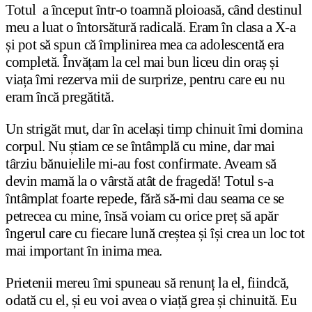
Totul a început într-o toamnă ploioasă, când destinul
meu a luat o întorsătură radicală. Eram în clasa a X-a
și pot să spun că împlinirea mea ca adolescentă era
completă. Învățam la cel mai bun liceu din oraș și
viața îmi rezerva mii de surprize, pentru care eu nu
eram încă pregătită.
Un strigăt mut, dar în același timp chinuit îmi domina
corpul. Nu știam ce se întâmplă cu mine, dar mai
târziu bănuielile mi-au fost confirmate. Aveam să
devin mamă la o vârstă atât de fragedă! Totul s-a
întâmplat foarte repede, fără să-mi dau seama ce se
petrecea cu mine, însă voiam cu orice preț să apăr
îngerul care cu fiecare lună creștea și își crea un loc tot
mai important în inima mea.
Prietenii mereu îmi spuneau să renunț la el, fiindcă,
odată cu el, și eu voi avea o viață grea și chinuită. Eu