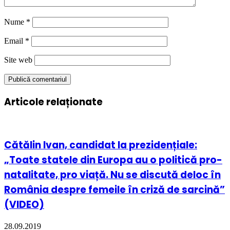
Nume
*
Email
*
Site web
Articole relaționate
Cătălin Ivan, candidat la prezidențiale:
„Toate statele din Europa au o politică pro-
natalitate, pro viață. Nu se discută deloc în
România despre femeile în criză de sarcină”
(VIDEO)
28.09.2019