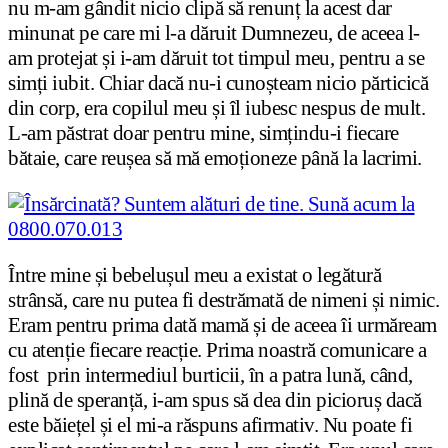
nu m-am gândit nicio clipă să renunț la acest dar
minunat pe care mi l-a dăruit Dumnezeu, de aceea l-
am protejat și i-am dăruit tot timpul meu, pentru a se
simți iubit. Chiar dacă nu-i cunoșteam nicio părticică
din corp, era copilul meu și îl iubesc nespus de mult.
L-am păstrat doar pentru mine, simțindu-i fiecare
bătaie, care reușea să mă emoționeze până la lacrimi.
Între mine și bebelușul meu a existat o legătură
strânsă, care nu putea fi destrămată de nimeni și nimic.
Eram pentru prima dată mamă și de aceea îi urmăream
cu atenție fiecare reacție. Prima noastră comunicare a
fost prin intermediul burticii, în a patra lună, când,
plină de speranță, i-am spus să dea din picioruș dacă
este băiețel și el mi-a răspuns afirmativ. Nu poate fi