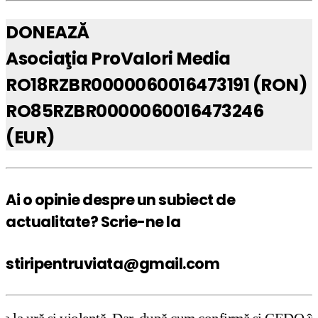
DONEAZĂ
Asociaţia ProValori Media
RO18RZBR0000060016473191 (RON)
RO85RZBR0000060016473246
(EUR)
Ai o opinie despre un subiect de
actualitate? Scrie-ne la
stiripentruviata@gmail.com