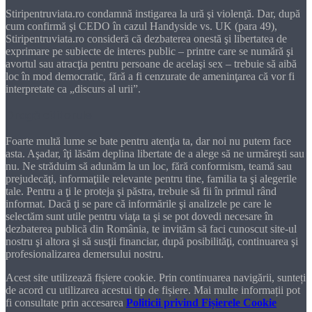
Stiripentruviata.ro condamnă instigarea la ură şi violenţă. Dar, după
cum confirmă şi CEDO în cazul Handyside vs. UK (para 49),
Stiripentruviata.ro consideră că dezbaterea onestă şi libertatea de
exprimare pe subiecte de interes public – printre care se numără şi
avortul sau atracţia pentru persoane de acelaşi sex – trebuie să aibă
loc în mod democratic, fără a fi cenzurate de ameninţarea că vor fi
interpretate ca „discurs al urii”.
Dragă cititorule
Foarte multă lume se bate pentru atenţia ta, dar noi nu putem face
asta. Aşadar, îţi lăsăm deplina libertate de a alege să ne urmăreşti sau
nu. Ne străduim să adunăm la un loc, fără conformism, teamă sau
prejudecăţi, informaţiile relevante pentru tine, familia ta şi alegerile
tale. Pentru a ţi le proteja şi păstra, trebuie să fii în primul rând
informat. Dacă ţi se pare că informările şi analizele pe care le
selectăm sunt utile pentru viaţa ta şi se pot dovedi necesare în
dezbaterea publică din România, te invităm să faci cunoscut site-ul
nostru şi altora şi să susţii financiar, după posibilităţi, continuarea şi
profesionalizarea demersului nostru.
Acest site utilizează fișiere cookie. Prin continuarea navigării, sunteți
de acord cu utilizarea acestui tip de fișiere. Mai multe informații pot
fi consultate prin accesarea
Politicii privind Fișierele Cookie