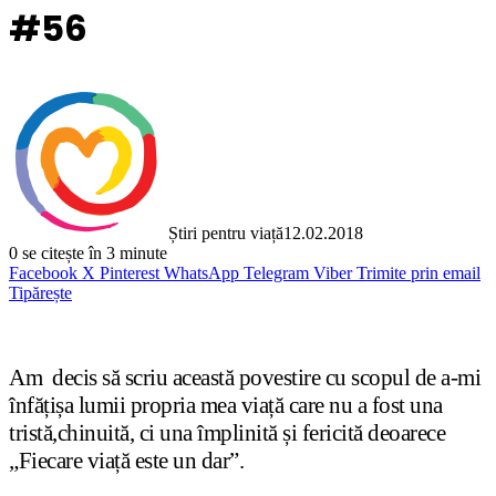
#56
Știri pentru viață
12.02.2018
0
se citește în 3 minute
Facebook
X
Pinterest
WhatsApp
Telegram
Viber
Trimite prin email
Tipărește
Am decis să scriu această povestire cu scopul de a-mi
înfățișa lumii propria mea viață care nu a fost una
tristă,chinuită, ci una împlinită și fericită deoarece
„Fiecare viață este un dar”.