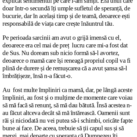
explicat sentimentul pe care l-am simțit. Era unul care
doar într-o secundă îți umple sufletul de speranță, de
bucurie, dar în același timp și de teamă, deoarece ești
responsabilă de viața care crește înăuntrul tău.
Pe perioada sarcinii am avut o grijă imensă cu el,
deoarece era cel mai de preț lucru care mi-a fost dat
de Sus. Nu doream sub nicio formă să-l avortez,
deoarece o mamă care își reneagă propriul copil va fi
plină de durere și de remușcarea că a avut șansa să-l
îmbrățișeze, însă n-a făcut-o.
Au fost multe împliniri ca mamă, dar, pe lângă aceste
împliniri, au fost și o mulțime de momente care voiau
să mă facă să renunț, să mă dau bătută. Însă acestea n-
au făcut altceva decât să mă întărească. Oamenii sunt
răi și niciodată nu vei putea să-i schimbi, oricâte fapte
bune ai face. De aceea, trebuie să ții capul sus și să
mergi mai departe cu speranța că Dumnezeu îți