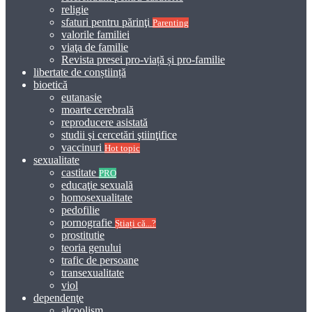
religie
sfaturi pentru părinţi
Parenting
valorile familiei
viaţa de familie
Revista presei pro-viață și pro-familie
libertate de conștiință
bioetică
eutanasie
moarte cerebrală
reproducere asistată
studii şi cercetări ştiinţifice
vaccinuri
Hot topic
sexualitate
castitate
PRO
educaţie sexuală
homosexualitate
pedofilie
pornografie
Știați că...?
prostitutie
teoria genului
trafic de persoane
transexualitate
viol
dependenţe
alcoolism