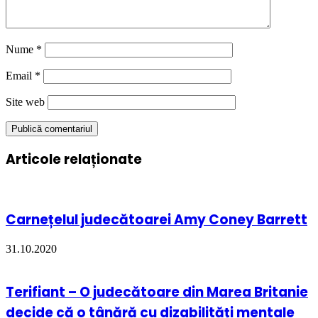
Nume
*
Email
*
Site web
Articole relaționate
Carnețelul judecătoarei Amy Coney Barrett
31.10.2020
Terifiant – O judecătoare din Marea Britanie
decide că o tânără cu dizabilități mentale