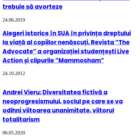
trebuie să avorteze
24.06.2019
Alegeri istorice în SUA în privința dreptului
la viață al copiilor nenăscuți. Revista ”The
Advocate” a organizației studențești Live
Action și clipurile ”Mammosham”
24.10.2012
Andrei Vieru: Diversitatea fictivă a
neoprogresismului, soclul pe care se va
odihni viitoarea unanimitate, viitorul
totalitarism
06.05.2020