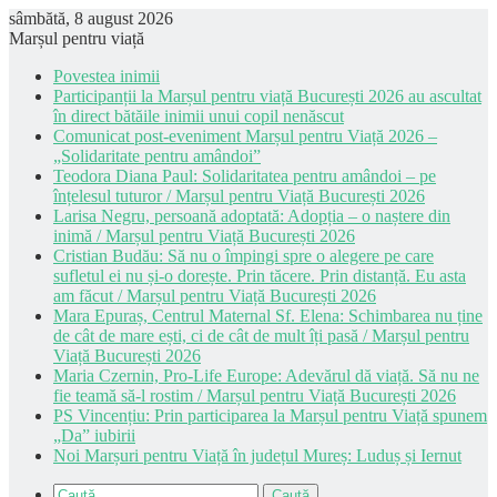
sâmbătă, 8 august 2026
Marșul pentru viață
Povestea inimii
Participanții la Marșul pentru viață București 2026 au ascultat
în direct bătăile inimii unui copil nenăscut
Comunicat post-eveniment Marșul pentru Viață 2026 –
„Solidaritate pentru amândoi”
Teodora Diana Paul: Solidaritatea pentru amândoi – pe
înțelesul tuturor / Marșul pentru Viață București 2026
Larisa Negru, persoană adoptată: Adopția – o naștere din
inimă / Marșul pentru Viață București 2026
Cristian Budău: Să nu o împingi spre o alegere pe care
sufletul ei nu și-o dorește. Prin tăcere. Prin distanță. Eu asta
am făcut / Marșul pentru Viață București 2026
Mara Epuraș, Centrul Maternal Sf. Elena: Schimbarea nu ține
de cât de mare ești, ci de cât de mult îți pasă / Marșul pentru
Viață București 2026
Maria Czernin, Pro-Life Europe: Adevărul dă viață. Să nu ne
fie teamă să-l rostim / Marșul pentru Viață București 2026
PS Vincențiu: Prin participarea la Marșul pentru Viață spunem
„Da” iubirii
Noi Marșuri pentru Viață în județul Mureș: Luduș și Iernut
Caută