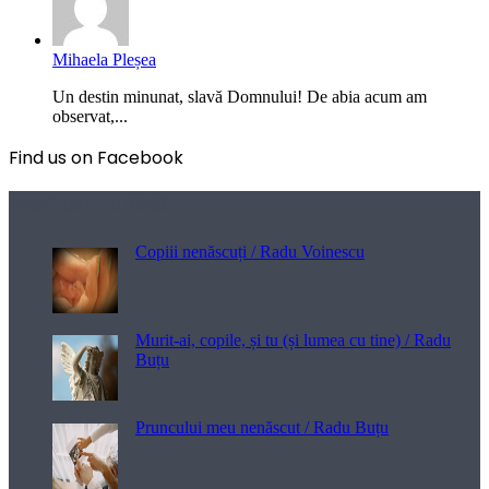
Mihaela Pleșea
Un destin minunat, slavă Domnului! De abia acum am
observat,...
Find us on Facebook
Poezii pentru viață
Copiii nenăscuți / Radu Voinescu
Murit-ai, copile, și tu (și lumea cu tine) / Radu
Buțu
Pruncului meu nenăscut / Radu Buțu