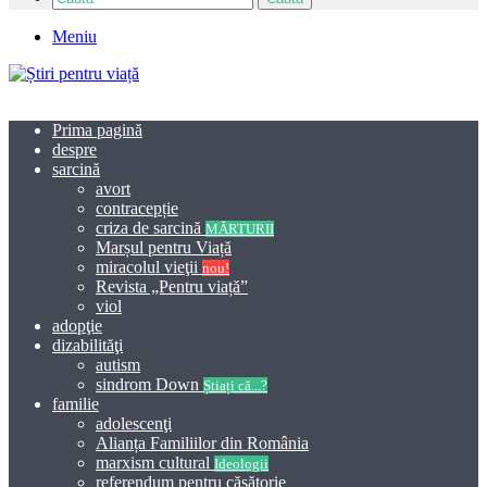
Meniu
Prima pagină
despre
sarcină
avort
contracepție
criza de sarcină
MĂRTURII
Marșul pentru Viață
miracolul vieţii
nou!
Revista „Pentru viață”
viol
adopţie
dizabilităţi
autism
sindrom Down
Știați că...?
familie
adolescenţi
Alianța Familiilor din România
marxism cultural
Ideologii
referendum pentru căsătorie