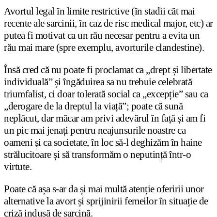
Avortul legal în limite restrictive (în stadii cât mai
recente ale sarcinii, în caz de risc medical major, etc) ar
putea fi motivat ca un rău necesar pentru a evita un
rău mai mare (spre exemplu, avorturile clandestine).
Însă cred că nu poate fi proclamat ca „drept și libertate
individuală” și îngăduirea sa nu trebuie celebrată
triumfalist, ci doar tolerată social ca „excepție” sau ca
„derogare de la dreptul la viață”; poate că sună
neplăcut, dar măcar am privi adevărul în față și am fi
un pic mai jenați pentru neajunsurile noastre ca
oameni și ca societate, în loc să-l deghizăm în haine
strălucitoare și să transformăm o neputință într-o
virtute.
Poate că așa s-ar da și mai multă atenție oferirii unor
alternative la avort și sprijinirii femeilor în situație de
criză indusă de sarcină.