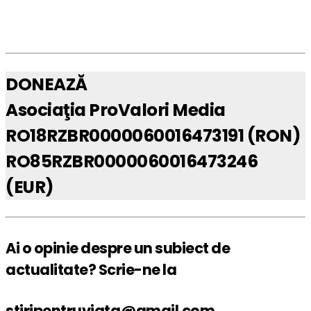
DONEAZĂ
Asociaţia ProValori Media
RO18RZBR0000060016473191 (RON)
RO85RZBR0000060016473246
(EUR)
Ai o opinie despre un subiect de
actualitate? Scrie-ne la
stiripentruviata@gmail.com