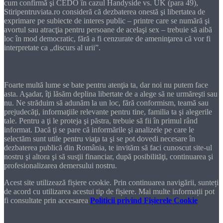
cum confirmă şi CEDO în cazul Handyside vs. UK (para 49),
Stiripentruviata.ro consideră că dezbaterea onestă şi libertatea de
exprimare pe subiecte de interes public – printre care se numără şi
avortul sau atracţia pentru persoane de acelaşi sex – trebuie să aibă
loc în mod democratic, fără a fi cenzurate de ameninţarea că vor fi
interpretate ca „discurs al urii”.
Dragă cititorule
Foarte multă lume se bate pentru atenţia ta, dar noi nu putem face
asta. Aşadar, îţi lăsăm deplina libertate de a alege să ne urmăreşti sau
nu. Ne străduim să adunăm la un loc, fără conformism, teamă sau
prejudecăţi, informaţiile relevante pentru tine, familia ta şi alegerile
tale. Pentru a ţi le proteja şi păstra, trebuie să fii în primul rând
informat. Dacă ţi se pare că informările şi analizele pe care le
selectăm sunt utile pentru viaţa ta şi se pot dovedi necesare în
dezbaterea publică din România, te invităm să faci cunoscut site-ul
nostru şi altora şi să susţii financiar, după posibilităţi, continuarea şi
profesionalizarea demersului nostru.
Acest site utilizează fișiere cookie. Prin continuarea navigării, sunteți
de acord cu utilizarea acestui tip de fișiere. Mai multe informații pot
fi consultate prin accesarea
Politicii privind Fișierele Cookie
DONEAZĂ!