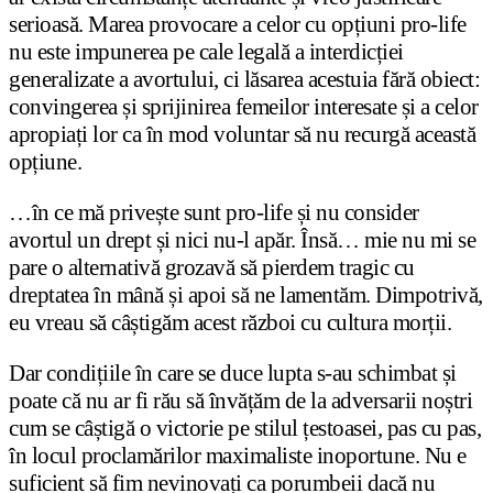
serioasă. Marea provocare a celor cu opțiuni pro-life
nu este impunerea pe cale legală a interdicției
generalizate a avortului, ci lăsarea acestuia fără obiect:
convingerea și sprijinirea femeilor interesate și a celor
apropiați lor ca în mod voluntar să nu recurgă această
opțiune.
…în ce mă privește sunt pro-life și nu consider
avortul un drept și nici nu-l apăr. Însă… mie nu mi se
pare o alternativă grozavă să pierdem tragic cu
dreptatea în mână și apoi să ne lamentăm. Dimpotrivă,
eu vreau să câștigăm acest război cu cultura morții.
Dar condițiile în care se duce lupta s-au schimbat și
poate că nu ar fi rău să învățăm de la adversarii noștri
cum se câștigă o victorie pe stilul țestoasei, pas cu pas,
în locul proclamărilor maximaliste inoportune. Nu e
suficient să fim nevinovați ca porumbeii dacă nu