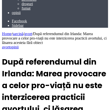
droguri
fumat
opinii
Facebook
Sidebar
Home
/
sarcină
/
avort
/
După referendumul din Irlanda: Marea
provocare a celor pro-viață nu este interzicerea practicii avortului, ci
lăsarea acesteia fără obiect
avort
opinii
După referendumul din
Irlanda: Marea provocare
a celor pro-viață nu este
interzicerea practicii
avortului, ci lăsarea