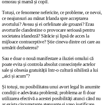
omorau și mamă și copil.
Totuși, ce fenomene nefericite, ce probleme, ce nevoi,
ce neajunsuri au mânat Irlanda spre acceptarea
avortului? Aveau și ei orfelinate ale groazei? Erau
avorturile clandestine o provocare serioasă pentru
societatea irlandeză? Sărăcie și lipsă de acces la
mijloace contraceptive? Știe cineva dintre cei care au
urmărit dezbaterea?
Sau e doar o nouă manifestare a iluziei omului că
poate evita și controla absolut consecințele actelor
sale și obsesia gratuității într-o cultură nihilistă a lui
„aici și acum”?
Și totuși, nu posibilitatea unui avort legal în anumite
condiții e adevărata problemă; problema ar fi doar
utilizarea efectivă a acestei posibilități atunci când nu
ar exista circumstanțe atenuante și vreo justificare