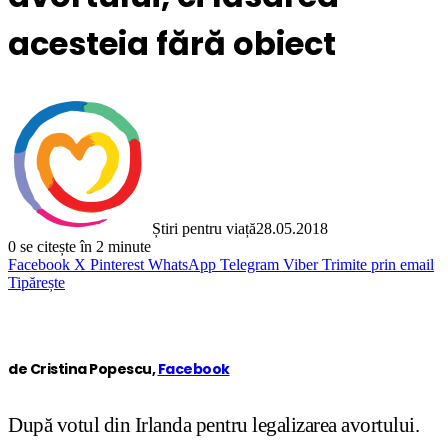
acesteia fără obiect
Știri pentru viață
28.05.2018
0
se citește în 2 minute
Facebook
X
Pinterest
WhatsApp
Telegram
Viber
Trimite prin email
Tipărește
de Cristina Popescu,
Facebook
După votul din Irlanda pentru legalizarea avortului.