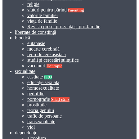
religie
sfaturi pentru părinţi
Parenting
valorile familiei
viaţa de familie
Revista presei pro-viață și pro-familie
libertate de conștiință
bioetică
eutanasie
moarte cerebrală
reproducere asistată
studii şi cercetări ştiinţifice
vaccinuri
Hot topic
sexualitate
castitate
PRO
educaţie sexuală
homosexualitate
pedofilie
pornografie
Știați că...?
prostitutie
teoria genului
trafic de persoane
transexualitate
viol
dependenţe
alcoolism