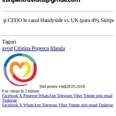
zul Handyside vs. UK (para 49), Stiripentruviata.ro consi
Taguri
avort
Cristina Popescu
Irlanda
Știri pentru viață
28.05.2018
0
se citește în 2 minute
Facebook
X
Pinterest
WhatsApp
Telegram
Viber
Trimite prin email
Tipărește
Facebook
X
WhatsApp
Telegram
Viber
Trimite prin email
Tipărește